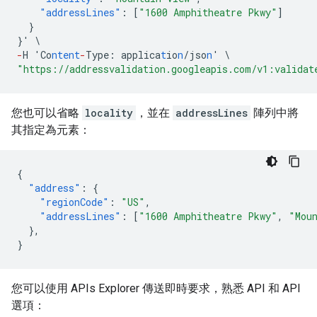
"addressLines"
:
[
"1600 Amphitheatre Pkwy"
]
}
}
'
\
-
H
'Co
ntent
-
Type
:
applica
t
io
n
/jso
n
'
\
"https://addressvalidation.googleapis.com/v1:validat
您也可以省略
locality
，並在
addressLines
陣列中將
其指定為元素：
{
"address"
:
{
"regionCode"
:
"US"
,
"addressLines"
:
[
"1600 Amphitheatre Pkwy"
,
"Mou
},
}
您可以使用 APIs Explorer 傳送即時要求，熟悉 API 和 API
選項：