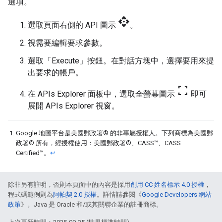
選項。
api
選取頁面右側的 API 圖示
。
視需要編輯要求參數。
選取「Execute」
按鈕。在對話方塊中，選擇要用來提
出要求的帳戶。
fullscreen
在 APIs Explorer 面板中，選取全螢幕圖示
即可
展開 APIs Explorer 視窗。
Google 地圖平台是美國郵政署® 的非專屬授權人。下列商標為美國郵
政署® 所有，經授權使用：美國郵政署®、CASS™、CASS
Certified™。
↩
除非另有註明，否則本頁面中的內容是採用
創用 CC 姓名標示 4.0 授權
，
程式碼範例則為
阿帕契 2.0 授權
。詳情請參閱《
Google Developers 網站
政策
》。Java 是 Oracle 和/或其關聯企業的註冊商標。