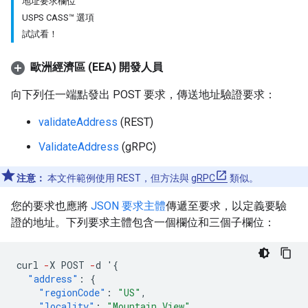
地址要求欄位
USPS CASS™ 選項
試試看！
歐洲經濟區 (EEA) 開發人員
向下列任一端點發出 POST 要求，傳送地址驗證要求：
validateAddress
(REST)
ValidateAddress
(gRPC)
注意：
本文件範例使用 REST，但方法與
gRPC
類似。
您的要求也應將
JSON 要求主體
傳遞至要求，以定義要驗
證的地址。下列要求主體包含一個欄位和三個子欄位：
curl
-
X
POST
-
d
'
{
"address"
:
{
"regionCode"
:
"US"
,
"locality"
:
"Mountain View"
,