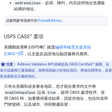
addressLines
- 必填。陣列，內含說明地址低層級
結構的地址。
請參閱參考指南中的
PostalAddress
。
USPS CASS™ 選項
1
美國郵政署® (USPS®)
維護
編碼準確度支援系統
(CASS™)
，以支援及認證地址驗證服務供應商。
注意：
Address Validation API 經確認為 CASS Certified™ 服務。這
表示該服務已通過確認，能夠填寫缺少的地址資訊、將地址標準化，並更
新為最新且正確的地址。
只有在美國和波多黎各地區，您才能在要求內文中將
enableUspsCass
設為
true
，啟用 CASS 處理程序。使
用 CASS 時，如要獲得最佳結果，請提供地址，包括街道和
門牌號碼，以及城市、州和郵遞區號：