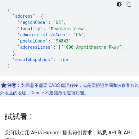
{
"address"
:
{
"regionCode"
:
"US"
,
"locality"
:
"Mountain View"
,
"administrativeArea"
:
"CA"
,
"postalCode"
:
"94043"
,
"addressLines"
:
[
"1600 Amphitheatre Pkwy"
]
},
"enableUspsCass"
:
true
}
注意：
如果您不需要 CASS 處理程序，或是要驗證美國和波多黎各以
外地區的地址，Google 不建議啟用這項功能。
試試看！
您可以使用 APIs Explorer 提出範例要求，熟悉 API 和 API