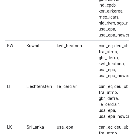
ind_cpcb,
kor_airkorea,
mex_icars,
nld_rivm, sgp_nea
usa_epa,
usa_epa_nowcast
KW
Kuwait
kwt_beatona
can_ec, deu_uba,
fra_atmo,
gbr_defra,
kwt_beatona,
usa_epa,
usa_epa_nowcast
LI
Liechtenstein
lie_cerclair
can_ec, deu_uba,
fra_atmo,
gbr_defra,
lie_cerclair,
usa_epa,
usa_epa_nowcast
LK
Sri Lanka
usa_epa
can_ec, deu_uba,
fra_atmo,