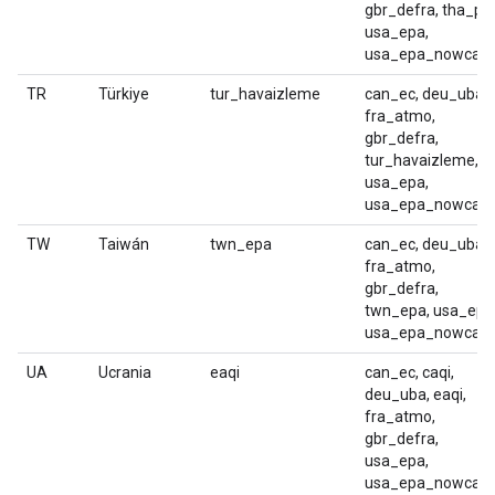
gbr_defra, tha_pc
usa_epa,
usa_epa_nowcast
TR
Türkiye
tur_havaizleme
can_ec, deu_uba,
fra_atmo,
gbr_defra,
tur_havaizleme,
usa_epa,
usa_epa_nowcast
TW
Taiwán
twn_epa
can_ec, deu_uba,
fra_atmo,
gbr_defra,
twn_epa, usa_epa
usa_epa_nowcast
UA
Ucrania
eaqi
can_ec, caqi,
deu_uba, eaqi,
fra_atmo,
gbr_defra,
usa_epa,
usa_epa_nowcast