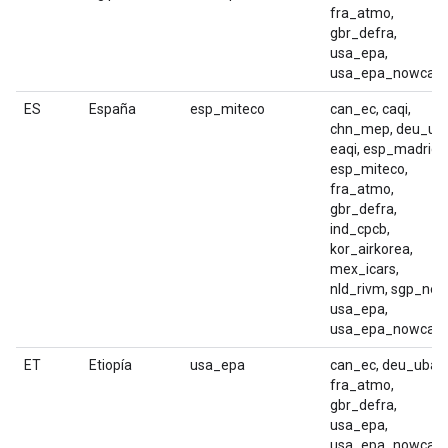
fra_atmo,
gbr_defra,
usa_epa,
usa_epa_nowcast
ES
España
esp_miteco
can_ec, caqi,
chn_mep, deu_uba
eaqi, esp_madrid,
esp_miteco,
fra_atmo,
gbr_defra,
ind_cpcb,
kor_airkorea,
mex_icars,
nld_rivm, sgp_nea
usa_epa,
usa_epa_nowcast
ET
Etiopía
usa_epa
can_ec, deu_uba,
fra_atmo,
gbr_defra,
usa_epa,
usa_epa_nowcast