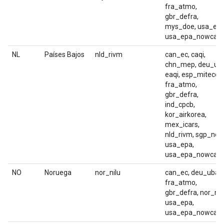
fra_atmo,
gbr_defra,
mys_doe, usa_epa
usa_epa_nowcast
NL
Países Bajos
nld_rivm
can_ec, caqi,
chn_mep, deu_uba
eaqi, esp_miteco,
fra_atmo,
gbr_defra,
ind_cpcb,
kor_airkorea,
mex_icars,
nld_rivm, sgp_nea
usa_epa,
usa_epa_nowcast
NO
Noruega
nor_nilu
can_ec, deu_uba,
fra_atmo,
gbr_defra, nor_nilu
usa_epa,
usa_epa_nowcast