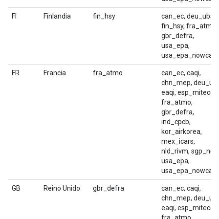
FI
Finlandia
fin_hsy
can_ec, deu_uba,
fin_hsy, fra_atmo,
gbr_defra,
usa_epa,
usa_epa_nowcast
FR
Francia
fra_atmo
can_ec, caqi,
chn_mep, deu_uba
eaqi, esp_miteco,
fra_atmo,
gbr_defra,
ind_cpcb,
kor_airkorea,
mex_icars,
nld_rivm, sgp_nea
usa_epa,
usa_epa_nowcast
GB
Reino Unido
gbr_defra
can_ec, caqi,
chn_mep, deu_uba
eaqi, esp_miteco,
fra_atmo,