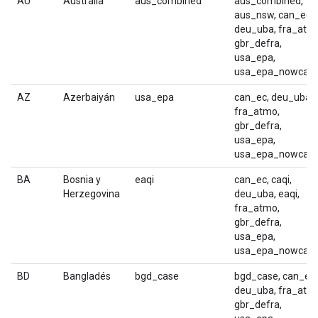
AU
Australia
aus_combined
aus_combined,
aus_nsw, can_ec,
deu_uba, fra_atm
gbr_defra,
usa_epa,
usa_epa_nowcast
AZ
Azerbaiyán
usa_epa
can_ec, deu_uba,
fra_atmo,
gbr_defra,
usa_epa,
usa_epa_nowcast
BA
Bosnia y
eaqi
can_ec, caqi,
Herzegovina
deu_uba, eaqi,
fra_atmo,
gbr_defra,
usa_epa,
usa_epa_nowcast
BD
Bangladés
bgd_case
bgd_case, can_ec,
deu_uba, fra_atm
gbr_defra,