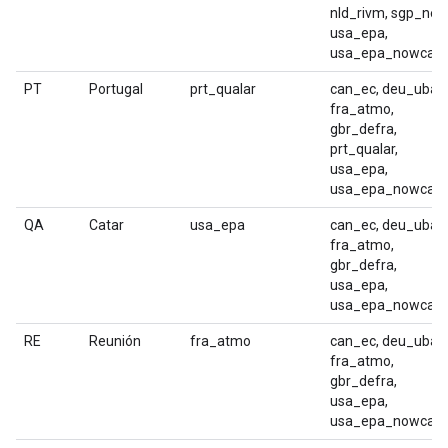
nld_rivm, sgp_nea
usa_epa,
usa_epa_nowcast
PT
Portugal
prt_qualar
can_ec, deu_uba,
fra_atmo,
gbr_defra,
prt_qualar,
usa_epa,
usa_epa_nowcast
QA
Catar
usa_epa
can_ec, deu_uba,
fra_atmo,
gbr_defra,
usa_epa,
usa_epa_nowcast
RE
Reunión
fra_atmo
can_ec, deu_uba,
fra_atmo,
gbr_defra,
usa_epa,
usa_epa_nowcast