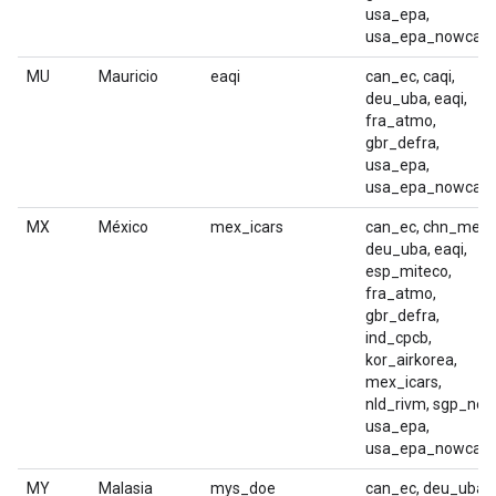
usa_epa,
usa_epa_nowcast
MU
Mauricio
eaqi
can_ec, caqi,
deu_uba, eaqi,
fra_atmo,
gbr_defra,
usa_epa,
usa_epa_nowcast
MX
México
mex_icars
can_ec, chn_mep,
deu_uba, eaqi,
esp_miteco,
fra_atmo,
gbr_defra,
ind_cpcb,
kor_airkorea,
mex_icars,
nld_rivm, sgp_nea
usa_epa,
usa_epa_nowcast
MY
Malasia
mys_doe
can_ec, deu_uba,