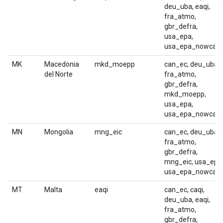
deu_uba, eaqi,
fra_atmo,
gbr_defra,
usa_epa,
usa_epa_nowcast
MK
Macedonia
mkd_moepp
can_ec, deu_uba,
del Norte
fra_atmo,
gbr_defra,
mkd_moepp,
usa_epa,
usa_epa_nowcast
MN
Mongolia
mng_eic
can_ec, deu_uba,
fra_atmo,
gbr_defra,
mng_eic, usa_epa
usa_epa_nowcast
MT
Malta
eaqi
can_ec, caqi,
deu_uba, eaqi,
fra_atmo,
gbr_defra,