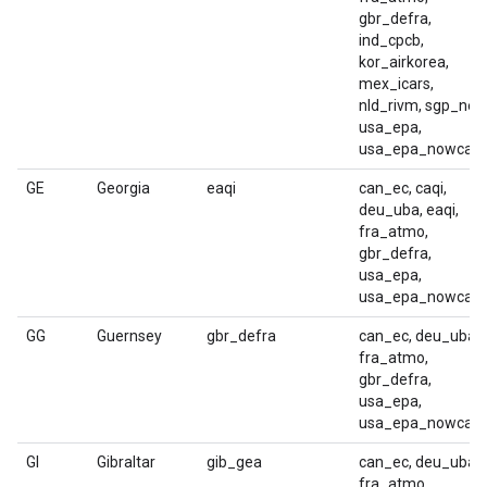
gbr_defra,
ind_cpcb,
kor_airkorea,
mex_icars,
nld_rivm, sgp_nea
usa_epa,
usa_epa_nowcast
GE
Georgia
eaqi
can_ec, caqi,
deu_uba, eaqi,
fra_atmo,
gbr_defra,
usa_epa,
usa_epa_nowcast
GG
Guernsey
gbr_defra
can_ec, deu_uba,
fra_atmo,
gbr_defra,
usa_epa,
usa_epa_nowcast
GI
Gibraltar
gib_gea
can_ec, deu_uba,
fra_atmo,