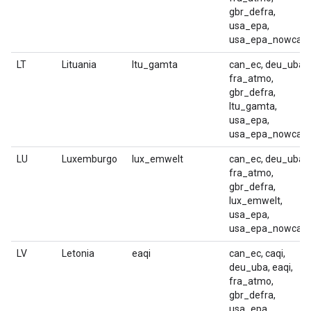
gbr_defra,
usa_epa,
usa_epa_nowcast
LT
Lituania
ltu_gamta
can_ec, deu_uba,
fra_atmo,
gbr_defra,
ltu_gamta,
usa_epa,
usa_epa_nowcast
LU
Luxemburgo
lux_emwelt
can_ec, deu_uba,
fra_atmo,
gbr_defra,
lux_emwelt,
usa_epa,
usa_epa_nowcast
LV
Letonia
eaqi
can_ec, caqi,
deu_uba, eaqi,
fra_atmo,
gbr_defra,
usa_epa,