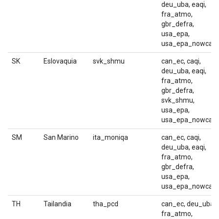
deu_uba, eaqi,
fra_atmo,
gbr_defra,
usa_epa,
usa_epa_nowcast
SK
Eslovaquia
svk_shmu
can_ec, caqi,
deu_uba, eaqi,
fra_atmo,
gbr_defra,
svk_shmu,
usa_epa,
usa_epa_nowcast
SM
San Marino
ita_moniqa
can_ec, caqi,
deu_uba, eaqi,
fra_atmo,
gbr_defra,
usa_epa,
usa_epa_nowcast
TH
Tailandia
tha_pcd
can_ec, deu_uba,
fra_atmo,