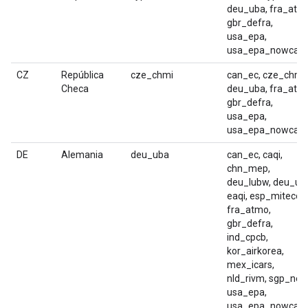
deu_uba, fra_atm
gbr_defra,
usa_epa,
usa_epa_nowcast
CZ
República
cze_chmi
can_ec, cze_chmi,
Checa
deu_uba, fra_atm
gbr_defra,
usa_epa,
usa_epa_nowcast
DE
Alemania
deu_uba
can_ec, caqi,
chn_mep,
deu_lubw, deu_ub
eaqi, esp_miteco,
fra_atmo,
gbr_defra,
ind_cpcb,
kor_airkorea,
mex_icars,
nld_rivm, sgp_nea
usa_epa,
usa_epa_nowcast