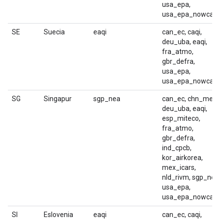
usa_epa,
usa_epa_nowcast
SE
Suecia
eaqi
can_ec, caqi,
deu_uba, eaqi,
fra_atmo,
gbr_defra,
usa_epa,
usa_epa_nowcast
SG
Singapur
sgp_nea
can_ec, chn_mep,
deu_uba, eaqi,
esp_miteco,
fra_atmo,
gbr_defra,
ind_cpcb,
kor_airkorea,
mex_icars,
nld_rivm, sgp_nea
usa_epa,
usa_epa_nowcast
SI
Eslovenia
eaqi
can_ec, caqi,