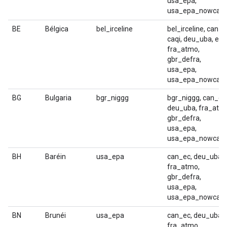
usa_epa,
usa_epa_nowcast
BE
Bélgica
bel_irceline
bel_irceline, can_e
caqi, deu_uba, eaqi
fra_atmo,
gbr_defra,
usa_epa,
usa_epa_nowcast
BG
Bulgaria
bgr_niggg
bgr_niggg, can_ec
deu_uba, fra_atm
gbr_defra,
usa_epa,
usa_epa_nowcast
BH
Baréin
usa_epa
can_ec, deu_uba,
fra_atmo,
gbr_defra,
usa_epa,
usa_epa_nowcast
BN
Brunéi
usa_epa
can_ec, deu_uba,
fra_atmo,