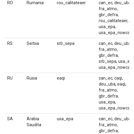
RO
Rumania
rou_calitateaer
can_ec, deu_uba,
fra_atmo,
gbr_defra,
rou_calitateaer,
usa_epa,
usa_epa_nowcast
RS
Serbia
srb_sepa
can_ec, deu_uba,
fra_atmo,
gbr_defra,
srb_sepa, usa_epa
usa_epa_nowcast
RU
Rusia
eaqi
can_ec, caqi,
deu_uba, eaqi,
fra_atmo,
gbr_defra,
usa_epa,
usa_epa_nowcast
SA
Arabia
usa_epa
can_ec, deu_uba,
Saudita
fra_atmo,
gbr_defra,