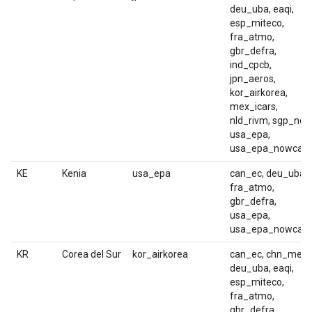
deu_uba, eaqi,
esp_miteco,
fra_atmo,
gbr_defra,
ind_cpcb,
jpn_aeros,
kor_airkorea,
mex_icars,
nld_rivm, sgp_nea
usa_epa,
usa_epa_nowcast
KE
Kenia
usa_epa
can_ec, deu_uba,
fra_atmo,
gbr_defra,
usa_epa,
usa_epa_nowcast
KR
Corea del Sur
kor_airkorea
can_ec, chn_mep,
deu_uba, eaqi,
esp_miteco,
fra_atmo,
gbr_defra,