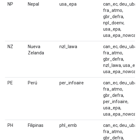
NP
Nepal
usa_epa
can_ec, deu_uba,
fra_atmo,
gbr_defra,
npl_doenv,
usa_epa,
usa_epa_nowcast
NZ
Nueva
nzl_lawa
can_ec, deu_uba,
Zelanda
fra_atmo,
gbr_defra,
nzl_lawa, usa_epa
usa_epa_nowcast
PE
Perú
per_infoaire
can_ec, deu_uba,
fra_atmo,
gbr_defra,
per_infoaire,
usa_epa,
usa_epa_nowcast
PH
Filipinas
phl_emb
can_ec, deu_uba,
fra_atmo,
gbr_defra,