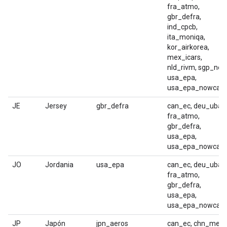
fra_atmo,
gbr_defra,
ind_cpcb,
ita_moniqa,
kor_airkorea,
mex_icars,
nld_rivm, sgp_nea
usa_epa,
usa_epa_nowcast
JE
Jersey
gbr_defra
can_ec, deu_uba,
fra_atmo,
gbr_defra,
usa_epa,
usa_epa_nowcast
JO
Jordania
usa_epa
can_ec, deu_uba,
fra_atmo,
gbr_defra,
usa_epa,
usa_epa_nowcast
JP
Japón
jpn_aeros
can_ec, chn_mep,