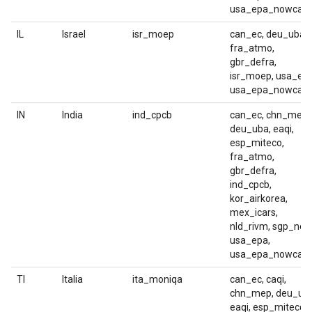
usa_epa_nowcast
IL
Israel
isr_moep
can_ec, deu_uba,
fra_atmo,
gbr_defra,
isr_moep, usa_epa
usa_epa_nowcast
IN
India
ind_cpcb
can_ec, chn_mep,
deu_uba, eaqi,
esp_miteco,
fra_atmo,
gbr_defra,
ind_cpcb,
kor_airkorea,
mex_icars,
nld_rivm, sgp_nea
usa_epa,
usa_epa_nowcast
TI
Italia
ita_moniqa
can_ec, caqi,
chn_mep, deu_uba
eaqi, esp_miteco,