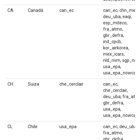
CA
Canadá
can_ec
can_ec, chn_mep,
deu_uba, eaqi,
esp_miteco,
fra_atmo,
gbr_defra,
ind_cpcb,
kor_airkorea,
mex_icars,
nld_rivm, sgp_nea
usa_epa,
usa_epa_nowcast
CH
Suiza
che_cerclair
can_ec,
che_cerclair,
deu_uba, fra_atm
gbr_defra,
usa_epa,
usa_epa_nowcast
CL
Chile
usa_epa
can_ec, deu_uba,
fra_atmo,
gbr_defra,