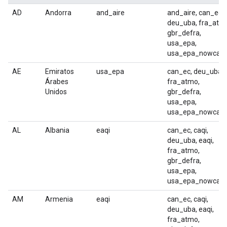
AD
Andorra
and_aire
and_aire, can_ec,
deu_uba, fra_atm
gbr_defra,
usa_epa,
usa_epa_nowcast
AE
Emiratos
usa_epa
can_ec, deu_uba,
Árabes
fra_atmo,
Unidos
gbr_defra,
usa_epa,
usa_epa_nowcast
AL
Albania
eaqi
can_ec, caqi,
deu_uba, eaqi,
fra_atmo,
gbr_defra,
usa_epa,
usa_epa_nowcast
AM
Armenia
eaqi
can_ec, caqi,
deu_uba, eaqi,
fra_atmo,