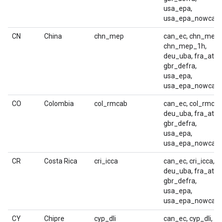
usa_epa,
usa_epa_nowcast
CN
China
chn_mep
can_ec, chn_mep,
chn_mep_1h,
deu_uba, fra_atm
gbr_defra,
usa_epa,
usa_epa_nowcast
CO
Colombia
col_rmcab
can_ec, col_rmcab
deu_uba, fra_atm
gbr_defra,
usa_epa,
usa_epa_nowcast
CR
Costa Rica
cri_icca
can_ec, cri_icca,
deu_uba, fra_atm
gbr_defra,
usa_epa,
usa_epa_nowcast
CY
Chipre
cyp_dli
can_ec, cyp_dli,