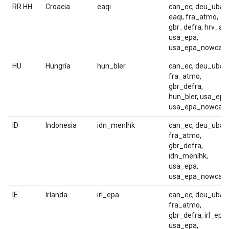
RR.HH.
Croacia
eaqi
can_ec, deu_uba,
eaqi, fra_atmo,
gbr_defra, hrv_az
usa_epa,
usa_epa_nowcast
HU
Hungría
hun_bler
can_ec, deu_uba,
fra_atmo,
gbr_defra,
hun_bler, usa_epa
usa_epa_nowcast
ID
Indonesia
idn_menlhk
can_ec, deu_uba,
fra_atmo,
gbr_defra,
idn_menlhk,
usa_epa,
usa_epa_nowcast
IE
Irlanda
irl_epa
can_ec, deu_uba,
fra_atmo,
gbr_defra, irl_epa,
usa_epa,