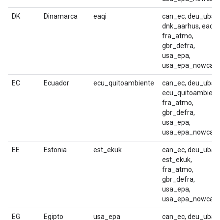
DK
Dinamarca
eaqi
can_ec, deu_uba,
dnk_aarhus, eaqi,
fra_atmo,
gbr_defra,
usa_epa,
usa_epa_nowcast
EC
Ecuador
ecu_quitoambiente
can_ec, deu_uba,
ecu_quitoambient
fra_atmo,
gbr_defra,
usa_epa,
usa_epa_nowcast
EE
Estonia
est_ekuk
can_ec, deu_uba,
est_ekuk,
fra_atmo,
gbr_defra,
usa_epa,
usa_epa_nowcast
EG
Egipto
usa_epa
can_ec, deu_uba,