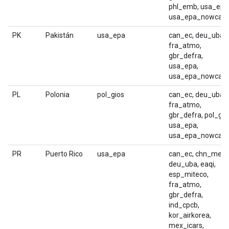
phl_emb, usa_epa
usa_epa_nowcast
PK
Pakistán
usa_epa
can_ec, deu_uba,
fra_atmo,
gbr_defra,
usa_epa,
usa_epa_nowcast
PL
Polonia
pol_gios
can_ec, deu_uba,
fra_atmo,
gbr_defra, pol_gio
usa_epa,
usa_epa_nowcast
PR
Puerto Rico
usa_epa
can_ec, chn_mep,
deu_uba, eaqi,
esp_miteco,
fra_atmo,
gbr_defra,
ind_cpcb,
kor_airkorea,
mex_icars,