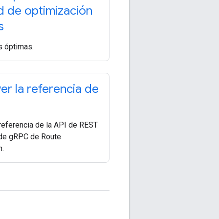
ud de optimización
s
s óptimas.
r la referencia de
 referencia de la API de REST
 de gRPC de Route
n.