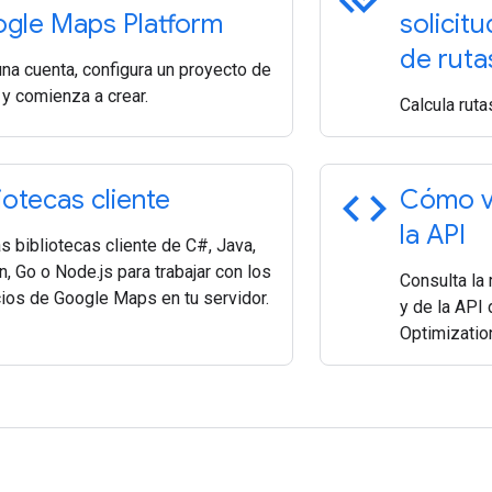
gle Maps Platform
solicit
de ruta
una cuenta, configura un proyecto de
 y comienza a crear.
Calcula ruta
code
iotecas cliente
Cómo ve
la API
s bibliotecas cliente de C#, Java,
, Go o Node.js para trabajar con los
Consulta la
cios de Google Maps en tu servidor.
y de la API
Optimizatio