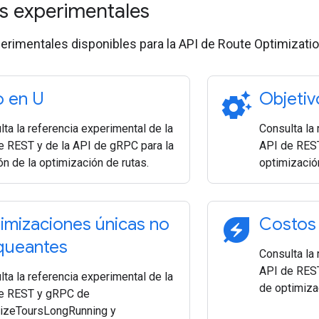
s experimentales
rimentales disponibles para la API de Route Optimizatio
settings_suggest
o en U
Objetiv
ta la referencia experimental de la
Consulta la 
e REST y de la API de gRPC para la
API de REST
n de la optimización de rutas.
optimización
energy_savings_leaf
imizaciones únicas no
Costos
queantes
Consulta la 
API de RES
ta la referencia experimental de la
de optimizac
e REST y gRPC de
izeToursLongRunning y