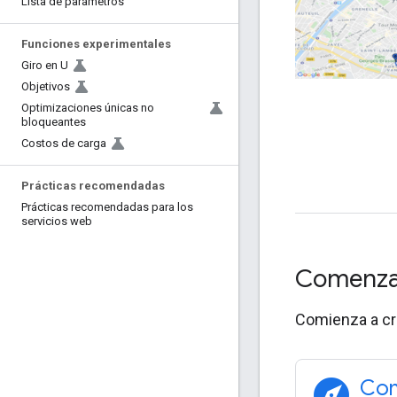
Lista de parámetros
Funciones experimentales
Giro en U
Objetivos
Optimizaciones únicas no
bloqueantes
Costos de carga
Prácticas recomendadas
Prácticas recomendadas para los
servicios web
Comenz
Comienza a cre
explore
Com