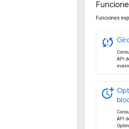
Funcione
Funciones expe
sync_problem
Gir
Consul
API d
evasió
more_time
Opt
blo
Consul
API d
Optim