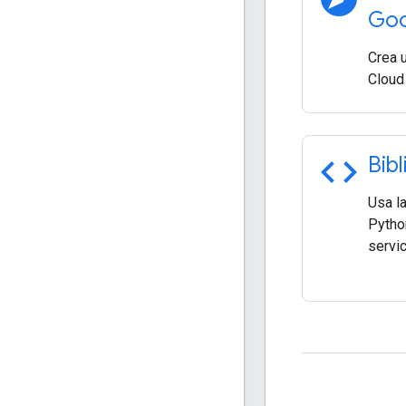
Goo
Crea 
Cloud
code
Bibl
Usa la
Python
servi