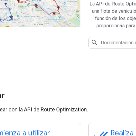
La API de Route Optim
una flota de vehícul
función de los obje
proporcionas para 
ar
ar con la API de Route Optimization.
done_all
ienza a utilizar
Realiza