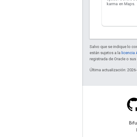
karma en Maps.
Salvo que se indique lo con
están sujetos a la
licencia
registrada de Oracle o sus 
Última actualización: 2026
Stack Overflow
Haz una pregunta con la
Bif
etiqueta google-maps.