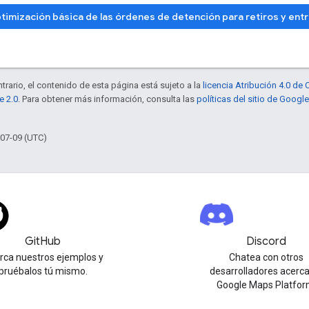
timización básica de las órdenes de detención para retiros y ent
trario, el contenido de esta página está sujeto a la
licencia Atribución 4.0 d
e 2.0
. Para obtener más información, consulta las
políticas del sitio de Googl
-07-09 (UTC)
GitHub
Discord
urca nuestros ejemplos y
Chatea con otros
pruébalos tú mismo.
desarrolladores acerc
Google Maps Platfor