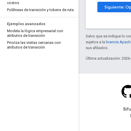
costos
Siguiente: Op
Polilíneas de transición y tokens de ruta
Ejemplos avanzados
Modela la lógica empresarial con
atributos de transición
Salvo que se indique lo con
sujetos a la
licencia Apach
Prioriza las visitas cercanas con
atributos de transición
sus afiliados.
Última actualización: 2026
Stack Overflow
Haz una pregunta con la
Bif
etiqueta google-maps.