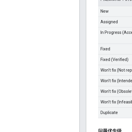
New
Assigned
In Progress (Acc
Fixed
Fixed (Verified)
Won't fix (Not re
Won't fix (Intend
Won't fix (Obsole
Won't fix (Infeasi
Duplicate
问题优先级