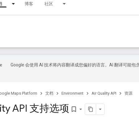
档
博客
社区
Google 会使用 AI 技术将内容翻译成您偏好的语言。AI 翻译可能包
oogle Maps Platform
文档
Environment
Air Quality API
资源
ality API 支持选项
bookmark_border