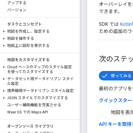
アップする
オーバーレイを
バージョン
できます。
SDK では
Kotlin
タスクとコンセプト
ための追加のラ
地図を作成し、設定する
地図を操作する
地図上に図形を表示する
次のステ
地図をカスタマイズする
Cloud ベースのマップのスタイル設定
を使ってカスタマイズする
使ってみる
データセット用データドリブン スタイ
ル設定
最初のアプリを
境界線用データドリブン スタイル設定
JSON スタイルでカスタマイズする
クイックスタート
ユーザー補助機能を充実させる
地図を表示
Wear OS での Maps API
API キーを取
オープンソース ライブラリ