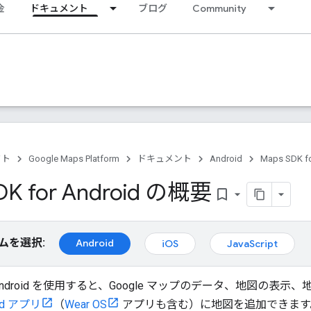
金
ドキュメント
ブログ
Community
クト
Google Maps Platform
ドキュメント
Android
Maps SDK fo
DK for Android の概要
bookmark_border
ムを選択:
Android
iOS
JavaScript
for Android を使用すると、Google マップのデータ、地図
oid アプリ
（
Wear OS
アプリも含む）に地図を追加できます