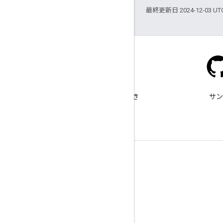
最終更新日 2024-12-03 U
Stack Overflow
google-maps タグで質問でき
サン
ます。
詳細
よくある質問
API Picker
Places SDK for Android