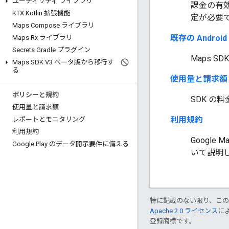
ユーティリティ ライブラリ
課金の有
KTX Kotlin 拡張機能
定が必要
Maps Compose ライブラリ
既存の Androi
Maps Rx ライブラリ
Secrets Gradle プラグイン
Maps S
Maps SDK V3 ベータ版から移行す
る
使用量と請求額
ポリシーと規約
SDK の
使用量と請求額
利用規約
レポートとモニタリング
利用規約
Googl
Google Play のデータ開示要件に備える
いて説明
特に記載のない限り、こ
Apache 2.0 ライセンス
に
登録商標です。