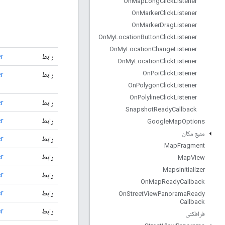
On
Map
Long
Click
Listener
On
Marker
Click
Listener
On
Marker
Drag
Listener
On
My
Location
Button
Click
Listener
On
My
Location
Change
Listener
رابط
r
On
My
Location
Click
Listener
On
Poi
Click
Listener
رابط
r
On
Polygon
Click
Listener
On
Polyline
Click
Listener
رابط
r
Snapshot
Ready
Callback
رابط
r
Google
Map
Options
منبع مکان
رابط
er
Map
Fragment
رابط
r
Map
View
Maps
Initializer
رابط
r
On
Map
Ready
Callback
رابط
r
On
Street
View
Panorama
Ready
Callback
رابط
r
فرافکنی