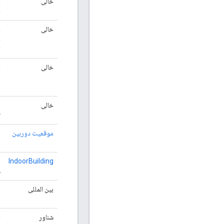
خالی
a
ح
خالی
a
ح
ا
خالی
a
ن
م
خالی
ر
ت
موقعیت دوربین
n
م
g
IndoorBuilding
س
بین المللی
e
ن
شناور
l