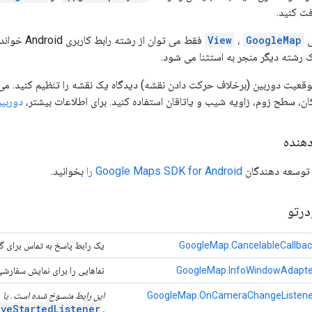
فت کنید.
ی
GoogleMap
،
View
فقط می توان از رشته رابط کاربری Android خوانده و اصلاح کرد. فراخوانی متدهای
 رشته دیگر منجر به استثنا می شود.
موقعیت دوربین (برخلاف حرکت دادن نقشه) دیدگاه یک نقشه را تنظیم کنید. می ت
کان، سطح زوم، زاویه شیب و یاتاقان استفاده کنید. برای اطلاعات بیشتر،
دوربین
هنده
 توسعه دهندگان
Google Maps SDK for Android را
بخوانید.
رتو
GoogleMap.CancelableCallbac
یک رابط پاسخ به تماس برای گز
GoogleMap.InfoWindowAdapte
نماهایی را برای نمایش سفارشی
GoogleMap.OnCameraChangeListene
این رابط منسوخ شده است. با
veStartedListener
،