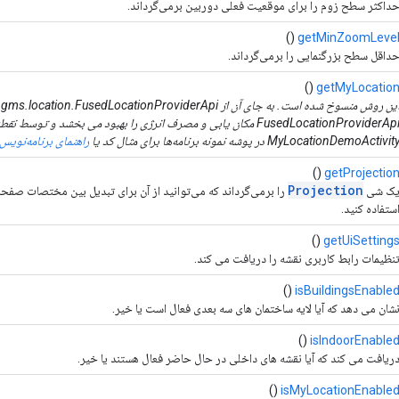
داکثر سطح زوم را برای موقعیت فعلی دوربین برمی‌گرداند.
()
getMinZoomLeve
داقل سطح بزرگنمایی را برمی‌گرداند.
()
getMyLocatio
MyLocationDemoActivit در پوشه نمونه برنامه‌ها برای مثال کد یا
راهنمای برنامه‌نویس
()
getProjectio
Projection
ک شی
را برمی‌گرداند که می‌توانید از آن برای تبدیل بین مختصات ص
ستفاده کنید.
()
getUiSetting
نظیمات رابط کاربری نقشه را دریافت می کند.
()
isBuildingsEnable
شان می دهد که آیا لایه ساختمان های سه بعدی فعال است یا خیر.
()
isIndoorEnable
ریافت می کند که آیا نقشه های داخلی در حال حاضر فعال هستند یا خیر.
()
isMyLocationEnable