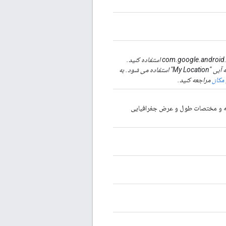
این روش منسوخ شده است. به جای آن از com.google.android.gms.location.FusedLocationProviderApi استفاده کنید.
FusedLocationProviderApi مکان یابی و مصرف انرژی را بهبود می بخشد و توسط نقطه آبی "My Location" استفاده می شود. به
 مکان
مراجعه کنید.
فحه و مختصات طول و عرض جغرافیایی