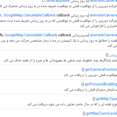
animateCamer
(به روز رسانی
CameraUpdate
)
رکت دوربین را از موقعیت فعلی به موقعیت تعریف شده در به روز رسانی متحرک می کن
animateCamer
(به روز رسانی
callback)
GoogleMap.CancelableCallback
،
e
رکت دوربین را از موقعیت فعلی به موقعیتی که در به روز رسانی تعریف شده است متحر
ختیاری را فراخوانی می کند.
animateCamer
(به‌روزرسانی
callback)
GoogleMap.Cancelable Callback
nMs،
قشه را مطابق به روز رسانی با یک انیمیشن در مدت زمان مشخصی حرکت می دهد و پس از
ی کند.
وشن
()
مام نشانگرها، چند خطوط، چند ضلعی ها، همپوشانی ها و غیره را از نقشه حذف می کند.
()
getCameraPositio
وقعیت فعلی دوربین را دریافت می کند.
()
getFocusedBuildin
اختمان متمرکز فعلی را دریافت می کند.
()
getMapTyp
وع نقشه ای را که در حال حاضر نمایش داده می شود دریافت می کند.
()
getMaxZoomLeve