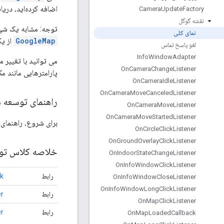
اضافه کرده‌اید، دریا
Camera
Update
Factory
نقشه گوگل
توجه: مشابه یک ش
نمای کلی
GoogleMap
از یک
لغو پاسخ تماس
Info
Window
Adapter
می توانید با تغییر 
On
Camera
Change
Listener
پارامترهایی مانند م
On
Camera
Idle
Listener
On
Camera
Move
Canceled
Listener
راهنمای توسعه د
On
Camera
Move
Listener
On
Camera
Move
Started
Listener
برای شروع، راهنمای
On
Circle
Click
Listener
On
Ground
Overlay
Click
Listener
خلاصه کلاس تود
On
Indoor
State
Change
Listener
On
Info
Window
Click
Listener
رابط
k
On
Info
Window
Close
Listener
On
Info
Window
Long
Click
Listener
رابط
r
On
Map
Click
Listener
رابط
r
On
Map
Loaded
Callback