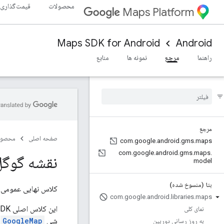
محصولات
قیمت‌گذاری
Maps Platform
Maps SDK for Android
Android
راهنما
مرجع
نمونه ها
منابع
مرجع
صفحه اصلی
محصول
com
.
google
.
android
.
gms
.
maps
com
.
google
.
android
.
gms
.
maps
.
نقشه گوگل
model
بتا (منسوخ شده)
کلاس نهایی عمومی
com
.
google
.
android
.
libraries
.
maps
نمای کلی
شی
GoogleMap
ر
به روز رسانی دوربین