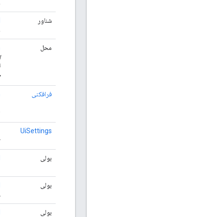
ح
شناور
l
ح
محل
n
y
فرافکنی
n
ی
ا
s
UiSettings
ت
بولی
d
ن
بولی
d
د
بولی
d