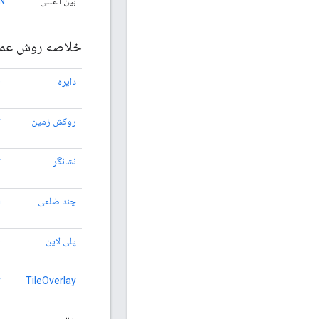
بین المللی
N
خلاصه روش عم
دایره
e
ی
روکش زمین
y
ی
نشانگر
r
ی
چند ضلعی
n
ی
پلی لاین
e
ی
y
TileOverlay
ی