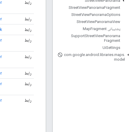
Street
View
Panorama
رابط
r
Street
View
Panorama
Fragment
Street
View
Panorama
Options
رابط
r
Street
View
Panorama
View
پشتیبانی Map
Fragment
رابط
k
Support
Street
View
Panorama
رابط
r
Fragment
Ui
Settings
com
.
google
.
android
.
libraries
.
maps
.
رابط
r
model
رابط
r
رابط
r
رابط
r