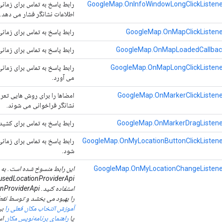
GoogleMap.OnInfoWindowLongClickListene
رابط پاسخ به تماس برای زمانی
اطلاعات نشانگر فشار می دهد.
GoogleMap.OnMapClickListene
رابط پاسخ به تماس برای زمانی
GoogleMap.OnMapLoadedCallbac
رابط پاسخ به تماس برای زمانی 
GoogleMap.OnMapLongClickListene
رابط پاسخ به تماس برای زمانی
می آورد.
GoogleMap.OnMarkerClickListene
امضاها را برای روش هایی تعر
نشانگر فراخوانی می شوند.
GoogleMap.OnMarkerDragListene
رابط پاسخ به تماس برای کشیدن
GoogleMap.OnMyLocationButtonClickListene
رابط پاسخ به تماس برای زمان
شود.
GoogleMap.OnMyLocationChangeListene
این رابط منسوخ شده است. به ج
usedLocationProviderApi
را بهبود می بخشد و توسط نقطه آبی "My Location" است
آموزش انتخاب مکان فعلی را
یا
راهنمای برنامه‌نویس مکان
اس