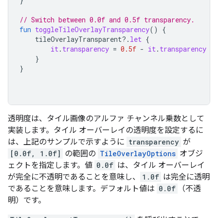
}
// Switch between 0.0f and 0.5f transparency.
fun
toggleTileOverlayTransparency
()
{
tileOverlayTransparent
?.
let
{
it
.
transparency
=
0.5f
-
it
.
transparency
}
}
透明度は、タイル画像のアルファ チャンネル乗数として
実装します。タイル オーバーレイの透明度を設定するに
は、上記のサンプルで示すように
transparency
が
[0.0f, 1.0f]
の範囲の
TileOverlayOptions
オブジ
ェクトを指定します。値
0.0f
は、タイル オーバーレイ
が完全に不透明であることを意味し、
1.0f
は完全に透明
であることを意味します。デフォルト値は
0.0f
（不透
明）です。