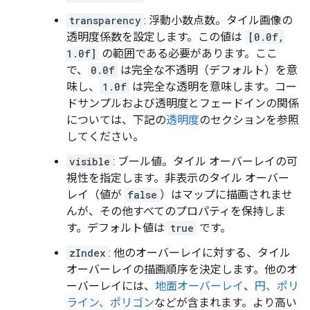
transparency
: 浮動小数点数。タイル画像の
透明度係数を設定します。この値は
[0.0f,
1.0f]
の範囲である必要があります。ここ
で、
0.0f
は完全な不透明（デフォルト）を意
味し、
1.0f
は完全な透明を意味します。コー
ドサンプルおよび透明度とフェードインの関係
については、下記の
透明度
のセクションを参照
してください。
visible
: ブール値。タイル オーバーレイの可
視性を指定します。非表示のタイル オーバー
レイ（値が
false
）はマップに描画されませ
んが、その他すべてのプロパティを保持しま
す。デフォルト値は
true
です。
zIndex
: 他のオーバーレイに対する、タイル
オーバーレイの描画順序を決定します。他のオ
ーバーレイには、
地面オーバーレイ
、
円、ポリ
ライン、ポリゴン
などが含まれます。より高い