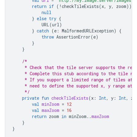
val
url
=
"http://my.image.server/images/
$
return
if
(
!
checkTileExists
(
x
,
y
,
zoom
))
{
null
}
else
try
{
URL
(
url
)
}
catch
(
e
:
MalformedURLException
)
{
throw
AssertionError
(
e
)
}
}
/*
     * Check that the tile server supports the req
     * Complete this stub according to the tile ra
     * If you support a limited range of tiles at 
     * need to define the supported x, y range at 
     */
private
fun
checkTileExists
(
x
:
Int
,
y
:
Int
,
zo
val
minZoom
=
12
val
maxZoom
=
16
return
zoom
in
minZoom
..
maxZoom
}
}