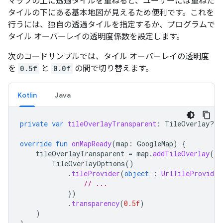
マップの上に透過タイルを重ねると、ユーザーには重ねた
タイルの下にある基本地図が見えるため便利です。これを
行うには、独自の透過タイルを指定するか、プログラムで
タイル オーバーレイの透明度係数を設定します。
次のコードサンプルでは、タイル オーバーレイの透明度
を
0.5f
と
0.0f
の間で切り替えます。
Kotlin
Java
private
var
tileOverlayTransparent
:
TileOverlay? 
=
override
fun
onMapReady
(
map
:
GoogleMap
)
{
tileOverlayTransparent
=
map
.
addTileOverlay
(
TileOverlayOptions
()
.
tileProvider
(
object
:
UrlTileProvider
// ...
})
.
transparency
(
0.5f
)
)