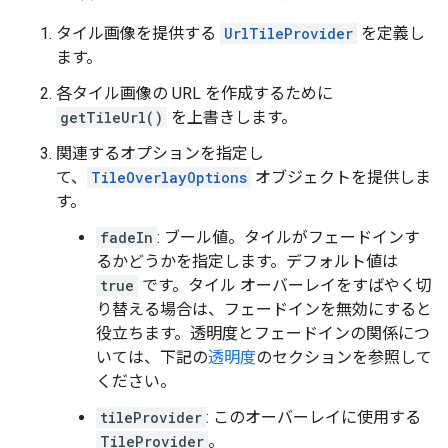
タイル画像を提供する
UrlTileProvider
を定義し
ます。
各タイル画像の URL を作成するために
getTileUrl()
を上書きします。
関連するオプションを指定し
て、
TileOverlayOptions
オブジェクトを提供しま
す。
fadeIn
: ブール値。タイルがフェードインす
るかどうかを指定します。デフォルト値は
true
です。タイル オーバーレイをすばやく切
り替える場合は、フェードインを無効にすると
役立ちます。透明度とフェードインの関係につ
いては、下記の
透明度
のセクションを参照して
ください。
tileProvider
: このオーバーレイに使用する
TileProvider
。