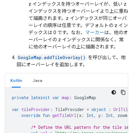
z インデックスを持つオーバーレイが、低い z
インデックスを持つオーバーレイより上に重ね
て描画されます。z インデックスが同じオーバ
ーレイの順序は任意です。デフォルトの z イン
デックスは 0 です。なお、
マーカー
は、他のオ
ーバーレイの z インデックスに関係なく、常
に他のオーバーレイの上に描画されます。
GoogleMap.addTileOverlay()
を呼び出して、地
図にオーバーレイを追加します。
Kotlin
Java
private
lateinit
var
map
:
GoogleMap
var
tileProvider
:
TileProvider
=
object
:
UrlTileP
override
fun
getTileUrl
(
x
:
Int
,
y
:
Int
,
zoom
:
/* Define the URL pattern for the tile ima