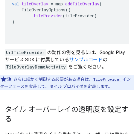
val
tileOverlay
=
map
.
addTileOverlay
(
TileOverlayOptions
()
.
tileProvider
(
tileProvider
)
)
UrlTileProvider
の動作の例を見るには、Google Play
サービス SDK に付属している
サンプルコード
の
TileOverlayDemoActivity
をご覧ください。
注:
さらに細かく制御する必要がある場合は、
TileProvider
イン
ターフェースを実装して、タイル プロバイダを定義します。
タイル オーバーレイの透明度を設定す
る