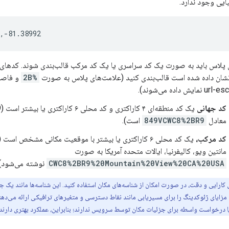
ایی وجود ندارد.
پلاس باید به صورت یک کد سراسری یا یک کد مرکب قالب‌بندی شوند. کدهای پ
نشان داده شده است قالب‌بندی کنید (علامت‌های پلاس به صورت
%2B
و فاصل
ایش داده می‌شوند).
کد جهانی
یک
معادل
849VCWC8%2BR9
است).
کد مرکب،
مانتین ویو، کالیفرنیا، ایالات متحده آمریکا به صورت
CWC8%2BR9%20Mountain%20View%20CA%20USA
نوشته می‌شود).
زایای ژئوکدینگ را برای مسیریابی مانند نقاط دسترسی و متغیرهای ترافیکی ارائه می‌دهند
 درخواست واسطه برای جزئیات مکان توسط سرویس ندارند؛ بنابراین، عملکرد بهتری دارند.