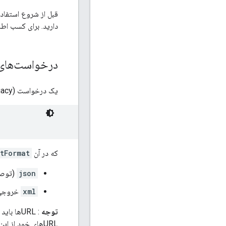
دارید. برای کسب اطل
درخواست‌های Directions API (Legacy) خود را بس
یک درخواست Directions API (Legacy) به شکل زیر است:
که در آن
tFormat
json
(توصیه 
xml
خروجی را به
توجه
: URLها باید
URLهای خود از این محدودیت آگاه باشید.