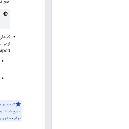
جغرافی
کدهای 
اینجا 
url-escaped نم
صریح هستند و م
انجام جستجو یا