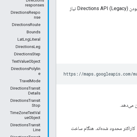
Directions
responses
قبل از شروع استفاده از Directions API (Legacy)، به یک پروژه با حساب صورتحساب و فعال بودن Directions API (Legacy) نیاز
DirectionsRespo
nse
DirectionsRoute
Bounds
LatLngLiteral
DirectionsLeg
DirectionsStep
TextValueObject
DirectionsPolylin
https://maps.googleapis.com/m
e
TravelMode
DirectionsTransit
Details
DirectionsTransit
Stop
TimeZoneTextVal
ueObject
DirectionsTransit
تا معتبر باشند و برای همه سرویس‌های وب به ۱۶۳۸۴ کاراکتر محدود شده‌اند. هنگام ساخت
Line