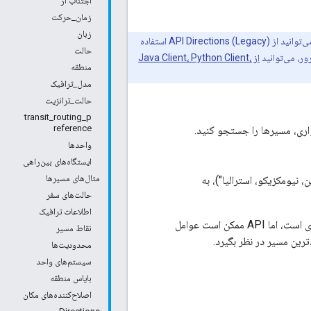
اجتناب از
زمان_حرکت
زبان
برای محاسبات جهت که به صورت بلادرنگ به ورودی کاربر پاسخ می‌دهند (برای مثال، درون یک عنصر رابط کاربری)، می‌توانید از API Directions (Legacy) استفاده
حالت
ور، می‌توانید
از Java Client، Python Client،
منطقه
مدل_ترافیک
حالت_ترانزیت
transit_routing_p
reference
اری، مسیرها را جستجو کنید.
واحدها
ایستگاه‌های بین‌راهی
مثال‌های مسیرها
 نیومکزیکو، استرالیا")، به
حالت‌های سفر
اطلاعات ترافیک
این API هنگام محاسبه مسیرها، کارآمدترین مسیرها را برمی‌گرداند. زمان سفر عامل اصلی بهینه‌سازی است، اما API ممکن است عوامل
نقاط مسیر
رین مسیر در نظر بگیرد.
محدودیت‌ها
سیستم‌های واحد
بایاس منطقه
اصلاح‌کننده‌های مکان