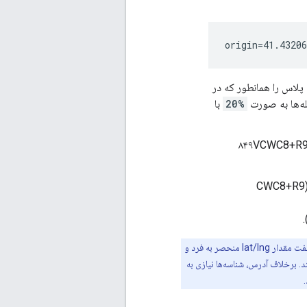
لاس را همانطور که در
ه‌ها به صورت
%20
با
 کد منطقه‌ای ۴ کاراکتری و کد محلی ۶ کاراکتری یا بیشتر است (۸۴۹VCWC8+R9
یک کد محلی ۶ کاراکتری یا بیشتر با موقعیت مکانی مشخص است (CWC8+R9
توجه: برای کارایی و دقت، در صورت امکان از شناسه‌های مکان استفاده کنید. این شناسه‌ها مانند یک جفت مقدار lat/lng منحصر به فرد و
. برخلاف آدرس، شناسه‌ها نیازی به