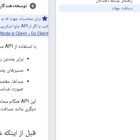
راهنمای توسعه دهندگان
توسعه‌دهندگان م
دریافت جهات
کنید یا اگر از API جاوا اسکریپت Maps استفاده می‌کنید، از
Go Client و Node.js Client برای سرویس‌های نقشه‌های گوگل
با استفاده از API مسیرها (Legacy)، می‌توانید:
برای چندین ر
مسیرهای چند 
مبداها، مقصده
صورت شناسه 
دیگری مانند مسافت، 
قبل از اینکه