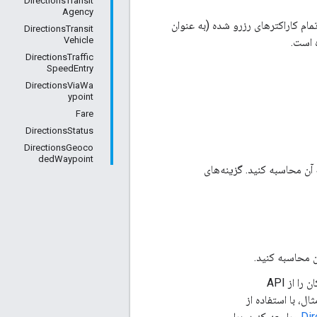
DirectionsTransit
Agency
مام کاراکترهای رزرو شده (به عنوان
DirectionsTransit
Vehicle
ه است.
DirectionsTraffic
SpeedEntry
DirectionsViaWa
ypoint
Fare
DirectionsStatus
DirectionsGeoco
dedWaypoint
ن محاسبه کنید. گزینه‌های
 محاسبه کنید.
شروع شوند. می‌توانید شناسه‌های مکان را از API
P) بازیابی کنید. برای مثال، با استفاده از
مراجعه کنید. برای