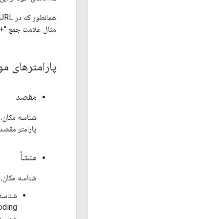
همانطور که در URLها استاندارد است، تمام پارامترها با استفاده از کاراکتر
مثال علامت جمع "+"
پارامترهای مو
مقصد
شناسه مکان، 
پارامتر مقصد 
منشأ
شناسه مکان، 
شناسه‌
شناسه‌های مکا