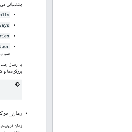
پشتیبانی می‌ک
olls
ways
ries
door
عمومی 
بزرگراه‌ها و ک
زمان
_
حرک