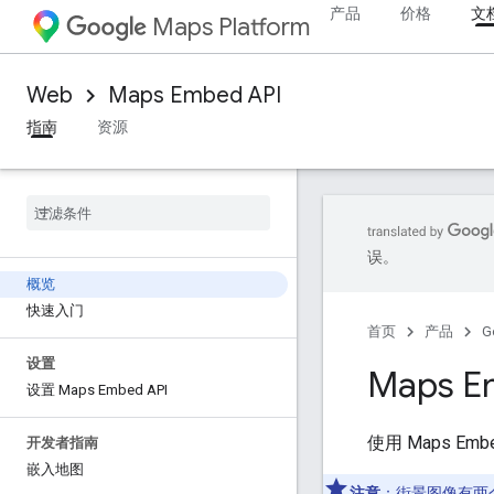
产品
价格
文
Maps Platform
Web
Maps Embed API
指南
资源
误。
概览
快速入门
首页
产品
G
设置
Maps E
设置 Maps Embed API
使用 Maps E
开发者指南
嵌入地图
注意
：街景图像
有两