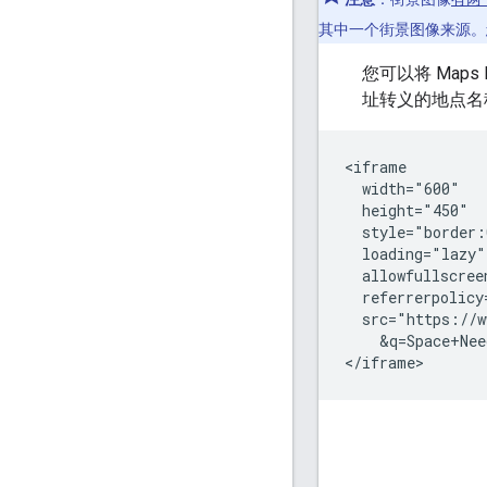
其中一个街景图像来源。
您可以将 Maps E
址转义的地点名称
<iframe

  width="600"

  height="450"

  style="border:
  loading="lazy"

  allowfullscreen
  referrerpolicy
  src="https://w
    &q=Space+Nee
</iframe>