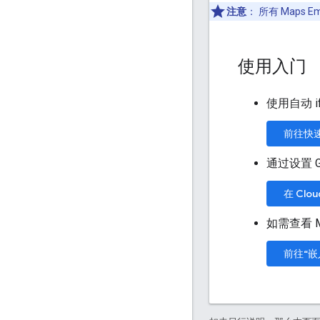
注意
：
所有 Maps
使用入门
使用自动 
前往快
通过设置 G
在 Cl
如需查看 
前往“嵌