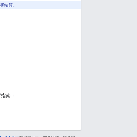
和结算
。
”指南：