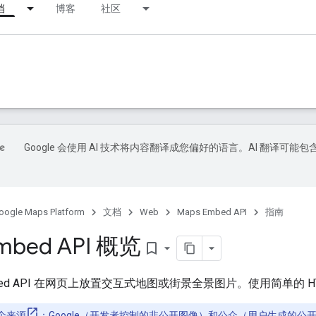
档
博客
社区
Google 会使用 AI 技术将内容翻译成您偏好的语言。AI 翻译可能包
oogle Maps Platform
文档
Web
Maps Embed API
指南
mbed API 概览
bookmark_border
mbed API 在网页上放置交互式地图或街景全景图片。使用简单的 HTTP
个来源
：Google（开发者控制的非公开图像）和公众（用户生成的公