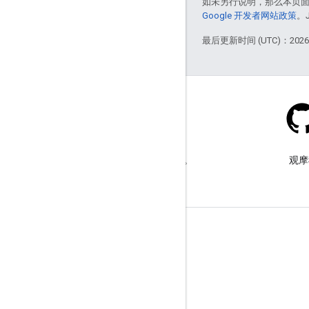
如未另行说明，那么本页
Google 开发者网站政策
。
最后更新时间 (UTC)：2026-
Stack Overflow
在 google-maps 标签下提问。
观摩
了解详情
常见问题解答
功能探索器
API 安全性最佳实践