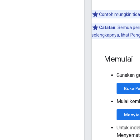
Contoh mungkin tidak
Catatan:
Semua perm
selengkapnya, lihat
Peng
Memulai
Gunakan g
Buka P
Mulai kem
Menyia
Untuk ind
Menyematk