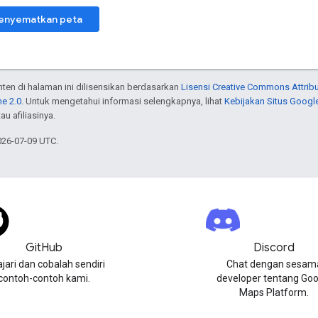
enyematkan peta
onten di halaman ini dilisensikan berdasarkan
Lisensi Creative Commons Attribu
e 2.0
. Untuk mengetahui informasi selengkapnya, lihat
Kebijakan Situs Googl
au afiliasinya.
026-07-09 UTC.
GitHub
Discord
ajari dan cobalah sendiri
Chat dengan sesam
contoh-contoh kami.
developer tentang Goo
Maps Platform.