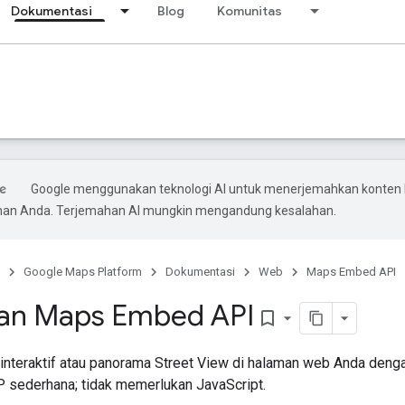
Dokumentasi
Blog
Komunitas
Google menggunakan teknologi AI untuk menerjemahkan konten 
ihan Anda. Terjemahan AI mungkin mengandung kesalahan.
Google Maps Platform
Dokumentasi
Web
Maps Embed API
san Maps Embed API
bookmark_border
interaktif atau panorama Street View di halaman web Anda de
 sederhana; tidak memerlukan JavaScript.