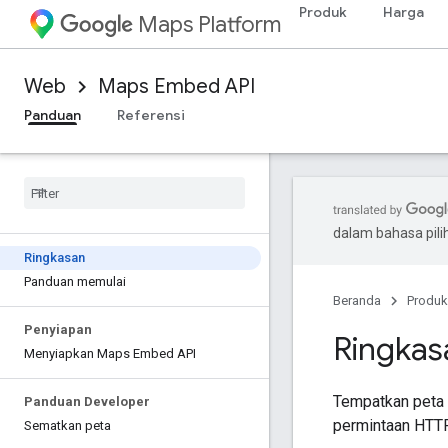
Produk
Harga
Maps Platform
Web
Maps Embed API
Panduan
Referensi
dalam bahasa pil
Ringkasan
Panduan memulai
Beranda
Produk
Penyiapan
Ringka
Menyiapkan Maps Embed API
Tempatkan peta 
Panduan Developer
permintaan HTTP
Sematkan peta