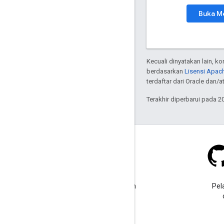
Buka M
Kecuali dinyatakan lain, k
berdasarkan
Lisensi Apach
terdaftar dari Oracle dan/at
Terakhir diperbarui pada 2
Stack Overflow
Ajukan pertanyaan dengan
Pel
tag google-maps.