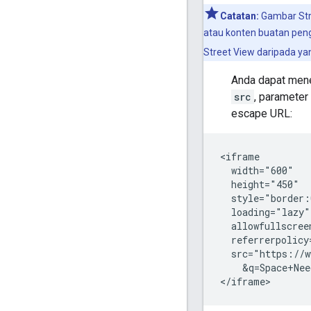
Catatan:
Gambar Str
atau konten buatan pen
Street View daripada yang
Anda dapat men
src
, parameter
escape URL:
<iframe

  width="600"

  height="450"

  style="border:
  loading="lazy"

  allowfullscreen
  referrerpolicy
  src="https://w
    &q=Space+Nee
</iframe>