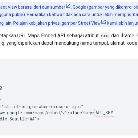
eet View
berasal dari dua sumber
: Google (gambar yang dikontrol ol
gguna publik). Perhatikan bahwa tidak ada cara untuk lebih memprior
 lain. Pelajari
kebijakan privasi gambar Street View
kami lebih lanjut
etapkan URL Maps Embed API sebagai atribut
src
dari iframe.
q
yang diperlukan dapat mendukung nama tempat, alamat, kode 
0"



="strict-origin-when-cross-origin"

ww.google.com/maps/embed/v1/place?key=
API_KEY
dle,Seattle+WA">
