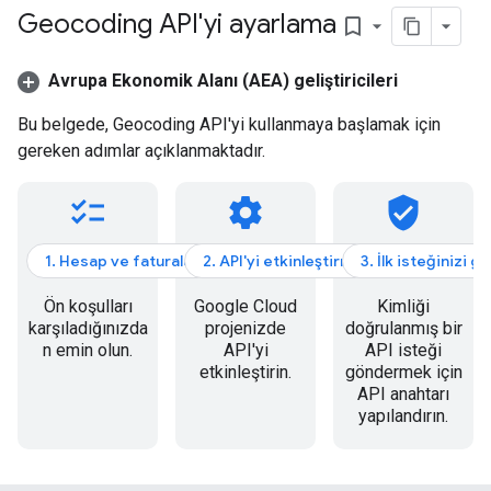
Geocoding API'yi ayarlama
bookmark_border
Avrupa Ekonomik Alanı (AEA) geliştiricileri
Bu belgede, Geocoding API'yi kullanmaya başlamak için
gereken adımlar açıklanmaktadır.
checklist
settings
verified_user
1. Hesap ve faturalandırma
2. API'yi etkinleştirme
3. İlk isteğinizi 
Ön koşulları
Google Cloud
Kimliği
karşıladığınızda
projenizde
doğrulanmış bir
n emin olun.
API'yi
API isteği
etkinleştirin.
göndermek için
API anahtarı
yapılandırın.