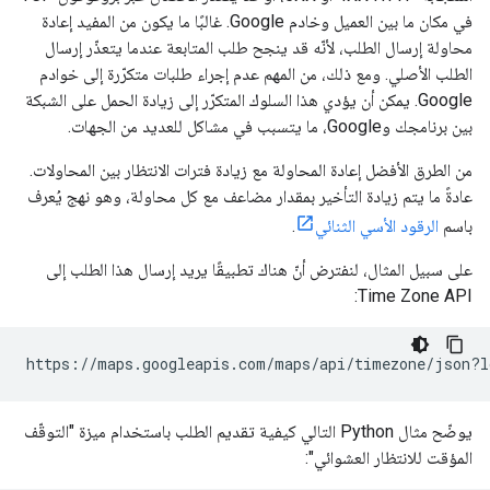
في مكان ما بين العميل وخادم Google. غالبًا ما يكون من المفيد إعادة
محاولة إرسال الطلب، لأنّه قد ينجح طلب المتابعة عندما يتعذّر إرسال
الطلب الأصلي. ومع ذلك، من المهم عدم إجراء طلبات متكرّرة إلى خوادم
Google. يمكن أن يؤدي هذا السلوك المتكرّر إلى زيادة الحمل على الشبكة
بين برنامجك وGoogle، ما يتسبب في مشاكل للعديد من الجهات.
من الطرق الأفضل إعادة المحاولة مع زيادة فترات الانتظار بين المحاولات.
عادةً ما يتم زيادة التأخير بمقدار مضاعف مع كل محاولة، وهو نهج يُعرف
باسم
الرقود الأسي الثنائي
.
على سبيل المثال، لنفترض أنّ هناك تطبيقًا يريد إرسال هذا الطلب إلى
Time Zone API:
https://maps.googleapis.com/maps/api/timezone/json?l
يوضّح مثال Python التالي كيفية تقديم الطلب باستخدام ميزة "التوقّف
المؤقت للانتظار العشوائي":