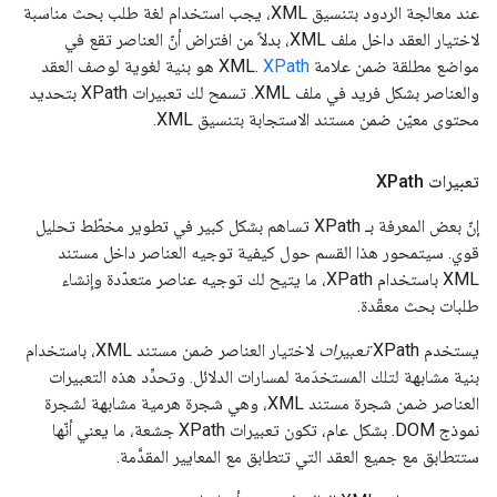
عند معالجة الردود بتنسيق XML، يجب استخدام لغة طلب بحث مناسبة
لاختيار العقد داخل ملف XML، بدلاً من افتراض أنّ العناصر تقع في
مواضع مطلقة ضمن علامة XML.
XPath
هو بنية لغوية لوصف العقد
والعناصر بشكل فريد في ملف XML. تسمح لك تعبيرات XPath بتحديد
محتوى معيّن ضمن مستند الاستجابة بتنسيق XML.
تعبيرات XPath
إنّ بعض المعرفة بـ XPath تساهم بشكل كبير في تطوير مخطّط تحليل
قوي. سيتمحور هذا القسم حول كيفية توجيه العناصر داخل مستند
XML باستخدام XPath، ما يتيح لك توجيه عناصر متعدّدة وإنشاء
طلبات بحث معقّدة.
يستخدم XPath
تعبيرات
لاختيار العناصر ضمن مستند XML، باستخدام
بنية مشابهة لتلك المستخدَمة لمسارات الدلائل. وتحدِّد هذه التعبيرات
العناصر ضمن شجرة مستند XML، وهي شجرة هرمية مشابهة لشجرة
نموذج DOM. بشكل عام، تكون تعبيرات XPath جشعة، ما يعني أنّها
ستتطابق مع جميع العقد التي تتطابق مع المعايير المقدَّمة.