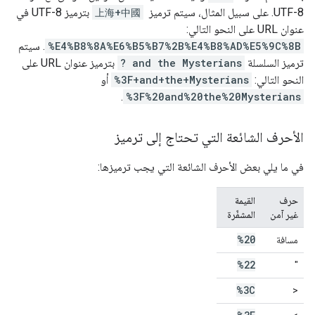
UTF-8. على سبيل المثال، سيتم ترميز ‎
上海+中國
بترميز UTF-8 في
عنوان URL على النحو التالي: ‎
%E4%B8%8A%E6%B5%B7%2B%E4%B8%AD%E5%9C%8B
. سيتم
ترميز السلسلة
? and the Mysterians
بترميز عنوان URL على
النحو التالي:
%3F+and+the+Mysterians
أو
.
%3F%20and%20the%20Mysterians
الأحرف الشائعة التي تحتاج إلى ترميز
في ما يلي بعض الأحرف الشائعة التي يجب ترميزها:
حرف
القيمة
غير آمن
المشفّرة
%20
مسافة
%22
"
%3C
<