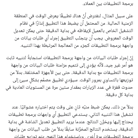
برمجة التطبيقات بين العملاء.
على سبيل المثال، لنفترض أنّ هناك تطبيقًا يعرض الوقت في المنطقة
الزمنية الحالية. من المحتمل أن يضبط هذا التطبيق إنذارًا في نظام
التشغيل الخاص بالعميل لإيقاظه في بداية الدقيقة حتى يمكن تعديل
الوقت المعروض. يجب أن يتجنّب التطبيق
إجراء أي طلبات بيانات من
واجهة برمجة التطبيقات كجزء من المعالجة المرتبطة بهذا التنبيه.
إنّ إجراء طلبات البيانات من واجهة برمجة التطبيقات استجابةً لتنبيه ثابت
هو أمر غير جيد، لأنّه يؤدي إلى تتميم مزامنة طلبات البيانات من واجهة
برمجة التطبيقات مع بداية الدقيقة، حتى بين الأجهزة المختلفة، بدلاً من
توزيعها بالتساوي بمرور الوقت. سيؤدي تطبيق مصمّم بشكلٍ سيئ إلى
حدوث قفزة في عدد الزيارات بمقدار ستين مرة عن المستويات العادية في
بداية كل دقيقة.
بدلاً من ذلك، يمكن ضبط منبّه ثانٍ على وقت يتم اختياره عشوائيًا. عند
تشغيل هذا التنبيه الثاني، يستدعي التطبيق أي واجهات برمجة تطبيقات
يحتاج إليها ويخزّن النتائج. عندما يريد التطبيق تعديل الشاشة في بداية
الدقيقة، يستخدم النتائج المخزّنة سابقًا بدلاً من طلب البيانات من واجهة
برمجة التطبيقات مرة أخرى. وباستخدام هذا النهج، يتم توزيع طلبات