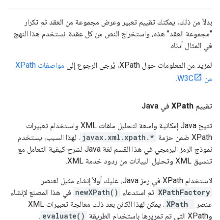
بدلاً من ذلك، يمكنك تقييم تعبير وعرض مجموعة من العقد ثم تكرار
"مجموعة العقد" هذه، واستخراج النص من كل عقدة. نستخدم هذا النهج
في المثال أدناه.
لمزيد من المعلومات حول XPath، يُرجى الرجوع إلى
مواصفات XPath
من W3C
.
تقييم
XPath
في Java
تتيح Java إمكانية واسعة لتحليل ملفات XML واستخدام تعبيرات
XPath ضمن حزمة
javax.xml.xpath.*
. لهذا السبب، يستخدم
نموذج الرمز البرمجي في هذا القسم لغة Java لشرح كيفية التعامل مع
تنسيق XML وتحليل البيانات من ردود خدمة XML.
لاستخدام XPath في رمز Java، عليك أولاً إنشاء مثيل لعنصر
XPathFactory
ثم استدعاء
newXPath()
في هذا المصنع لإنشاء
عنصر
XPath
. يمكن لهذا الكائن بعد ذلك معالجة تعبيرات XML
وXPath التي تم تمريرها باستخدام الطريقة
evaluate()
.