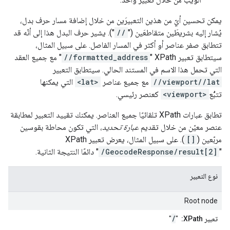
يمكن تحسين أيّ من هذين التعبيرَين من خلال إضافة مسار حرف بدل،
يُشار إليه بشريطَين متقاطعَين ("
//
"). يشير حرف البدل هذا إلى أنّه قد
تتطابق صفر عناصر أو أكثر في المسار الفاصل. على سبيل المثال،
سيتطابق تعبير XPath "
//formatted_address
" مع جميع العقد
التي تحمل هذا الاسم في المستند الحالي. سيتطابق التعبير
//viewport//lat
مع جميع عناصر
<lat>
التي يمكنها
تتبُّع
<viewport>
كعنصر رئيسي.
تطابق عبارات XPath تلقائيًا جميع العناصر. يمكنك تقييد التعبير لمطابقة
عنصر معيّن من خلال تقديم
عبارة تحديد
، التي تكون محاطة بقوسين
مربّعين (
[]
). على سبيل المثال، يعرض تعبير XPath
"
/GeocodeResponse/result[2]
" دائمًا النتيجة الثانية.
نوع التعبير
Root node
/
تعبير XPath:
"
"