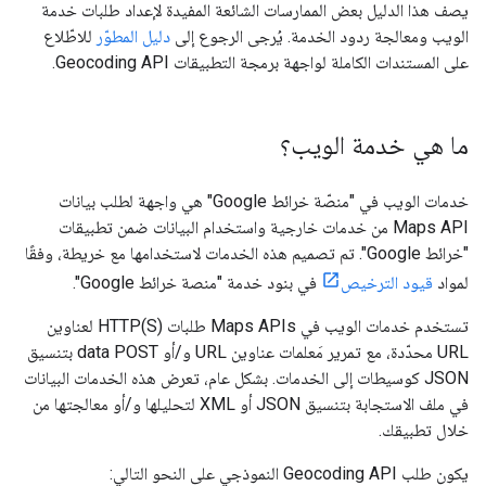
يصف هذا الدليل بعض الممارسات الشائعة المفيدة لإعداد طلبات خدمة
الويب ومعالجة ردود الخدمة. يُرجى الرجوع إلى
دليل المطوّر
للاطّلاع
على المستندات الكاملة لواجهة برمجة التطبيقات Geocoding API.
ما هي خدمة الويب؟
خدمات الويب في "منصّة خرائط Google" هي واجهة لطلب بيانات
Maps API من خدمات خارجية واستخدام البيانات ضمن تطبيقات
"خرائط Google". تم تصميم هذه الخدمات لاستخدامها مع خريطة، وفقًا
لمواد
قيود الترخيص
في بنود خدمة "منصة خرائط Google".
تستخدم خدمات الويب في Maps APIs طلبات HTTP(S) لعناوين
URL محدّدة، مع تمرير مَعلمات عناوين URL و/أو data POST بتنسيق
JSON كوسيطات إلى الخدمات. بشكل عام، تعرض هذه الخدمات البيانات
في ملف الاستجابة بتنسيق JSON أو XML لتحليلها و/أو معالجتها من
خلال تطبيقك.
يكون طلب Geocoding API النموذجي على النحو التالي: