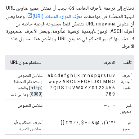
نحتاج إلى ترجمة الأحرف الخاصة لأنّه يجب أن تمتثل جميع عناوين URL
للبنية المحدّدة في مواصفات
معرِّف الموارد المنتظم (URI)
. وهذا يعني
أنّ عناوين URL повинна تتضمّن فقط مجموعة فرعية خاصة من
أحرف ASCII: الرموز الأبجدية الرقمية المألوفة، وبعض الأحرف المحجوزة
لاستخدامها كرموز التحكّم في عناوين URL. ويلخّص هذا الجدول هذه
الأحرف:
تأهّب
الأحرف
استخدام عنوان URL
أحرف
a b c d e f g h i j k l m n o p q r s t u v
سلاسل النصوص
أبجدية
w x y z A B C D E F G H I J K L M N O
واستخدام المخطط
http
رقمية
P Q R S T U V W X Y Z 0 1 2 3 4 5 6
(
) والمنفذ
8080
7 8 9
(
) وما إلى ذلك
غير
- _ . ~
سلاسل النصوص
محجوز
تم
! * ' ( ) ; : @ & = + $ , / ? % # [ ]
أحرف التحكّم و/أو
الحجز
السلاسل النصية