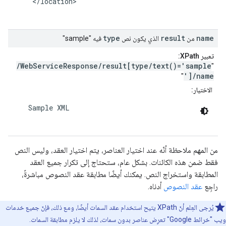
     </location>

type
result
name
من
الذي يكون نص
فيه "sample"
تعبير XPath:
/WebServiceResponse/result[type/text()='sample
"
']/name
"
الاختيار:
    Sample XML

من المهم ملاحظة أنّه عند اختيار العناصر، يتم اختيار العقد، وليس النص
فقط ضمن هذه الكائنات. بشكل عام، ستحتاج إلى تكرار جميع العقد
المطابقة واستخراج النص. يمكنك أيضًا مطابقة عقد النصوص مباشرةً،
راجِع
عقد النصوص
أدناه.
يُرجى العِلم أنّ XPath يتيح استخدام عقد السمات أيضًا، ومع ذلك، فإنّ جميع خدمات
ويب "خرائط Google" تعرِض عناصر بدون سمات، لذلك لا يلزم مطابقة السمات.