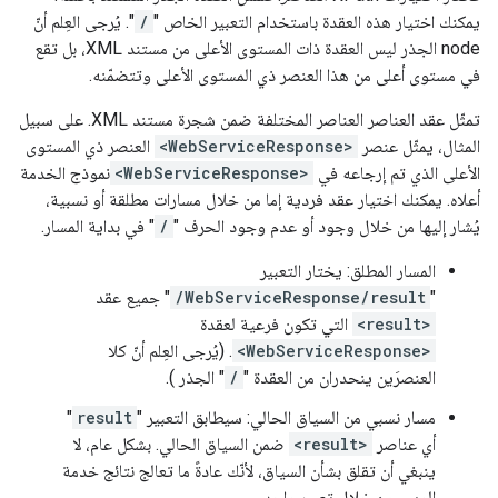
يمكنك اختيار هذه العقدة باستخدام التعبير الخاص "
/
". يُرجى العِلم أنّ
node الجذر ليس العقدة ذات المستوى الأعلى من مستند XML، بل تقع
في مستوى أعلى من هذا العنصر ذي المستوى الأعلى وتتضمّنه.
تمثّل عقد العناصر العناصر المختلفة ضمن شجرة مستند XML. على سبيل
المثال، يمثّل عنصر
<WebServiceResponse>
العنصر ذي المستوى
الأعلى الذي تم إرجاعه في
<WebServiceResponse>
نموذج الخدمة
أعلاه. يمكنك اختيار عقد فردية إما من خلال مسارات مطلقة أو نسبية،
يُشار إليها من خلال وجود أو عدم وجود الحرف "
/
" في بداية المسار.
المسار المطلق: يختار التعبير
"
/WebServiceResponse/result
" جميع عقد
<result>
التي تكون فرعية لعقدة
<WebServiceResponse>
. (يُرجى العِلم أنّ كلا
العنصرَين ينحدران من العقدة "
/
" الجذر ).
مسار نسبي من السياق الحالي: سيطابق التعبير "
result
"
أي عناصر
<result>
ضمن السياق الحالي. بشكل عام، لا
ينبغي أن تقلق بشأن السياق، لأنّك عادةً ما تعالج نتائج خدمة
الويب من خلال تعبير واحد.