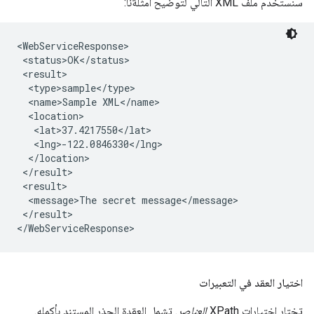
سنستخدم ملف XML التالي لتوضيح أمثلةنا:
<WebServiceResponse>

 <status>OK</status>

 <result>

  <type>sample</type>

  <name>Sample XML</name>

  <location>

   <lat>37.4217550</lat>

   <lng>-122.0846330</lng>

  </location>

 </result>

 <result>

  <message>The secret message</message>

 </result>

اختيار العقد في التعبيرات
تختار اختيارات XPath
العناصر
. تشمل العقدة الجذر المستند بأكمله.