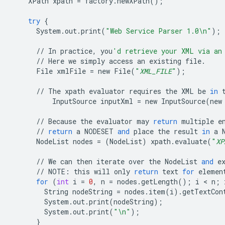
XPath
xpath
=
factory
.
newXPath
();
try
{
System
.
out
.
print
(
"Web Service Parser 1.0
\n
"
);
//
In
practice
,
you
'd retrieve your XML via an
//
Here
we
simply
access
an
existing
file
.
File
xmlFile
=
new
File
(
"
XML_FILE
"
);
//
The
xpath
evaluator
requires
the
XML
be
in
InputSource
inputXml
=
new
InputSource
(
new
//
Because
the
evaluator
may
return
multiple
e
//
return
a
NODESET
and
place
the
result
in
a
NodeList
nodes
=
(
NodeList
)
xpath
.
evaluate
(
"
XP
//
We
can
then
iterate
over
the
NodeList
and
e
//
NOTE
:
this
will
only
return
text
for
elemen
for
(
int
i
=
0
,
n
=
nodes
.
getLength
();
i
 < 
n
;
String
nodeString
=
nodes
.
item
(
i
)
.
getTextCon
System
.
out
.
print
(
nodeString
);
System
.
out
.
print
(
"
\n
"
);
}