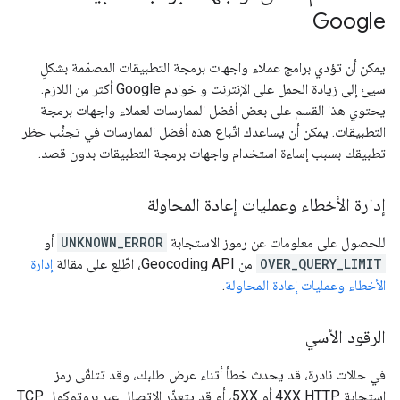
Google
يمكن أن تؤدي برامج عملاء واجهات برمجة التطبيقات المصمّمة بشكلٍ
سيئ إلى زيادة الحمل على الإنترنت و خوادم Google أكثر من اللازم.
يحتوي هذا القسم على بعض أفضل الممارسات لعملاء واجهات برمجة
التطبيقات. يمكن أن يساعدك اتّباع هذه أفضل الممارسات في تجنُّب حظر
تطبيقك بسبب إساءة استخدام واجهات برمجة التطبيقات بدون قصد.
إدارة الأخطاء وعمليات إعادة المحاولة
للحصول على معلومات عن رموز الاستجابة
UNKNOWN_ERROR
أو
OVER_QUERY_LIMIT
من Geocoding API، اطّلِع على مقالة
إدارة
الأخطاء وعمليات إعادة المحاولة
.
الرقود الأسي
في حالات نادرة، قد يحدث خطأ أثناء عرض طلبك، وقد تتلقّى رمز
استجابة HTTP‏ 4XX أو 5XX، أو قد يتعذّر الاتصال عبر بروتوكول TCP