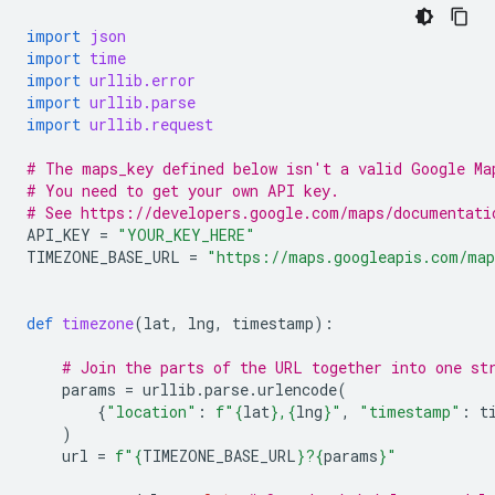
import
json
import
time
import
urllib.error
import
urllib.parse
import
urllib.request
# The maps_key defined below isn't a valid Google Ma
# You need to get your own API key.
# See https://developers.google.com/maps/documentati
API_KEY
=
"YOUR_KEY_HERE"
TIMEZONE_BASE_URL
=
"https://maps.googleapis.com/map
def
timezone
(
lat
,
lng
,
timestamp
):
# Join the parts of the URL together into one st
params
=
urllib
.
parse
.
urlencode
(
{
"location"
:
f
"
{
lat
}
,
{
lng
}
"
,
"timestamp"
:
t
)
url
=
f
"
{
TIMEZONE_BASE_URL
}
?
{
params
}
"