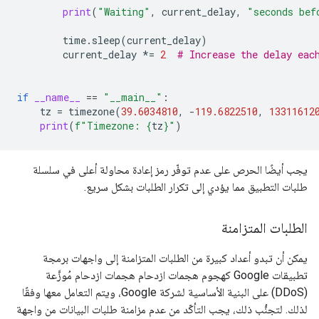
print
(
"Waiting"
,
current_delay
,
"seconds bef
time
.
sleep
(
current_delay
)
current_delay
*=
2
# Increase the delay eac
if
__name__
==
"__main__"
:
tz
=
timezone
(
39.6034810
,
-
119.6822510
,
13311612
print
(
f
"Timezone: 
{
tz
}
"
)
يجب أيضًا الحرص على عدم توفّر رمز إعادة محاولة أعلى في سلسلة
طلبات التطبيق مما يؤدي إلى تكرار الطلبات بشكل سريع.
الطلبات المتزامنة
يمكن أن تبدو أعداد كبيرة من الطلبات المتزامنة إلى واجهات برمجة
تطبيقات Google كهجوم هجمات ازدحام هجمات ازدحام مُوزَّعة
(DDoS) على البنية الأساسية لشركة Google، ويتم التعامل معها وفقًا
لذلك. لتجنُّب ذلك، يجب التأكّد من عدم مزامنة طلبات البيانات من واجهة