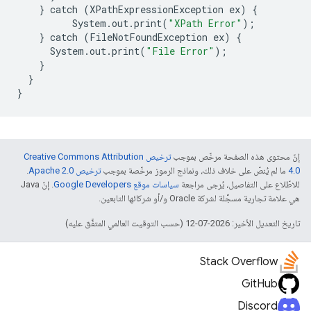
}
catch
(
XPathExpressionException
ex
)
{
System
.
out
.
print
(
"XPath Error"
);
}
catch
(
FileNotFoundException
ex
)
{
System
.
out
.
print
(
"File Error"
);
}
}
}
إنّ محتوى هذه الصفحة مرخّص بموجب
ترخيص Creative Commons Attribution
4.0‏
ما لم يُنصّ على خلاف ذلك، ونماذج الرموز مرخّصة بموجب
ترخيص Apache 2.0‏
.
للاطّلاع على التفاصيل، يُرجى مراجعة
سياسات موقع Google Developers‏
. إنّ Java
هي علامة تجارية مسجَّلة لشركة Oracle و/أو شركائها التابعين.
تاريخ التعديل الأخير: 2026-07-12 (حسب التوقيت العالمي المتفَّق عليه)
Stack Overflow
GitHub
Discord