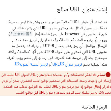
إنشاء عنوان URL صالح
قد تعتقد أنّ عنوان URL "صالح" هو أمر واضح، ولكن هذا ليس صحيحًا
تمامًا. على سبيل المثال، قد يحتوي عنوان URL الذي يتم إدخاله في
شريط العناوين في browser على رموز خاصة (مثل
"上海+中國"
)،
ويجب أن يترجم المتصفّح تلك الأحرف داخليًا إلى ترميز مختلف قبل
الإرسال. وبالمثل، أي رمز ينشئ إدخال UTF-8 أو يقبله قد يتعامل مع
عناوين URL التي تحتوي على أحرف UTF-8 على أنّها "صالحة"، ولكنّه
سيحتاج أيضًا إلى ترجمة هذه الأحرف قبل إرسالها إلى خادم ويب. تُعرف
هذه العملية باسم
ترميز عنوان URL
أو
ترميز النسبة المئوية
.
تحذير
: قد تُشفِّر المتصفّحات و/أو الخدمات تلقائيًا عنوان URL لعنوان URI للطلب قبل
إرساله. في واجهات برمجة التطبيقات التي تستخدِم توقيع الطلب التشفيري، يمكن أن يؤدي
ذلك إلى إبطال التوقيع، إذا غيّر ترميز عنوان URL الطلب بعد التوقيع. لتجنُّب هذه المشكلة،
يجب
دائمًا
ترميز سلسلة طلب البحث باستخدام عنوان URL
قبل
توقيع الطلب.
الرموز الخاصة