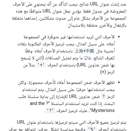
عند إنشاء عنوان URL صالح، يجب التأكّد من أنّه يحتوي على الأحرف
المعروضة في جدول فقط. يؤدي جعل عنوان URL متوافقًا مع هذه
المجموعة من الأحرف بشكل عام إلى حدوث مشكلتَين، إحداهما متعلقة
بالإغفال والأخرى متعلقة بالاستبدال:
الأحرف التي تريد استخدامها غير متوفّرة في المجموعة
أعلاه. على سبيل المثال، يجب ترميز الأحرف المكتوبة بلغات
أجنبية مثل
上海+中國
باستخدام الأحرف أعلاه. وفقًا
للعرف الشائع، غالبًا ما يتم تمثيل المسافات (التي لا يُسمح
بها ضمن عناوين URL) باستخدام الحرف
'+'
بدلاً من
الرمز (+).
تظهر الأحرف ضمن المجموعة أعلاه كأحرف محجوزة، ولكن
يجب استخدامها حرفيًا. على سبيل المثال، يتم استخدام
الرمز
?
ضمن عناوين URL للإشارة إلى بداية سلسلة طلب
البحث. إذا كنت تريد استخدام السلسلة "? and the
Mysterions"، عليك ترميز الحرف
'?'
.
يتم ترميز جميع الأحرف التي سيتم ترميزها باستخدام عنوان URL
باستخدام الحرف
'%'
وقيمة سداسية تشكل حرفين تتوافق مع حرف