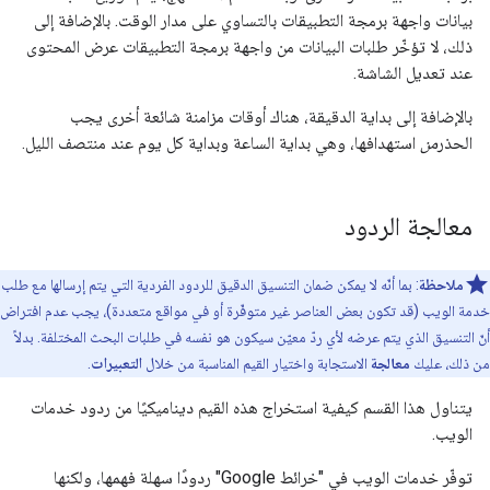
بيانات واجهة برمجة التطبيقات بالتساوي على مدار الوقت. بالإضافة إلى
ذلك، لا تؤخّر طلبات البيانات من واجهة برمجة التطبيقات عرض المحتوى
عند تعديل الشاشة.
بالإضافة إلى بداية الدقيقة، هناك أوقات مزامنة شائعة أخرى يجب
الحذر
من
استهدافها، وهي بداية الساعة وبداية كل يوم عند منتصف الليل.
معالجة الردود
ملاحظة
: بما أنّه لا يمكن ضمان التنسيق الدقيق للردود الفردية التي يتم إرسالها مع طلب
خدمة الويب (قد تكون بعض العناصر غير متوفّرة أو في مواقع متعددة)، يجب عدم افتراض
أنّ التنسيق الذي يتم عرضه لأي ردّ معيّن سيكون هو نفسه في طلبات البحث المختلفة. بدلاً
من ذلك، عليك
معالجة
الاستجابة واختيار القيم المناسبة من خلال
التعبيرات
.
يتناول هذا القسم كيفية استخراج هذه القيم ديناميكيًا من ردود خدمات
الويب.
توفّر خدمات الويب في "خرائط Google" ردودًا سهلة فهمها، ولكنها