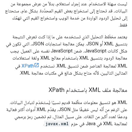
ليست سهلة الاستخدام. عند إجراء استعلام، بدلاً من عرض مجموعة من
البيانات، قد تحتاج إلى استخراج بعض القيم المحدّدة. بشكل عام، ستحتاج
إلى تحليل الردود الواردة من خدمة الويب واستخراج القيم التي تهمّك
فقط.
يعتمد مخطّط التحليل الذي تستخدمه على ما إذا كنت تعرض النتيجة
بتنسيق XML أو JSON. يمكن معالجة استجابات JSON، التي تكون في
شكل كائنات JavaScript، ضمن JavaScript نفسه على العميل. يجب
معالجة الردود بتنسيق XML باستخدام معالج XML ولغة استعلامات
XML لمعالجة العناصر ضمن تنسيق XML. نستخدم
XPath
في
المثالين التاليين، لأنّه متاح بشكل شائع في مكتبات معالجة XML.
معالجة ملف XML باستخدام XPath
XML هو تنسيق معلومات منظَّمة قديم نسبيًا يُستخدَم لتبادل البيانات.
على الرغم من أنّه ليس خفيفًا مثل JSON، يقدّم XML أدوات أكثر فعالية
ودعمًا لعدد أكبر من اللغات. على سبيل المثال، تم تضمين رمز برمجي
لمعالجة XML في Java في حزم
javax.xml
.