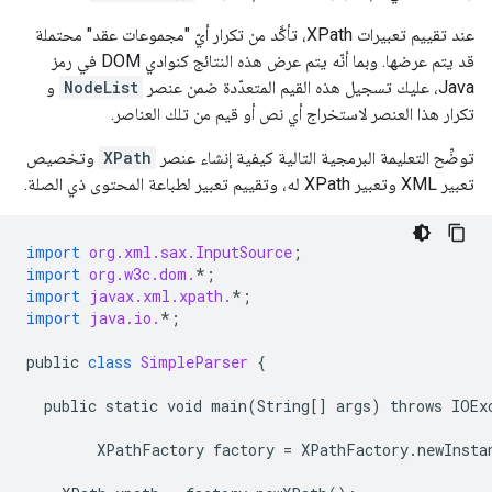
عند تقييم تعبيرات XPath، تأكَّد من تكرار أيّ "مجموعات عقد" محتملة
قد يتم عرضها. وبما أنّه يتم عرض هذه النتائج كنوادي DOM في رمز
Java، عليك تسجيل هذه القيم المتعدّدة ضمن عنصر
NodeList
و
تكرار هذا العنصر لاستخراج أي نص أو قيم من تلك العناصر.
توضِّح التعليمة البرمجية التالية كيفية إنشاء عنصر
XPath
وتخصيص
تعبير XML وتعبير XPath له، وتقييم تعبير لطباعة المحتوى ذي الصلة.
import
org.xml.sax.InputSource
;
import
org.w3c.dom.
*
;
import
javax.xml.xpath.
*
;
import
java.io.
*
;
public
class
SimpleParser
{
public
static
void
main
(
String
[]
args
)
throws
IOEx
XPathFactory
factory
=
XPathFactory
.
newInsta