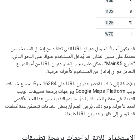
%3E
>
%23
#
%25
%
%7C
|
قد يكون أحيانًا تحويل عنوان URL الذي تتلقّاه من إدخال المستخدمين
معقدًا. على سبيل المثال، قد يُدخل المستخدم عنوانًا على النحو التالي:
"شارع 5&Main". بشكل عام، يجب إنشاء عنوان URL من أجزائه، مع
التعامل مع أي إدخال من المستخدِم كأحرف حرفية.
بالإضافة إلى ذلك، تقتصر عناوين URL على 16384 حرفًا لجميع خدمات
ويب Google Maps Platform وواجهات برمجة تطبيقات الويب
الثابتة. في معظم الخدمات، نادرًا ما يتم الاقتراب من هذا الحدّ الأقصى
لعدد الأحرف. ومع ذلك، يُرجى العِلم أنّ بعض الخدمات تتضمّن عدة مَعلمات
قد تؤدي إلى ظهور عناوين URL طويلة.
الاستخدام اللائق لواجهات برمجة تطبيقات