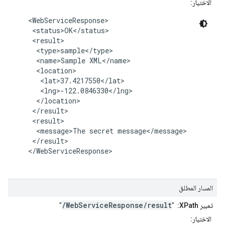
الاختيار:
    <WebServiceResponse>

     <status>OK</status>

     <result>

      <type>sample</type>

      <name>Sample XML</name>

      <location>

       <lat>37.4217550</lat>

       <lng>-122.0846330</lng>

      </location>

     </result>

     <result>

      <message>The secret message</message>

     </result>

    </WebServiceResponse>

المسار المطلق
/WebServiceResponse/result
تعبير XPath:
"
"
الاختيار: