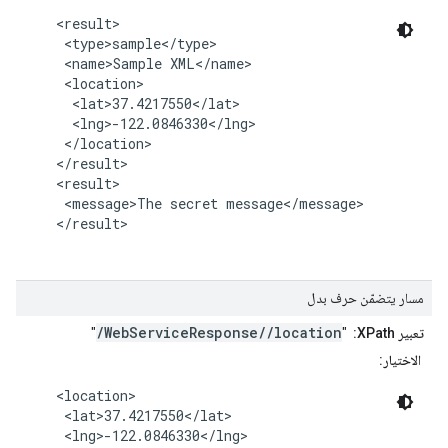
    <result>

     <type>sample</type>

     <name>Sample XML</name>

     <location>

      <lat>37.4217550</lat>

      <lng>-122.0846330</lng>

     </location>

    </result>

    <result>

     <message>The secret message</message>

    </result>

مسار يتضمّن حرف بدل
/WebServiceResponse//location
تعبير XPath:
"
"
الاختيار:
    <location>

     <lat>37.4217550</lat>

     <lng>-122.0846330</lng>
