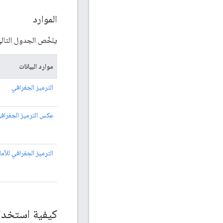
الموارد
يلخّص الجدول التالي الموارد المتاحة من خلال 
موارد البيانات
الترميز الجغرافي
عكس الترميز الجغراف
الترميز الجغرافي للأم
كيفية استخدام oding API