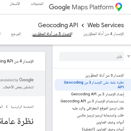
المنتجات
الأسعار
Maps Platform
Geocoding API
Web Services
الإصدار 4 من أدلة المطوّرين
الإصدار 3 من أدلة المطوّرين
المرجع
ا
الإصدار 4 من Geocoding API متاح للجميع. لنقل البيانات إلى الإصدار 4، اطّلِع على
الإصدار 3 من أدلة المطوّرين
نظرة عامة على الإصدار 3 من Geocoding
تتضمّن بعض الأخطاء.
API
إعداد الإصدار 3 من Geocoding API
بدء استخدام الإصدار 3 من Geocoding API
الصفحة الرئيسية
ال
طلب ترميز الموقع الجغرافي والرد عليه
طلب واستجابة ترميز ترميز عكسي
نظرة عامة 
أدوات وصف العناوين
أدوات وصف العناوين (التغطية)