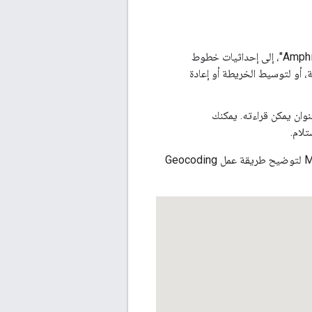
: يحوّل العناوين، مثل "1600 Amphitheatre Parkway, Mountain View, CA"، إلى إحداثيات خطوط
 أو لتوسيط الخريطة أو إعادة
وان يمكن قراءته. يمكنك
لام.
يستخدم العرض التوضيحي التالي خدمة ترميز المواقع الجغرافية من خلال Maps JavaScript API لتوضيح طريقة عمل Geocoding