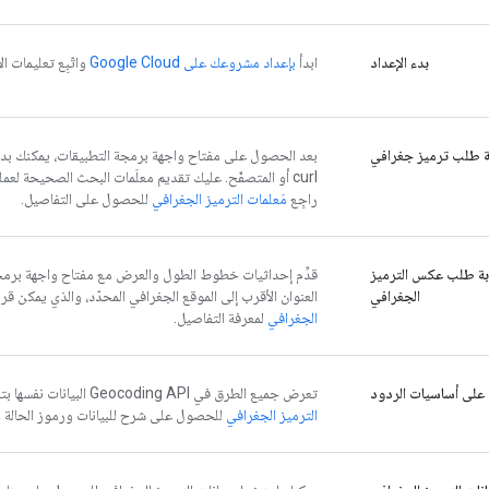
بدء الإعداد
ابدأ
بإعداد مشروعك على Google Cloud
واتّبِع تعليمات ا
 طلب ترميز جغرافي
curl أو المتصفّح. عليك تقديم معلَمات البحث الصحيحة لعم
راجِع
مَعلمات الترميز الجغرافي
للحصول على التفاصيل.
ة طلب عكس الترميز
قدِّم إحداثيات خطوط الطول والعرض مع مفتاح واجهة برمج
الجغرافي
العنوان الأقرب إلى الموقع الجغرافي المحدّد، والذي يمكن قرا
الجغرافي
لمعرفة التفاصيل.
 على أساسيات الردود
تعرض جميع الطرق في Geocoding API البيانات نفسها بتنسيق JSON أو XML. راجِع
الترميز الجغرافي
للحصول على شرح للبيانات ورموز الحالة و