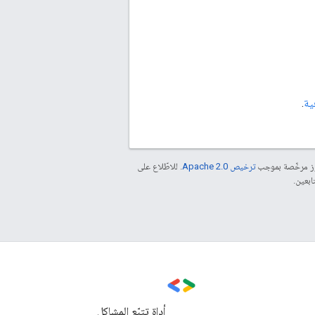
ية
.
موز مرخّصة بموجب
ترخيص Apache 2.0‏
. للاطّلاع على
أداة تتبّع المشاكل