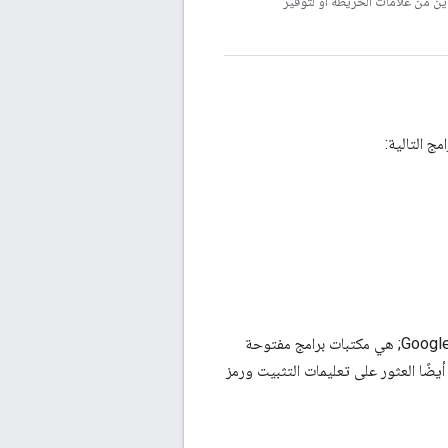
ين من علامات الخريطة أو لتوفير
ج التالية:
إنّ Java Client وPython Client وGo Client وNode.js Client لخدمات &quot;خرائط Google&quot; هي مكتبات برامج مفتوحة
GitHu، حيث يمكنك أيضًا العثور على تعليمات التثبيت ورمز