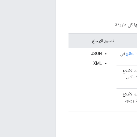
تنسيق الإرجاع
النتائج
في
JSON
XML
 الاطّلاع
ت عكس
 الاطّلاع
 وردود