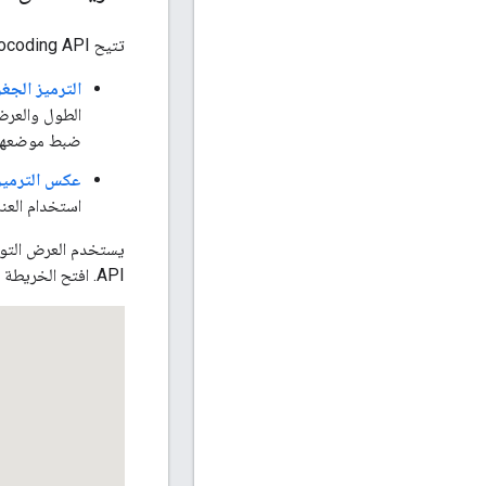
تتيح Geocoding API إجراء الترميز الجغرافي وعكس الترميز الجغرافي:
الترميز الجغ
الطول والعرض
ضبط موضعها 
عكس الترميز
استخدام العنا
API. افتح الخريطة في علامة تبويب منفصلة للاطّلاع على المزيد من الخيارات والتفاصيل.