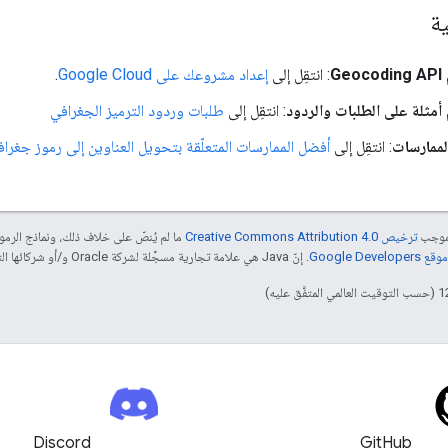
ية
G
: انتقِل إلى
إعداد مشروعك على Google Cloud
.
أمثلة على الطلبات والردود
: انتقِل إلى
طلبات وردود الترميز الجغرافي
لممارسات
: انتقِل إلى
أفضل الممارسات المتعلّقة بتحويل العناوين إلى رموز جغراف
بموجب
ترخيص Creative Commons Attribution 4.0‏
ما لم يُنصّ على خلاف ذلك، ونماذج الر
Google Dev‏
. إنّ Java هي علامة تجارية مسجَّلة لشركة Oracle و/أو شركائها التابعين.
Discord
GitHub