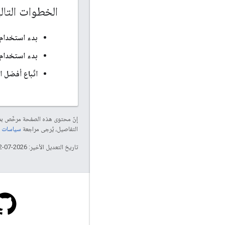
الخطوات التال
بدء استخدام eocoding API
بدء استخدام 
اتّباع أفضل ا
إنّ محتوى هذه الصفحة مرخّص 
التفاصيل، يُرجى مراجعة
سياسات موقع elopers
تاريخ التعديل الأخير: 2026-07-12 (حسب التوقيت العالمي المتفَّق عليه)
Stack Overflow