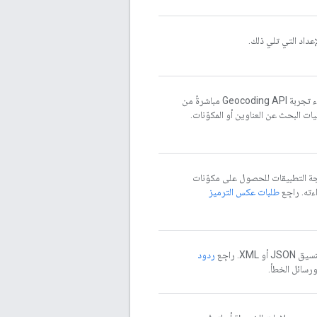
لإعداد التي تلي ذلك.
بعد الحصول على مفتاح واجهة برمجة التطبيقات، يمكنك بدء تجربة Geocoding API مباشرةً من
ليات البحث عن العناوين أو المكوّنات.
ة التطبيقات للحصول على مكوّنات
ءته. راجِع
طلبات عكس الترميز
ردود
رسائل الخطأ.