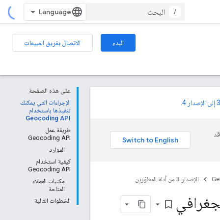
/
البدء
الاتصال بفريق المبيعات
على هذه الصفحة
.
الإجراءات التي يمكنك
تنفيذها باستخدام
Geocoding API
طريقة عمل
وقد
Geocoding API
الموارد
كيفية استخدام
Geocoding API
Ge
الإصدار 3 من أدلة المطوّرين
مكتبات العملاء
المتاحة
لجغرافي
الخطوات التالية
bookmark_border