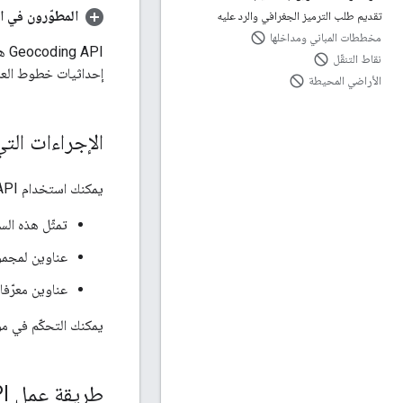
المطوّرون في ال
تقديم طلب الترميز الجغرافي والرد عليه
مخططات المباني ومداخلها
‫I
نقاط التنقّل
إحداثيات خطوط العر
الأراضي المحيطة
الإجراءات التي يم
يمكنك استخدام Geocoding API للحصول على بيانات الترميز الجغرافي لعنوان واحد أو أكثر أو لأماكن، بما في ذلك ما يلي:
تمثّل هذه الس
عناوين لمجم
عناوين معرّفا
يمكنك التحكّم في مو
طريقة عمل Geocoding API