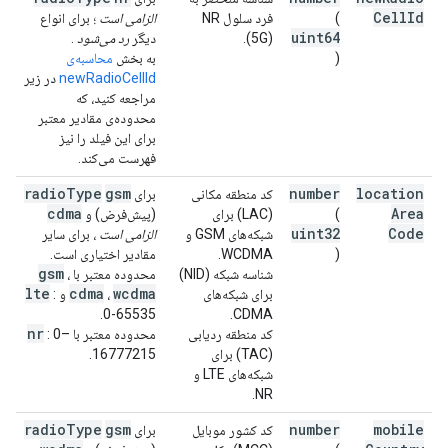
Cell
Id
(
فرد سلول NR
الزامی است
؛ برای انواع
uint64
(5G).
دیگر
رد می‌شود
.
)
به بخش
محاسبه‌ی
newRadioCellId
در زیر
مراجعه کنید، که
محدوده‌ی مقادیر معتبر
برای این فیلد را نیز
فهرست می‌کند.
radio
Type
gsm
number
location
کد منطقه مکانی
برای
cdma
Area
(
(LAC) برای
(پیش‌فرض) و
uint32
Code
شبکه‌های GSM و
الزامی است
، برای سایر
)
WCDMA.
مقادیر اختیاری است.
gsm
شناسه شبکه (NID)
محدوده معتبر با
،
lte
cdma
wcdma
برای شبکه‌های
،
و
:
0-65535.
CDMA.
nr
کد منطقه ردیابی
محدوده معتبر با
: 0–
(TAC) برای
16777215.
شبکه‌های LTE و
NR.
radio
Type
gsm
number
mobile
کد کشور موبایل
برای