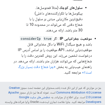
سلول‌های کوچک
(مثلاً فمتوسل‌ها،
پیکوسل‌ها یا تکرارکننده‌های داخلی)
دقیق‌ترین مکان‌یابی مبتنی بر سلول را با
شعاع دقتی که می‌تواند در محدوده 10 تا
30 متر باشد، ارائه می‌دهند.
موقعیت جغرافیایی IP
: اگر
true
considerIp
باشد و هیچ سیگنال WiFi یا دکل مخابراتی قابل
موقعیت‌یابی نباشد، API موقعیت را بر اساس آدرس IP
درخواست تخمین می‌زند. این روش کمترین دقت را با
شعاع‌هایی که می‌توانند هزاران متر باشند، ارائه می‌دهد. در
راهنمای عیب‌یابی به بخش
«چرا شعاع دقت بسیار بزرگ
است؟»
مراجعه کنید.
جز در مواردی که غیر از این ذکر شده باشد،‌محتوای این صفحه تحت مجوز
Creative
Commons Attribution 4.0 License
است. نمونه کدها نیز دارای مجوز
Apache
2.0 License
است. برای اطلاع از جزئیات، به
خطمشی‌های سایت Google
Developers‏
مراجعه کنید. جاوا علامت تجاری ثبت‌شده Oracle و/یا شرکت‌های وابسته