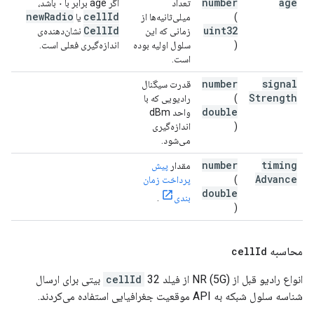
number
age
تعداد
اگر age برابر با ۰ باشد،
new
Radio
cell
Id
(
میلی‌ثانیه‌ها از
یا
Cell
Id
uint32
زمانی که این
نشان‌دهنده‌ی
)
سلول اولیه بوده
اندازه‌گیری فعلی است.
است.
number
signal
قدرت سیگنال
Strength
(
رادیویی که با
double
واحد dBm
)
اندازه‌گیری
می‌شود.
number
timing
مقدار
پیش
Advance
(
پرداخت زمان
double
بندی
.
)
محاسبه
Id
cell
انواع رادیو قبل از NR (5G) از فیلد
cellId
32 بیتی برای ارسال
شناسه سلول شبکه به API موقعیت جغرافیایی استفاده می‌کردند.