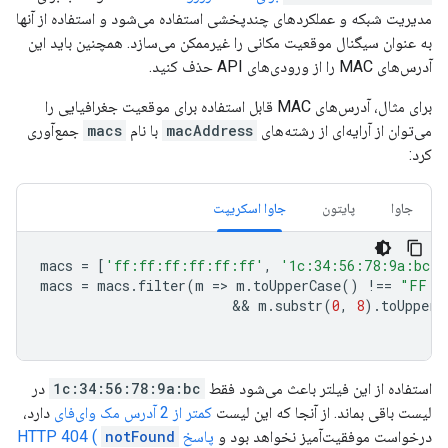
مدیریت شبکه و عملکردهای چندپخشی استفاده می‌شود و استفاده از آنها
به عنوان سیگنال موقعیت مکانی را غیرممکن می‌سازد. همچنین باید این
آدرس‌های MAC را از ورودی‌های API حذف کنید.
برای مثال، آدرس‌های MAC قابل استفاده برای موقعیت جغرافیایی را
می‌توان از آرایه‌ای از رشته‌های
macAddress
با نام
macs
جمع‌آوری
کرد:
جاوا
پایتون
جاوا اسکریپت
macs
=
[
'ff:ff:ff:ff:ff:ff'
,
'1c:34:56:78:9a:bc'
,
macs
=
macs
.
filter
(
m
=
>
m
.
toUpperCase
()
!==
"FF:F
                        && 
m
.
substr
(
0
,
8
).
toUpperC
استفاده از این فیلتر باعث می‌شود فقط
1c:34:56:78:9a:bc
در
لیست باقی بماند. از آنجا که این لیست
کمتر از 2 آدرس مک وای‌فای
دارد،
درخواست موفقیت‌آمیز نخواهد بود و
پاسخ HTTP 404 (
notFound