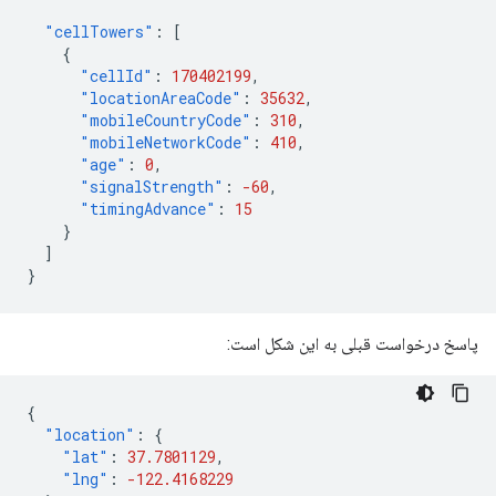
"cellTowers"
:
[
{
"cellId"
:
170402199
,
"locationAreaCode"
:
35632
,
"mobileCountryCode"
:
310
,
"mobileNetworkCode"
:
410
,
"age"
:
0
,
"signalStrength"
:
-60
,
"timingAdvance"
:
15
}
]
}
پاسخ درخواست قبلی به این شکل است:
{
"location"
:
{
"lat"
:
37.7801129
,
"lng"
:
-122.4168229