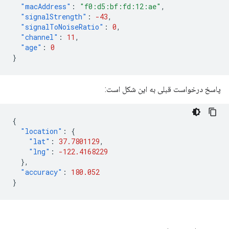
"macAddress"
:
"f0:d5:bf:fd:12:ae"
,
"signalStrength"
:
-43
,
"signalToNoiseRatio"
:
0
,
"channel"
:
11
,
"age"
:
0
}
پاسخ درخواست قبلی به این شکل است:
{
"location"
:
{
"lat"
:
37.7801129
,
"lng"
:
-122.4168229
},
"accuracy"
:
180.052
}