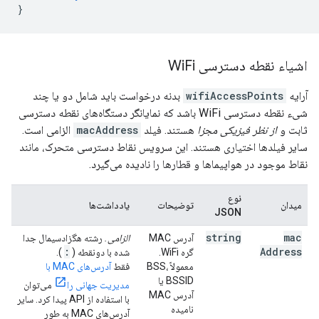
}
اشیاء نقطه دسترسی Wi
Fi
آرایه
wifiAccessPoints
بدنه درخواست باید شامل دو یا چند
شیء نقطه دسترسی WiFi باشد که نمایانگر دستگاه‌های نقطه دسترسی
ثابت و
از نظر فیزیکی مجزا
هستند. فیلد
macAddress
الزامی است.
سایر فیلدها اختیاری هستند. این سرویس نقاط دسترسی متحرک، مانند
نقاط موجود در هواپیماها و قطارها را نادیده می‌گیرد.
نوع
میدان
توضیحات
یادداشت‌ها
JSON
string
mac
آدرس MAC
الزامی.
رشته هگزادسیمال جدا
:
Address
گره WiFi.
شده با دونقطه (
).
معمولاً BSS،
فقط
آدرس‌های MAC با
BSSID یا
مدیریت جهانی را
می‌توان
آدرس MAC
با استفاده از API پیدا کرد. سایر
نامیده
آدرس‌های MAC به طور