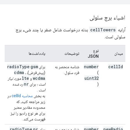
اشیاء برج سلولی
آرایه
cellTowers
بدنه درخواست شامل صفر یا چند شیء برج
سلولی است.
نوع
میدان
توضیحات
یادداشت‌ها
JSON
radio
Type
gsm
number
cell
Id
شناسه منحصر به
برای
cdma
(
فرد سلول.
(پیش‌فرض)،
،
lte
wcdma
uint32
و
مورد نیاز
nr
)
است
؛ برای
رد شده
است
.
به بخش
محاسبه cellId
در
زیر مراجعه کنید، که
محدوده مقادیر معتبر
برای هر نوع رادیو را نیز
فهرست می‌کند.
radio
Type
nr
number
new
Radio
شناسه منحصر به
برای