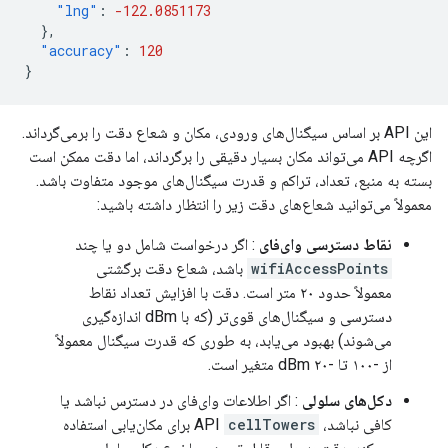
"lng"
:
-122.0851173
},
"accuracy"
:
120
}
این API بر اساس سیگنال‌های ورودی، مکان و شعاع دقت را برمی‌گرداند.
اگرچه API می‌تواند مکان بسیار دقیقی را برگرداند، اما دقت ممکن است
بسته به منبع، تعداد، تراکم و قدرت سیگنال‌های موجود متفاوت باشد.
معمولاً می‌توانید شعاع‌های دقت زیر را انتظار داشته باشید:
نقاط دسترسی وای‌فای
: اگر درخواست شامل دو یا چند
wifiAccessPoints
باشد، شعاع دقت برگشتی
معمولاً حدود ۲۰ متر است. دقت با افزایش تعداد نقاط
دسترسی و سیگنال‌های قوی‌تر (که با dBm اندازه‌گیری
می‌شوند) بهبود می‌یابد، به طوری که قدرت سیگنال معمولاً
از -۱۰۰ تا -۲۰ dBm متغیر است.
دکل‌های سلولی
: اگر اطلاعات وای‌فای در دسترس نباشد یا
کافی نباشد، API
cellTowers
برای مکان‌یابی استفاده