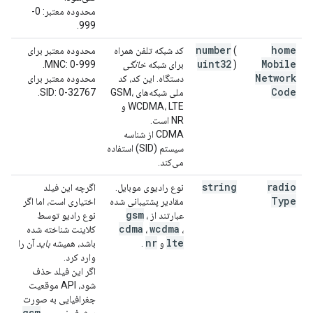
محدوده معتبر: 0-
999.
number
home
(
کد شبکه تلفن همراه
محدوده معتبر برای
uint32
Mobile
)
برای شبکه
خانگی
MNC: 0-999.
Network
دستگاه. این کد، کد
محدوده معتبر برای
Code
ملی شبکه‌های GSM،
SID: 0-32767.
WCDMA، LTE و
NR است.
CDMA از شناسه
سیستم (SID) استفاده
می‌کند.
string
radio
نوع رادیوی موبایل.
اگرچه این فیلد
Type
مقادیر پشتیبانی شده
اختیاری است، اما اگر
gsm
عبارتند از
،
نوع رادیو توسط
cdma
wcdma
،
،
کلاینت شناخته شده
nr
lte
و
.
باشد، همیشه
باید
آن را
وارد کرد.
اگر این فیلد حذف
شود، API موقعیت
جغرافیایی به صورت
gsm