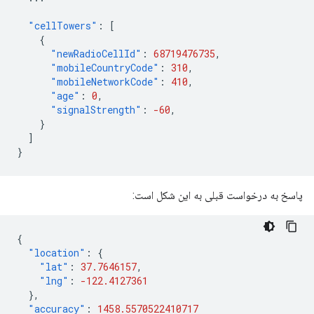
"cellTowers"
:
[
{
"newRadioCellId"
:
68719476735
,
"mobileCountryCode"
:
310
,
"mobileNetworkCode"
:
410
,
"age"
:
0
,
"signalStrength"
:
-60
,
}
]
}
پاسخ به درخواست قبلی به این شکل است:
{
"location"
:
{
"lat"
:
37.7646157
,
"lng"
:
-122.4127361
},
"accuracy"
:
1458.5570522410717