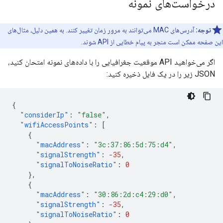
درخواست‌های نمونه
توجه:
آدرس‌های MAC می‌توانند به مرور زمان تغییر کنند. به همین دلیل، مثال‌های
این صفحه ممکن است منجر به پیام خطایی از API شوند.
اگر می‌خواهید API موقعیت جغرافیایی را با داده‌های نمونه امتحان کنید،
JSON زیر را در یک فایل ذخیره کنید:
{
"considerIp"
:
"false"
,
"wifiAccessPoints"
:
[
{
"macAddress"
:
"3c:37:86:5d:75:d4"
,
"signalStrength"
:
-35
,
"signalToNoiseRatio"
:
0
},
{
"macAddress"
:
"30:86:2d:c4:29:d0"
,
"signalStrength"
:
-35
,
"signalToNoiseRatio"
:
0