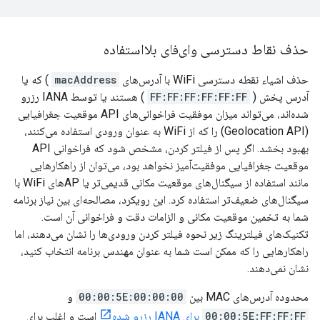
حذف نقاط دسترسی وای‌فای بلااستفاده
حذف اشیاء نقطه دسترسی WiFi با آدرس‌های
macAddress
) که یا
آدرس پخش (
FF:FF:FF:FF:FF:FF
) هستند یا توسط IANA رزرو
شده‌اند، می‌تواند میزان موفقیت فراخوانی‌های API موقعیت جغرافیایی
(Geolocation API) را که از WiFi به عنوان ورودی استفاده می‌کنند،
بهبود بخشد. اگر پس از فیلتر کردن، مشخص شود که فراخوانی API
موقعیت جغرافیایی موفقیت‌آمیز نخواهد بود، می‌توان از راهکارهایی
مانند استفاده از سیگنال‌های موقعیت مکانی قدیمی‌تر یا APهای WiFi با
سیگنال‌های ضعیف‌تر استفاده کرد. این رویکرد، مصالحه‌ای بین نیاز برنامه
شما به تخمین موقعیت مکانی و الزامات دقت و فراخوانی آن است.
تکنیک‌های فیلترینگ زیر نحوه فیلتر کردن ورودی‌ها را نشان می‌دهند، اما
راهکارهایی را که ممکن است شما به عنوان مهندس برنامه انتخاب کنید،
نشان نمی‌دهند.
محدوده آدرس‌های MAC بین
00:00:5E:00:00:00
و
00:00:5E:FF:FF:FF
برای IANA رزرو شده
است و اغلب برای