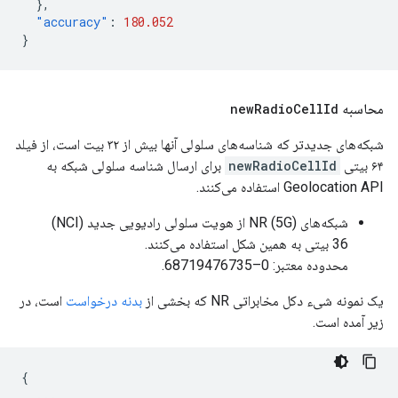
},
"accuracy"
:
180.052
}
محاسبه
Id
Cell
Radio
new
شبکه‌های جدیدتر که شناسه‌های سلولی آنها بیش از ۳۲ بیت است، از فیلد
۶۴ بیتی
newRadioCellId
برای ارسال شناسه سلولی شبکه به
Geolocation API استفاده می‌کنند.
شبکه‌های NR (5G) از هویت سلولی رادیویی جدید (NCI)
36 بیتی به همین شکل استفاده می‌کنند.
محدوده معتبر: 0–68719476735.
یک نمونه شیء دکل مخابراتی NR که بخشی از
بدنه درخواست
است، در
زیر آمده است.
{
...