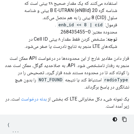
استفاده می‌کنند که یک مقدار صحیح ۲۸ بیتی است که
شناسه گره B E-UTRAN (eNBId) 20 بیتی و شناسه
سلول (CID) 8 بیتی را به هم متصل می‌کند.
فرمول:
enb_id << 8 | cid
.
محدوده معتبر: 0–268435455.
توجه:
مشخص کردن فقط مقدار ۸ بیتی Cell ID در
شبکه‌های LTE منجر به نتایج نادرست یا صفر می‌شود.
قرار دادن مقادیر خارج از این محدوده‌ها در درخواست API ممکن است
منجر به رفتار نامشخصی شود. API، به صلاحدید گوگل، ممکن است عدد
را کوتاه کند تا در محدوده مستند شده قرار گیرد، تصحیحی را در
radioType
استنباط کند یا نتیجه
NOT_FOUND
را بدون هیچ
نشانگری در پاسخ برگرداند.
یک نمونه شیء دکل مخابراتی LTE که بخشی از
بدنه درخواست
است، در
زیر آمده است.
{
...