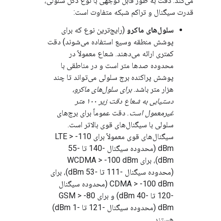
می‌کند. دقت به طور قابل توجهی با نوع دکل سلولی،
قدرت سیگنال و تراکم شبکه متفاوت است:
سلول‌های ماکرو
(رایج‌ترین نوع که برای
پوشش منطقه وسیع استفاده می‌شوند) دقت
کمتری ارائه می‌دهند. شعاع معمولاً در
محدوده صدها متر است و در مناطقی با
پوشش پراکنده برج سلولی می‌تواند تا چند
هزار متر باشد.
برای سلول‌های ماکرو،
دستیابی به شعاع دقت زیر ۱۰۰ متر
غیرمعمول است.
دقت عموماً برای برج‌های
سلولی با سیگنال‌های قوی بالاتر است.
سیگنال‌های قوی معمولاً برای LTE > -110
dBm (محدوده سیگنال -140 تا -55
dBm)، برای WCDMA > -100 dBm
(محدوده سیگنال -111 تا -53 dBm)، برای
CDMA > -100 dBm (محدوده سیگنال
-120 تا -40 dBm) و برای GSM > -80
dBm (محدوده سیگنال -121 تا -1 dBm)
هستند.