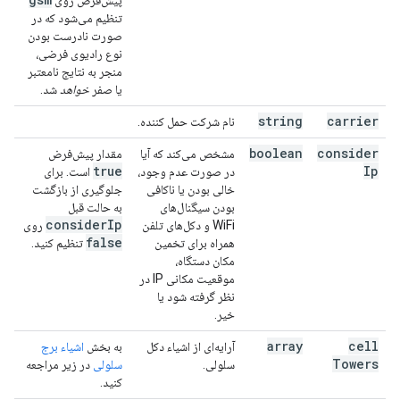
پیش‌فرض روی
تنظیم می‌شود که در
صورت نادرست بودن
نوع رادیوی فرضی،
منجر به نتایج نامعتبر
یا صفر
خواهد
شد.
string
carrier
نام شرکت حمل کننده.
boolean
consider
مشخص می‌کند که آیا
مقدار پیش‌فرض
true
Ip
در صورت عدم وجود،
است. برای
خالی بودن یا ناکافی
جلوگیری از بازگشت
بودن سیگنال‌های
به حالت قبل
consider
Ip
WiFi و دکل‌های تلفن
روی
false
همراه برای تخمین
تنظیم کنید.
مکان دستگاه،
موقعیت مکانی IP در
نظر گرفته شود یا
خیر.
array
cell
آرایه‌ای از اشیاء دکل
به بخش
اشیاء برج
Towers
سلولی.
سلولی
در زیر مراجعه
کنید.