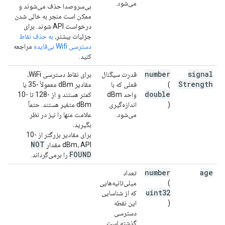
می‌شود.
بی‌سروصدا حذف می‌شوند و
ممکن است منجر به خالی شدن
درخواست API شوند. برای
جزئیات بیشتر،
به حذف نقاط
دسترسی Wifi بی‌فایده
مراجعه
کنید.
number
signal
قدرت سیگنال
برای نقاط دسترسی WiFi،
Strength
(
فعلی که با
مقادیر dBm معمولاً -35 یا
double
واحد dBm
کمتر هستند و از -128 تا -10
)
اندازه‌گیری
dBm متغیر هستند. حتماً
می‌شود.
علامت منها را نیز در نظر
بگیرید.
برای مقادیر بزرگتر از -10
NOT
dBm، API مقدار
FOUND
را برمی‌گرداند.
number
age
تعداد
(
میلی‌ثانیه‌هایی
uint32
که از شناسایی
)
این نقطه
دسترسی
گذشته است.