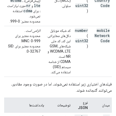
wcdma
Country
(
(MCC) دکل
(پیش‌فرض)،
،
nr
lte
uint32
Code
سلولی.
و
مورد نیاز است
cdma
)
؛ برای
استفاده
نمی‌شود.
محدوده معتبر: 0-999.
number
mobile
کد شبکه موبایل
الزامی است.
Network
(
دکل‌های مخابراتی.
محدوده معتبر برای
uint32
Code
این کد، کد ملی
MNC: 0-999.
)
شبکه‌های GSM،
محدوده معتبر برای SID:
WCDMA، LTE و
0-32767.
NR است.
CDMA از شناسه
سیستم (SID)
استفاده می‌کند.
فیلدهای اختیاری زیر استفاده نمی‌شوند، اما در صورت وجود مقادیر،
می‌توانند گنجانده شوند.
نوع
میدان
توضیحات
یادداشت‌ها
JSON