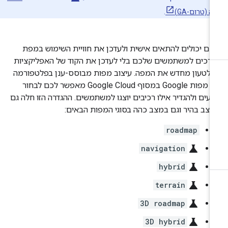
(טרום-GA)
.
ם יכולים להתאים אישית ולעדכן את חוויית השימוש במפת
רכים למשתמשים שלכם בלי לעדכן את הקוד של האפליקציות
 לטעון מחדש את המפה. עיצוב מפות מבוסס-ענן בפלטפורמה
של מפות Google במסוף Google Cloud מאפשר לכם לבחור
עים ולהגדיר אילו רכיבים יוצגו למשתמשים. ההגדרה הזו חלה גם
צב בהיר וגם במצב כהה בסוגי המפות הבאים:
roadmap
science
navigation
science
hybrid
science
terrain
science
3D roadmap
science
3D hybrid