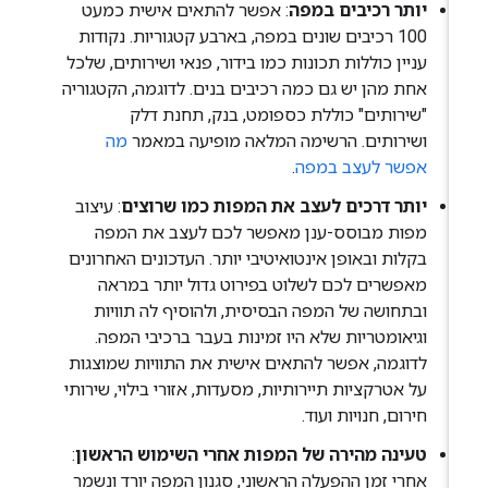
יותר רכיבים במפה
: אפשר להתאים אישית כמעט
100 רכיבים שונים במפה, בארבע קטגוריות. נקודות
עניין כוללות תכונות כמו בידור, פנאי ושירותים, שלכל
אחת מהן יש גם כמה רכיבים בנים. לדוגמה, הקטגוריה
"שירותים" כוללת כספומט, בנק, תחנת דלק
ושירותים. הרשימה המלאה מופיעה במאמר
מה
אפשר לעצב במפה
.
יותר דרכים לעצב את המפות כמו שרוצים
: עיצוב
מפות מבוסס-ענן מאפשר לכם לעצב את המפה
בקלות ובאופן אינטואיטיבי יותר. העדכונים האחרונים
מאפשרים לכם לשלוט בפירוט גדול יותר במראה
ובתחושה של המפה הבסיסית, ולהוסיף לה תוויות
וגיאומטריות שלא היו זמינות בעבר ברכיבי המפה.
לדוגמה, אפשר להתאים אישית את התוויות שמוצגות
על אטרקציות תיירותיות, מסעדות, אזורי בילוי, שירותי
חירום, חנויות ועוד.
טעינה מהירה של המפות אחרי השימוש הראשון
:
אחרי זמן ההפעלה הראשוני, סגנון המפה יורד ונשמר