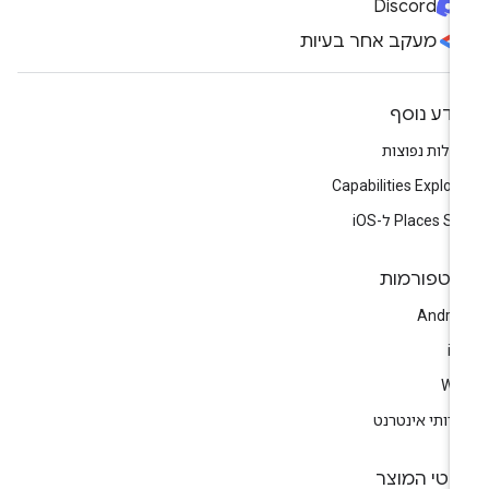
Discord
מעקב אחר בעיות
ידע נוסף
לות נפוצות
Capabilities Explor
Places S ל-iOS
לטפורמות
Andro
i
We
רותי אינטרנט
רטי המוצר