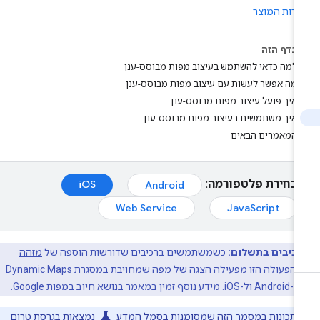
רות המוצר
בדף הזה
למה כדאי להשתמש בעיצוב מפות מבוסס-ענן
מה אפשר לעשות עם עיצוב מפות מבוסס-ענן
איך פועל עיצוב מפות מבוסס-ענן
איך משתמשים בעיצוב מפות מבוסס-ענן
המאמרים הבאים
בחירת פלטפורמה:
iOS
Android
Web Service
JavaScript
רכיבים בתשלום:
כשמשתמשים ברכיבים שדורשות הוספה של
מזהה
, הפעולה הזו מפעילה הצגה של מפה שמחויבת במסגרת Dynamic Maps
ושא
חיוב במפות Google
.
science
התכונות במסמך הזה שמסומנות בסמל המדע
נמצאות בגרסת
טרום