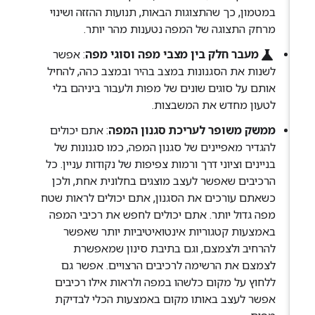
במטמון, כך שהתצוגות הבאות, תנועות ההזזה ושינוי
מרחק התצוגה של המפה נטענות מהר יותר.
science
מעבר חלק בין מצבי מפה וסוגי מפה
: אפשר
לשנות את הסגנונות במצב בהיר ובמצב כהה, להחיל
אותם על סוגים שונים של מפות ולעבור ביניהם בלי
לטעון מחדש את המשבצות.
ממשק משופר לעריכת סגנון המפה
: אתם יכולים
להגדיר מאפיינים של סגנון המפה, כמו סגנונות של
בניינים וציוני דרך ורמות צפיפות של נקודות עניין. כל
הרכיבים שאפשר לעצב מוצגים בחלונית אחת, ולכן
כשאתם עורכים את הסגנון, אתם יכולים לראות שטח
מפה גדול יותר. אתם יכולים לחפש את רכיבי המפה
באמצעות קטגוריות אינטואיטיביות יותר שאפשר
להרחיב ולצמצם, וגם בתיבת סינון שמאפשרת
לצמצם את הרשימה לרכיבים הרצויים. אפשר גם
ללחוץ על מקום כלשהו במפה ולראות אילו רכיבים
אפשר לעצב באותו מקום באמצעות הכלי לבדיקת