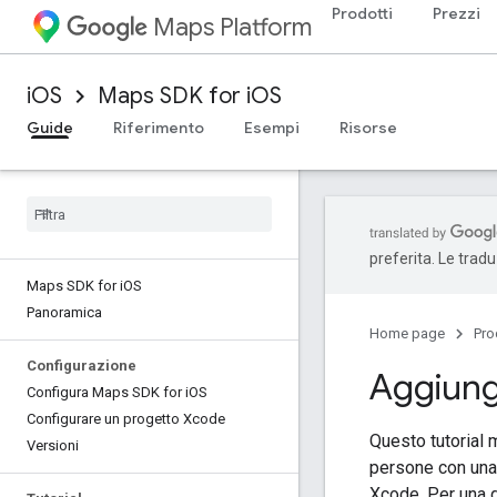
Prodotti
Prezzi
Maps Platform
iOS
Maps SDK for iOS
Guide
Riferimento
Esempi
Risorse
preferita. Le trad
Maps SDK for i
OS
Panoramica
Home page
Pro
Configurazione
Aggiung
Configura Maps SDK for i
OS
Configurare un progetto Xcode
Questo tutorial 
Versioni
persone con una
Xcode. Per una g