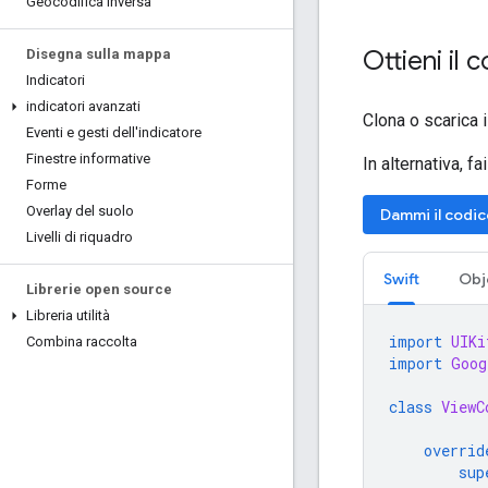
Geocodifica inversa
Ottieni il 
Disegna sulla mappa
Indicatori
indicatori avanzati
Clona o scarica 
Eventi e gesti dell'indicatore
Finestre informative
In alternativa, f
Forme
Overlay del suolo
Dammi il codic
Livelli di riquadro
Swift
Obj
Librerie open source
Libreria utilità
import
UIKi
Combina raccolta
import
Goog
class
ViewC
overrid
sup