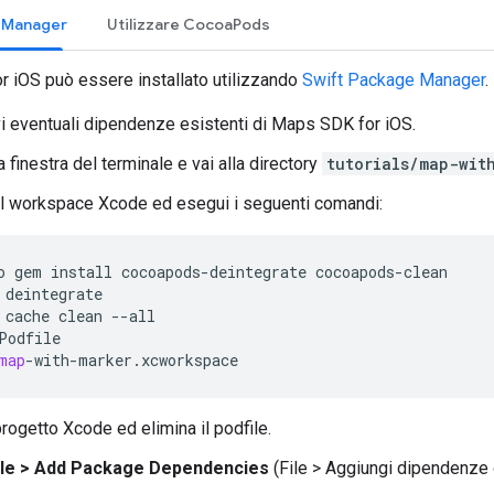
e Manager
Utilizzare CocoaPods
 iOS può essere installato utilizzando
Swift Package Manager
.
 eventuali dipendenze esistenti di Maps SDK for iOS.
a finestra del terminale e vai alla directory
tutorials/map-wit
il workspace Xcode ed esegui i seguenti comandi:
o
gem
install
cocoapods
-
deintegrate
cocoapods
-
clean
deintegrate
cache
clean
--
all
Podfile
map
-
with
-
marker
.
xcworkspace
 progetto Xcode ed elimina il podfile.
ile > Add Package Dependencies
(File > Aggiungi dipendenze d