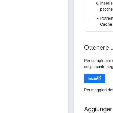
Inseris
pacchet
Potrest
Cache
Ottenere u
Per completare q
sul pulsante seg
Inizia
Per maggiori det
Aggiungere