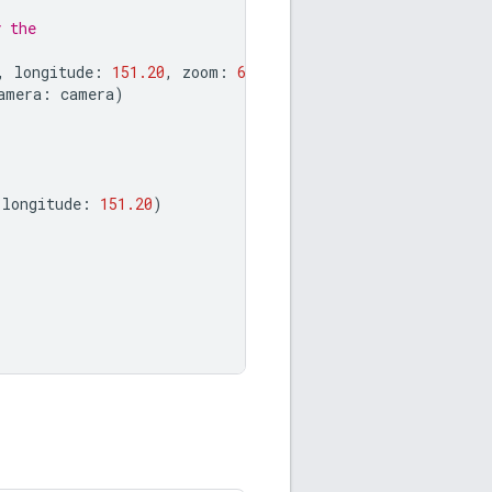
y the
,
longitude
:
151.20
,
zoom
:
6.0
)
amera
:
camera
)
longitude
:
151.20
)