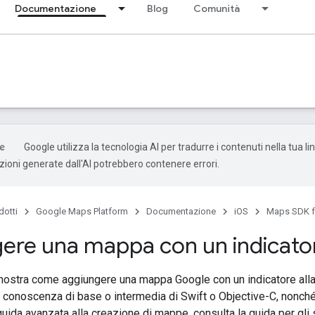
Documentazione
Blog
Comunità
Google utilizza la tecnologia AI per tradurre i contenuti nella tua l
uzioni generate dall'AI potrebbero contenere errori.
dotti
Google Maps Platform
Documentazione
iOS
Maps SDK f
ere una mappa con un indicato
mostra come aggiungere una mappa Google con un indicatore alla 
 conoscenza di base o intermedia di Swift o Objective-C, nonch
uida avanzata alla creazione di mappe, consulta la guida per gli s