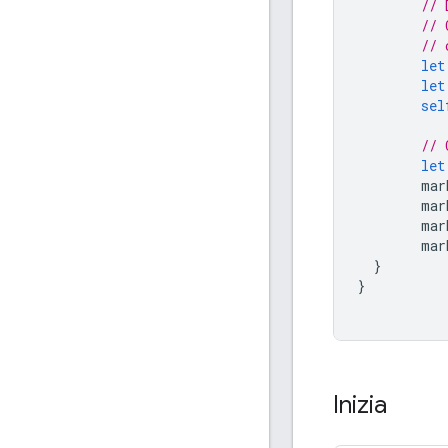
// 
// 
// 
let
let
sel
// 
let
mar
mar
mar
mar
}
}
Inizia