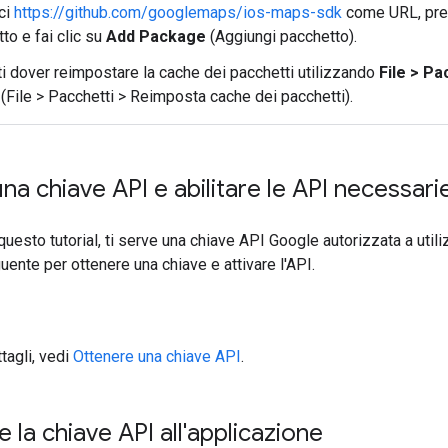
ci
https://github.com/googlemaps/ios-maps-sdk
come URL, pr
to e fai clic su
Add Package
(Aggiungi pacchetto).
i dover reimpostare la cache dei pacchetti utilizzando
File > P
(File > Pacchetti > Reimposta cache dei pacchetti).
na chiave API e abilitare le API necessari
uesto tutorial, ti serve una chiave API Google autorizzata a util
uente per ottenere una chiave e attivare l'API.
tagli, vedi
Ottenere una chiave API
.
 la chiave API all'applicazione