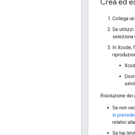
Crea ed es
Collega un
Se utilizzi
seleziona 
In Xcode, 
riproduzion
Xcode
Dovre
simil
Risoluzione dei 
Se non vedi
in preced
relativi al
Se hai limi