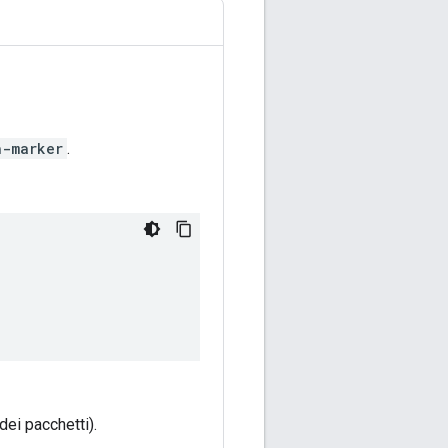
h-marker
.
ei pacchetti).