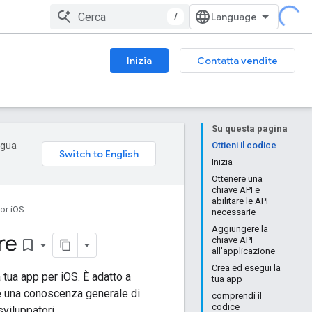
/
Inizia
Contatta vendite
Su questa pagina
ingua
Ottieni il codice
Inizia
Ottenere una
chiave API e
abilitare le API
or iOS
necessarie
Aggiungere la
re
chiave API
bookmark_border
all'applicazione
Crea ed esegui la
tua app per iOS. È adatto a
tua app
é una conoscenza generale di
comprendi il
codice
viluppatori.