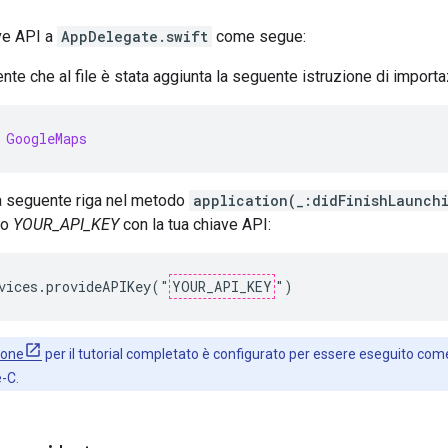
ve API a
AppDelegate.swift
come segue:
nte che al file è stata aggiunta la seguente istruzione di importa
GoogleMaps
a seguente riga nel metodo
application(_:didFinishLaunch
do
YOUR_API_KEY
con la tua chiave API:
vices.provideAPIKey("
YOUR_API_KEY
")
ione
per il tutorial completato è configurato per essere eseguito com
-C.