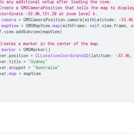
Do any additional setup after loading the view.
Create a GMSCameraPosition that tells the map to displa
coordinate -33.86,151.20 at zoom level 6.
camera
=
GMSCameraPosition
.
camera
(
withLatitude
:
-
33.86
mapView
=
GMSMapView
.
map
(
withFrame
:
self
.
view
.
frame
,
c
f
.
view
.
addSubview
(
mapView
)
Creates a marker in the center of the map.
marker
=
GMSMarker
()
ker
.
position
=
CLLocationCoordinate2D
(
latitude
:
-
33.86
,
ker
.
title
=
"Sydney"
ker
.
snippet
=
"Australia"
ker
.
map
=
mapView