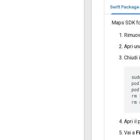
Swift Packag
Maps SDK for
Rimuovi
Apri un
Chiudi 
sud
pod
pod
rm
rm
Apri il
Vai a
F