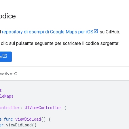
codice
il
repository di esempi di Google Maps per iOS
su GitHub.
ai clic sul pulsante seguente per scaricare il codice sorgente:
e
ective-C
t
leMaps
ontroller
:
UIViewController
{
e
func
viewDidLoad
()
{
er
.
viewDidLoad
()