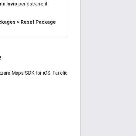
emi
Invio
per estrarre il
ackages > Reset Package
e
izzare Maps SDK for iOS. Fai clic