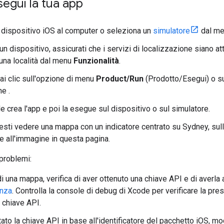
egui la tua app
 dispositivo iOS al computer o seleziona un
simulatore
dal me
 un dispositivo, assicurati che i servizi di localizzazione siano att
una località dal menu
Funzionalità
.
fai clic sull'opzione di menu
Product/Run
(Prodotto/Esegui) o sul
e .
 crea l'app e poi la esegue sul dispositivo o sul simulatore.
sti vedere una mappa con un indicatore centrato su Sydney, sulla 
e all'immagine in questa pagina.
problemi:
 una mappa, verifica di aver ottenuto una chiave API e di averla 
enza
. Controlla la console di debug di Xcode per verificare la pr
la chiave API.
tato la chiave API in base all'identificatore del pacchetto iOS, m