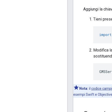
Aggiungi la chia
Tieni prese
import
Modifica l
sostituen
GMSSer
Nota:
il
codice camp
esempi Swift e Objective