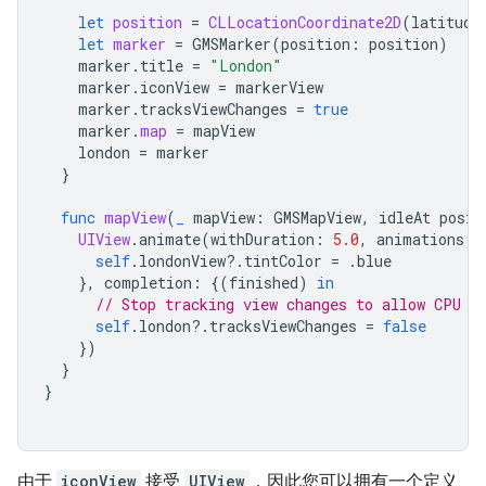
let
position
=
CLLocationCoordinate2D
(
latitude
let
marker
=
GMSMarker
(
position
:
position
)
marker
.
title
=
"London"
marker
.
iconView
=
markerView
marker
.
tracksViewChanges
=
true
marker
.
map
=
mapView
london
=
marker
}
func
mapView
(
_
mapView
:
GMSMapView
,
idleAt
posit
UIView
.
animate
(
withDuration
:
5.0
,
animations
:
self
.
londonView
?.
tintColor
=
.
blue
},
completion
:
{(
finished
)
in
// Stop tracking view changes to allow CPU t
self
.
london
?.
tracksViewChanges
=
false
})
}
}
由于
iconView
接受
UIView
，因此您可以拥有一个定义