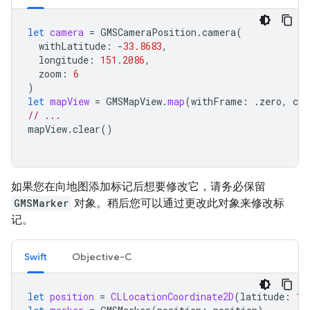
let
camera
=
GMSCameraPosition
.
camera
(
withLatitude
:
-
33.8683
,
longitude
:
151.2086
,
zoom
:
6
)
let
mapView
=
GMSMapView
.
map
(
withFrame
:
.
zero
,
cam
// ...
mapView
.
clear
()
如果您在向地图添加标记后想要修改它，请务必保留
GMSMarker
对象。稍后您可以通过更改此对象来修改标
记。
Swift
Objective-C
let
position
=
CLLocationCoordinate2D
(
latitude
:
10