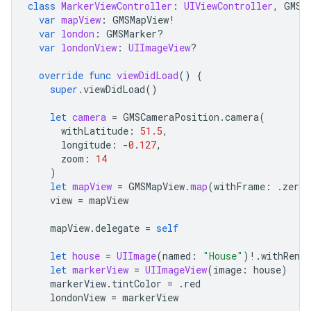
class
MarkerViewController
:
UIViewController
,
GMSM
var
mapView
:
GMSMapView
!
var
london
:
GMSMarker
?
var
londonView
:
UIImageView
?
override
func
viewDidLoad
()
{
super
.
viewDidLoad
()
let
camera
=
GMSCameraPosition
.
camera
(
withLatitude
:
51.5
,
longitude
:
-
0.127
,
zoom
:
14
)
let
mapView
=
GMSMapView
.
map
(
withFrame
:
.
zero
,
view
=
mapView
mapView
.
delegate
=
self
let
house
=
UIImage
(
named
:
"House"
)
!
.
withRende
let
markerView
=
UIImageView
(
image
:
house
)
markerView
.
tintColor
=
.
red
londonView
=
markerView