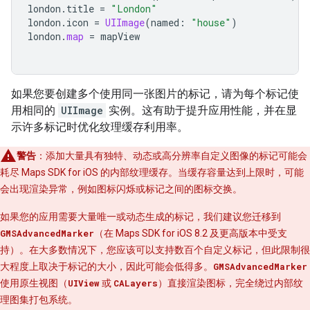
london
.
title
=
"London"
london
.
icon
=
UIImage
(
named
:
"house"
)
london
.
map
=
mapView
如果您要创建多个使用同一张图片的标记，请为每个标记使
用相同的
UIImage
实例。这有助于提升应用性能，并在显
示许多标记时优化纹理缓存利用率。
警告
：添加大量具有独特、动态或高分辨率自定义图像的标记可能会
耗尽 Maps SDK for iOS 的内部纹理缓存。当缓存容量达到上限时，可能
会出现渲染异常，例如图标闪烁或标记之间的图标交换。
如果您的应用需要大量唯一或动态生成的标记，我们建议您迁移到
GMSAdvancedMarker
（在 Maps SDK for iOS 8.2 及更高版本中受支
持）。在大多数情况下，您应该可以支持数百个自定义标记，但此限制很
大程度上取决于标记的大小，因此可能会低得多。
GMSAdvancedMarker
使用原生视图（
UIView
或
CALayers
）直接渲染图标，完全绕过内部纹
理图集打包系统。