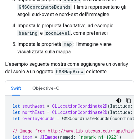
GMSCoordinateBounds
. I limiti rappresentano gli
angoli sud-ovest e nord-est dell'immagine.
Imposta le proprietà facoltative, ad esempio
bearing
e
zoomLevel
, come preferisci.
Imposta la proprietà
map
: l'immagine viene
visualizzata sulla mappa.
L'esempio seguente mostra come aggiungere un overlay
del suolo a un oggetto
GMSMapView
esistente.
Swift
Objective-C
let
southWest
=
CLLocationCoordinate2D
(
latitude
:
4
let
northEast
=
CLLocationCoordinate2D
(
latitude
:
4
let
overlayBounds
=
GMSCoordinateBounds
(
coordinate
// Image from http://www.lib.utexas.edu/maps/histo
let
icon
=
UIImage
(
named
:
"newark_nj_1922"
)