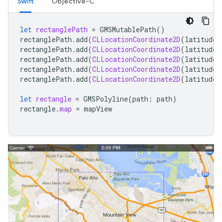
Swift
Objective-C
let
rectanglePath
=
GMSMutablePath
()
rectanglePath
.
add
(
CLLocationCoordinate2D
(
latitude
:
rectanglePath
.
add
(
CLLocationCoordinate2D
(
latitude
:
rectanglePath
.
add
(
CLLocationCoordinate2D
(
latitude
:
rectanglePath
.
add
(
CLLocationCoordinate2D
(
latitude
:
rectanglePath
.
add
(
CLLocationCoordinate2D
(
latitude
:
let
rectangle
=
GMSPolyline
(
path
:
path
)
rectangle
.
map
=
mapView