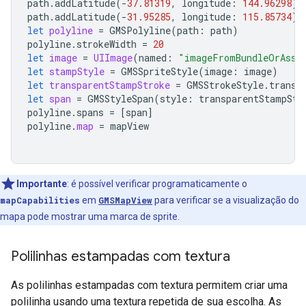
path
.
addLatitude
(
-
37.81319
,
longitude
:
144.96298
)
path
.
addLatitude
(
-
31.95285
,
longitude
:
115.85734
)
let
polyline
=
GMSPolyline
(
path
:
path
)
polyline
.
strokeWidth
=
20
let
image
=
UIImage
(
named
:
"imageFromBundleOrAsse
let
stampStyle
=
GMSSpriteStyle
(
image
:
image
)
let
transparentStampStroke
=
GMSStrokeStyle
.
transp
let
span
=
GMSStyleSpan
(
style
:
transparentStampStr
polyline
.
spans
=
[
span
]
polyline
.
map
=
mapView
Importante
:
é possível verificar programaticamente o
mapCapabilities
em
GMSMapView
para verificar se a visualização do
mapa pode mostrar uma marca de sprite.
Polilinhas estampadas com textura
As polilinhas estampadas com textura permitem criar uma
polilinha usando uma textura repetida de sua escolha. As