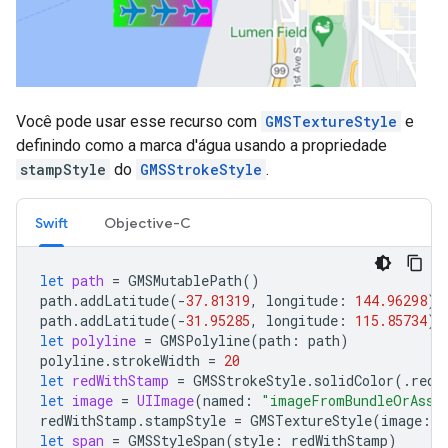
Você pode usar esse recurso com
GMSTextureStyle
e
definindo como a marca d'água usando a propriedade
stampStyle
do
GMSStrokeStyle
.
Swift
Objective-C
let
path
=
GMSMutablePath
()
path
.
addLatitude
(
-
37.81319
,
longitude
:
144.96298
)
path
.
addLatitude
(
-
31.95285
,
longitude
:
115.85734
)
let
polyline
=
GMSPolyline
(
path
:
path
)
polyline
.
strokeWidth
=
20
let
redWithStamp
=
GMSStrokeStyle
.
solidColor
(.
red
)
let
image
=
UIImage
(
named
:
"imageFromBundleOrAsse
redWithStamp
.
stampStyle
=
GMSTextureStyle
(
image
:
i
let
span
=
GMSStyleSpan
(
style
:
redWithStamp
)