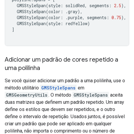
GMSStyleSpan
(
style
:
solidRed
,
segments
:
2.5
),
GMSStyleSpan
(
color
:
.
gray
),
GMSStyleSpan
(
color
:
.
purple
,
segments
:
0.75
),
GMSStyleSpan
(
style
:
redYellow
)
]
Adicionar um padrão de cores repetido a
uma polilinha
Se você quiser adicionar um padrão a uma polilinha, use o
método utilitário
GMSStyleSpans
em
GMSGeometryUtils
. O método
GMSStyleSpans
aceita
duas matrizes que definem um padrão repetido. Um array
define os estilos que devem ser repetidos, e o outro
define o intervalo de repetição. Usados juntos, é possível
criar um padrão que pode ser aplicado em qualquer
polilinha, não importa o comprimento ou o número de