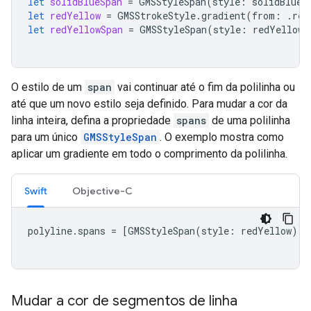
let
solidBlueSpan
=
GMSStyleSpan
(
style
:
solidBlue
)
let
redYellow
=
GMSStrokeStyle
.
gradient
(
from
:
.
red
let
redYellowSpan
=
GMSStyleSpan
(
style
:
redYellow
)
O estilo de um
span
vai continuar até o fim da polilinha ou
até que um novo estilo seja definido. Para mudar a cor da
linha inteira, defina a propriedade
spans
de uma polilinha
para um único
GMSStyleSpan
. O exemplo mostra como
aplicar um gradiente em todo o comprimento da polilinha.
Swift
Objective-C
polyline
.
spans
=
[
GMSStyleSpan
(
style
:
redYellow
)]
Mudar a cor de segmentos de linha