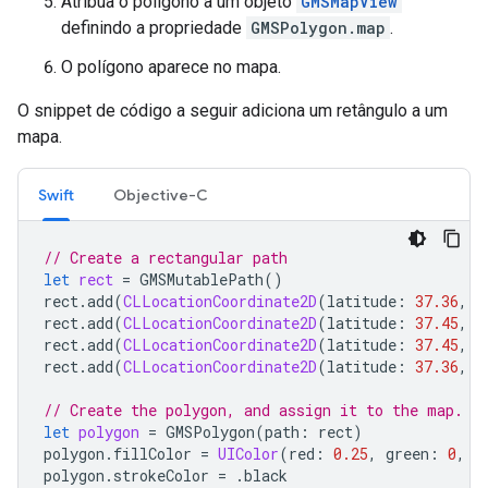
Atribua o polígono a um objeto
GMSMapView
definindo a propriedade
GMSPolygon.map
.
O polígono aparece no mapa.
O snippet de código a seguir adiciona um retângulo a um
mapa.
Swift
Objective-C
// Create a rectangular path
let
rect
=
GMSMutablePath
()
rect
.
add
(
CLLocationCoordinate2D
(
latitude
:
37.36
,
l
rect
.
add
(
CLLocationCoordinate2D
(
latitude
:
37.45
,
l
rect
.
add
(
CLLocationCoordinate2D
(
latitude
:
37.45
,
l
rect
.
add
(
CLLocationCoordinate2D
(
latitude
:
37.36
,
l
// Create the polygon, and assign it to the map.
let
polygon
=
GMSPolygon
(
path
:
rect
)
polygon
.
fillColor
=
UIColor
(
red
:
0.25
,
green
:
0
,
b
polygon
.
strokeColor
=
.
black