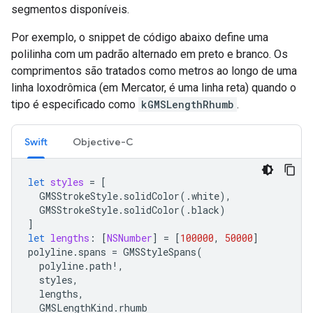
segmentos disponíveis.
Por exemplo, o snippet de código abaixo define uma
polilinha com um padrão alternado em preto e branco. Os
comprimentos são tratados como metros ao longo de uma
linha loxodrômica (em Mercator, é uma linha reta) quando o
tipo é especificado como
kGMSLengthRhumb
.
Swift
Objective-C
let
styles
=
[
GMSStrokeStyle
.
solidColor
(.
white
),
GMSStrokeStyle
.
solidColor
(.
black
)
]
let
lengths
:
[
NSNumber
]
=
[
100000
,
50000
]
polyline
.
spans
=
GMSStyleSpans
(
polyline
.
path
!,
styles
,
lengths
,
GMSLengthKind
.
rhumb