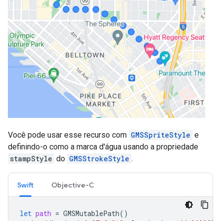
Você pode usar esse recurso com
GMSSpriteStyle
e
definindo-o como a marca d'água usando a propriedade
stampStyle
do
GMSStrokeStyle
.
Swift
Objective-C
let
path
=
GMSMutablePath
()