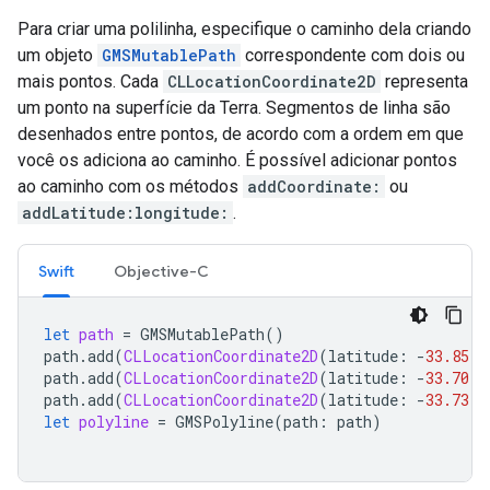
Para criar uma polilinha, especifique o caminho dela criando
um objeto
GMSMutablePath
correspondente com dois ou
mais pontos. Cada
CLLocationCoordinate2D
representa
um ponto na superfície da Terra. Segmentos de linha são
desenhados entre pontos, de acordo com a ordem em que
você os adiciona ao caminho. É possível adicionar pontos
ao caminho com os métodos
addCoordinate:
ou
addLatitude:longitude:
.
Swift
Objective-C
let
path
=
GMSMutablePath
()
path
.
add
(
CLLocationCoordinate2D
(
latitude
:
-
33.85
,
path
.
add
(
CLLocationCoordinate2D
(
latitude
:
-
33.70
,
path
.
add
(
CLLocationCoordinate2D
(
latitude
:
-
33.73
,
let
polyline
=
GMSPolyline
(
path
:
path
)