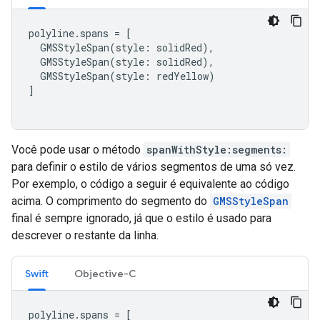
polyline
.
spans
=
[
GMSStyleSpan
(
style
:
solidRed
),
GMSStyleSpan
(
style
:
solidRed
),
GMSStyleSpan
(
style
:
redYellow
)
]
Você pode usar o método
spanWithStyle:segments:
para definir o estilo de vários segmentos de uma só vez.
Por exemplo, o código a seguir é equivalente ao código
acima. O comprimento do segmento do
GMSStyleSpan
final é sempre ignorado, já que o estilo é usado para
descrever o restante da linha.
Swift
Objective-C
polyline
.
spans
=
[