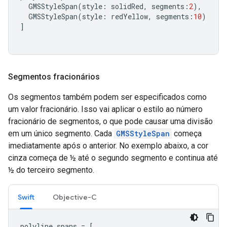
GMSStyleSpan
(
style
:
solidRed
,
segments
:
2
),
GMSStyleSpan
(
style
:
redYellow
,
segments
:
10
)
]
Segmentos fracionários
Os segmentos também podem ser especificados como
um valor fracionário. Isso vai aplicar o estilo ao número
fracionário de segmentos, o que pode causar uma divisão
em um único segmento. Cada
GMSStyleSpan
começa
imediatamente após o anterior. No exemplo abaixo, a cor
cinza começa de ½ até o segundo segmento e continua até
½ do terceiro segmento.
Swift
Objective-C
polyline
.
spans
=
[