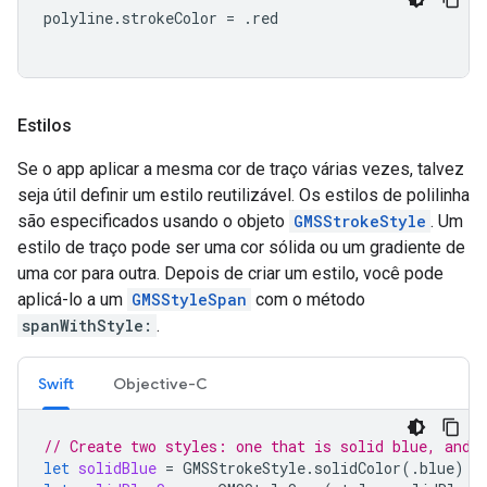
polyline
.
strokeColor
=
.
red
Estilos
Se o app aplicar a mesma cor de traço várias vezes, talvez
seja útil definir um estilo reutilizável. Os estilos de polilinha
são especificados usando o objeto
GMSStrokeStyle
. Um
estilo de traço pode ser uma cor sólida ou um gradiente de
uma cor para outra. Depois de criar um estilo, você pode
aplicá-lo a um
GMSStyleSpan
com o método
spanWithStyle:
.
Swift
Objective-C
// Create two styles: one that is solid blue, and 
let
solidBlue
=
GMSStrokeStyle
.
solidColor
(.
blue
)