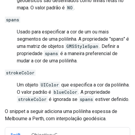
geodésicos são desenhados como linhas retas no
mapa. O valor padrão é
NO
.
spans
Usado para especificar a cor de um ou mais
segmentos de uma polilinha. A propriedade "spans" é
uma matriz de objetos
GMSStyleSpan
. Definir a
propriedade
spans
é a maneira preferencial de
mudar a cor de uma polilinha.
strokeColor
Um objeto
UIColor
que especifica a cor da polilinha.
O valor padrão é
blueColor
. A propriedade
strokeColor
é ignorada se
spans
estiver definido.
O snippet a seguir adiciona uma polilinha espessa de
Melbourne a Perth, com interpolação geodésica.
Swift
Objective-C