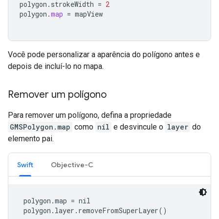
polygon
.
strokeWidth
=
2
polygon
.
map
=
mapView
Você pode personalizar a aparência do polígono antes e
depois de incluí-lo no mapa.
Remover um polígono
Para remover um polígono, defina a propriedade
GMSPolygon.map
como
nil
e desvincule o
layer
do
elemento pai.
Swift
Objective-C
 polygon.map = nil

 polygon.layer.removeFromSuperLayer()