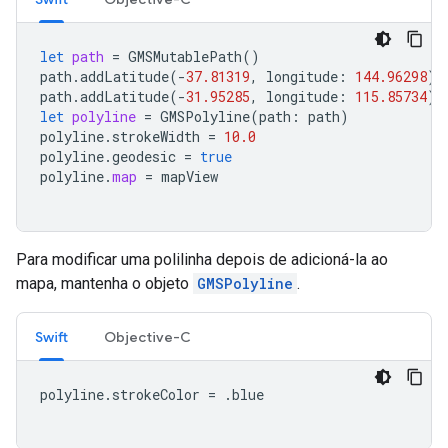
let
path
=
GMSMutablePath
()
path
.
addLatitude
(
-
37.81319
,
longitude
:
144.96298
)
path
.
addLatitude
(
-
31.95285
,
longitude
:
115.85734
)
let
polyline
=
GMSPolyline
(
path
:
path
)
polyline
.
strokeWidth
=
10.0
polyline
.
geodesic
=
true
polyline
.
map
=
mapView
Para modificar uma polilinha depois de adicioná-la ao
mapa, mantenha o objeto
GMSPolyline
.
Swift
Objective-C
polyline
.
strokeColor
=
.
blue