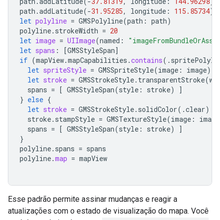
path
.
addLatitude
(
-
37.81319
,
longitude
:
144.96298
)
path
.
addLatitude
(
-
31.95285
,
longitude
:
115.85734
)
let
polyline
=
GMSPolyline
(
path
:
path
)
polyline
.
strokeWidth
=
20
let
image
=
UIImage
(
named
:
"imageFromBundleOrAsse
let
spans
:
[
GMSStyleSpan
]
if
(
mapView
.
mapCapabilities
.
contains
(.
spritePolyli
let
spriteStyle
=
GMSSpriteStyle
(
image
:
image
)
let
stroke
=
GMSStrokeStyle
.
transparentStroke
(
wi
spans
=
[
GMSStyleSpan
(
style
:
stroke
)
]
}
else
{
let
stroke
=
GMSStrokeStyle
.
solidColor
(.
clear
)
stroke
.
stampStyle
=
GMSTextureStyle
(
image
:
image
spans
=
[
GMSStyleSpan
(
style
:
stroke
)
]
}
polyline
.
spans
=
spans
polyline
.
map
=
mapView
Esse padrão permite assinar mudanças e reagir a
atualizações com o estado de visualização do mapa. Você