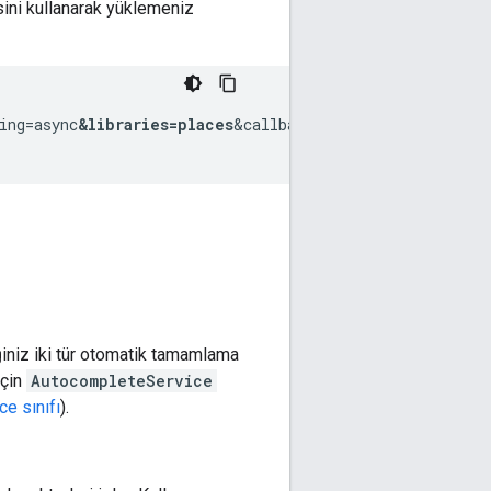
ini kullanarak yüklemeniz
ing=async
&libraries=places
&callback=initMap">

ğiniz iki tür otomatik tamamlama
için
AutocompleteService
e sınıfı
).