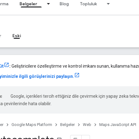
ırma
Belgeler
Blog
Topluluk
r
Eski
it
:
Geliştiricilere özelleştirme ve kontrol imkanı sunan, kullanıma hazır
iminizle ilgili görüşlerinizi paylaşın.
Google, içerikleri tercih ettiğiniz dile çevirmek için yapay zeka tekno
 çevirilerinde hata olabilir.
er
Google Maps Platform
Belgeler
Web
Maps JavaScript API