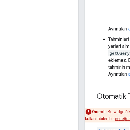
Ayrıntıları
Tahminleri
yerleri alm
getQuery
eklemez. B
tahminin me
Ayrıntıları
Otomatik 
Önemli:
Bu widget'ı 
kullanılabilen bir
eşdeğer