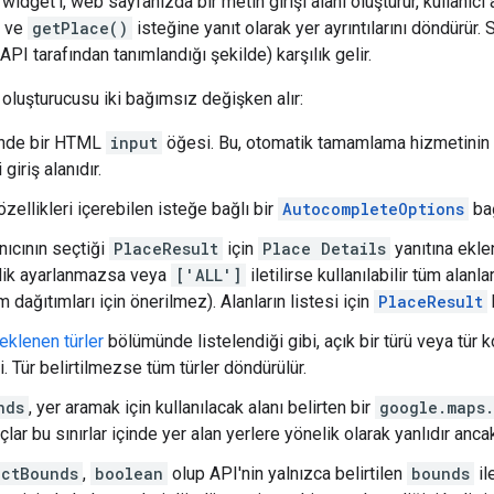
widget'ı, web sayfanızda bir metin girişi alanı oluşturur, kullanıc
r ve
getPlace()
isteğine yanıt olarak yer ayrıntılarını döndürür. 
API tarafından tanımlandığı şekilde) karşılık gelir.
oluşturucusu iki bağımsız değişken alır:
nde bir HTML
input
öğesi. Bu, otomatik tamamlama hizmetinin 
giriş alanıdır.
zellikleri içerebilen isteğe bağlı bir
AutocompleteOptions
bağ
nıcının seçtiği
PlaceResult
için
Place Details
yanıtına ekle
lik ayarlanmazsa veya
['ALL']
iletilirse kullanılabilir tüm alan
m dağıtımları için önerilmez). Alanların listesi için
PlaceResult
eklenen türler
bölümünde listelendiği gibi, açık bir türü veya tür
i. Tür belirtilmezse tüm türler döndürülür.
nds
, yer aramak için kullanılacak alanı belirten bir
google.maps.
lar bu sınırlar içinde yer alan yerlere yönelik olarak yanlıdır ancak 
ictBounds
,
boolean
olup API'nin yalnızca belirtilen
bounds
il