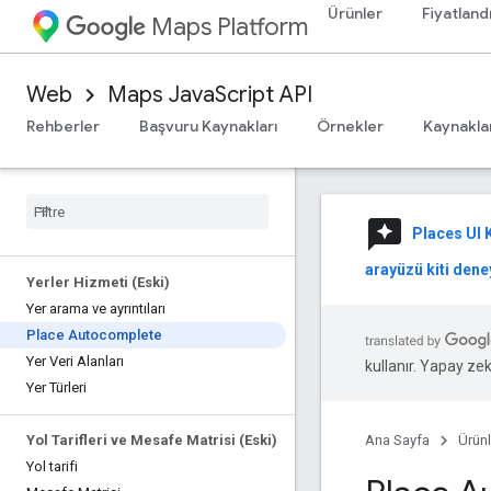
Ürünler
Fiyatland
Maps Platform
Web
Maps JavaScript API
Rehberler
Başvuru Kaynakları
Örnekler
Kaynakla
reviews
Places UI K
arayüzü kiti deney
Yerler Hizmeti (Eski)
Yer arama ve ayrıntıları
Place Autocomplete
Yer Veri Alanları
kullanır. Yapay zeka
Yer Türleri
Yol Tarifleri ve Mesafe Matrisi (Eski)
Ana Sayfa
Ürünl
Yol tarifi