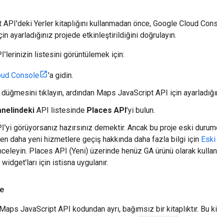
API'deki Yerler kitaplığını kullanmadan önce, Google Cloud Cons
in ayarladığınız projede etkinleştirildiğini doğrulayın.
PI'lerinizin listesini görüntülemek için:
oud Console
'a gidin.
düğmesini tıklayın, ardından Maps JavaScript API için ayarladığı
anelindeki
API listesinde
Places API
'yi bulun.
I'yi görüyorsanız hazırsınız demektir. Ancak bu proje eski durum
en daha yeni hizmetlere geçiş hakkında daha fazla bilgi için
Eski 
nceleyin. Places API (Yeni) üzerinde henüz GA ürünü olarak kull
widget'ları için istisna uygulanır.
me
Maps JavaScript API kodundan ayrı, bağımsız bir kitaplıktır. Bu kit