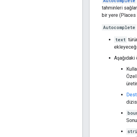
Autocomplete
tahminleri sağla
bir yere (Places 
Autocomplete
text
türü
ekleyeceği 
Aşağıdaki ö
Kulla
Özel
üreti
Dest
dizis
bou
Sonuç
str