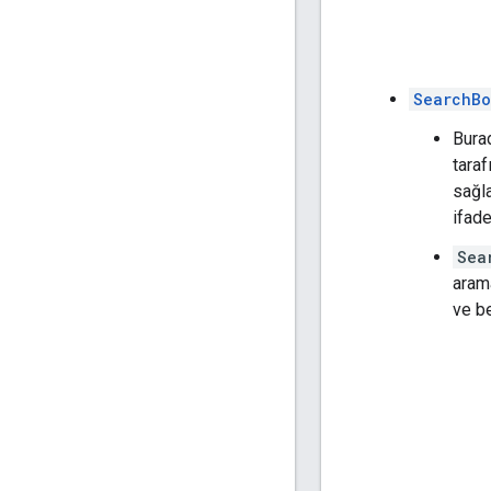
SearchB
Burad
taraf
sağla
ifade
Sea
arama
ve be