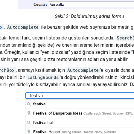
Şekil 2: Doldurulmuş adres formu
ox
,
Autocomplete
ile benzer şekilde web sayfanıza bir metin giri
aki temel fark, seçim listesinde gösterilen sonuçlardır.
Search
ından tanımlandığı şekilde) ve önerilen arama terimlerini içerebile
r. Örneğin, kullanıcı "yeni pizzalar" yazdığında seçim listesinde 
sinin yanı sıra çeşitli pizza restoranlarının adları da yer alabilir.
rchBox
, aramayı kısıtlamak için
Autocomplete
'e kıyasla daha 
yı belirli bir
LatLngBounds
'a doğru yönlendirebilirsiniz. İkincis
lirli yer türleriyle kısıtlayabilir, ayrıca sınırları ayarlayabilirsiniz. 