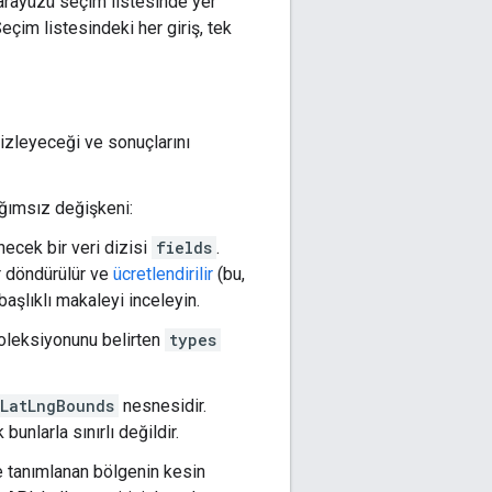
ı arayüzü seçim listesinde yer
Seçim listesindeki her giriş, tek
izleyeceği ve sonuçlarını
ımsız değişkeni:
necek bir veri dizisi
fields
.
lar döndürülür ve
ücretlendirilir
(bu,
başlıklı makaleyi inceleyin.
 koleksiyonunu belirten
types
LatLngBounds
nesnesidir.
bunlarla sınırlı değildir.
e tanımlanan bölgenin kesin