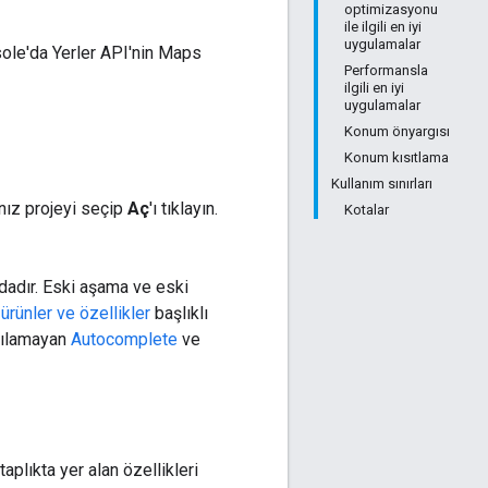
optimizasyonu
ile ilgili en iyi
uygulamalar
ole'da Yerler API'nin Maps
Performansla
ilgili en iyi
uygulamalar
Konum önyargısı
Konum kısıtlama
Kullanım sınırları
nız projeyi seçip
Aç
'ı tıklayın.
Kotalar
dadır. Eski aşama ve eski
ürünler ve özellikler
başlıklı
anılamayan
Autocomplete
ve
aplıkta yer alan özellikleri