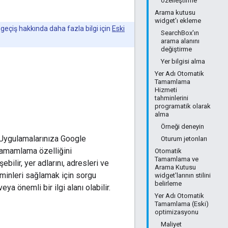
özelleştirme
Arama kutusu
widget'ı ekleme
eçiş hakkında daha fazla bilgi için
Eski
SearchBox'ın
arama alanını
değiştirme
Yer bilgisi alma
Yer Adı Otomatik
Tamamlama
Hizmeti
tahminlerini
programatik olarak
alma
Örneği deneyin
. Uygulamalarınıza Google
Oturum jetonları
 tamamlama özelliğini
Otomatik
Tamamlama ve
bilir, yer adlarını, adresleri ve
Arama Kutusu
hminleri sağlamak için sorgu
widget'larının stilini
belirleme
ya önemli bir ilgi alanı olabilir.
Yer Adı Otomatik
Tamamlama (Eski)
optimizasyonu
Maliyet