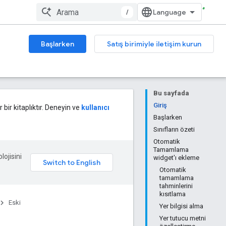
/
Başlarken
Satış birimiyle iletişim kurun
Bu sayfada
Giriş
 bir kitaplıktır. Deneyin ve
kullanıcı
Başlarken
Sınıfların özeti
Otomatik
Tamamlama
lojisini
widget'ı ekleme
Otomatik
tamamlama
tahminlerini
kısıtlama
Eski
Yer bilgisi alma
Yer tutucu metni