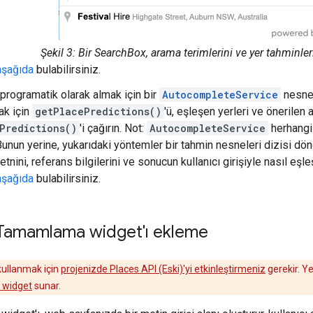
Şekil 3: Bir SearchBox, arama terimlerini ve yer tahminleri
aşağıda
bulabilirsiniz.
 programatik olarak almak için bir
AutocompleteService
nesnes
ak için
getPlacePredictions()
'ü, eşleşen yerleri ve önerilen 
Predictions()
'i çağırın. Not:
AutocompleteService
herhangi 
unun yerine, yukarıdaki yöntemler bir tahmin nesneleri dizisi dön
tnini, referans bilgilerini ve sonucun kullanıcı girişiyle nasıl eşleşti
aşağıda
bulabilirsiniz.
Tamamlama widget'ı ekleme
kullanmak için
projenizde Places API (Eski)'yi etkinleştirmeniz
gerekir. Y
 widget
sunar.