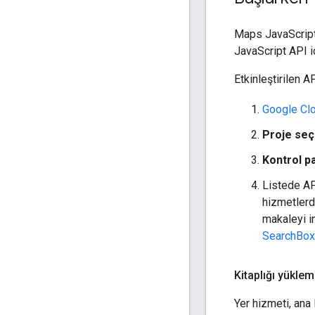
Maps JavaScript 
JavaScript API iç
Etkinleştirilen A
Google Cl
Proje seç
Kontrol p
Listede AP
hizmetlerd
makaleyi i
SearchBox
Kitaplığı yükle
Yer hizmeti, ana 