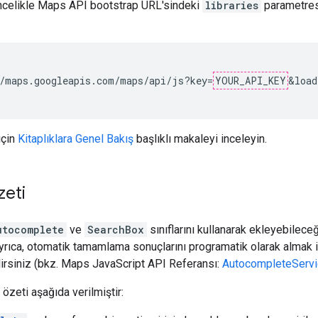
öncelikle Maps API bootstrap URL'sindeki
libraries
parametres
/maps.googleapis.com/maps/api/js?key=
YOUR_API_KEY
&load
için
Kitaplıklara Genel Bakış
başlıklı makaleyi inceleyin.
zeti
utocomplete
ve
SearchBox
sınıflarını kullanarak ekleyebilece
Ayrıca, otomatik tamamlama sonuçlarını programatik olarak almak 
bilirsiniz (bkz. Maps JavaScript API Referansı:
AutocompleteServic
 özeti aşağıda verilmiştir: