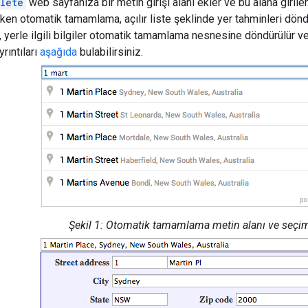
lete
web sayfanıza bir metin girişi alanı ekler ve bu alana girilen 
ken otomatik tamamlama, açılır liste şeklinde yer tahminleri döndür
, yerle ilgili bilgiler otomatik tamamlama nesnesine döndürülür v
Ayrıntıları
aşağıda
bulabilirsiniz.
Şekil 1: Otomatik tamamlama metin alanı ve seçim 