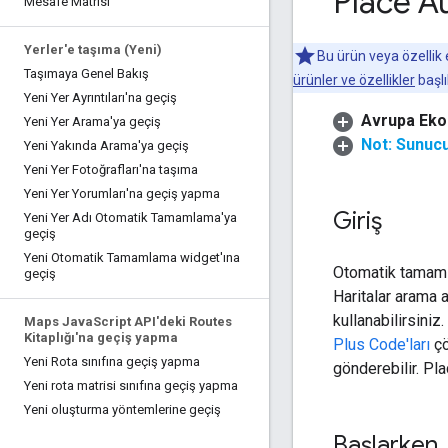
Place A
Mesafe Matrisi
Yerler'e taşıma (Yeni)
Bu ürün veya özellik
Taşımaya Genel Bakış
ürünler ve özellikler
başlı
Yeni Yer Ayrıntıları'na geçiş
Avrupa Ekon
Yeni Yer Arama'ya geçiş
Not: Sunucu 
Yeni Yakında Arama'ya geçiş
Yeni Yer Fotoğrafları'na taşıma
Yeni Yer Yorumları'na geçiş yapma
Giriş
Yeni Yer Adı Otomatik Tamamlama'ya
geçiş
Yeni Otomatik Tamamlama widget'ına
Otomatik tamamla
geçiş
Haritalar arama 
kullanabilirsiniz
Maps Java
Script API'deki Routes
Kitaplığı'na geçiş yapma
Plus Code'ları
çö
Yeni Rota sınıfına geçiş yapma
gönderebilir. Pla
Yeni rota matrisi sınıfına geçiş yapma
Yeni oluşturma yöntemlerine geçiş
Başlarken