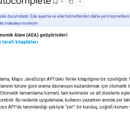
utocomplete
bookmark_border
 eski durumdadır. Eski aşama ve eski hizmetlerden daha yeni hizmetlere g
klı makaleyi inceleyin.
omik Alanı (AEA) geliştiricileri
tarafı kitaplıkları
ma, Maps JavaScript API'deki Yerler kitaplığının bir özelliğidir
alanının türüne göre arama davranışını kazandırmak için otomatik
. Otomatik tamamlama hizmeti, tam kelimeler ve alt dizelerle eşleşe
zebilir. Bu nedenle uygulamalar, kullanıcı yazarken anında yer ta
ces API'de tanımlandığı şekliyle "yer"; bir kuruluş, coğrafi konum ve