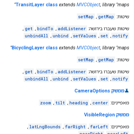
TransitLayer class
extends
MVCObject
, library "maps"
שיטות:
getMap
,
setMap
שיטות שעברו בירושה:
addListener
,
bindTo
,
get
,
unbindAll
,
unbind
,
setValues
,
set
,
notify
BicyclingLayer class
extends
MVCObject
, library "maps"
שיטות:
getMap
,
setMap
שיטות שעברו בירושה:
addListener
,
bindTo
,
get
,
unbindAll
,
unbind
,
setValues
,
set
,
notify
ממשק CameraOptions
מאפיינים:
center
,
heading
,
tilt
,
zoom
ממשק VisibleRegion
מאפיינים:
farLeft
,
farRight
,
latLngBounds
,
nearRight
,
nearLeft