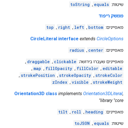
שיטות:
equals
,
toString
ממשק ריפוד
מאפיינים:
bottom
,
left
,
right
,
top
CircleLiteral interface
extends
CircleOptions
מאפיינים:
center
,
radius
מאפיינים שעברו בירושה:
clickable
,
draggable
,
,
map
,
fillOpacity
,
fillColor
,
editable
,
strokePosition
,
strokeOpacity
,
strokeColor
zIndex
,
visible
,
strokeWeight
Orientation3D class
implements
Orientation3DLiteral
,
library "core"
מאפיינים:
heading
,
roll
,
tilt
שיטות:
equals
,
toJSON