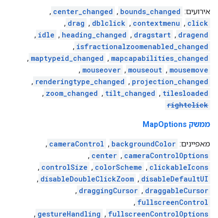
אירועים:
bounds_changed
,
center_changed
,
,
drag
,
dblclick
,
contextmenu
,
click
,
idle
,
heading_changed
,
dragstart
,
dragend
,
isfractionalzoomenabled_changed
,
maptypeid_changed
,
mapcapabilities_changed
,
mouseover
,
mouseout
,
mousemove
,
renderingtype_changed
,
projection_changed
,
zoom_changed
,
tilt_changed
,
tilesloaded
rightclick
ממשק MapOptions
מאפיינים:
backgroundColor
,
cameraControl
,
,
center
,
cameraControlOptions
,
controlSize
,
colorScheme
,
clickableIcons
,
disableDoubleClickZoom
,
disableDefaultUI
,
draggingCursor
,
draggableCursor
,
fullscreenControl
,
gestureHandling
,
fullscreenControlOptions