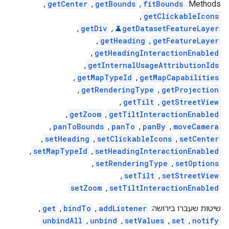
,
getCenter
,
getBounds
,
fitBounds
‫Methods:
,
getClickableIcons
,
getDiv
,
getDatasetFeatureLayer
,
getHeading
,
getFeatureLayer
,
getHeadingInteractionEnabled
,
getInternalUsageAttributionIds
,
getMapTypeId
,
getMapCapabilities
,
getRenderingType
,
getProjection
,
getTilt
,
getStreetView
,
getZoom
,
getTiltInteractionEnabled
,
panToBounds
,
panTo
,
panBy
,
moveCamera
,
setHeading
,
setClickableIcons
,
setCenter
,
setMapTypeId
,
setHeadingInteractionEnabled
,
setRenderingType
,
setOptions
,
setTilt
,
setStreetView
setZoom
,
setTiltInteractionEnabled
שיטות שעברו בירושה:
addListener
,
bindTo
,
get
,
unbindAll
,
unbind
,
setValues
,
set
,
notify