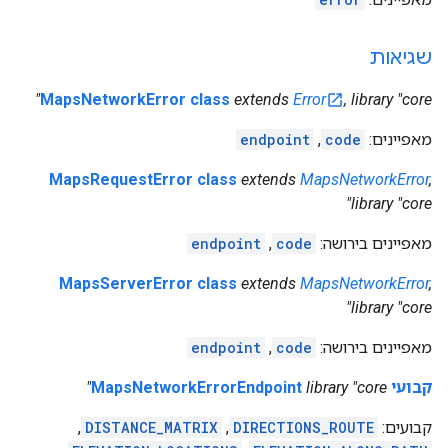
שגיאות
MapsNetworkError class
extends
Error
, library "core"
מאפיינים:
code
,
endpoint
MapsRequestError class
extends
MapsNetworkError
,
library "core"
מאפיינים בירושה:
code
,
endpoint
MapsServerError class
extends
MapsNetworkError
,
library "core"
מאפיינים בירושה:
code
,
endpoint
קבועי MapsNetworkErrorEndpoint
library "core"
קבועים:
DIRECTIONS_ROUTE
,
DISTANCE_MATRIX
,