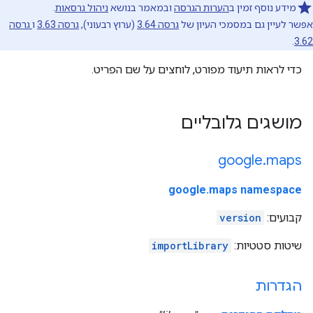
מידע נוסף זמין ב
הערות הגרסה
ובמאמר בנושא
ניהול גרסאות
.
אפשר לעיין גם במסמכי העיון של
גרסה 3.64
(ערוץ רבעוני),
גרסה 3.63
ו
גרסה
.
3.62
כדי לראות תיעוד מפורט, לוחצים על שם הפריט.
מושגים גלובליים
google
.
maps
google.maps namespace
קבועים:
version
שיטות סטטיות:
importLibrary
הגדרות