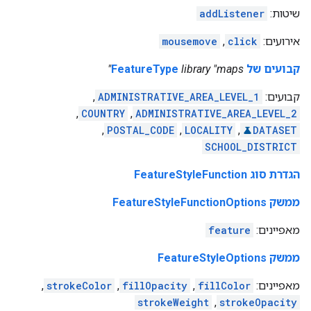
שיטות:
addListener
אירועים:
click
,
mousemove
קבועים של FeatureType
library "maps"
קבועים:
ADMINISTRATIVE_AREA_LEVEL_1
,
,
COUNTRY
,
ADMINISTRATIVE_AREA_LEVEL_2
,
POSTAL_CODE
,
LOCALITY
,
DATASET
SCHOOL_DISTRICT
הגדרת סוג FeatureStyleFunction
ממשק FeatureStyleFunctionOptions
מאפיינים:
feature
ממשק FeatureStyleOptions
מאפיינים:
fillColor
,
fillOpacity
,
strokeColor
,
strokeWeight
,
strokeOpacity