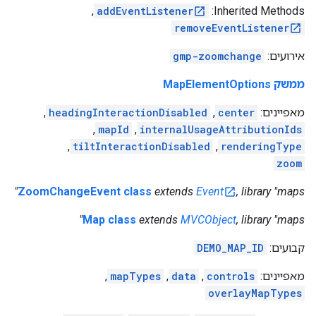
,
addEventListener
‫Inherited Methods:
removeEventListener
אירועים:
gmp-zoomchange
ממשק MapElementOptions
מאפיינים:
center
,
headingInteractionDisabled
,
,
mapId
,
internalUsageAttributionIds
,
tiltInteractionDisabled
,
renderingType
zoom
ZoomChangeEvent class
extends
Event
, library "maps"
Map class
extends
MVCObject
, library "maps"
קבועים:
DEMO_MAP_ID
מאפיינים:
controls
,
data
,
mapTypes
,
overlayMapTypes