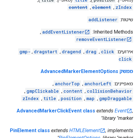
content
,
element
,
zIndex
שיטות:
addListener
,
addEventListener
‫Inherited Methods:
removeEventListener
אירועים:
click
,
drag
,
dragend
,
dragstart
,
gmp-
click
ממשק AdvancedMarkerElementOptions
מאפיינים:
anchorLeft
,
anchorTop
,
,
gmpClickable
,
content
,
collisionBehavior
zIndex
,
title
,
position
,
map
,
gmpDraggable
AdvancedMarkerClickEvent class
extends
Event
,
library "marker"
PinElement class
extends
HTMLElement
, implements
PinElementOptions
, library "marker"