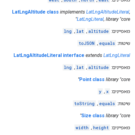
LatLngAltitude class
implements
LatLngAltitudeLiteral
,
LatLngLiteral
, library "core"
מאפיינים:
altitude
,
lat
,
lng
שיטות:
equals
,
toJSON
LatLngAltitudeLiteral interface
extends
LatLngLiteral
מאפיינים:
altitude
,
lat
,
lng
Point class
library "core"
מאפיינים:
x
,
y
שיטות:
equals
,
toString
Size class
library "core"
מאפיינים:
height
,
width