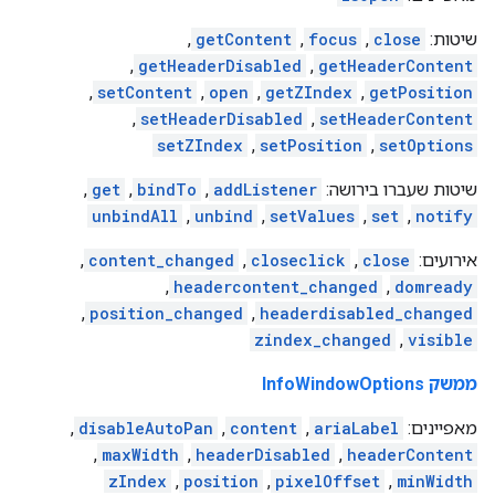
שיטות:
close
,
focus
,
getContent
,
,
getHeaderDisabled
,
getHeaderContent
,
setContent
,
open
,
getZIndex
,
getPosition
,
setHeaderDisabled
,
setHeaderContent
setZIndex
,
setPosition
,
setOptions
שיטות שעברו בירושה:
addListener
,
bindTo
,
get
,
unbindAll
,
unbind
,
setValues
,
set
,
notify
אירועים:
close
,
closeclick
,
content_changed
,
,
headercontent_changed
,
domready
,
position_changed
,
headerdisabled_changed
zindex_changed
,
visible
ממשק InfoWindowOptions
מאפיינים:
ariaLabel
,
content
,
disableAutoPan
,
,
maxWidth
,
headerDisabled
,
headerContent
zIndex
,
position
,
pixelOffset
,
minWidth