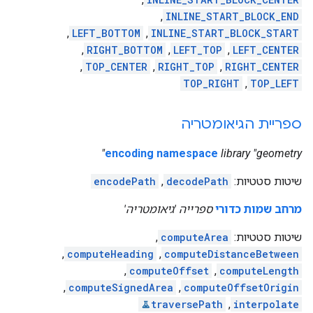
,
INLINE_START_BLOCK_END
,
LEFT_BOTTOM
,
INLINE_START_BLOCK_START
,
RIGHT_BOTTOM
,
LEFT_TOP
,
LEFT_CENTER
,
TOP_CENTER
,
RIGHT_TOP
,
RIGHT_CENTER
TOP_RIGHT
,
TOP_LEFT
ספריית הגיאומטריה
encoding namespace
library "geometry"
שיטות סטטיות:
decodePath
,
encodePath
מרחב שמות כדורי
ספרייה 'גיאומטריה'
שיטות סטטיות:
computeArea
,
,
computeHeading
,
computeDistanceBetween
,
computeOffset
,
computeLength
,
computeSignedArea
,
computeOffsetOrigin
traversePath
,
interpolate