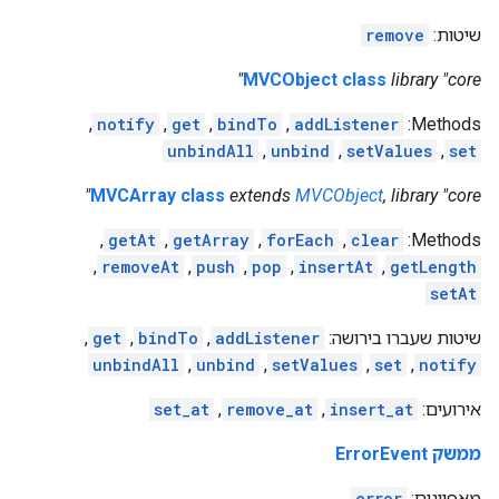
שיטות:
remove
MVCObject class
library "core"
,
notify
,
get
,
bindTo
,
addListener
Methods:
unbindAll
,
unbind
,
setValues
,
set
MVCArray class
extends
MVCObject
, library "core"
,
getAt
,
getArray
,
forEach
,
clear
‫Methods:
,
removeAt
,
push
,
pop
,
insertAt
,
getLength
setAt
שיטות שעברו בירושה:
addListener
,
bindTo
,
get
,
unbindAll
,
unbind
,
setValues
,
set
,
notify
אירועים:
insert_at
,
remove_at
,
set_at
ממשק ErrorEvent
מאפיינים:
error