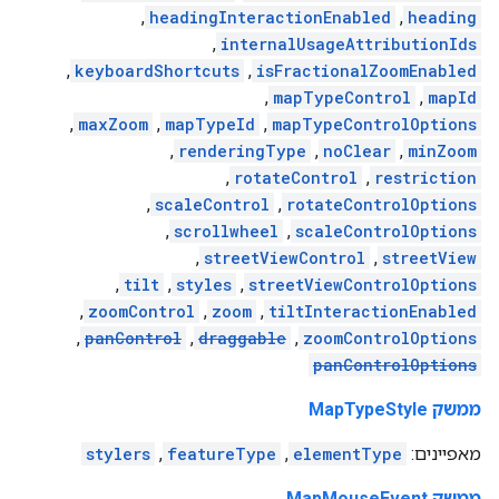
,
headingInteractionEnabled
,
heading
,
internalUsageAttributionIds
,
keyboardShortcuts
,
isFractionalZoomEnabled
,
mapTypeControl
,
mapId
,
maxZoom
,
mapTypeId
,
mapTypeControlOptions
,
renderingType
,
noClear
,
minZoom
,
rotateControl
,
restriction
,
scaleControl
,
rotateControlOptions
,
scrollwheel
,
scaleControlOptions
,
streetViewControl
,
streetView
,
tilt
,
styles
,
streetViewControlOptions
,
zoomControl
,
zoom
,
tiltInteractionEnabled
,
panControl
,
draggable
,
zoomControlOptions
panControlOptions
ממשק MapTypeStyle
מאפיינים:
elementType
,
featureType
,
stylers
ממשק MapMouseEvent