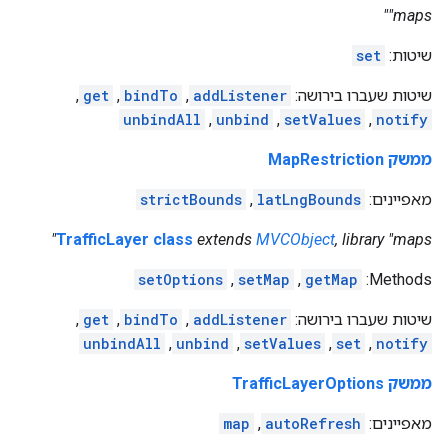
"maps"
שיטות:
set
שיטות שעברו בירושה:
addListener
,
bindTo
,
get
,
unbindAll
,
unbind
,
setValues
,
notify
ממשק MapRestriction
מאפיינים:
latLngBounds
,
strictBounds
TrafficLayer class
extends
MVCObject
, library "maps"
setOptions
,
setMap
,
getMap
Methods:
שיטות שעברו בירושה:
addListener
,
bindTo
,
get
,
unbindAll
,
unbind
,
setValues
,
set
,
notify
ממשק TrafficLayerOptions
מאפיינים:
autoRefresh
,
map