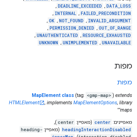
,
DEADLINE_EXCEEDED
,
DATA_LOSS
,
INTERNAL
,
FAILED_PRECONDITION
,
OK
,
NOT_FOUND
,
INVALID_ARGUMENT
,
PERMISSION_DENIED
,
OUT_OF_RANGE
,
UNAUTHENTICATED
,
RESOURCE_EXHAUSTED
UNKNOWN
,
UNIMPLEMENTED
,
UNAVAILABLE
מפות
מפות
MapElement class
(tag:
<gmp-map>
)
extends
HTMLElement
, implements
MapElementOptions
, library
"maps"
מאפיינים:
center
(מאפיין:
center
),
headingInteractionDisabled
(מאפיין:
heading-
,
innerMap
),
interaction-disabled