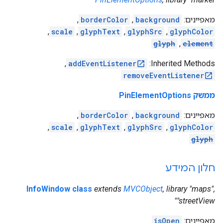
מאפיינים:
background
,
borderColor
,
,
scale
,
glyphText
,
glyphSrc
,
glyphColor
glyph
,
element
,
addEventListener
‫Inherited Methods:
removeEventListener
ממשק PinElementOptions
מאפיינים:
background
,
borderColor
,
,
scale
,
glyphText
,
glyphSrc
,
glyphColor
glyph
חלון המידע
InfoWindow class
extends
MVCObject
, library "maps",
"streetView"
מאפיינים:
isOpen