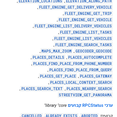
,
ELEVATION_LOCATIONS
,
ELEVATION_ALONG_PATH
,
FLEET_ENGINE_GET_DELIVERY_VEHICLE
,
FLEET_ENGINE_GET_TRIP
,
FLEET_ENGINE_GET_VEHICLE
,
FLEET_ENGINE_LIST_DELIVERY_VEHICLES
,
FLEET_ENGINE_LIST_TASKS
,
FLEET_ENGINE_LIST_VEHICLES
,
FLEET_ENGINE_SEARCH_TASKS
,
MAPS_MAX_ZOOM
,
GEOCODER_GEOCODE
,
PLACES_DETAILS
,
PLACES_AUTOCOMPLETE
,
PLACES_FIND_PLACE_FROM_PHONE_NUMBER
,
PLACES_FIND_PLACE_FROM_QUERY
,
PLACES_GET_PLACE
,
PLACES_GATEWAY
,
PLACES_LOCAL_CONTEXT_SEARCH
,
PLACES_SEARCH_TEXT
,
PLACES_NEARBY_SEARCH
STREETVIEW_GET_PANORAMA
ערכי RPCStatus קבועים
library "core"
קבועים:
ABORTED
,
ALREADY_EXISTS
,
CANCELLED
,