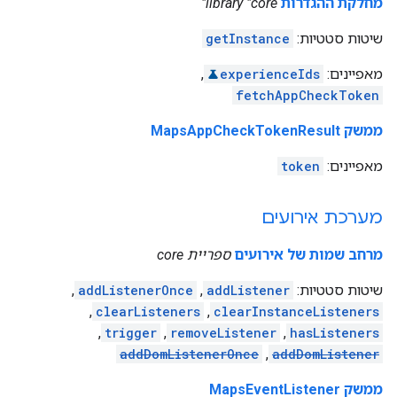
מחלקת ההגדרות
library "core"
שיטות סטטיות:
getInstance
מאפיינים:
experienceIds
,
fetchAppCheckToken
ממשק MapsAppCheckTokenResult
מאפיינים:
token
מערכת אירועים
מרחב שמות של אירועים
ספריית core
שיטות סטטיות:
addListener
,
addListenerOnce
,
,
clearListeners
,
clearInstanceListeners
,
trigger
,
removeListener
,
hasListeners
addDomListenerOnce
,
addDomListener
ממשק MapsEventListener