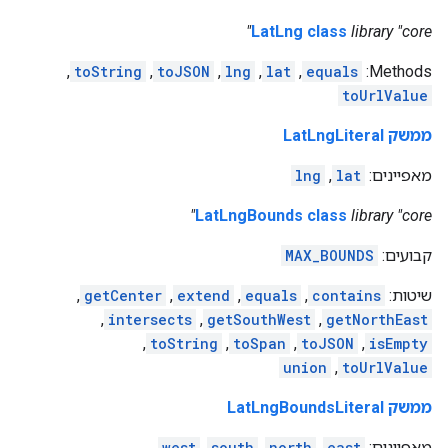
LatLng class
library "core"
,
toString
,
toJSON
,
lng
,
lat
,
equals
Methods:
toUrlValue
ממשק LatLngLiteral
מאפיינים:
lat
,
lng
LatLngBounds class
library "core"
קבועים:
MAX_BOUNDS
שיטות:
contains
,
equals
,
extend
,
getCenter
,
,
intersects
,
getSouthWest
,
getNorthEast
,
toString
,
toSpan
,
toJSON
,
isEmpty
union
,
toUrlValue
ממשק LatLngBoundsLiteral
מאפיינים:
east
,
north
,
south
,
west