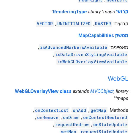
קבועי RenderingType
library "maps"
קבועים:
RASTER
,
UNINITIALIZED
,
VECTOR
ממשק MapCapabilities
מאפיינים:
isAdvancedMarkersAvailable
,
,
isDataDrivenStylingAvailable
isWebGLOverlayViewAvailable
Web
GL
WebGLOverlayView class
extends
MVCObject
, library
"maps"
,
onContextLost
,
onAdd
,
getMap
‫Methods:
,
onRemove
,
onDraw
,
onContextRestored
,
requestRedraw
,
onStateUpdate
setMap
,
requestStateUpdate