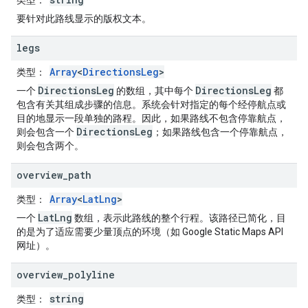
类型
：
要针对此路线显示的版权文本。
legs
Array
<
DirectionsLeg
>
类型
：
DirectionsLeg
DirectionsLeg
一个
的数组，其中每个
都
包含有关其组成步骤的信息。系统会针对指定的每个经停航点或
目的地显示一段单独的路程。因此，如果路线不包含停靠航点，
DirectionsLeg
则会包含一个
；如果路线包含一个停靠航点，
则会包含两个。
overview
_
path
Array
<
LatLng
>
类型
：
LatLng
一个
数组，表示此路线的整个行程。该路径已简化，目
的是为了适应需要少量顶点的环境（如 Google Static Maps API
网址）。
overview
_
polyline
string
类型
：