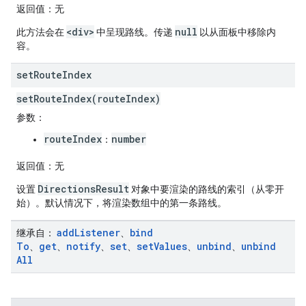
返回值
：无
<div>
null
此方法会在
中呈现路线。传递
以从面板中移除内
容。
set
Route
Index
setRouteIndex(routeIndex)
参数
：
routeIndex
number
：
返回值
：无
DirectionsResult
设置
对象中要渲染的路线的索引（从零开
始）。默认情况下，将渲染数组中的第一条路线。
add
Listener
bind
继承自
：
、
To
get
notify
set
set
Values
unbind
unbind
、
、
、
、
、
、
All