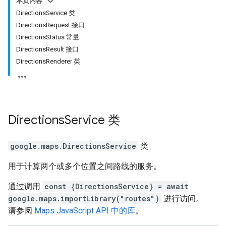
本页内容
DirectionsService 类
DirectionsRequest 接口
DirectionsStatus 常量
DirectionsResult 接口
DirectionsRenderer 类
Directions
Service
类
google.maps
.
DirectionsService
类
用于计算两个或多个位置之间路线的服务。
通过调用
const {DirectionsService} = await
google.maps.importLibrary("routes")
进行访问。
请参阅
Maps JavaScript API 中的库
。