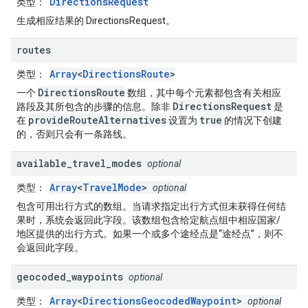
DirectionsRequest
类型
：
生成相应结果的 DirectionsRequest。
routes
Array
<
DirectionsRoute
>
类型
：
DirectionsRoute
一个
数组，其中每个元素都包含有关相应
DirectionsRequest
路段及其所包含的步骤的信息。除非
是
provideRouteAlternatives
true
在
设置为
的情况下创建
的，否则只会有一条路线。
available
_
travel
_
modes
optional
Array
<
TravelMode
>
类型
：
optional
包含可用出行方式的数组。当请求指定出行方式但未获得任何结
果时，系统会返回此字段。该数组包含给定航点组中相应国家/
地区提供的出行方式。如果一个或多个途经点是“途经点”，则不
会返回此字段。
geocoded
_
waypoints
optional
Array
<
DirectionsGeocodedWaypoint
>
类型
：
optional