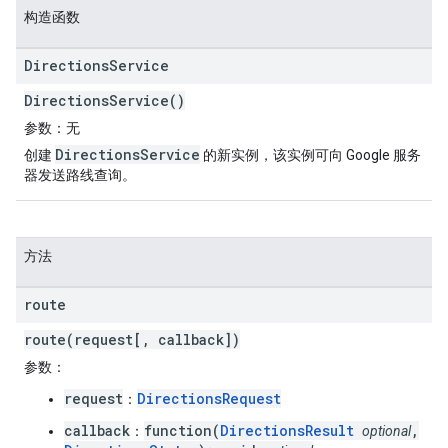
构造函数
Directions
Service
DirectionsService()
参数
：无
DirectionsService
创建
的新实例，该实例可向 Google 服务
器发送路线查询。
方法
route
route(request[, callback])
参数
：
request
DirectionsRequest
：
callback
function(
DirectionsResult
,
：
optional