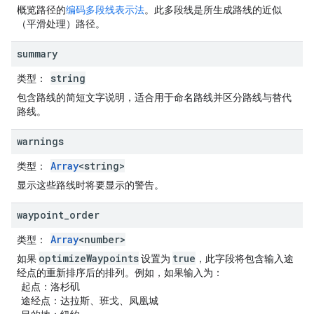
概览路径的
编码多段线表示法
。此多段线是所生成路线的近似
（平滑处理）路径。
summary
string
类型
：
包含路线的简短文字说明，适合用于命名路线并区分路线与替代
路线。
warnings
Array
<string>
类型
：
显示这些路线时将要显示的警告。
waypoint
_
order
Array
<number>
类型
：
optimizeWaypoints
true
如果
设置为
，此字段将包含输入途
经点的重新排序后的排列。例如，如果输入为：
起点：洛杉矶
途经点：达拉斯、班戈、凤凰城