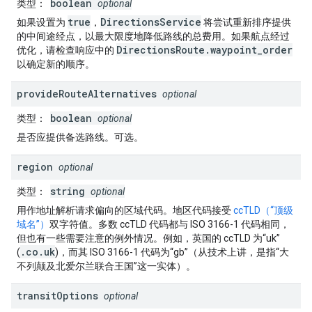
boolean
类型
：
optional
true
DirectionsService
如果设置为
，
将尝试重新排序提供
的中间途经点，以最大限度地降低路线的总费用。如果航点经过
DirectionsRoute.waypoint_order
优化，请检查响应中的
以确定新的顺序。
provide
Route
Alternatives
optional
boolean
类型
：
optional
是否应提供备选路线。可选。
region
optional
string
类型
：
optional
用作地址解析请求偏向的区域代码。地区代码接受
ccTLD（“顶级
域名”）
双字符值。多数 ccTLD 代码都与 ISO 3166-1 代码相同，
但也有一些需要注意的例外情况。例如，英国的 ccTLD 为“uk”
.co.uk
(
)，而其 ISO 3166-1 代码为“gb”（从技术上讲，是指“大
不列颠及北爱尔兰联合王国”这一实体）。
transit
Options
optional