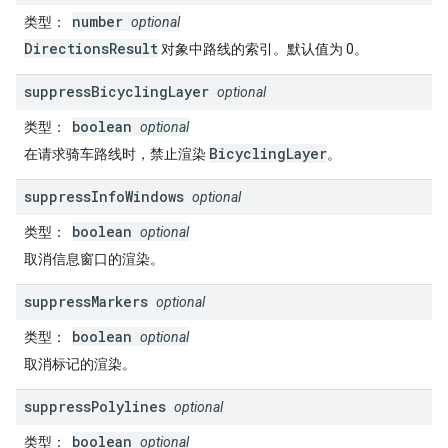
number
类型
：
optional
DirectionsResult
对象中路线的索引。默认值为 0。
suppress
Bicycling
Layer
optional
boolean
类型
：
optional
BicyclingLayer
在请求骑车路线时，禁止渲染
。
suppress
Info
Windows
optional
boolean
类型
：
optional
取消信息窗口的渲染。
suppress
Markers
optional
boolean
类型
：
optional
取消标记的渲染。
suppress
Polylines
optional
boolean
类型
：
optional