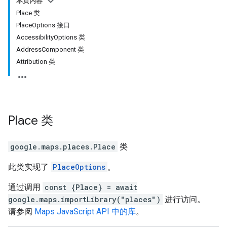
本页内容
Place 类
PlaceOptions 接口
AccessibilityOptions 类
AddressComponent 类
Attribution 类
Place
类
google.maps.places
.
Place
类
此类实现了
PlaceOptions
。
通过调用
const {Place} = await
google.maps.importLibrary("places")
进行访问。
请参阅
Maps JavaScript API 中的库
。