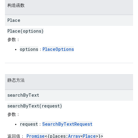
构造函数
Place
Place(options)
参数
：
options
PlaceOptions
：
静态方法
search
By
Text
searchByText(request)
参数
：
request
SearchByTextRequest
：
Promise
<{places:
Array
<
Place
>}>
返回值
：