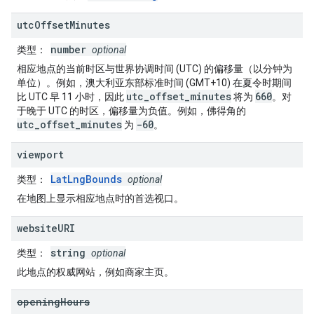
utc
Offset
Minutes
number
类型
：
optional
相应地点的当前时区与世界协调时间 (UTC) 的偏移量（以分钟为
单位）。例如，澳大利亚东部标准时间 (GMT+10) 在夏令时期间
utc_offset_minutes
660
比 UTC 早 11 小时，因此
将为
。对
于晚于 UTC 的时区，偏移量为负值。例如，佛得角的
utc_offset_minutes
-60
为
。
viewport
LatLngBounds
类型
：
optional
在地图上显示相应地点时的首选视口。
website
URI
string
类型
：
optional
此地点的权威网站，例如商家主页。
opening
Hours