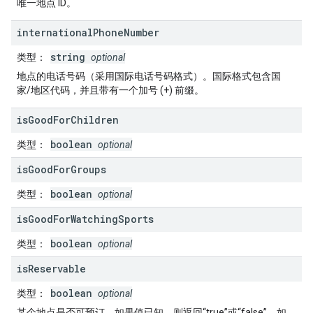
唯一地点 ID。
international
Phone
Number
string
类型
：
optional
地点的电话号码（采用国际电话号码格式）。国际格式包含国
家/地区代码，并且带有一个加号 (+) 前缀。
is
Good
For
Children
boolean
类型
：
optional
is
Good
For
Groups
boolean
类型
：
optional
is
Good
For
Watching
Sports
boolean
类型
：
optional
is
Reservable
boolean
类型
：
optional
某个地点是否可预订。如果值已知，则返回“true”或“false”。如