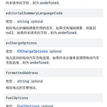
undefined
尚未请求此字段，则为
。
editorial
Summary
Language
Code
string
类型
：
optional
相应地点的编辑摘要所用的语言。如果没有编辑摘要，则返回
null
undefined
。如果尚未请求此字段，则为
。
ev
Charge
Options
EVChargeOptions
类型
：
optional
地点提供的电动汽车充电选项。如果尚未从服务器调用电动汽车
undefined
充电选项，则为
。
formatted
Address
string
类型
：
optional
相应地点的完整地址。
fuel
Options
FuelOptions
类型
：
optional