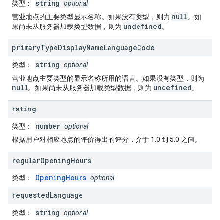
string
类型
：
optional
null
营业地点的主要类型显示名称。如果没有类型，则为
。如
undefined
果尚未从服务器加载类型数据，则为
。
primary
Type
Display
Name
Language
Code
string
类型
：
optional
营业地点主要类型的显示名称所用的语言。如果没有类型，则为
null
undefined
。如果尚未从服务器加载类型数据，则为
。
rating
number
类型
：
optional
根据用户对相应地点的评价得出的评分，介于 1.0 到 5.0 之间。
regular
Opening
Hours
OpeningHours
类型
：
optional
requested
Language
string
类型
：
optional