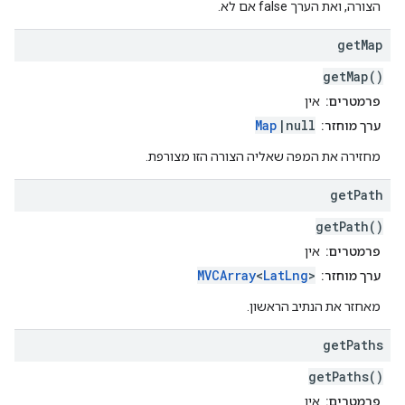
הצורה, ואת הערך false אם לא.
get
Map
getMap()
פרמטרים:
אין
Map
|null
ערך מוחזר:
מחזירה את המפה שאליה הצורה הזו מצורפת.
get
Path
getPath()
פרמטרים:
אין
MVCArray
<
LatLng
>
ערך מוחזר:
מאחזר את הנתיב הראשון.
get
Paths
getPaths()
פרמטרים:
אין