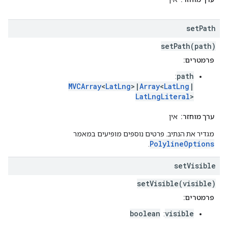
set
Path
setPath(path)
פרמטרים:
path
:
MVCArray
<
LatLng
>|
Array
<
LatLng
|
LatLngLiteral
>
ערך מוחזר:
אין
מגדיר את הנתיב. פרטים נוספים מופיעים במאמר
PolylineOptions
.
set
Visible
setVisible(visible)
פרמטרים:
boolean
visible
: