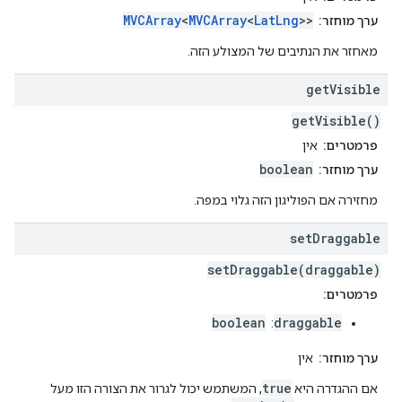
MVCArray
<
MVCArray
<
LatLng
>>
ערך מוחזר:
מאחזר את הנתיבים של המצולע הזה.
get
Visible
getVisible()
פרמטרים:
אין
boolean
ערך מוחזר:
מחזירה אם הפוליגון הזה גלוי במפה.
set
Draggable
setDraggable(draggable)
פרמטרים:
boolean
draggable
:
ערך מוחזר:
אין
true
אם ההגדרה היא
, המשתמש יכול לגרור את הצורה הזו מעל