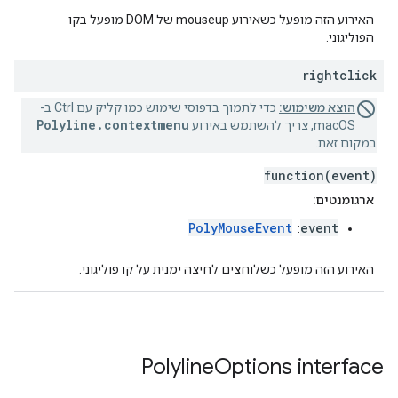
האירוע הזה מופעל כשאירוע mouseup של DOM מופעל בקו
הפוליגוני.
rightclick
הוצא משימוש:
כדי לתמוך בדפוסי שימוש כמו קליק עם Ctrl ב-
Polyline.contextmenu
macOS, צריך להשתמש באירוע
במקום זאת.
function(event)
ארגומנטים:
PolyMouseEvent
event
:
האירוע הזה מופעל כשלוחצים לחיצה ימנית על קו פוליגוני.
Polyline
Options
interface