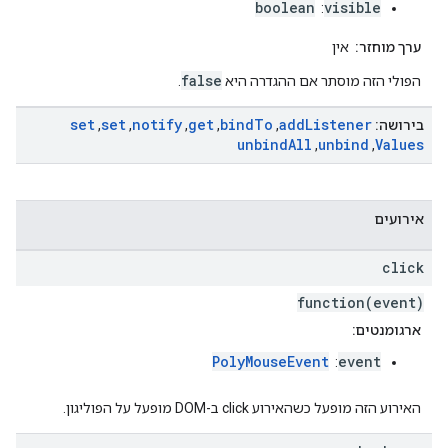
boolean
visible
:
ערך מוחזר:
אין
false
הפולי הזה מוסתר אם ההגדרה היא
.
set
set
notify
get
bind
To
add
Listener
בירושה:
,
,
,
,
,
unbind
All
unbind
Values
,
,
אירועים
click
function(event)
ארגומנטים:
PolyMouseEvent
event
:
האירוע הזה מופעל כשהאירוע click ב-DOM מופעל על הפוליגון.