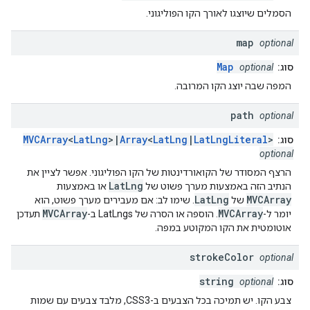
הסמלים שיוצגו לאורך הקו הפוליגוני.
map
optional
Map
סוג:
optional
המפה שבה יוצג הקו המרובה.
path
optional
MVCArray
<
LatLng
>|
Array
<
LatLng
|
LatLngLiteral
>
סוג:
optional
הרצף המסודר של הקואורדינטות של הקו הפוליגוני. אפשר לציין את
LatLng
הנתיב הזה באמצעות מערך פשוט של
או באמצעות
LatLng
MVCArray
של
. שימו לב: אם מעבירים מערך פשוט, הוא
MVCArray
MVCArray
יומר ל-
. הוספה או הסרה של LatLngs ב-
תעדכן
אוטומטית את הקו המקוטע במפה.
stroke
Color
optional
string
סוג:
optional
צבע הקו. יש תמיכה בכל הצבעים ב-CSS3, מלבד צבעים עם שמות