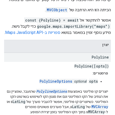
הכיתה הזו היא הרחבה של
MVCObject
.
אפשר להתקשר אל
const {Polyline} = await
google.maps.importLibrary("maps")
כדי לקבל גישה.
מידע נוסף זמין במאמר בנושא
ספריות ב-Maps JavaScript API
.
יצרן
Polyline
Polyline([opts])
פרמטרים:
PolylineOptions
opts
optional
:
PolylineOptions
יוצרים קו פוליגוני באמצעות
שהועבר, שמציין גם
את הנתיב של הקו הפוליגוני וגם את סגנון הקו לשימוש בשרטוט הקו
LatLng
הפוליגוני. כשיוצרים קו פוליגוני, אפשר להעביר מערך של
s או
LatLng
MVCArray
של
s, אבל מערכים פשוטים מומרים
MVCArray
ל-
s בתוך הקו הפוליגוני בזמן יצירת המופע.