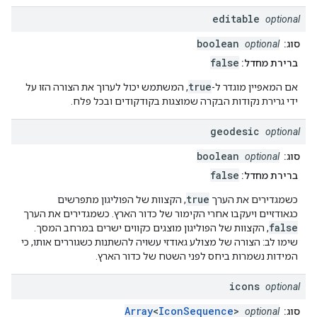
editable
optional
boolean
סוג:
optional
false
ברירת מחדל:
true
אם המאפיין מוגדר ל-
, המשתמש יכול לערוך את הצורה הזו על
ידי גרירת נקודות הבקרה שמוצגות בקודקודים ובכל פלח.
geodesic
optional
boolean
סוג:
optional
false
ברירת מחדל:
true
כשמגדירים את הערך
, הקצוות של הפוליגון מתפרשים
כגאודזיים ויעקבו אחרי הקימור של כדור הארץ. כשמגדירים את הערך
false
, הקצוות של הפוליגון מוצגים כקווים ישרים במרחב המסך.
שימו לב: הצורה של מצולע גאודזי עשויה להשתנות כשגוררים אותו, כי
המידות נשמרות ביחס לפני השטח של כדור הארץ.
icons
optional
Array
<
IconSequence
>
סוג:
optional