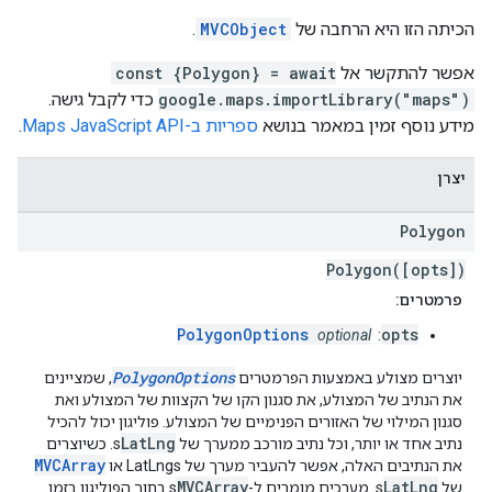
הכיתה הזו היא הרחבה של
MVCObject
.
אפשר להתקשר אל
const {Polygon} = await
google.maps.importLibrary("maps")
כדי לקבל גישה.
מידע נוסף זמין במאמר בנושא
ספריות ב-Maps JavaScript API
.
יצרן
Polygon
Polygon([opts])
פרמטרים:
PolygonOptions
opts
optional
:
PolygonOptions
יוצרים מצולע באמצעות הפרמטרים
, שמציינים
את הנתיב של המצולע, את סגנון הקו של הקצוות של המצולע ואת
סגנון המילוי של האזורים הפנימיים של המצולע. פוליגון יכול להכיל
LatLng
נתיב אחד או יותר, וכל נתיב מורכב ממערך של
s. כשיוצרים
MVCArray
את הנתיבים האלה, אפשר להעביר מערך של LatLngs או
MVCArray
LatLng
של
s. מערכים מומרים ל-
s בתוך הפוליגון בזמן