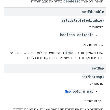
geodesic
המפה. המאפיין
מגדיר את מצב הגרירה.
set
Editable
setEditable(editable)
פרמטרים:
boolean
editable
:
ערך מוחזר:
אין
true
אם המאפיין מוגדר ל-
, המשתמש יכול לערוך את הצורה הזו על
ידי גרירת נקודות הבקרה שמוצגות בקודקודים ובכל פלח.
set
Map
setMap(map)
פרמטרים:
Map
map
optional
:
ערך מוחזר:
אין
הפונקציה מציגה את הצורה הזו במפה שצוינה. אם המפה מוגדרת