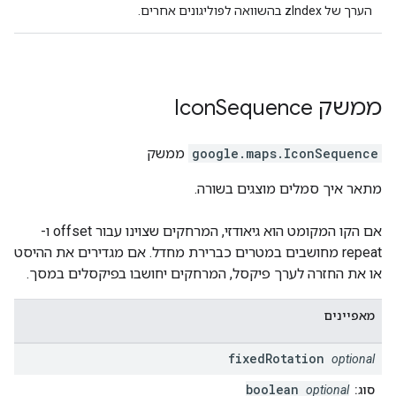
הערך של zIndex בהשוואה לפוליגונים אחרים.
ממשק
Sequence
Icon
IconSequence
.
google.maps
ממשק
מתאר איך סמלים מוצגים בשורה.
אם הקו המקומט הוא גיאודזי, המרחקים שצוינו עבור offset ו-
repeat מחושבים במטרים כברירת מחדל. אם מגדירים את ההיסט
או את החזרה לערך פיקסל, המרחקים יחושבו בפיקסלים במסך.
מאפיינים
fixed
Rotation
optional
boolean
סוג:
optional