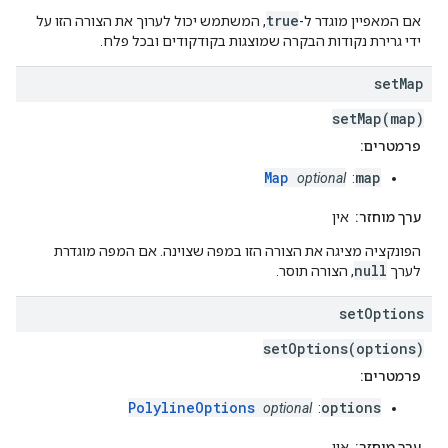
true
אם המאפיין מוגדר ל-
, המשתמש יכול לערוך את הצורה הזו על
ידי גרירת נקודות הבקרה שמוצגות בקודקודים ובכל פלח.
set
Map
setMap(map)
פרמטרים:
Map
map
optional
:
ערך מוחזר:
אין
הפונקציה מציגה את הצורה הזו במפה שצוינה. אם המפה מוגדרת
null
לערך
, הצורה תוסר.
set
Options
setOptions(options)
פרמטרים:
PolylineOptions
options
optional
:
ערך מוחזר:
אין