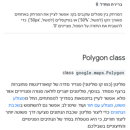
0
ברירת מחדל:
המרחק בין סמלים עוקבים בקו. אפשר לציין את המרחק באחוזים
מאורך הקו (למשל, '50%') או בפיקסלים (למשל, '50px'). כדי
להשבית את החזרה על הסמל, מציינים '0'.
Polygon
class
class
google.maps
.
Polygon
פוליגון (כמו קו פוליגוני) מגדיר סדרה של קואורדינטות מחוברות
ברצף מסודר. בנוסף, פוליגונים יוצרים לולאה סגורה ומגדירים אזור
מלא. אפשר לעיין בדוגמאות במדריך למפתחים, החל מ
מצולע
פשוט
,
מצולע עם חור
ועוד. שימו לב: אפשר גם להשתמש ב
שכבת
הנתונים
כדי ליצור פוליגון. שכבת הנתונים מציעה דרך פשוטה יותר
ליצור חורים, כי היא מטפלת בסדר של הנתיבים הפנימיים
והחיצוניים בשבילכם.