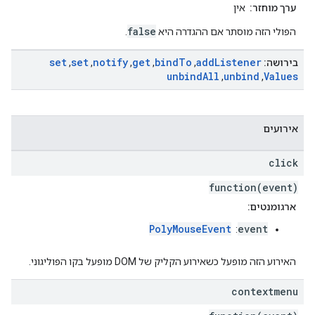
ערך מוחזר:
אין
false
הפולי הזה מוסתר אם ההגדרה היא
.
set
set
notify
get
bind
To
add
Listener
בירושה:
,
,
,
,
,
unbind
All
unbind
Values
,
,
אירועים
click
function(event)
ארגומנטים:
PolyMouseEvent
event
:
האירוע הזה מופעל כשאירוע הקליק של DOM מופעל בקו הפוליגוני.
contextmenu