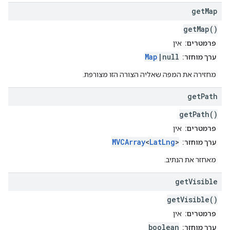
get
Map
getMap()
פרמטרים:
אין
Map
|null
ערך מוחזר:
מחזירה את המפה שאליה הצורה הזו מצורפת.
get
Path
getPath()
פרמטרים:
אין
MVCArray
<
LatLng
>
ערך מוחזר:
מאחזר את הנתיב.
get
Visible
getVisible()
פרמטרים:
אין
boolean
ערך מוחזר: