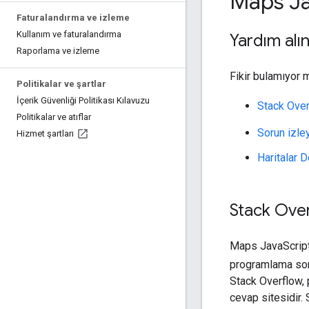
Maps J
Faturalandırma ve izleme
Kullanım ve faturalandırma
Yardım alı
Raporlama ve izleme
Fikir bulamıyor m
Politikalar ve şartlar
İçerik Güvenliği Politikası Kılavuzu
Stack Ove
Politikalar ve atıflar
Sorun izle
Hizmet şartları
Haritalar D
Stack Over
Maps JavaScript A
programlama so
Stack Overflow, 
cevap sitesidir.