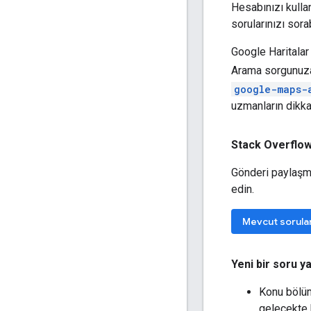
Hesabınızı kull
sorularınızı sora
Google Haritalar 
Arama sorgunu
google-maps-
uzmanların dikka
Stack Overflow
Gönderi paylaşma
edin.
Mevcut sorula
Yeni bir soru y
Konu bölü
gelecekte b