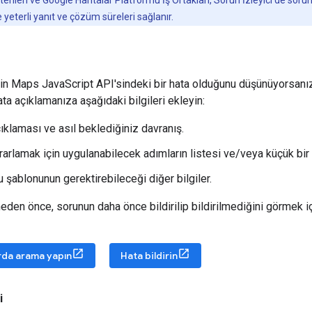
rileri ve Google Haritalar Platformu İş Ortakları, Sorun İzleyici'de sor
 yeterli yanıt ve çözüm süreleri sağlanır.
in Maps JavaScript API'sindeki bir hata olduğunu düşünüyorsanı
hata açıklamanıza aşağıdaki bilgileri ekleyin:
ıklaması ve asıl beklediğiniz davranış.
rarlamak için uygulanabilecek adımların listesi ve/veya küçük bir 
 şablonunun gerektirebileceği diğer bilgiler.
meden önce, sorunun daha önce bildirilip bildirilmediğini görmek i
rda arama yapın
Hata bildirin
i