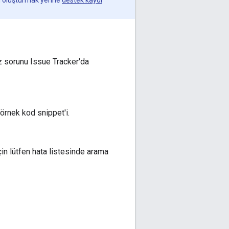
un oluşturmak yerine
destek kaydı
z sorunu Issue Tracker'da
örnek kod snippet'i.
çin lütfen hata listesinde arama