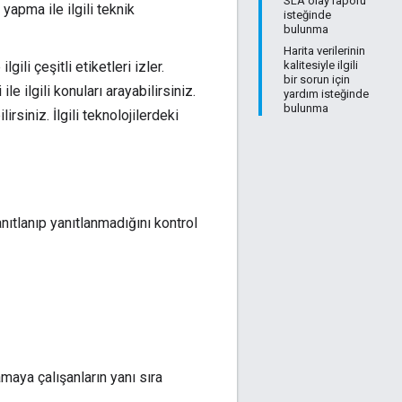
SLA olay raporu
yapma ile ilgili teknik
isteğinde
bulunma
Harita verilerinin
kalitesiyle ilgili
ili çeşitli etiketleri izler.
bir sorun için
e ilgili konuları arayabilirsiniz.
yardım isteğinde
bulunma
siniz. İlgili teknolojilerdeki
ıtlanıp yanıtlanmadığını kontrol
amaya çalışanların yanı sıra