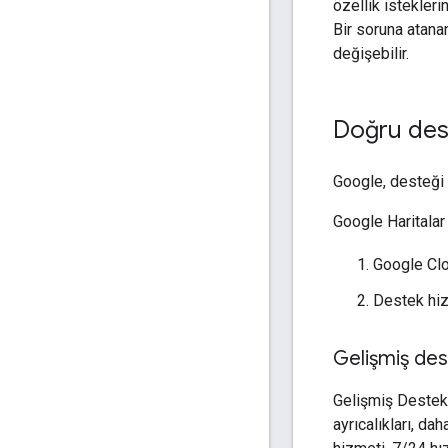
özellik istekleri
Bir soruna atana
değişebilir.
Doğru des
Google, desteği
Google Haritalar
Google Cl
Destek hizm
Gelişmiş de
Gelişmiş Destek, 
ayrıcalıkları, da