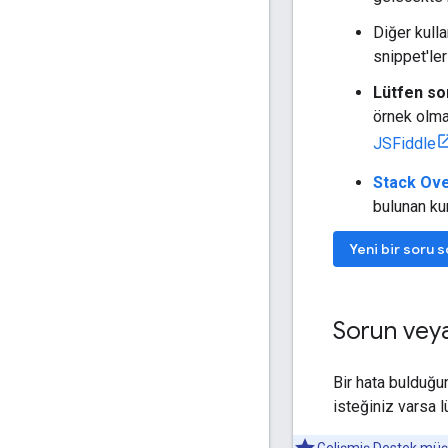
Diğer kull
snippet'ler
Lütfen so
örnek olma
JSFiddle
Stack Ov
bulunan kur
Yeni bir soru 
Sorun veya 
Bir hata bulduğu
isteğiniz varsa 