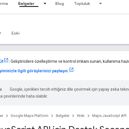
ırma
Belgeler
Blog
Topluluk
r
Eski
it
:
Geliştiricilere özelleştirme ve kontrol imkanı sunan, kullanıma hazır
iminizle ilgili görüşlerinizi paylaşın.
Google, içerikleri tercih ettiğiniz dile çevirmek için yapay zeka tekno
 çevirilerinde hata olabilir.
er
Google Maps Platform
Belgeler
Web
Maps JavaScript API