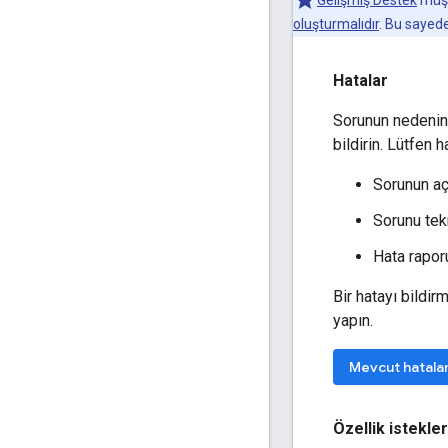
Gelişmiş Destek
müşte
oluşturmalıdır
. Bu sayede
Hatalar
Sorunun nedenin
bildirin. Lütfen 
Sorunun aç
Sorunu tek
Hata raporu
Bir hatayı bildir
yapın.
Mevcut hatala
Özellik istekler