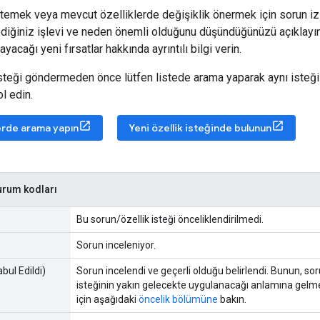
stemek veya mevcut özelliklerde değişiklik önermek için sorun izle
diğiniz işlevi ve neden önemli olduğunu düşündüğünüzü açıklayı
yacağı yeni fırsatlar hakkında ayrıntılı bilgi verin.
 isteği göndermeden önce lütfen listede arama yaparak aynı iste
l edin.
erde arama yapın
Yeni özellik isteğinde bulunun
urum kodları
Bu sorun/özellik isteği önceliklendirilmedi.
Sorun inceleniyor.
bul Edildi)
Sorun incelendi ve geçerli olduğu belirlendi. Bunun, so
isteğinin yakın gelecekte uygulanacağı anlamına gelme
için aşağıdaki
öncelik bölümüne
bakın.