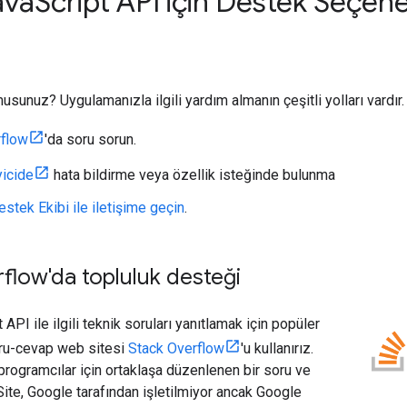
ava
Script API için Destek Seçene
n
usunuz? Uygulamanızla ilgili yardım almanın çeşitli yolları vardır.
rflow
'da soru sorun.
yicide
hata bildirme veya özellik isteğinde bulunma
estek Ekibi ile iletişime geçin
.
flow'da topluluk desteği
PI ile ilgili teknik soruları yanıtlamak için popüler
ru-cevap web sitesi
Stack Overflow
'u kullanırız.
programcılar için ortaklaşa düzenlenen bir soru ve
 Site, Google tarafından işletilmiyor ancak Google