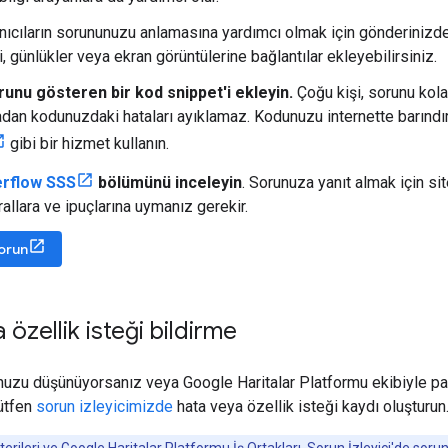
anıcıların sorununuzu anlamasına yardımcı olmak için gönderinizd
i, günlükler veya ekran görüntülerine bağlantılar ekleyebilirsiniz.
runu gösteren bir kod snippet'i ekleyin.
Çoğu kişi, sorunu kola
dan kodunuzdaki hataları ayıklamaz. Kodunuzu internette barındı
gibi bir hizmet kullanın.
erflow SSS
bölümünü inceleyin
. Sorunuza yanıt almak için si
allara ve ipuçlarına uymanız gerekir.
sorun
özellik isteği bildirme
nuzu düşünüyorsanız veya Google Haritalar Platformu ekibiyle pay
lütfen
sorun izleyicimizde
hata veya özellik isteği kaydı oluşturun