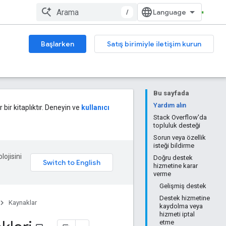
/
Başlarken
Satış birimiyle iletişim kurun
Bu sayfada
Yardım alın
 bir kitaplıktır. Deneyin ve
kullanıcı
Stack Overflow'da
topluluk desteği
Sorun veya özellik
isteği bildirme
lojisini
Doğru destek
hizmetine karar
verme
Gelişmiş destek
Destek hizmetine
Kaynaklar
kaydolma veya
hizmeti iptal
etme