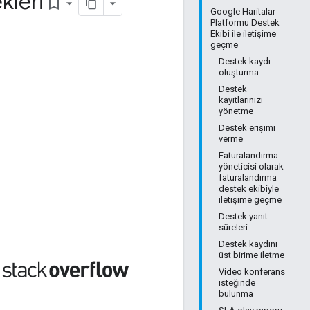
kleri
bookmark_border
Google Haritalar
Platformu Destek
Ekibi ile iletişime
geçme
Destek kaydı
oluşturma
Destek
kayıtlarınızı
yönetme
Destek erişimi
verme
Faturalandırma
yöneticisi olarak
faturalandırma
destek ekibiyle
iletişime geçme
Destek yanıt
süreleri
Destek kaydını
üst birime iletme
Video konferans
isteğinde
bulunma