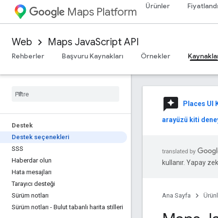
Ürünler
Fiyatland
Maps Platform
Web
Maps JavaScript API
Rehberler
Başvuru Kaynakları
Örnekler
Kaynakla
reviews
Places UI K
arayüzü kiti deney
Destek
Destek seçenekleri
SSS
Haberdar olun
kullanır. Yapay zeka
Hata mesajları
Tarayıcı desteği
Sürüm notları
Ana Sayfa
Ürünl
Sürüm notları - Bulut tabanlı harita stilleri