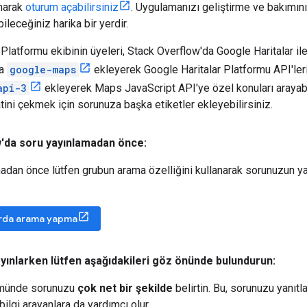
anarak
oturum açabilirsiniz
. Uygulamanızı geliştirme ve bakımını 
bileceğiniz harika bir yerdir.
Platformu ekibinin üyeleri, Stack Overflow'da Google Haritalar ile ilg
za
google-maps
ekleyerek Google Haritalar Platformu API'leri il
api-3
ekleyerek Maps JavaScript API'ye özel konuları arayabilir
tini çekmek için sorunuza başka etiketler ekleyebilirsiniz.
'da soru yayınlamadan önce:
dan önce lütfen grubun arama özelliğini kullanarak sorunuzun yan
rda arama yapma
ayınlarken lütfen aşağıdakileri göz önünde bulundurun:
münde sorunuzu
çok net bir şekilde
belirtin. Bu, sorunuzu yanıtl
ilgi arayanlara da yardımcı olur.