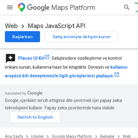
Maps Platform
Web
Maps JavaScript API
Başlarken
Satış birimiyle iletişim kurun
reviews
Places UI Kit
:
Geliştiricilere özelleştirme ve kontrol
imkanı sunan, kullanıma hazır bir kitaplıktır. Deneyin ve
kullanıcı
arayüzü kiti deneyiminizle ilgili görüşlerinizi paylaşın.
Google, içerikleri tercih ettiğiniz dile çevirmek için yapay zeka
teknolojisini kullanır. Yapay zeka çevirilerinde hata olabilir.
Ana Sayfa
Ürünler
Google Maps Platform
Belgeler
Web