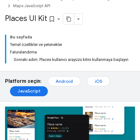
Maps JavaScript API
Places UI Kit
bookmark_border
Bu sayfada
Temel özellikler ve yetenekler
Faturalandırma
Sonraki adım: Places kullanıcı arayüzü kitini kullanmaya başlayın
Platform seçin:
Android
iOS
JavaScript