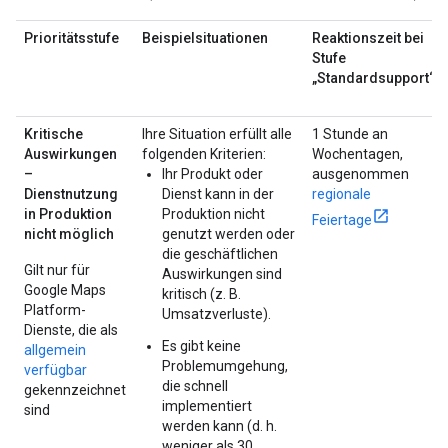
Prioritätsstufe
Beispielsituationen
Reaktionszeit bei
Stufe
„Standardsupport“
Kritische
Ihre Situation erfüllt alle
1 Stunde an
Auswirkungen
folgenden Kriterien:
Wochentagen,
–
Ihr Produkt oder
ausgenommen
Dienstnutzung
Dienst kann in der
regionale
in Produktion
Produktion nicht
Feiertage
nicht möglich
genutzt werden oder
die geschäftlichen
Gilt nur für
Auswirkungen sind
Google Maps
kritisch (z. B.
Platform-
Umsatzverluste).
Dienste, die als
Es gibt keine
allgemein
Problemumgehung,
verfügbar
die schnell
gekennzeichnet
implementiert
sind
werden kann (d. h.
weniger als 30