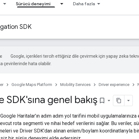
Sürücü deneyimi
Daha fazla
igation SDK
Google, içerikleri tercih ettiğiniz dile çevirmek için yapay zeka tekno
 çevirilerinde hata olabilir.
er
Google Maps Platform
Mobility Services
Driver experience
 SDK'sına genel bakış
bookmark_border
Google Haritalar'ın adım adım yol tarifini mobil uygulamalarınıza 
evcut rota segmenti ve nihai hedef verilerini sağlar. Bu veriler, 
leri ve Driver SDK'dan alınan enlem/boylam koordinatlarıyla birli
iz bir sürüş deneyimi elde edersiniz.