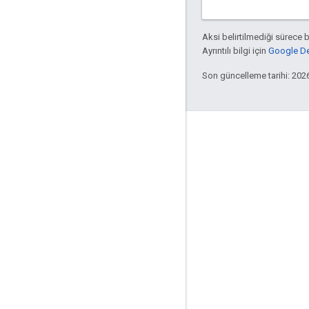
Aksi belirtilmediği sürece 
Ayrıntılı bilgi için
Google Dev
Son güncelleme tarihi: 202
Etkileşim
Google Developer Program
Google Developer Groups
Google Developer Experts
Accelerators
Google Cloud & NVIDIA