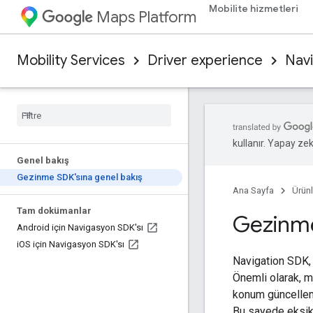
Mobilite hizmetleri
Maps Platform
Mobility Services
Driver experience
Nav
kullanır. Yapay zeka
Genel bakış
Gezinme SDK'sına genel bakış
Ana Sayfa
Ürünl
Tam dokümanlar
Gezinme
Android için Navigasyon SDK'sı
i
OS için Navigasyon SDK'sı
Navigation SDK, 
Önemli olarak, m
konum güncelleme
Bu sayede eksiks