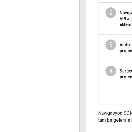
2
Navig
API an
eklem
3
Andro
projen
4
Sürücü
proje
Navigasyon SDK's
tam belgelerine 