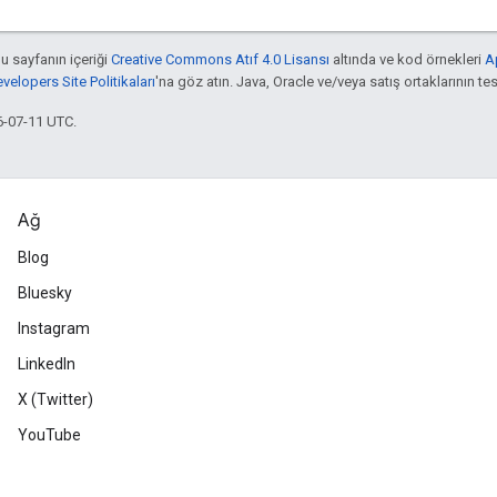
bu sayfanın içeriği
Creative Commons Atıf 4.0 Lisansı
altında ve kod örnekleri
A
elopers Site Politikaları
'na göz atın. Java, Oracle ve/veya satış ortaklarının tesc
6-07-11 UTC.
Ağ
Blog
Bluesky
Instagram
LinkedIn
X (Twitter)
YouTube