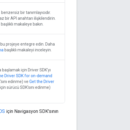
 benzersiz bir tanımlayıcıdır.
 bir API anahtarı ilişkilendirin.
başlıklı makaleye bakın.
 bu projeye entegre edin. Daha
ma
başlıklı makaleyi inceleyin.
 başlamak için Driver SDK'yı
he Driver SDK for on-demand
K'sını edinme) ve
Get the Driver
için sürücü SDK'sını edinme)
iOS
için Navigasyon SDK'sının