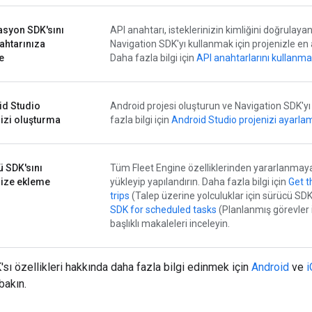
asyon SDK'sını
API anahtarı, isteklerinizin kimliğini doğrulayan
ahtarınıza
Navigation SDK'yı kullanmak için projenizle en az
e
Daha fazla bilgi için
API anahtarlarını kullanma
id Studio
Android projesi oluşturun ve Navigation SDK'yı
izi oluşturma
fazla bilgi için
Android Studio projenizi ayarla
 SDK'sını
Tüm Fleet Engine özelliklerinden yararlanmaya
nize ekleme
yükleyip yapılandırın. Daha fazla bilgi için
Get t
trips
(Talep üzerine yolculuklar için sürücü SD
SDK for scheduled tasks
(Planlanmış görevler 
başlıklı makaleleri inceleyin.
ı özellikleri hakkında daha fazla bilgi edinmek için
Android
ve
bakın.