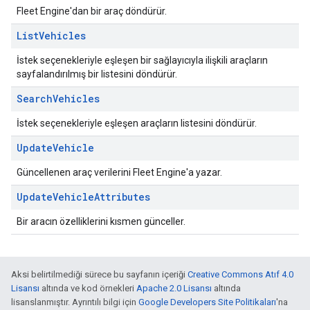
Fleet Engine'dan bir araç döndürür.
List
Vehicles
İstek seçenekleriyle eşleşen bir sağlayıcıyla ilişkili araçların
sayfalandırılmış bir listesini döndürür.
Search
Vehicles
İstek seçenekleriyle eşleşen araçların listesini döndürür.
Update
Vehicle
Güncellenen araç verilerini Fleet Engine'a yazar.
Update
Vehicle
Attributes
Bir aracın özelliklerini kısmen günceller.
Aksi belirtilmediği sürece bu sayfanın içeriği
Creative Commons Atıf 4.0
Lisansı
altında ve kod örnekleri
Apache 2.0 Lisansı
altında
lisanslanmıştır. Ayrıntılı bilgi için
Google Developers Site Politikaları
'na