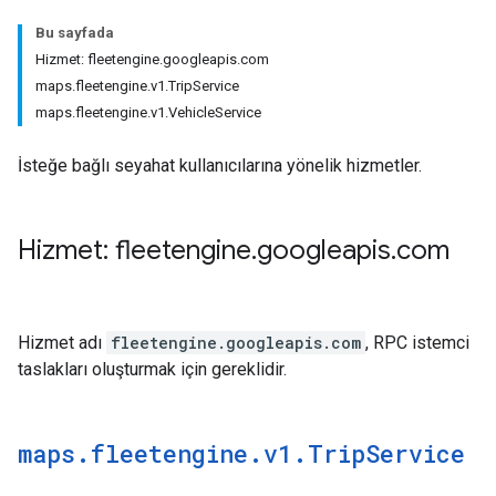
Bu sayfada
Hizmet: fleetengine.googleapis.com
maps.fleetengine.v1.TripService
maps.fleetengine.v1.VehicleService
İsteğe bağlı seyahat kullanıcılarına yönelik hizmetler.
Hizmet: fleetengine
.
googleapis
.
com
Hizmet adı
fleetengine.googleapis.com
, RPC istemci
taslakları oluşturmak için gereklidir.
maps
.
fleetengine
.
v1
.
Trip
Service