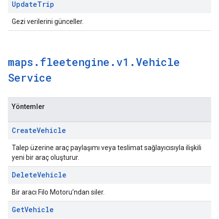
Update
Trip
Gezi verilerini günceller.
maps
.
fleetengine
.
v1
.
Vehicle
Service
Yöntemler
Create
Vehicle
Talep üzerine araç paylaşımı veya teslimat sağlayıcısıyla ilişkili
yeni bir araç oluşturur.
Delete
Vehicle
Bir aracı Filo Motoru'ndan siler.
Get
Vehicle