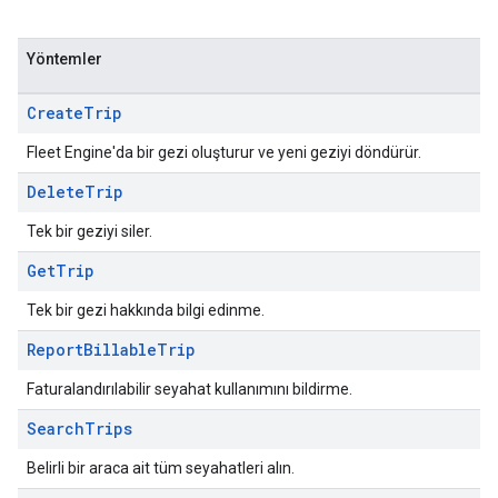
Yöntemler
Create
Trip
Fleet Engine'da bir gezi oluşturur ve yeni geziyi döndürür.
Delete
Trip
Tek bir geziyi siler.
Get
Trip
Tek bir gezi hakkında bilgi edinme.
Report
Billable
Trip
Faturalandırılabilir seyahat kullanımını bildirme.
Search
Trips
Belirli bir araca ait tüm seyahatleri alın.