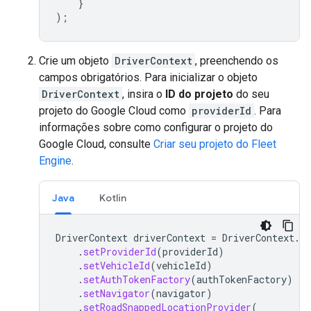
}
);
Crie um objeto
DriverContext
, preenchendo os
campos obrigatórios. Para inicializar o objeto
DriverContext
, insira o
ID do projeto
do seu
projeto do Google Cloud como
providerId
. Para
informações sobre como configurar o projeto do
Google Cloud, consulte
Criar seu projeto do Fleet
Engine
.
Java
Kotlin
DriverContext
driverContext
=
DriverContext
.
bu
.
setProviderId
(
providerId
)
.
setVehicleId
(
vehicleId
)
.
setAuthTokenFactory
(
authTokenFactory
)
.
setNavigator
(
navigator
)
.
setRoadSnappedLocationProvider
(