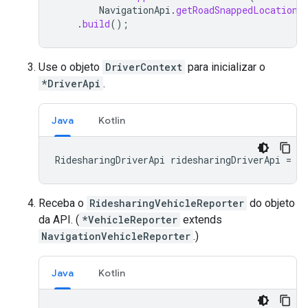
NavigationApi
.
getRoadSnappedLocationP
.
build
();
Use o objeto
DriverContext
para inicializar o
*DriverApi
.
Java
Kotlin
RidesharingDriverApi
ridesharingDriverApi
=
Ri
Receba o
RidesharingVehicleReporter
do objeto
da API. (
*VehicleReporter
extends
NavigationVehicleReporter
.)
Java
Kotlin