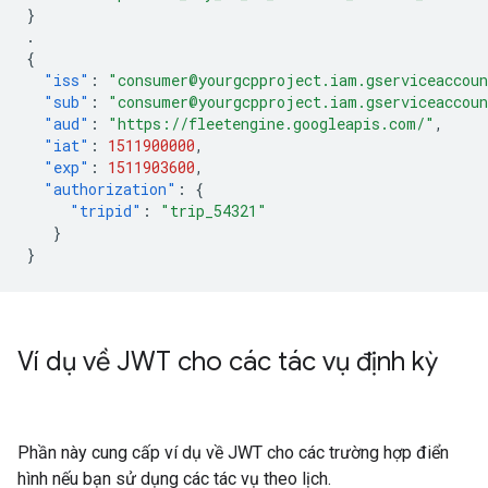
}
.
{
"iss"
:
"consumer@yourgcpproject.iam.gserviceaccou
"sub"
:
"consumer@yourgcpproject.iam.gserviceaccou
"aud"
:
"https://fleetengine.googleapis.com/"
,
"iat"
:
1511900000
,
"exp"
:
1511903600
,
"authorization"
:
{
"tripid"
:
"trip_54321"
}
}
Ví dụ về JWT cho các tác vụ định kỳ
Phần này cung cấp ví dụ về JWT cho các trường hợp điển
hình nếu bạn sử dụng các tác vụ theo lịch.