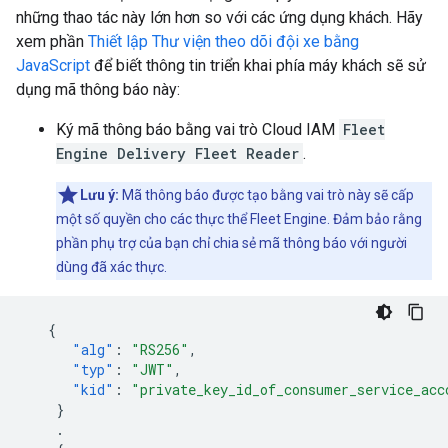
những thao tác này lớn hơn so với các ứng dụng khách. Hãy
xem phần
Thiết lập Thư viện theo dõi đội xe bằng
JavaScript
để biết thông tin triển khai phía máy khách sẽ sử
dụng mã thông báo này:
Ký mã thông báo bằng vai trò Cloud IAM
Fleet
Engine Delivery Fleet Reader
.
Lưu ý:
Mã thông báo được tạo bằng vai trò này sẽ cấp
một số quyền cho các thực thể Fleet Engine. Đảm bảo rằng
phần phụ trợ của bạn chỉ chia sẻ mã thông báo với người
dùng đã xác thực.
{
"alg"
:
"RS256"
,
"typ"
:
"JWT"
,
"kid"
:
"private_key_id_of_consumer_service_acc
}
.