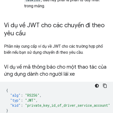
trong mảng.
Ví dụ về JWT cho các chuyến đi theo
yêu cầu
Phần này cung cấp ví dụ về JWT cho các trường hợp phổ
biến nếu bạn sử dụng chuyến đi theo yêu cầu.
Ví dụ về mã thông báo cho một thao tác của
ứng dụng dành cho người lái xe
{
"alg"
:
"RS256"
,
"typ"
:
"JWT"
,
"kid"
:
"private_key_id_of_driver_service_account"
}