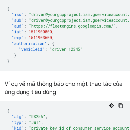
.
{
"iss"
:
"driver@yourgcpproject.iam.gserviceaccount
"sub"
:
"driver@yourgcpproject.iam.gserviceaccount
"aud"
:
"https://fleetengine.googleapis.com/"
,
"iat"
:
1511900000
,
"exp"
:
1511903600
,
"authorization"
:
{
"vehicleid"
:
"driver_12345"
}
}
Ví dụ về mã thông báo cho một thao tác của
ứng dụng tiêu dùng
{
"alg"
:
"RS256"
,
"typ"
:
"JWT"
,
"kid"
:
"private_key_id_of_consumer_service_account