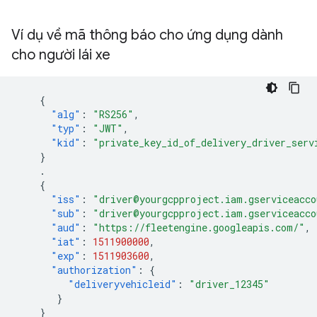
Ví dụ về mã thông báo cho ứng dụng dành
cho người lái xe
{
"alg"
:
"RS256"
,
"typ"
:
"JWT"
,
"kid"
:
"private_key_id_of_delivery_driver_serv
}
.
{
"iss"
:
"driver@yourgcpproject.iam.gserviceacco
"sub"
:
"driver@yourgcpproject.iam.gserviceacco
"aud"
:
"https://fleetengine.googleapis.com/"
,
"iat"
:
1511900000
,
"exp"
:
1511903600
,
"authorization"
:
{
"deliveryvehicleid"
:
"driver_12345"
}
}