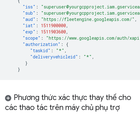
{
"iss"
:
"superuser@yourgcpproject.iam.gservicea
"sub"
:
"superuser@yourgcpproject.iam.gservicea
"aud"
:
"https://fleetengine.googleapis.com/"
,
"iat"
:
1511900000
,
"exp"
:
1511903600
,
"scope"
:
"https://www.googleapis.com/auth/xapi
"authorization"
:
{
"taskid"
:
"*"
,
"deliveryvehicleid"
:
"*"
,
}
}
Phương thức xác thực thay thế cho
các thao tác trên máy chủ phụ trợ