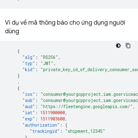
Ví dụ về mã thông báo cho ứng dụng người
dùng
{
"alg"
:
"RS256"
,
"typ"
:
"JWT"
,
"kid"
:
"private_key_id_of_delivery_consumer_se
}
.
{
"iss"
:
"consumer@yourgcpproject.iam.gservicea
"sub"
:
"consumer@yourgcpproject.iam.gservicea
"aud"
:
"https://fleetengine.googleapis.com/"
,
"iat"
:
1511900000
,
"exp"
:
1511903600
,
"authorization"
:
{
"trackingid"
:
"shipment_12345"
}