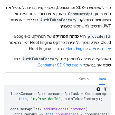
כדי להשתמש ב-Consumer SDK, האפליקציה צריכה להפעיל את
הסינגלטון
ConsumerApi
באופן אסינכרוני. שיטת האתחול
משתמשת במחלקה
AuthTokenFactory
כדי ליצור אסימוני
JWT חדשים למשתמש כשצריך.
providerId
הוא
מזהה הפרויקט
של הפרויקט ב-Google
Cloud. מידע נוסף על יצירת פרויקט Fleet Engine זמין במאמר
יצירת פרויקט Fleet Engine
במדריך Fleet Engine.
האפליקציה צריכה להטמיע את
AuthTokenFactory
כמו
שמתואר במאמר
אימות של Consumer SDK
.
Kotlin
Java
Task<ConsumerApi>
consumerApiTask
=
ConsumerApi
.
in
this
,
"myProviderId"
,
authTokenFactory
);
consumerApiTask
.
addOnSuccessListener
(
consumerApi
-
>
this
.
consumerApi
=
consumerApi
);