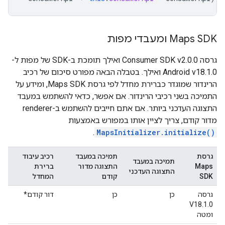
‫Maps SDK ומעבדי מפות
גרסה Consumer SDK v2.0.0 ואילך תומכת ב-SDK של מפות ל-
Android v18.1.0 ואילך. בטבלה הבאה מפורט סיכום של רכיב
הרינדור שמוגדר כברירת מחדל לפי גרסת Maps SDK, ומידע על
התמיכה בשני רכיבי הרינדור. אם אפשר, כדאי להשתמש במעבד
התצוגה העדכני ביותר. אם אתם חייבים להשתמש ב-renderer
מדור קודם, צריך לציין אותו במפורש באמצעות
.
MapsInitializer.initialize()
גרסת
תמיכה במעבד
רכיב עיבוד
תמיכה במעבד
Maps
התצוגה מדור
ברירת
התצוגה העדכני
SDK
קודם
המחדל
גרסה
כן
כן
דור קודם*
V18.1.0
ומטה