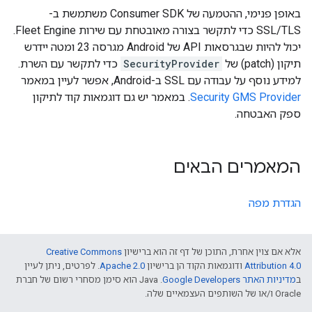
באופן פנימי, ההטמעה של Consumer SDK משתמשת ב-
SSL/TLS כדי לתקשר בצורה מאובטחת עם שירות Fleet Engine.
יכול להיות שבגרסאות API של Android מגרסה 23 ומטה יידרש
תיקון (patch) של
SecurityProvider
כדי לתקשר עם השרת.
למידע נוסף על עבודה עם SSL ב-Android, אפשר לעיין במאמר
Security GMS Provider
. במאמר יש גם דוגמאות קוד לתיקון
ספק האבטחה.
המאמרים הבאים
הגדרת מפה
אלא אם צוין אחרת, התוכן של דף זה הוא ברישיון
Creative Commons
Attribution 4.0
ודוגמאות הקוד הן ברישיון
Apache 2.0
. לפרטים, ניתן לעיין
ב
מדיניות האתר Google Developers‏
.‏ Java הוא סימן מסחרי רשום של חברת
Oracle ו/או של השותפים העצמאיים שלה.