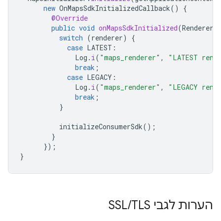
new
OnMapsSdkInitializedCallback
()
{
@Override
public
void
onMapsSdkInitialized
(
Renderer
switch
(
renderer
)
{
case
LATEST
:
Log
.
i
(
"maps_renderer"
,
"LATEST rend
break
;
case
LEGACY
:
Log
.
i
(
"maps_renderer"
,
"LEGACY rend
break
;
}
initializeConsumerSdk
();
}
});
}
הערות לגבי SSL
TLS
/