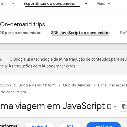
de
Experiência do consumidor
Mais
On-demand trips
OS para o consumidor
SDK JavaScript do consumidor
Ref
O Google usa tecnologia de IA na tradução de conteúdos para seu
ncia. As traduções com IA podem ter erros.
odutos
Google Maps Platform
Mobility Services
Consumer experi
t do consumidor
uma viagem em Java
Script
bookmark_border
ataforma:
JavaScript
Android
iOS