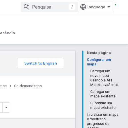
/
erência
Nesta página
Configurar um
mapa
Carregar um
novo mapa
usando a API
Maps JavaScript
ence
On-demand trips
Carregar um
mapa existente
Substituir um
mapa existente
Inicializar um mapa
e mostrar o
progresso da