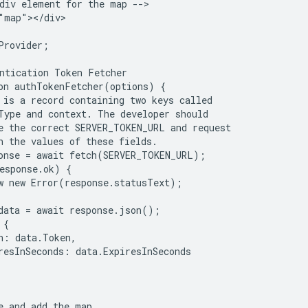
div element for the map -->

"map"></div>

Provider;

ntication Token Fetcher

on authTokenFetcher(options) {

 is a record containing two keys called

Type and context. The developer should

e the correct SERVER_TOKEN_URL and request

n the values of these fields.

onse = await fetch(SERVER_TOKEN_URL);

esponse.ok) {

w new Error(response.statusText);

data = await response.json();

{

n: data.Token,

resInSeconds: data.ExpiresInSeconds

e and add the map
