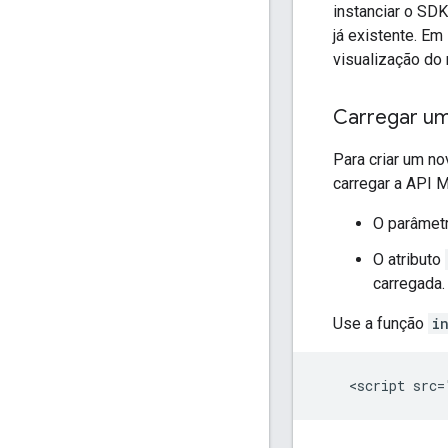
instanciar o SD
já existente. Em
visualização do
Carregar um
Para criar um n
carregar a API M
O parâmet
O atributo
carregada.
Use a função
i