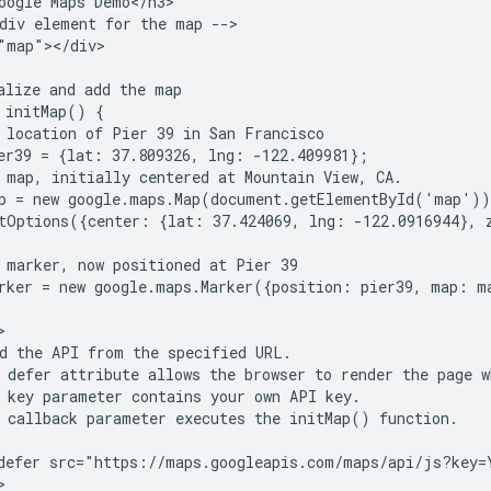
oogle Maps Demo</h3>

div element for the map -->

"map"></div>

alize and add the map

 initMap() {

 location of Pier 39 in San Francisco

er39 = {lat: 37.809326, lng: -122.409981};

 map, initially centered at Mountain View, CA.

p = new google.maps.Map(document.getElementById('map'))
tOptions({center: {lat: 37.424069, lng: -122.0916944}, z
 marker, now positioned at Pier 39

rker = new google.maps.Marker({position: pier39, map: ma


d the API from the specified URL.

 defer attribute allows the browser to render the page w
 key parameter contains your own API key.

 callback parameter executes the initMap() function.

defer src="https://maps.googleapis.com/maps/api/js?key=

