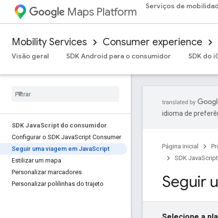
Serviços de mobilida
Maps Platform
Mobility Services
Consumer experience
Visão geral
SDK Android para o consumidor
SDK do i
idioma de preferê
SDK Java
Script do consumidor
Configurar o SDK Java
Script Consumer
Página inicial
Pr
Seguir uma viagem em Java
Script
SDK JavaScrip
Estilizar um mapa
Personalizar marcadores
Seguir 
Personalizar polilinhas do trajeto
Selecione a pl