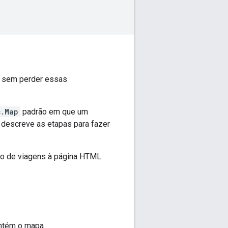
s sem perder essas
s.Map
padrão em que um
 descreve as etapas para fazer
nto de viagens à página HTML
ontém o mapa.