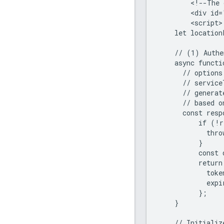
        <!--The 
        <div id=
        <script>

    let location
    // (1) Authe
    async functi
      // options
      // service
      // generat
      // based o
      const resp
          if (!r
            thro
          }

          const 
          return 
            toke
            expi
          };

    }

    // Initializ