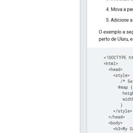
Mova a per
Adicione a
O exemplo a seg
perto de Uluru, 
    <!DOCTYPE ht
    <html>

      <head>

        <style>

           /* Se
          #map {

            heig
            widt
           }

        </style>

      </head>

      <body>

        <h3>My G