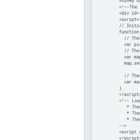
        <h3>My G
        <!--The 
        <div id=
        <script>

        // Initi
        function
          // The
          var pi
          // The
          var ma
          map.se
          // The
          var ma
        }

        </script>
        <!-- Loa
           * The
           * The
           * The
        -->

        <script 
        </script>