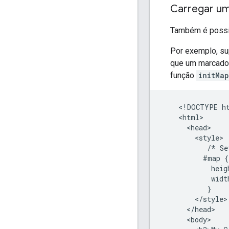
Carregar um
Também é possív
Por exemplo, s
que um marcador
função
initMap
    <!DOCTYPE ht
    <html>

      <head>

        <style>

           /* Se
          #map {

            heig
            widt
           }

        </style>

      </head>

      <body>
