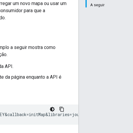
arregar um novo mapa ou usar um
A seguir
 consumidor para que a
do.
emplo a seguir mostra como
ção.
a API.
te da página enquanto a API é