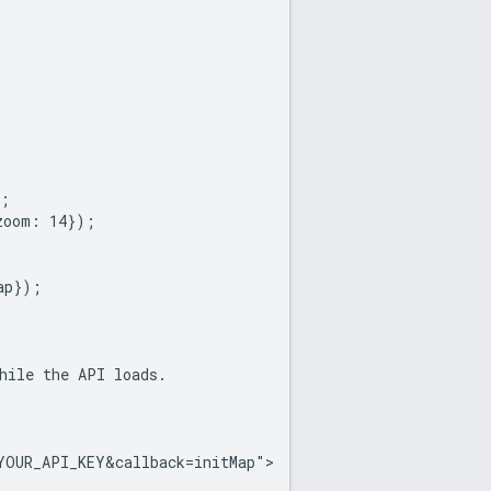
;

oom: 14});

p});

hile the API loads.

YOUR_API_KEY&callback=initMap">
