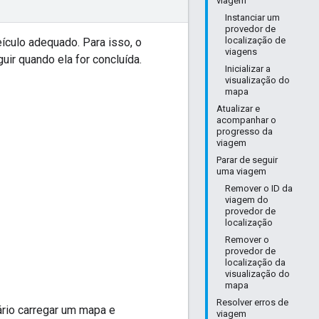
viagem
Instanciar um
provedor de
localização de
ículo adequado. Para isso, o
viagens
uir quando ela for concluída.
Inicializar a
visualização do
mapa
Atualizar e
acompanhar o
progresso da
viagem
Parar de seguir
uma viagem
Remover o ID da
viagem do
provedor de
localização
Remover o
provedor de
localização da
visualização do
mapa
Resolver erros de
rio carregar um mapa e
viagem