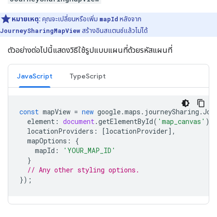
หมายเหตุ:
คุณจะเปลี่ยนหรือเพิ่ม
mapId
หลังจาก
JourneySharingMapView
สร้างอินสแตนซ์แล้วไม่ได้
ตัวอย่างต่อไปนี้แสดงวิธีใช้รูปแบบแผนที่ด้วยรหัสแผนที่
JavaScript
TypeScript
const
mapView
=
new
google
.
maps
.
journeySharing
.
Jou
element
:
document
.
getElementById
(
'map_canvas'
),
locationProviders
:
[
locationProvider
],
mapOptions
:
{
mapId
:
'YOUR_MAP_ID'
}
// Any other styling options.
});