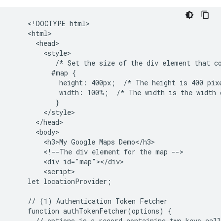
    <!DOCTYPE html>

    <html>

      <head>

        <style>

           /* Set the size of the div element that co
          #map {

            height: 400px;  /* The height is 400 pixe
            width: 100%;  /* The width is the width o
           }

        </style>

      </head>

      <body>

        <h3>My Google Maps Demo</h3>

        <!--The div element for the map -->

        <div id="map"></div>

        <script>

    let locationProvider;

    // (1) Authentication Token Fetcher

    function authTokenFetcher(options) {

      // options is a record containing two keys call