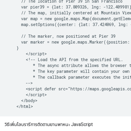
      // The location of Pier 39 in San Francisco

      var pier39 = {lat: 37.809326, lng: -122.409981}
      // The map, initially centered at Mountain View
      var map = new google.maps.Map(document.getElem
      map.setOptions({center: {lat: 37.424069, lng: 
      // The marker, now positioned at Pier 39

      var marker = new google.maps.Marker({position:
    }

        </script>

        <!-- Load the API from the specified URL.

           * The async attribute allows the browser t
           * The key parameter will contain your own 
           * The callback parameter executes the init
        -->

        <script defer src="https://maps.googleapis.c
        </script>

      </body>

วิธีเพิ่มไลบรารีการติดตามยานพาหนะ JavaScript