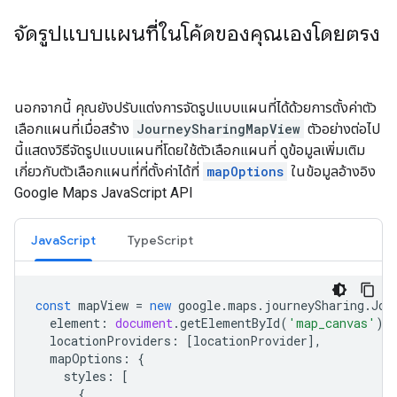
จัดรูปแบบแผนที่ในโค้ดของคุณเองโดยตรง
นอกจากนี้ คุณยังปรับแต่งการจัดรูปแบบแผนที่ได้ด้วยการตั้งค่าตัว
เลือกแผนที่เมื่อสร้าง
JourneySharingMapView
ตัวอย่างต่อไป
นี้แสดงวิธีจัดรูปแบบแผนที่โดยใช้ตัวเลือกแผนที่ ดูข้อมูลเพิ่มเติม
เกี่ยวกับตัวเลือกแผนที่ที่ตั้งค่าได้ที่
mapOptions
ในข้อมูลอ้างอิง
Google Maps JavaScript API
JavaScript
TypeScript
const
mapView
=
new
google
.
maps
.
journeySharing
.
Jou
element
:
document
.
getElementById
(
'map_canvas'
),
locationProviders
:
[
locationProvider
],
mapOptions
:
{
styles
:
[
{