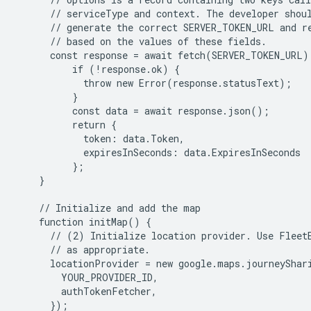
      // serviceType and context. The developer shoul
      // generate the correct SERVER_TOKEN_URL and re
      // based on the values of these fields.

      const response = await fetch(SERVER_TOKEN_URL);
          if (!response.ok) {

            throw new Error(response.statusText);

          }

          const data = await response.json();

          return {

            token: data.Token,

            expiresInSeconds: data.ExpiresInSeconds

          };

    }

    // Initialize and add the map

    function initMap() {

      // (2) Initialize location provider. Use FleetE
      // as appropriate.

      locationProvider = new google.maps.journeyShari
        YOUR_PROVIDER_ID,

        authTokenFetcher,

      });
