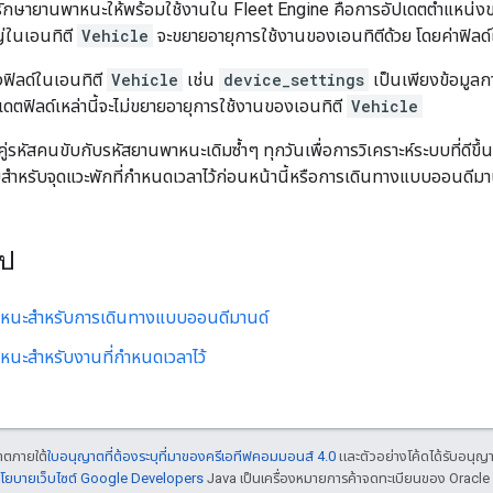
ารรักษายานพาหนะให้พร้อมใช้งานใน Fleet Engine คือการอัปเดตตำแหน่
ญ่ในเอนทิตี
Vehicle
จะขยายอายุการใช้งานของเอนทิตีด้วย โดยค่าฟิลด์
งฟิลด์ในเอนทิตี
Vehicle
เช่น
device_settings
เป็นเพียงข้อมูลก
ัปเดตฟิลด์เหล่านี้จะไม่ขยายอายุการใช้งานของเอนทิตี
Vehicle
ู่รหัสคนขับกับรหัสยานพาหนะเดิมซ้ำๆ ทุกวันเพื่อการวิเคราะห์ระบบที่ดีขึ้
บสำหรับจุดแวะพักที่กำหนดเวลาไว้ก่อนหน้านี้หรือการเดินทางแบบออนดีมา
ไป
าหนะสำหรับการเดินทางแบบออนดีมานด์
หนะสำหรับงานที่กำหนดเวลาไว้
ญาตภายใต้
ใบอนุญาตที่ต้องระบุที่มาของครีเอทีฟคอมมอนส์ 4.0
และตัวอย่างโค้ดได้รับอนุญ
โยบายเว็บไซต์ Google Developers
Java เป็นเครื่องหมายการค้าจดทะเบียนของ Oracle แ