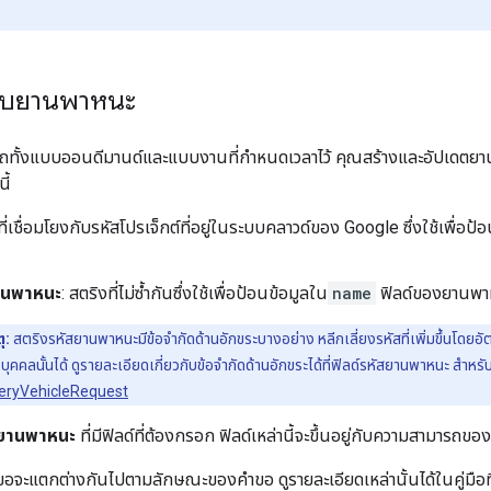
กับยานพาหนะ
ทั้งแบบออนดีมานด์และแบบงานที่กำหนดเวลาไว้ คุณสร้างและอัปเดตยาน
ี้
ที่เชื่อมโยงกับรหัสโปรเจ็กต์ที่อยู่ในระบบคลาวด์ของ Google ซึ่งใช้เพื่อป
านพาหนะ
: สตริงที่ไม่ซ้ำกันซึ่งใช้เพื่อป้อนข้อมูลใน
name
ฟิลด์ของยานพา
ุ:
สตริงรหัสยานพาหนะมีข้อจำกัดด้านอักขระบางอย่าง หลีกเลี่ยงรหัสที่เพิ่มขึ้นโดยอั
ัวบุคคลนั้นได้ ดูรายละเอียดเกี่ยวกับข้อจำกัดด้านอักขระได้ที่ฟิลด์รหัสยานพาหนะ สำหรั
veryVehicleRequest
์ยานพาหนะ
ที่มีฟิลด์ที่ต้องกรอก ฟิลด์เหล่านี้จะขึ้นอยู่กับความสามารถขอ
ขอจะแตกต่างกันไปตามลักษณะของคำขอ ดูรายละเอียดเหล่านั้นได้ในคู่มือที่