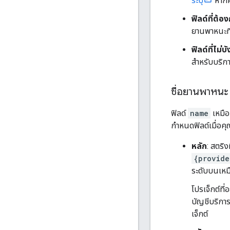
ระบุ
หากคุ
ฟิลด์ที่ต้
ยานพาหนะที
ฟิลด์ที่ไม่บั
สำหรับบริกา
ชื่อยานพาหนะ (
ฟิลด์
name
เหมือ
กำหนดฟิลด์เมื่อคุ
หลัก
: สตริ
{provide
ระดับบนเหม
โปรเจ็กต์ที
บัญชีบริการเ
เจ็กต์