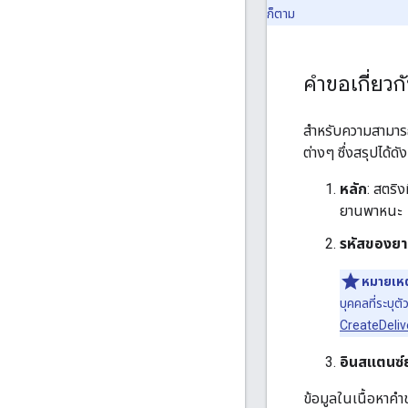
ก็ตาม
คำขอเกี่ยว
สำหรับความสามารถ
ต่างๆ ซึ่งสรุปได้ดังน
หลัก
: สตริง
ยานพาหนะ
รหัสของย
หมายเหต
บุคคลที่ระบุต
CreateDeli
อินสแตนซ
ข้อมูลในเนื้อหาคำ