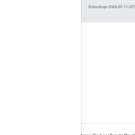
อัปเดตล่าสุด 2026-07-11 UT
เข้าร่วม
Google Developer Program
Google Developer Groups
Google Developer Experts
Accelerators
Google Cloud & NVIDIA