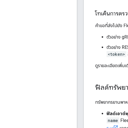
โทเค็นการตรวจ
คำขอที่ส่งไปยัง Fl
ตัวอย่าง gR
ตัวอย่าง R
<token>
ดูรายละเอียดเพิ่มเต
ฟิลด์ทรัพ
ทรัพยากรยานพาหนะ
ฟิลด์เอาต์พ
name
Flee