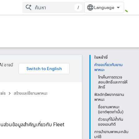
/
ในหน้านี้
AI อาจมี
คำขอเกี่ยวกับยาน
พาหนะ
โทเค็นการตรวจ
สอบสิทธิ์และการให้
สิทธิ์
ials
สร้างและใช้ยานพาหนะ
ฟิลด์ทรัพยากรยาน
พาหนะ
ชื่อยานพาหนะ
(เอาต์พุตเท่านั้น)
ตัวระบุที่ไม่ซ้ำกัน
นส่วนข้อมูลสำคัญเกี่ยวกับ Fleet
ของเอนทิตี
การนำยานพาหนะกลับ
มาใช้