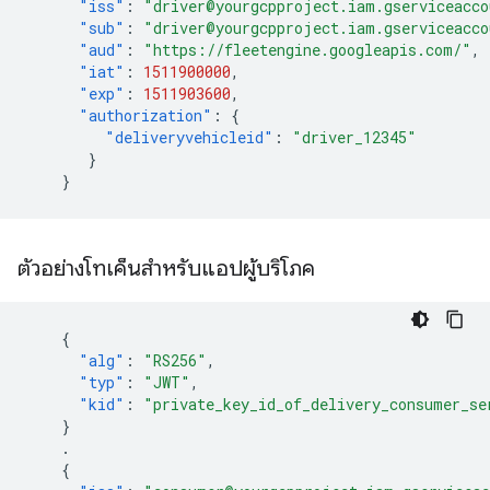
"iss"
:
"driver@yourgcpproject.iam.gserviceacco
"sub"
:
"driver@yourgcpproject.iam.gserviceacco
"aud"
:
"https://fleetengine.googleapis.com/"
,
"iat"
:
1511900000
,
"exp"
:
1511903600
,
"authorization"
:
{
"deliveryvehicleid"
:
"driver_12345"
}
}
ตัวอย่างโทเค็นสำหรับแอปผู้บริโภค
{
"alg"
:
"RS256"
,
"typ"
:
"JWT"
,
"kid"
:
"private_key_id_of_delivery_consumer_se
}
.
{