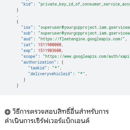
"kid"
:
"private_key_id_of_consumer_service_acc
}
.
{
"iss"
:
"superuser@yourgcpproject.iam.gservicea
"sub"
:
"superuser@yourgcpproject.iam.gservicea
"aud"
:
"https://fleetengine.googleapis.com/"
,
"iat"
:
1511900000
,
"exp"
:
1511903600
,
"scope"
:
"https://www.googleapis.com/auth/xapi
"authorization"
:
{
"taskid"
:
"*"
,
"deliveryvehicleid"
:
"*"
,
}
}
วิธีการตรวจสอบสิทธิ์อื่นสำหรับการ
ดำเนินการเซิร์ฟเวอร์แบ็กเอนด์