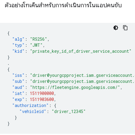
ตัวอย่างโทเค็นสำหรับการดำเนินการในแอปคนขับ
{
"alg"
:
"RS256"
,
"typ"
:
"JWT"
,
"kid"
:
"private_key_id_of_driver_service_account"
}
.
{
"iss"
:
"driver@yourgcpproject.iam.gserviceaccount
"sub"
:
"driver@yourgcpproject.iam.gserviceaccount
"aud"
:
"https://fleetengine.googleapis.com/"
,
"iat"
:
1511900000
,
"exp"
:
1511903600
,
"authorization"
:
{
"vehicleid"
:
"driver_12345"
}
}