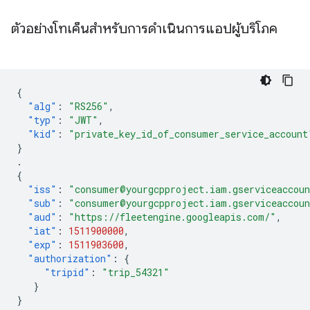
ตัวอย่างโทเค็นสำหรับการดำเนินการแอปผู้บริโภค
{
"alg"
:
"RS256"
,
"typ"
:
"JWT"
,
"kid"
:
"private_key_id_of_consumer_service_account
}
.
{
"iss"
:
"consumer@yourgcpproject.iam.gserviceaccou
"sub"
:
"consumer@yourgcpproject.iam.gserviceaccou
"aud"
:
"https://fleetengine.googleapis.com/"
,
"iat"
:
1511900000
,
"exp"
:
1511903600
,
"authorization"
:
{
"tripid"
:
"trip_54321"
}
}