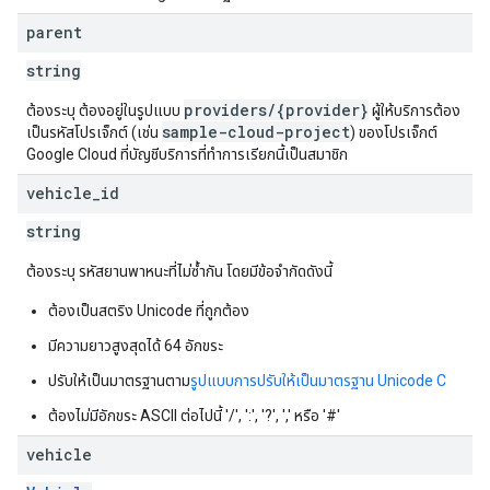
parent
string
providers/{provider}
ต้องระบุ ต้องอยู่ในรูปแบบ
ผู้ให้บริการต้อง
sample-cloud-project
เป็นรหัสโปรเจ็กต์ (เช่น
) ของโปรเจ็กต์
Google Cloud ที่บัญชีบริการที่ทำการเรียกนี้เป็นสมาชิก
vehicle
_
id
string
ต้องระบุ รหัสยานพาหนะที่ไม่ซ้ำกัน โดยมีข้อจำกัดดังนี้
ต้องเป็นสตริง Unicode ที่ถูกต้อง
มีความยาวสูงสุดได้ 64 อักขระ
ปรับให้เป็นมาตรฐานตาม
รูปแบบการปรับให้เป็นมาตรฐาน Unicode C
ต้องไม่มีอักขระ ASCII ต่อไปนี้ '/', ':', '?', ',' หรือ '#'
vehicle