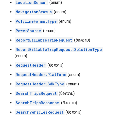
LocationSensor
(enum)
NavigationStatus
(enum)
PolylineFormatType
(enum)
PowerSource
(enum)
ReportBillableTripRequest
(ข้อความ)
ReportBillableTripRequest.SolutionType
(enum)
RequestHeader
(ข้อความ)
RequestHeader.Platform
(enum)
RequestHeader.SdkType
(enum)
SearchTripsRequest
(ข้อความ)
SearchTripsResponse
(ข้อความ)
SearchVehiclesRequest
(ข้อความ)