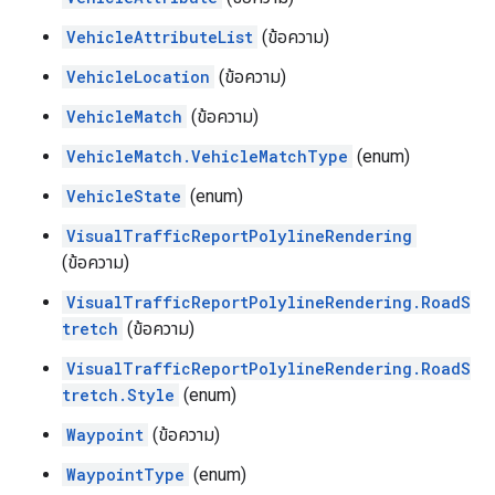
VehicleAttributeList
(ข้อความ)
VehicleLocation
(ข้อความ)
VehicleMatch
(ข้อความ)
VehicleMatch.VehicleMatchType
(enum)
VehicleState
(enum)
VisualTrafficReportPolylineRendering
(ข้อความ)
VisualTrafficReportPolylineRendering.RoadS
tretch
(ข้อความ)
VisualTrafficReportPolylineRendering.RoadS
tretch.Style
(enum)
Waypoint
(ข้อความ)
WaypointType
(enum)