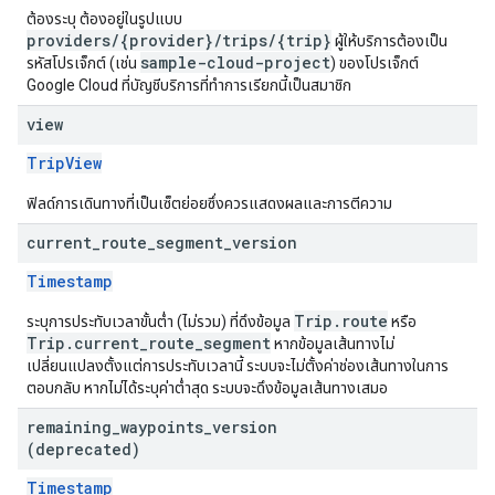
ต้องระบุ ต้องอยู่ในรูปแบบ
providers/{provider}/trips/{trip}
ผู้ให้บริการต้องเป็น
sample-cloud-project
รหัสโปรเจ็กต์ (เช่น
) ของโปรเจ็กต์
Google Cloud ที่บัญชีบริการที่ทำการเรียกนี้เป็นสมาชิก
view
TripView
ฟิลด์การเดินทางที่เป็นเซ็ตย่อยซึ่งควรแสดงผลและการตีความ
current
_
route
_
segment
_
version
Timestamp
Trip.route
ระบุการประทับเวลาขั้นต่ำ (ไม่รวม) ที่ดึงข้อมูล
หรือ
Trip.current_route_segment
หากข้อมูลเส้นทางไม่
เปลี่ยนแปลงตั้งแต่การประทับเวลานี้ ระบบจะไม่ตั้งค่าช่องเส้นทางในการ
ตอบกลับ หากไม่ได้ระบุค่าต่ำสุด ระบบจะดึงข้อมูลเส้นทางเสมอ
remaining
_
waypoints
_
version
(deprecated)
Timestamp