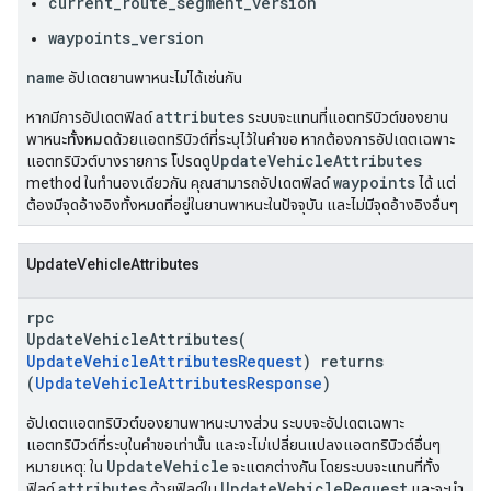
current_route_segment_version
waypoints_version
name
อัปเดตยานพาหนะไม่ได้เช่นกัน
attributes
หากมีการอัปเดตฟิลด์
ระบบจะแทนที่แอตทริบิวต์ของยาน
พาหนะ
ทั้งหมด
ด้วยแอตทริบิวต์ที่ระบุไว้ในคำขอ หากต้องการอัปเดตเฉพาะ
UpdateVehicleAttributes
แอตทริบิวต์บางรายการ โปรดดู
waypoints
method ในทำนองเดียวกัน คุณสามารถอัปเดตฟิลด์
ได้ แต่
ต้องมีจุดอ้างอิงทั้งหมดที่อยู่ในยานพาหนะในปัจจุบัน และไม่มีจุดอ้างอิงอื่นๆ
UpdateVehicleAttributes
rpc
UpdateVehicleAttributes(
UpdateVehicleAttributesRequest
) returns
(
UpdateVehicleAttributesResponse
)
อัปเดตแอตทริบิวต์ของยานพาหนะบางส่วน ระบบจะอัปเดตเฉพาะ
แอตทริบิวต์ที่ระบุในคำขอเท่านั้น และจะไม่เปลี่ยนแปลงแอตทริบิวต์อื่นๆ
UpdateVehicle
หมายเหตุ: ใน
จะแตกต่างกัน โดยระบบจะแทนที่ทั้ง
attributes
UpdateVehicleRequest
ฟิลด์
ด้วยฟิลด์ใน
และจะนำ