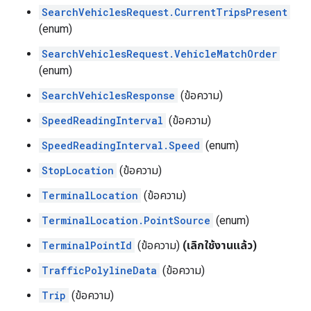
SearchVehiclesRequest.CurrentTripsPresent
(enum)
SearchVehiclesRequest.VehicleMatchOrder
(enum)
SearchVehiclesResponse
(ข้อความ)
SpeedReadingInterval
(ข้อความ)
SpeedReadingInterval.Speed
(enum)
StopLocation
(ข้อความ)
TerminalLocation
(ข้อความ)
TerminalLocation.PointSource
(enum)
TerminalPointId
(ข้อความ)
(เลิกใช้งานแล้ว)
TrafficPolylineData
(ข้อความ)
Trip
(ข้อความ)