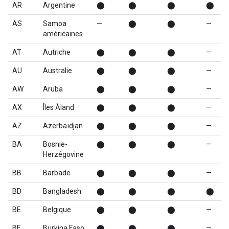
AR
Argentine
⬤
⬤
⬤
⬤
AS
Samoa
—
⬤
⬤
—
américaines
AT
Autriche
⬤
⬤
⬤
—
AU
Australie
⬤
⬤
⬤
—
AW
Aruba
⬤
⬤
⬤
—
AX
Îles Åland
⬤
⬤
⬤
—
AZ
Azerbaïdjan
⬤
⬤
⬤
—
BA
Bosnie-
⬤
⬤
⬤
—
Herzégovine
BB
Barbade
⬤
⬤
⬤
—
BD
Bangladesh
⬤
⬤
⬤
⬤
BE
Belgique
⬤
⬤
⬤
—
BF
Burkina Faso
⬤
⬤
⬤
—