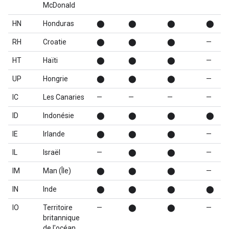
McDonald
HN
Honduras
⬤
⬤
⬤
⬤
RH
Croatie
⬤
⬤
⬤
—
HT
Haïti
⬤
⬤
⬤
—
UP
Hongrie
⬤
⬤
⬤
—
IC
Les Canaries
—
—
—
—
ID
Indonésie
⬤
⬤
⬤
⬤
IE
Irlande
⬤
⬤
⬤
—
IL
Israël
—
⬤
⬤
—
IM
Man (Île)
⬤
⬤
⬤
—
IN
Inde
⬤
⬤
⬤
⬤
IO
Territoire
—
⬤
⬤
—
britannique
de l'océan