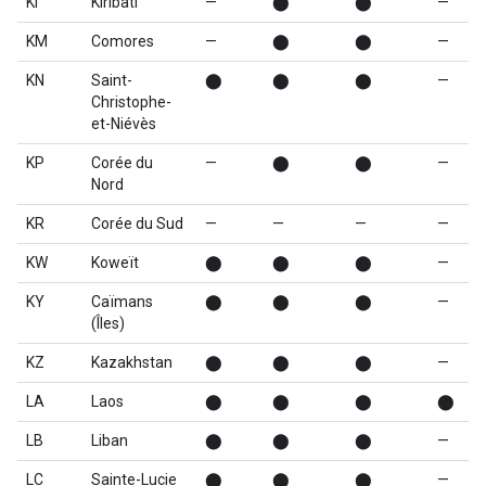
KI
Kiribati
—
⬤
⬤
—
KM
Comores
—
⬤
⬤
—
KN
Saint-
⬤
⬤
⬤
—
Christophe-
et-Niévès
KP
Corée du
—
⬤
⬤
—
Nord
KR
Corée du Sud
—
—
—
—
KW
Koweït
⬤
⬤
⬤
—
KY
Caïmans
⬤
⬤
⬤
—
(Îles)
KZ
Kazakhstan
⬤
⬤
⬤
—
LA
Laos
⬤
⬤
⬤
⬤
LB
Liban
⬤
⬤
⬤
—
LC
Sainte-Lucie
⬤
⬤
⬤
—