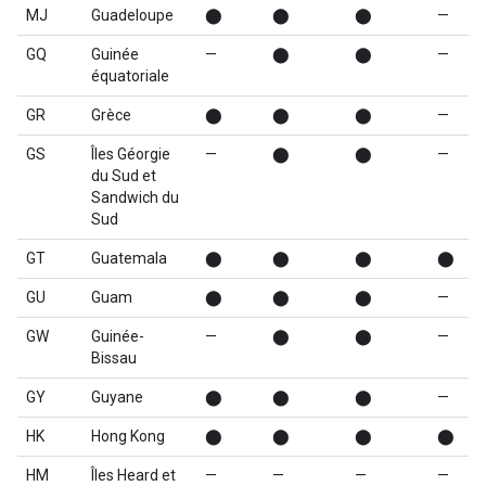
MJ
Guadeloupe
⬤
⬤
⬤
—
GQ
Guinée
—
⬤
⬤
—
équatoriale
GR
Grèce
⬤
⬤
⬤
—
GS
Îles Géorgie
—
⬤
⬤
—
du Sud et
Sandwich du
Sud
GT
Guatemala
⬤
⬤
⬤
⬤
GU
Guam
⬤
⬤
⬤
—
GW
Guinée-
—
⬤
⬤
—
Bissau
GY
Guyane
⬤
⬤
⬤
—
HK
Hong Kong
⬤
⬤
⬤
⬤
HM
Îles Heard et
—
—
—
—