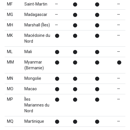
MF
Saint-Martin
—
⬤
⬤
—
MG
Madagascar
—
⬤
⬤
—
MH
Marshall (Îles)
—
⬤
⬤
—
MK
Macédoine du
⬤
⬤
⬤
—
Nord
ML
Mali
⬤
⬤
⬤
—
MM
Myanmar
⬤
⬤
⬤
⬤
(Birmanie)
MN
Mongolie
⬤
⬤
⬤
—
MO
Macao
⬤
⬤
⬤
—
MP
Îles
⬤
⬤
⬤
—
Mariannes du
Nord
MQ
Martinique
⬤
⬤
⬤
—