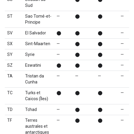
Sud
ST
Sao Tomé-et-
—
⬤
⬤
—
Principe
SV
El Salvador
⬤
⬤
⬤
—
SX
Sint-Maarten
—
⬤
⬤
—
SY
Syrie
—
⬤
⬤
—
SZ
Eswatini
⬤
⬤
⬤
—
TA
Tristan da
—
—
—
—
Cunha
TC
Turks et
⬤
⬤
⬤
—
Caïcos (Îles)
TD
Tchad
—
⬤
⬤
—
TF
Terres
—
⬤
⬤
—
australes et
antarctiques