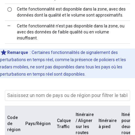
◯
Cette fonctionnalité est disponible dans la zone, avec des
données dont la qualité et le volume sont approximatifs.
—
Cette fonctionnalité n'est pas disponible dans la zone, ou
avec des données de faible qualité ou en volume
insuffisant.
Remarque
: Certaines fonctionnalités de signalement des
perturbations en temps réel, comme la présence de policiers et les
radars mobiles, ne sont pas disponibles dans tous les pays où les
perturbations en temps réel sont disponibles.
Itinéraire
Itinéra
Code
Calque
/ Aligner
Itinéraire
pour
de
Pays/Région
Traffic
sur les
à pied
deux-
région
routes
roues