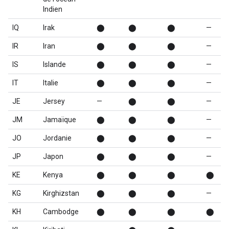
Indien
IQ
Irak
⬤
⬤
⬤
—
IR
Iran
⬤
⬤
⬤
—
IS
Islande
⬤
⬤
⬤
—
IT
Italie
⬤
⬤
⬤
—
JE
Jersey
—
⬤
⬤
—
JM
Jamaïque
⬤
⬤
⬤
—
JO
Jordanie
⬤
⬤
⬤
—
JP
Japon
⬤
⬤
⬤
—
KE
Kenya
⬤
⬤
⬤
⬤
KG
Kirghizstan
⬤
⬤
⬤
—
KH
Cambodge
⬤
⬤
⬤
⬤