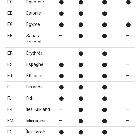
EC
Équateur
⬤
⬤
⬤
⬤
EE
Estonie
⬤
⬤
⬤
—
EG
Égypte
⬤
⬤
⬤
⬤
EH
Sahara
—
⬤
⬤
—
oriental
ER
Érythrée
—
⬤
⬤
—
ES
Espagne
⬤
⬤
⬤
—
ET
Éthiopie
⬤
⬤
⬤
—
FI
Finlande
⬤
⬤
⬤
—
FJ
Fidji
⬤
⬤
⬤
—
FK
Îles Falkland
—
⬤
⬤
—
FM
Micronésie
—
⬤
⬤
—
FO
Îles Féroé
⬤
⬤
⬤
—