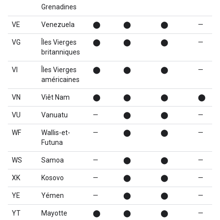
Grenadines
VE
Venezuela
⬤
⬤
⬤
—
VG
Îles Vierges
⬤
⬤
⬤
—
britanniques
VI
Îles Vierges
⬤
⬤
⬤
—
américaines
VN
Viêt Nam
⬤
⬤
⬤
⬤
VU
Vanuatu
—
⬤
⬤
—
WF
Wallis-et-
—
⬤
⬤
—
Futuna
WS
Samoa
—
⬤
⬤
—
XK
Kosovo
—
⬤
⬤
—
YE
Yémen
—
⬤
⬤
—
YT
Mayotte
⬤
⬤
⬤
—