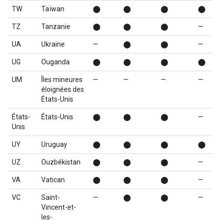
TW
Taïwan
⬤
⬤
⬤
⬤
TZ
Tanzanie
⬤
⬤
⬤
—
UA
Ukraine
—
⬤
⬤
—
UG
Ouganda
⬤
⬤
⬤
⬤
UM
Îles mineures
—
—
—
—
éloignées des
États-Unis
États-
États-Unis
⬤
⬤
⬤
—
Unis
UY
Uruguay
⬤
⬤
⬤
⬤
UZ
Ouzbékistan
⬤
⬤
⬤
—
VA
Vatican
⬤
⬤
⬤
—
VC
Saint-
—
⬤
⬤
—
Vincent-et-
les-