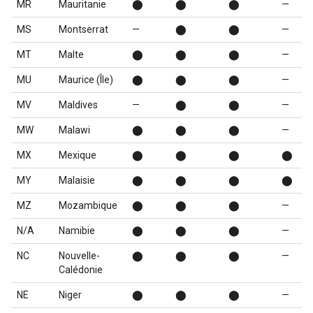
MR
Mauritanie
⬤
⬤
⬤
—
MS
Montserrat
—
⬤
⬤
—
MT
Malte
⬤
⬤
⬤
—
MU
Maurice (Île)
⬤
⬤
⬤
—
MV
Maldives
—
⬤
⬤
—
MW
Malawi
⬤
⬤
⬤
—
MX
Mexique
⬤
⬤
⬤
⬤
MY
Malaisie
⬤
⬤
⬤
⬤
MZ
Mozambique
⬤
⬤
⬤
—
N/A
Namibie
⬤
⬤
⬤
—
NC
Nouvelle-
⬤
⬤
⬤
—
Calédonie
NE
Niger
⬤
⬤
⬤
—