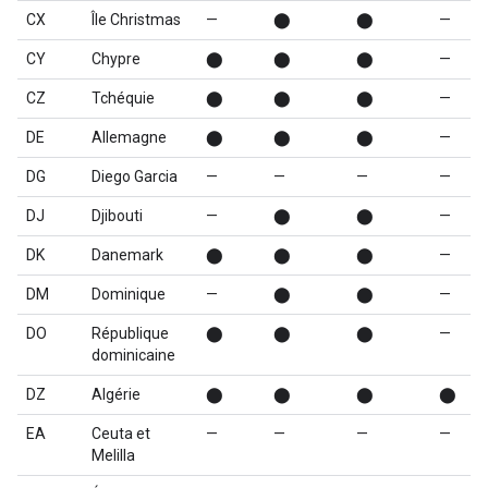
CX
Île Christmas
—
⬤
⬤
—
CY
Chypre
⬤
⬤
⬤
—
CZ
Tchéquie
⬤
⬤
⬤
—
DE
Allemagne
⬤
⬤
⬤
—
DG
Diego Garcia
—
—
—
—
DJ
Djibouti
—
⬤
⬤
—
DK
Danemark
⬤
⬤
⬤
—
DM
Dominique
—
⬤
⬤
—
DO
République
⬤
⬤
⬤
—
dominicaine
DZ
Algérie
⬤
⬤
⬤
⬤
EA
Ceuta et
—
—
—
—
Melilla