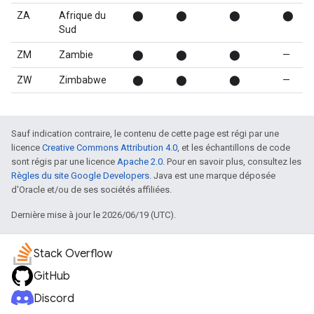
ZA
Afrique du
⬤
⬤
⬤
⬤
Sud
ZM
Zambie
⬤
⬤
⬤
—
ZW
Zimbabwe
⬤
⬤
⬤
—
Sauf indication contraire, le contenu de cette page est régi par une
licence
Creative Commons Attribution 4.0
, et les échantillons de code
sont régis par une licence
Apache 2.0
. Pour en savoir plus, consultez les
Règles du site Google Developers
. Java est une marque déposée
d'Oracle et/ou de ses sociétés affiliées.
Dernière mise à jour le 2026/06/19 (UTC).
Stack Overflow
GitHub
Discord