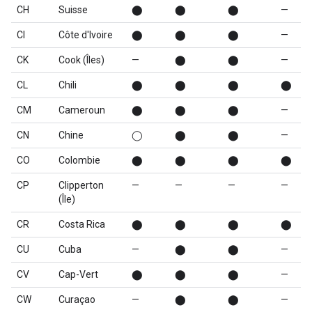
CH
Suisse
⬤
⬤
⬤
—
CI
Côte d'Ivoire
⬤
⬤
⬤
—
CK
Cook (Îles)
—
⬤
⬤
—
CL
Chili
⬤
⬤
⬤
⬤
CM
Cameroun
⬤
⬤
⬤
—
CN
Chine
◯
⬤
⬤
—
CO
Colombie
⬤
⬤
⬤
⬤
CP
Clipperton
—
—
—
—
(Île)
CR
Costa Rica
⬤
⬤
⬤
⬤
CU
Cuba
—
⬤
⬤
—
CV
Cap-Vert
⬤
⬤
⬤
—
CW
Curaçao
—
⬤
⬤
—