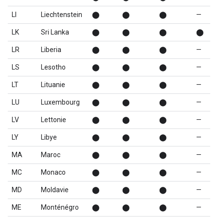
LI
Liechtenstein
⬤
⬤
⬤
—
LK
Sri Lanka
⬤
⬤
⬤
⬤
LR
Liberia
⬤
⬤
⬤
—
LS
Lesotho
⬤
⬤
⬤
—
LT
Lituanie
⬤
⬤
⬤
—
LU
Luxembourg
⬤
⬤
⬤
—
LV
Lettonie
⬤
⬤
⬤
—
LY
Libye
⬤
⬤
⬤
—
MA
Maroc
⬤
⬤
⬤
—
MC
Monaco
⬤
⬤
⬤
—
MD
Moldavie
⬤
⬤
⬤
—
ME
Monténégro
⬤
⬤
⬤
—