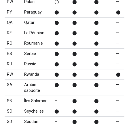
PW
Palaos
◯
⬤
⬤
—
PY
Paraguay
⬤
⬤
⬤
⬤
QA
Qatar
⬤
⬤
⬤
—
RE
La Réunion
⬤
⬤
⬤
—
RO
Roumanie
⬤
⬤
⬤
—
RS
Serbie
⬤
⬤
⬤
—
RU
Russie
⬤
⬤
⬤
—
RW
Rwanda
⬤
⬤
⬤
⬤
SA
Arabie
⬤
⬤
⬤
—
saoudite
SB
Îles Salomon
—
⬤
⬤
—
SC
Seychelles
⬤
⬤
⬤
—
SD
Soudan
—
⬤
⬤
—