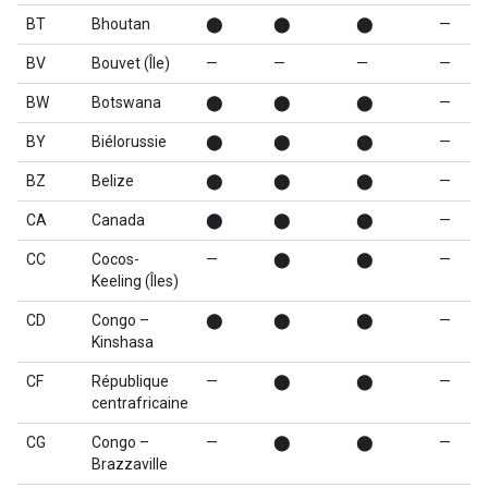
BT
Bhoutan
⬤
⬤
⬤
—
BV
Bouvet (Île)
—
—
—
—
BW
Botswana
⬤
⬤
⬤
—
BY
Biélorussie
⬤
⬤
⬤
—
BZ
Belize
⬤
⬤
⬤
—
CA
Canada
⬤
⬤
⬤
—
CC
Cocos-
—
⬤
⬤
—
Keeling (Îles)
CD
Congo –
⬤
⬤
⬤
—
Kinshasa
CF
République
—
⬤
⬤
—
centrafricaine
CG
Congo –
—
⬤
⬤
—
Brazzaville