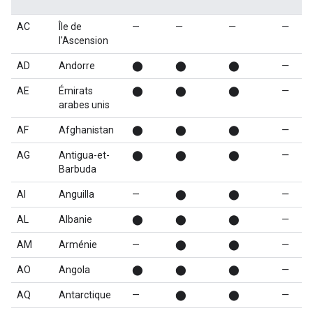
AC
Île de
—
—
—
—
l'Ascension
AD
Andorre
⬤
⬤
⬤
—
AE
Émirats
⬤
⬤
⬤
—
arabes unis
AF
Afghanistan
⬤
⬤
⬤
—
AG
Antigua-et-
⬤
⬤
⬤
—
Barbuda
AI
Anguilla
—
⬤
⬤
—
AL
Albanie
⬤
⬤
⬤
—
AM
Arménie
—
⬤
⬤
—
AO
Angola
⬤
⬤
⬤
—
AQ
Antarctique
—
⬤
⬤
—