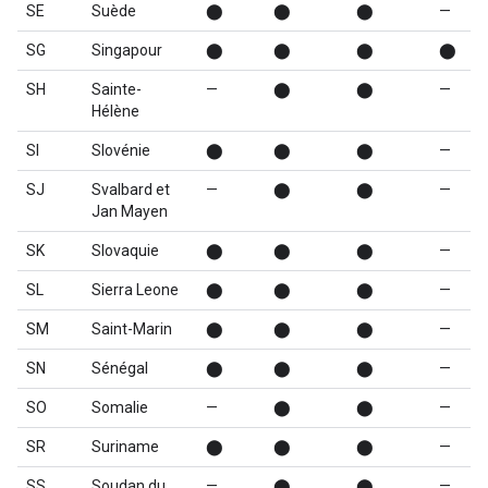
SE
Suède
⬤
⬤
⬤
—
SG
Singapour
⬤
⬤
⬤
⬤
SH
Sainte-
—
⬤
⬤
—
Hélène
SI
Slovénie
⬤
⬤
⬤
—
SJ
Svalbard et
—
⬤
⬤
—
Jan Mayen
SK
Slovaquie
⬤
⬤
⬤
—
SL
Sierra Leone
⬤
⬤
⬤
—
SM
Saint-Marin
⬤
⬤
⬤
—
SN
Sénégal
⬤
⬤
⬤
—
SO
Somalie
—
⬤
⬤
—
SR
Suriname
⬤
⬤
⬤
—
SS
Soudan du
—
⬤
⬤
—