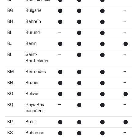
BG
Bulgarie
⬤
⬤
⬤
—
BH
Bahreïn
⬤
⬤
⬤
—
BI
Burundi
—
⬤
⬤
—
BJ
Bénin
⬤
⬤
⬤
⬤
BL
Saint-
—
⬤
⬤
—
Barthélemy
BM
Bermudes
⬤
⬤
⬤
—
BN
Brunei
⬤
⬤
⬤
—
BO
Bolivie
⬤
⬤
⬤
⬤
BQ
Pays-Bas
—
⬤
⬤
—
caribéens
BR
Brésil
⬤
⬤
⬤
⬤
BS
Bahamas
⬤
⬤
⬤
—