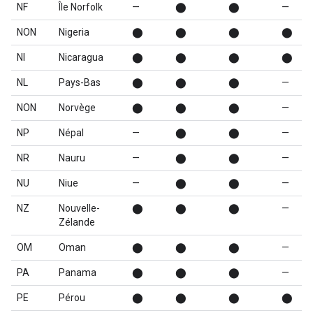
NF
Île Norfolk
—
⬤
⬤
—
NON
Nigeria
⬤
⬤
⬤
⬤
NI
Nicaragua
⬤
⬤
⬤
⬤
NL
Pays-Bas
⬤
⬤
⬤
—
NON
Norvège
⬤
⬤
⬤
—
NP
Népal
—
⬤
⬤
—
NR
Nauru
—
⬤
⬤
—
NU
Niue
—
⬤
⬤
—
NZ
Nouvelle-
⬤
⬤
⬤
—
Zélande
OM
Oman
⬤
⬤
⬤
—
PA
Panama
⬤
⬤
⬤
—
PE
Pérou
⬤
⬤
⬤
⬤