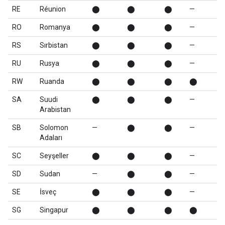
RE
Réunion
⬤
⬤
⬤
—
RO
Romanya
⬤
⬤
⬤
—
RS
Sırbistan
⬤
⬤
⬤
—
RU
Rusya
⬤
⬤
⬤
—
RW
Ruanda
⬤
⬤
⬤
⬤
SA
Suudi
⬤
⬤
⬤
—
Arabistan
SB
Solomon
—
⬤
⬤
—
Adaları
SC
Seyşeller
⬤
⬤
⬤
—
SD
Sudan
—
⬤
⬤
—
SE
İsveç
⬤
⬤
⬤
—
SG
Singapur
⬤
⬤
⬤
⬤