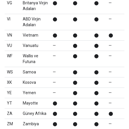
VG
Britanya Virjin
⬤
⬤
⬤
—
Adaları
VI
ABD Virjin
⬤
⬤
⬤
—
Adaları
VN
Vietnam
⬤
⬤
⬤
⬤
VU
Vanuatu
—
⬤
⬤
—
WF
Wallis ve
—
⬤
⬤
—
Futuna
WS
Samoa
—
⬤
⬤
—
XK
Kosova
—
⬤
⬤
—
YE
Yemen
—
⬤
⬤
—
YT
Mayotte
⬤
⬤
⬤
—
ZA
Güney Afrika
⬤
⬤
⬤
⬤
ZM
Zambiya
⬤
⬤
⬤
—