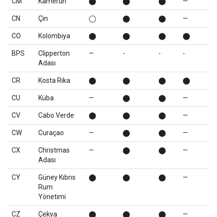
CM
Kamerun
⬤
⬤
⬤
—
CN
Çin
◯
⬤
⬤
—
CO
Kolombiya
⬤
⬤
⬤
⬤
BPS
Clipperton
—
-
-
-
Adası
CR
Kosta Rika
⬤
⬤
⬤
⬤
CU
Küba
—
⬤
⬤
—
CV
Cabo Verde
⬤
⬤
⬤
—
CW
Curaçao
—
⬤
⬤
—
CX
Christmas
—
⬤
⬤
—
Adası
CY
Güney Kıbrıs
⬤
⬤
⬤
—
Rum
Yönetimi
CZ
Çekya
⬤
⬤
⬤
—