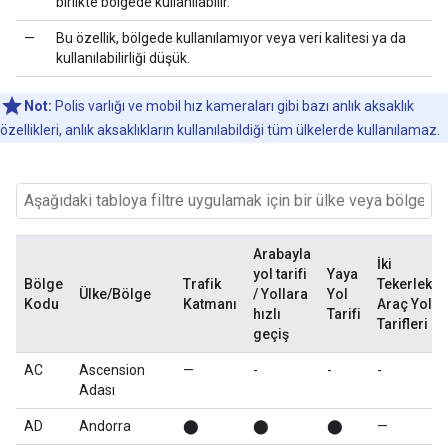
birlikte bölgede kullanılabilir.
—
Bu özellik, bölgede kullanılamıyor veya veri kalitesi ya da
kullanılabilirliği düşük.
Not:
Polis varlığı ve mobil hız kameraları gibi bazı anlık aksaklık
özellikleri, anlık aksaklıkların kullanılabildiği tüm ülkelerde kullanılamaz.
Arabayla
İki
yol tarifi
Yaya
Bölge
Trafik
Tekerlekli
Ülke/Bölge
/ Yollara
Yol
Kodu
Katmanı
Araç Yol
hızlı
Tarifi
Tarifleri
geçiş
AC
Ascension
—
-
-
-
Adası
AD
Andorra
⬤
⬤
⬤
—