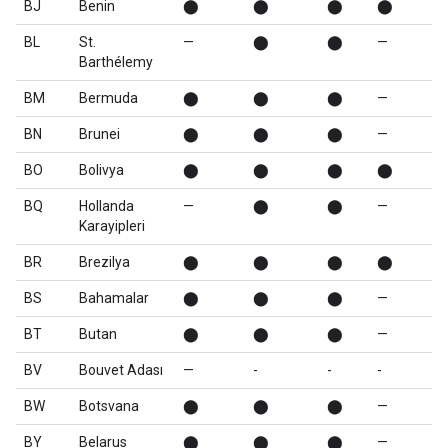
BJ
Benin
⬤
⬤
⬤
⬤
BL
St.
—
⬤
⬤
—
Barthélemy
BM
Bermuda
⬤
⬤
⬤
—
BN
Brunei
⬤
⬤
⬤
—
BO
Bolivya
⬤
⬤
⬤
⬤
BQ
Hollanda
—
⬤
⬤
—
Karayipleri
BR
Brezilya
⬤
⬤
⬤
⬤
BS
Bahamalar
⬤
⬤
⬤
—
BT
Butan
⬤
⬤
⬤
—
BV
Bouvet Adası
—
-
-
-
BW
Botsvana
⬤
⬤
⬤
—
BY
Belarus
⬤
⬤
⬤
—