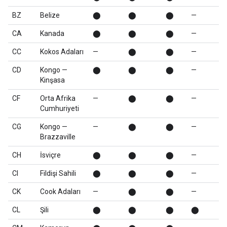
BZ
Belize
⬤
⬤
⬤
—
CA
Kanada
⬤
⬤
⬤
—
CC
Kokos Adaları
—
⬤
⬤
—
CD
Kongo —
⬤
⬤
⬤
—
Kinşasa
CF
Orta Afrika
—
⬤
⬤
—
Cumhuriyeti
CG
Kongo —
—
⬤
⬤
—
Brazzaville
CH
İsviçre
⬤
⬤
⬤
—
CI
Fildişi Sahili
⬤
⬤
⬤
—
CK
Cook Adaları
—
⬤
⬤
—
CL
Şili
⬤
⬤
⬤
⬤