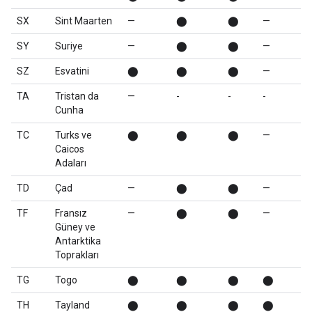
SX
Sint Maarten
—
⬤
⬤
—
SY
Suriye
—
⬤
⬤
—
SZ
Esvatini
⬤
⬤
⬤
—
TA
Tristan da
—
-
-
-
Cunha
TC
Turks ve
⬤
⬤
⬤
—
Caicos
Adaları
TD
Çad
—
⬤
⬤
—
TF
Fransız
—
⬤
⬤
—
Güney ve
Antarktika
Toprakları
TG
Togo
⬤
⬤
⬤
⬤
TH
Tayland
⬤
⬤
⬤
⬤