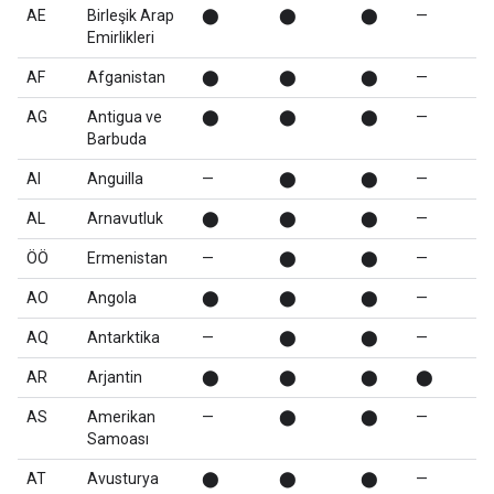
AE
Birleşik Arap
⬤
⬤
⬤
—
Emirlikleri
AF
Afganistan
⬤
⬤
⬤
—
AG
Antigua ve
⬤
⬤
⬤
—
Barbuda
AI
Anguilla
—
⬤
⬤
—
AL
Arnavutluk
⬤
⬤
⬤
—
ÖÖ
Ermenistan
—
⬤
⬤
—
AO
Angola
⬤
⬤
⬤
—
AQ
Antarktika
—
⬤
⬤
—
AR
Arjantin
⬤
⬤
⬤
⬤
AS
Amerikan
—
⬤
⬤
—
Samoası
AT
Avusturya
⬤
⬤
⬤
—