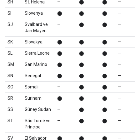
SH
St. Helena
—
⬤
⬤
—
SI
Slovenya
⬤
⬤
⬤
—
SJ
Svalbard ve
—
⬤
⬤
—
Jan Mayen
SK
Slovakya
⬤
⬤
⬤
—
SL
Sierra Leone
⬤
⬤
⬤
—
SM
San Marino
⬤
⬤
⬤
—
SN
Senegal
⬤
⬤
⬤
—
SO
Somali
—
⬤
⬤
—
SR
Surinam
⬤
⬤
⬤
—
SS
Güney Sudan
—
⬤
⬤
—
ST
São Tomé ve
—
⬤
⬤
—
Príncipe
SV
El Salvador
⬤
⬤
⬤
—