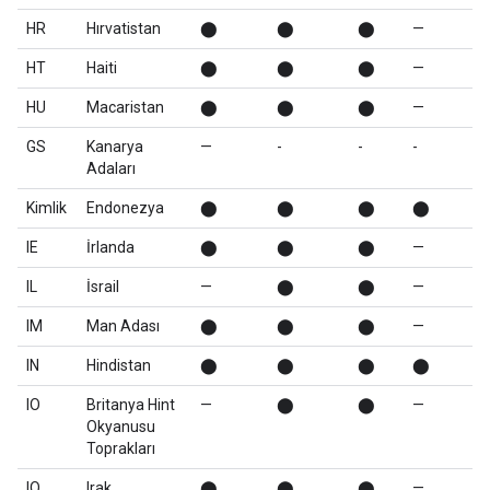
HR
Hırvatistan
⬤
⬤
⬤
—
HT
Haiti
⬤
⬤
⬤
—
HU
Macaristan
⬤
⬤
⬤
—
GS
Kanarya
—
-
-
-
Adaları
Kimlik
Endonezya
⬤
⬤
⬤
⬤
IE
İrlanda
⬤
⬤
⬤
—
IL
İsrail
—
⬤
⬤
—
IM
Man Adası
⬤
⬤
⬤
—
IN
Hindistan
⬤
⬤
⬤
⬤
IO
Britanya Hint
—
⬤
⬤
—
Okyanusu
Toprakları
IQ
Irak
⬤
⬤
⬤
—