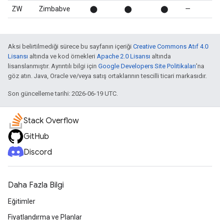
ZW
Zimbabve
⬤
⬤
⬤
—
Aksi belirtilmediği sürece bu sayfanın içeriği
Creative Commons Atıf 4.0
Lisansı
altında ve kod örnekleri
Apache 2.0 Lisansı
altında
lisanslanmıştır. Ayrıntılı bilgi için
Google Developers Site Politikaları
'na
göz atın. Java, Oracle ve/veya satış ortaklarının tescilli ticari markasıdır.
Son güncelleme tarihi: 2026-06-19 UTC.
Stack Overflow
GitHub
Discord
Daha Fazla Bilgi
Eğitimler
Fiyatlandırma ve Planlar