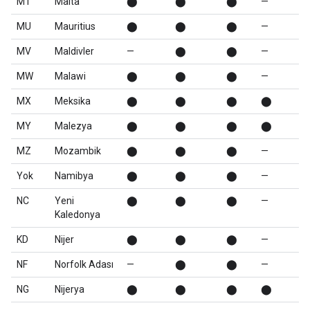
MT
Malta
⬤
⬤
⬤
—
MU
Mauritius
⬤
⬤
⬤
—
MV
Maldivler
—
⬤
⬤
—
MW
Malawi
⬤
⬤
⬤
—
MX
Meksika
⬤
⬤
⬤
⬤
MY
Malezya
⬤
⬤
⬤
⬤
MZ
Mozambik
⬤
⬤
⬤
—
Yok
Namibya
⬤
⬤
⬤
—
NC
Yeni
⬤
⬤
⬤
—
Kaledonya
KD
Nijer
⬤
⬤
⬤
—
NF
Norfolk Adası
—
⬤
⬤
—
NG
Nijerya
⬤
⬤
⬤
⬤