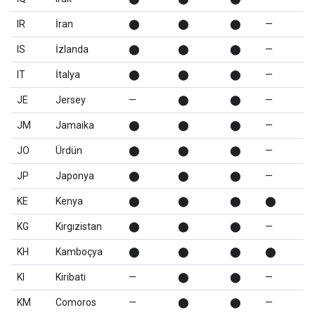
IR
İran
⬤
⬤
⬤
—
IS
İzlanda
⬤
⬤
⬤
—
IT
İtalya
⬤
⬤
⬤
—
JE
Jersey
—
⬤
⬤
—
JM
Jamaika
⬤
⬤
⬤
—
JO
Ürdün
⬤
⬤
⬤
—
JP
Japonya
⬤
⬤
⬤
—
KE
Kenya
⬤
⬤
⬤
⬤
KG
Kırgızistan
⬤
⬤
⬤
—
KH
Kamboçya
⬤
⬤
⬤
⬤
KI
Kiribati
—
⬤
⬤
—
KM
Comoros
—
⬤
⬤
—