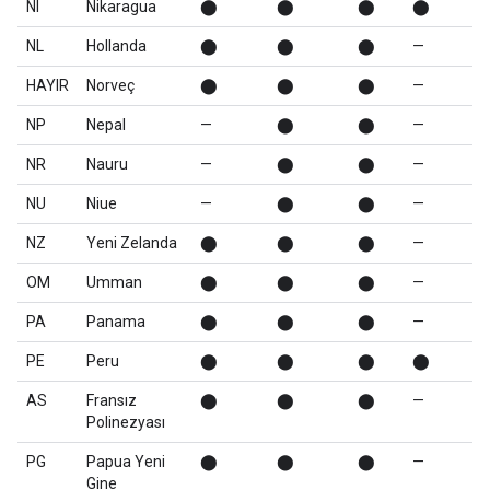
NI
Nikaragua
⬤
⬤
⬤
⬤
NL
Hollanda
⬤
⬤
⬤
—
HAYIR
Norveç
⬤
⬤
⬤
—
NP
Nepal
—
⬤
⬤
—
NR
Nauru
—
⬤
⬤
—
NU
Niue
—
⬤
⬤
—
NZ
Yeni Zelanda
⬤
⬤
⬤
—
OM
Umman
⬤
⬤
⬤
—
PA
Panama
⬤
⬤
⬤
—
PE
Peru
⬤
⬤
⬤
⬤
AS
Fransız
⬤
⬤
⬤
—
Polinezyası
PG
Papua Yeni
⬤
⬤
⬤
—
Gine