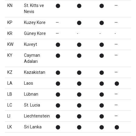
KN
St. Kitts ve
⬤
⬤
⬤
—
Nevis
KP
Kuzey Kore
—
⬤
⬤
—
KR
Güney Kore
—
-
-
-
KW
Kuveyt
⬤
⬤
⬤
—
KY
Cayman
⬤
⬤
⬤
—
Adaları
KZ
Kazakistan
⬤
⬤
⬤
—
LA
Laos
⬤
⬤
⬤
⬤
LB
Lübnan
⬤
⬤
⬤
—
LC
St. Lucia
⬤
⬤
⬤
—
LI
Liechtenstein
⬤
⬤
⬤
—
LK
Sri Lanka
⬤
⬤
⬤
⬤