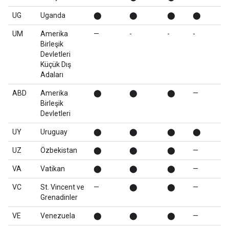
UG
Uganda
⬤
⬤
⬤
⬤
UM
Amerika
—
-
-
-
Birleşik
Devletleri
Küçük Dış
Adaları
ABD
Amerika
⬤
⬤
⬤
—
Birleşik
Devletleri
UY
Uruguay
⬤
⬤
⬤
⬤
UZ
Özbekistan
⬤
⬤
⬤
—
VA
Vatikan
⬤
⬤
⬤
—
VC
St. Vincent ve
—
⬤
⬤
—
Grenadinler
VE
Venezuela
⬤
⬤
⬤
—