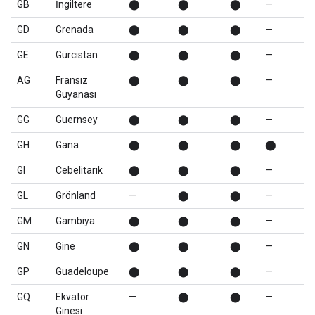
GB
İngiltere
⬤
⬤
⬤
—
GD
Grenada
⬤
⬤
⬤
—
GE
Gürcistan
⬤
⬤
⬤
—
AG
Fransız
⬤
⬤
⬤
—
Guyanası
GG
Guernsey
⬤
⬤
⬤
—
GH
Gana
⬤
⬤
⬤
⬤
GI
Cebelitarık
⬤
⬤
⬤
—
GL
Grönland
—
⬤
⬤
—
GM
Gambiya
⬤
⬤
⬤
—
GN
Gine
⬤
⬤
⬤
—
GP
Guadeloupe
⬤
⬤
⬤
—
GQ
Ekvator
—
⬤
⬤
—
Ginesi