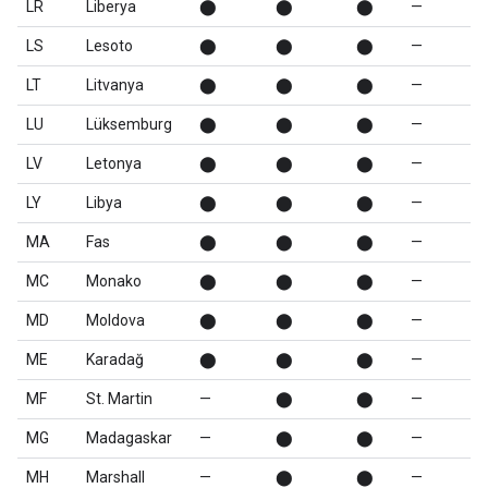
LR
Liberya
⬤
⬤
⬤
—
LS
Lesoto
⬤
⬤
⬤
—
LT
Litvanya
⬤
⬤
⬤
—
LU
Lüksemburg
⬤
⬤
⬤
—
LV
Letonya
⬤
⬤
⬤
—
LY
Libya
⬤
⬤
⬤
—
MA
Fas
⬤
⬤
⬤
—
MC
Monako
⬤
⬤
⬤
—
MD
Moldova
⬤
⬤
⬤
—
ME
Karadağ
⬤
⬤
⬤
—
MF
St. Martin
—
⬤
⬤
—
MG
Madagaskar
—
⬤
⬤
—
MH
Marshall
—
⬤
⬤
—