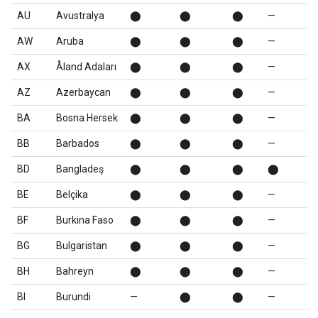
AU
Avustralya
⬤
⬤
⬤
—
AW
Aruba
⬤
⬤
⬤
—
AX
Åland Adaları
⬤
⬤
⬤
—
AZ
Azerbaycan
⬤
⬤
⬤
—
BA
Bosna Hersek
⬤
⬤
⬤
—
BB
Barbados
⬤
⬤
⬤
—
BD
Bangladeş
⬤
⬤
⬤
⬤
BE
Belçika
⬤
⬤
⬤
—
BF
Burkina Faso
⬤
⬤
⬤
—
BG
Bulgaristan
⬤
⬤
⬤
—
BH
Bahreyn
⬤
⬤
⬤
—
BI
Burundi
—
⬤
⬤
—