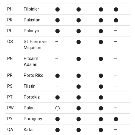
PH
Filipinler
⬤
⬤
⬤
⬤
PK
Pakistan
⬤
⬤
⬤
⬤
PL
Polonya
⬤
⬤
⬤
—
ÖS
St. Pierre ve
—
⬤
⬤
—
Miquelon
PN
Pitcairn
—
⬤
⬤
—
Adaları
PR
Porto Riko
⬤
⬤
⬤
—
PS
Filistin
—
⬤
⬤
—
PT
Portekiz
⬤
⬤
⬤
—
PW
Palau
◯
⬤
⬤
—
PY
Paraguay
⬤
⬤
⬤
⬤
QA
Katar
⬤
⬤
⬤
—