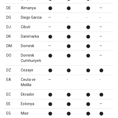
DE
Almanya
⬤
⬤
⬤
—
DG
Diego Garcia
—
-
-
-
DJ
Cibuti
—
⬤
⬤
—
DK
Danimarka
⬤
⬤
⬤
—
DM
Dominik
—
⬤
⬤
—
DO
Dominik
⬤
⬤
⬤
—
Cumhuriyeti
DZ
Cezayir
⬤
⬤
⬤
⬤
EA
Ceuta ve
—
-
-
-
Melilla
EC
Ekvador
⬤
⬤
⬤
⬤
EE
Estonya
⬤
⬤
⬤
—
EG
Mısır
⬤
⬤
⬤
⬤