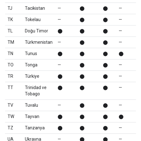
TJ
Tacikistan
—
⬤
⬤
—
TK
Tokelau
—
⬤
⬤
—
TL
Doğu Timor
⬤
⬤
⬤
—
TM
Türkmenistan
—
⬤
⬤
—
TN
Tunus
⬤
⬤
⬤
⬤
TO
Tonga
—
⬤
⬤
—
TR
Türkiye
⬤
⬤
⬤
—
TT
Trinidad ve
⬤
⬤
⬤
—
Tobago
TV
Tuvalu
—
⬤
⬤
—
TW
Tayvan
⬤
⬤
⬤
⬤
TZ
Tanzanya
⬤
⬤
⬤
—
UA
Ukrayna
—
⬤
⬤
—