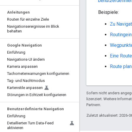
benutzerdefinie
Beispiele:
Anleitungen
Routen für einzelne Ziele
Zu Navigat
Navigationsereignisse im Blick
behalten
Routingei
Wegpunkte
Google Navigation
Einführung
Eine Route
Navigations-UI ändern
Route pla
Kamera anpassen
Tachometerwarnungen konfigurieren
Tag- und Nachtmodus
Kartenstile anpassen
Sofern nicht anders angege
Störungen in Echtzeit konfigurieren
lizenziert. Weitere Informa
Partnern.
Benutzerdefinierte Navigation
Zuletzt aktualisiert: 2026-0
Einführung
Detaillierten Turn Data-Feed
aktivieren