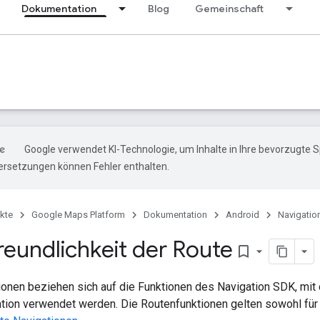
Dokumentation
Blog
Gemeinschaft
Google verwendet KI-Technologie, um Inhalte in Ihre bevorzugte 
ersetzungen können Fehler enthalten.
kte
Google Maps Platform
Dokumentation
Android
Navigatio
reundlichkeit der Route
bookmark_border
ionen beziehen sich auf die Funktionen des Navigation SDK, mit
gation verwendet werden. Die Routenfunktionen gelten sowohl für