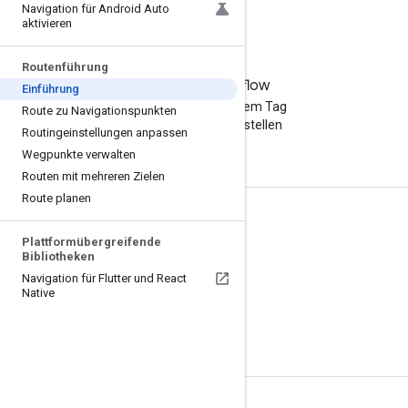
Navigation für Android Auto
aktivieren
Routenführung
Stack Overflow
Einführung
Eine Frage mit dem Tag
Route zu Navigationspunkten
„google-maps“ stellen
Routingeinstellungen anpassen
Wegpunkte verwalten
Routen mit mehreren Zielen
Route planen
Weitere Informationen
Plattformübergreifende
Anleitungen
Bibliotheken
Navigation für Flutter und React
Preise und Nutzungsmodelle
Native
Capabilities Explorer
Maps APIs – Übersicht