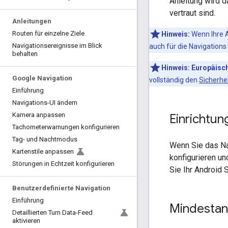
Anleitung wird d
vertraut sind.
Anleitungen
Routen für einzelne Ziele
Hinweis:
Wenn Ihre 
Navigationsereignisse im Blick
auch für die Navigation
behalten
Hinweis:
Europäisc
Google Navigation
vollständig den
Sicherhe
Einführung
Navigations-UI ändern
Kamera anpassen
Einrichtun
Tachometerwarnungen konfigurieren
Tag- und Nachtmodus
Wenn Sie das Na
Kartenstile anpassen
konfigurieren un
Störungen in Echtzeit konfigurieren
Sie Ihr Android 
Benutzerdefinierte Navigation
Einführung
Mindestan
Detaillierten Turn Data-Feed
aktivieren