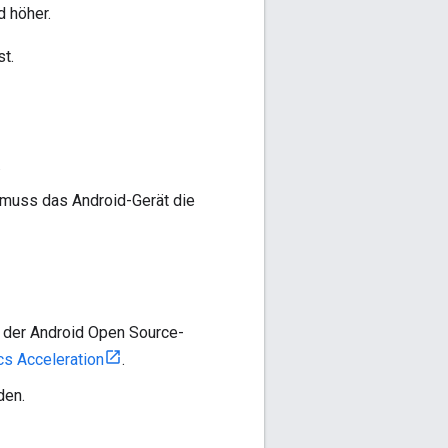
d höher.
st.
.
 muss das Android-Gerät die
n der Android Open Source-
cs Acceleration
.
den.