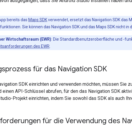
avon ausgegangen, dass Sie Android Studio installiert haben un
App bereits das
Maps SDK
verwendet, ersetzt das Navigation SDK das M
s funktionen. Sie können das Navigation SDK und das Maps SDK nicht in
her Wirtschaftsraum (EWR)
: Die Standardbenutzeroberfläche und ‑fun
itsanforderungen des EWR
.
gsprozess für das Navigation SDK
vigation SDK einrichten und verwenden möchten, müssen Sie zue
d einen API-Schlüssel abrufen, für den das Navigation SDK aktiv
Studio-Projekt einrichten, indem Sie sowohl das SDK als auch Ih
forderungen für die Verwendung des Na