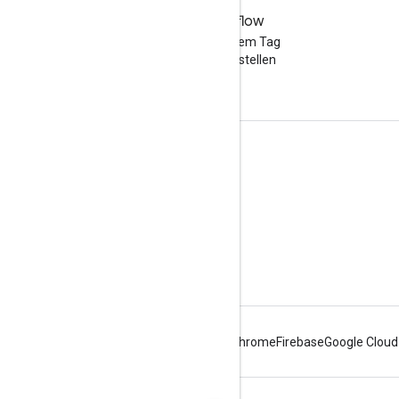
Stack Overflow
Eine Frage mit dem Tag
„google-maps“ stellen
Weitere Informationen
Anleitungen
Preise und Nutzungsmodelle
Capabilities Explorer
Maps APIs – Übersicht
Android
Chrome
Firebase
Google Cloud