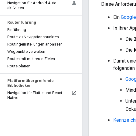
Navigation für Android Auto
Diese Anforderun
aktivieren
Ein
Google
Routenführung
In Ihrer A
Einführung
Route zu Navigationspunkten
Die
Routingeinstellungen anpassen
Die
Wegpunkte verwalten
Routen mit mehreren Zielen
Damit eine
Route planen
folgenden 
Goog
Plattformübergreifende
Bibliotheken
Mind
Navigation für Flutter und React
Native
Unte
Doku
Kennzeich