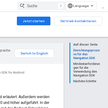
/
Jetzt starten
Vertrieb kontaktieren
Auf dieser Seite
Sprache
Einrichtungsproze
ss für das
Navigation SDK
Mindestanforderun
gen für die
Verwendung des
n SDK for Android
Navigation SDK
Nächste Schritte
id erläutert. Außerdem werden
0 und höher aufgeführt. In der