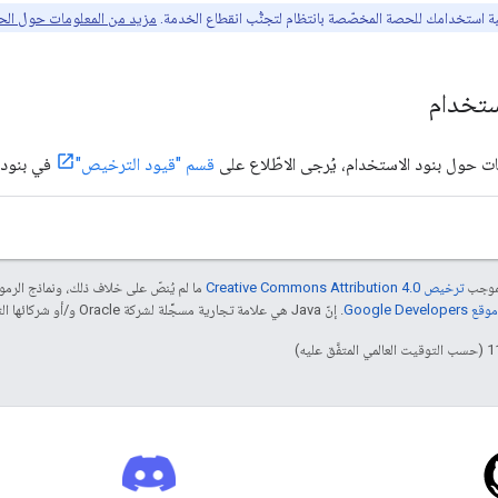
استخدامك للحصة المخصّصة بانتظام لتجنُّب انقطاع الخدمة.
مزيد من المعلومات حول ا
ستخدام
 حول بنود الاستخدام، يُرجى الاطّلاع على
قسم "قيود الترخيص"
في بنود خد
بموجب
ترخيص Creative Commons Attribution 4.0‏
ما لم يُنصّ على خلاف ذلك، ونماذج الر
Google Dev‏
. إنّ Java هي علامة تجارية مسجَّلة لشركة Oracle و/أو شركائها التابعين.