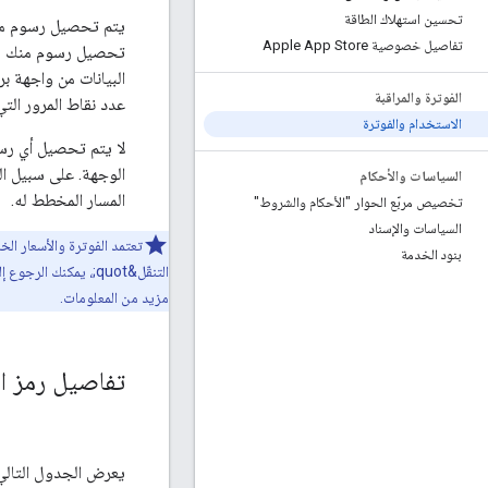
تحسين استهلاك الطاقة
تفاصيل خصوصية Apple App Store
تحصيل رسوم منك مقاب
البيانات من واجهة ب
الفوترة والمراقبة
عدد نقاط المرور الت
الاستخدام والفوترة
لا يتم تحصيل أي رسو
الوجهة. على سبيل ال
السياسات والأحكام
المسار المخطط له.
تخصيص مربّع الحوار "الأحكام والشروط"
السياسات والإسناد
بنود الخدمة
التنقّل&quot;، يمكنك الرجوع إلى
مزيد من المعلومات.
تفاصيل رمز ال
يعرض الجدول التالي تفاصيل