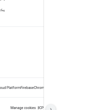
Stack Overflow
اطرح سؤالاً ضمن علامة google-
يمكن
maps-sdk-ios.
مزيد من المعلومات
الأسئلة الشائعة
مستكشف الإمكانات
حزمة تطوير برامج الأماكن لأجهزة iOS
loud Platform
Firebase
Chrome
Android
البنود
الخصوصية
ICP证合字B2-20070004号
Manage cookies