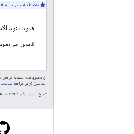
ملاحظة:
احرص على مراقبة 
قيود بنود الا
للحصول على معلومات
إنّ محتوى هذه الصفحة مرخّص 
التفاصيل، يُرجى مراجعة
سياسات موقع elopers
تاريخ التعديل الأخير: 2026-07-11 (حسب التوقيت العالمي المتفَّق عليه)