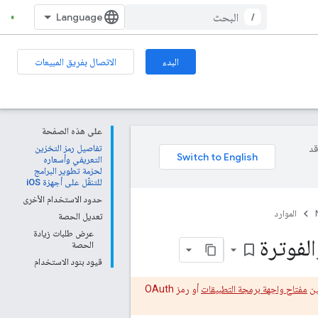
/
البدء
الاتصال بفريق المبيعات
على هذه الصفحة
وقد
تفاصيل رمز التخزين
التعريفي وأسعاره
لحزمة تطوير البرامج
للتنقّل على أجهزة iOS
حدود الاستخدام الأخرى
الموارد
تعديل الحصة
عرض طلبات زيادة
الحصة
bookmark_border
قيود بنود الاستخدام
ين
مفتاح واجهة برمجة التطبيقات
أو رمز OAuth