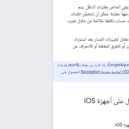
Naviga باستخدام رمز التخزين التعريفي الخاص بطلبات التنقّل. يتم
هة معيّنة. يمكن أن تتضمّن طلبات
مكنك حساب تكلفة مكالمة من خلال ضرب
ابل تغييرات المسار بعد استرداد
أو الطرق المغلقة أو الانحراف عن
تعتمد الفوترة والأسعار الخاصة بحزمة Navigation SDK على اتفاقية الخدمة التي أبرمتها مع &quot;منصة خرائط Google&quot;. إذا كنت من عملاء &quot;خدمات
للحصول على
 على أجهزة i
OS