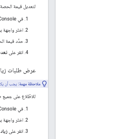
لتعديل قيمة الحصة لو
في Cloud Console، انتقِل إلى
اختَر واجهة ب
حدِّد قيمة ال
انقر على
تعدي
عرض طلبات زياد
ملاحظة مهمة:
يجب أن يك
للاطّلاع على جميع طل
في Cloud Console، انتقِل إلى
اختَر واجهة ب
انقر على
زياد