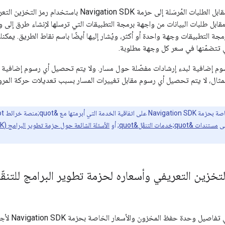
يتم تحصيل رسوم مقابل الطلبات المُرسَلة إلى حزمة tion SDK
ل طلبات البيانات من واجهة برمجة التطبيقات التي ترسلها لإنشاء طرق إلى وج
رمجة التطبيقات وجهة واحدة أو أكثر، ويُشار إليها أيضًا باسم نقاط الطريق. ي
ي تتضمّنها في سعر كل وجهة مطلوبة.
م إضافية لبدء إرشادات مفصّلة حول مسار. ولا يتم تحصيل أي رسوم إضافية مق
مثال، لا يتم تحصيل أي رسوم مقابل تغييرات المسار بسبب تعديلات حركة المرور 
مستندات &quot;خدمات التنقّل&quot;
أو
الأسئلة الشائعة حول حزمة تطوير البرامج (SDK) الخاصة بخدمة Navigation
تخزين التعريفي وأسعاره لحزمة تطوير البرامج للتنقّل
 وحدة حفظ المخزون والأسعار الخاصة بحزمة Navigation SDK لأجهزة iOS.