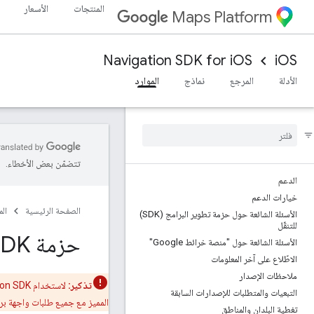
المنتجات
الأسعار
Maps Platform
Navigation SDK for iOS
iOS
الأدلة
المرجع
نماذج
الموارد
تتضمّن بعض الأخطاء.
الدعم
خيارات الدعم
الصفحة الرئيسية
ال
الأسئلة الشائعة حول حزمة تطوير البرامج (SDK)
للتنقّل
حزمة SDK للتنقل لاستخدام نظام التشغيل i
الأسئلة الشائعة حول "منصة خرائط Google"
الاطّلاع على آخر المعلومات
ملاحظات الإصدار
تذكير:
لاستخدام Navigation SDK لنظام التشغيل iOS، عليك
التبعيات والمتطلبات للإصدارات السابقة
المميز مع جميع طلبات واجهة برمج
تغطية البلدان والمناطق