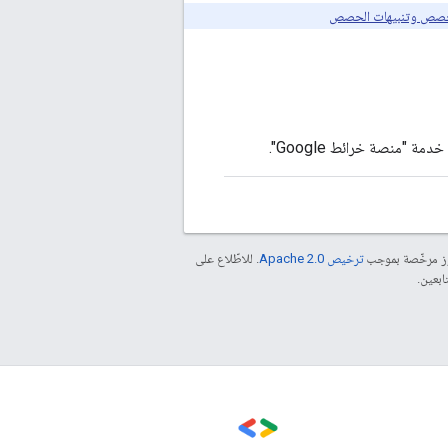
لحصص وتنبيهات الحصص
مة "منصة خرائط Google".
موز مرخّصة بموجب
ترخيص Apache 2.0‏
. للاطّلاع على