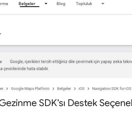
ırma
Belgeler
Blog
Topluluk
r
Google, içerikleri tercih ettiğiniz dile çevirmek için yapay zeka tekno
 çevirilerinde hata olabilir.
er
Google Maps Platform
Belgeler
iOS
Navigation SDK for iOS
 Gezinme SDK'sı Destek Seçenek
n