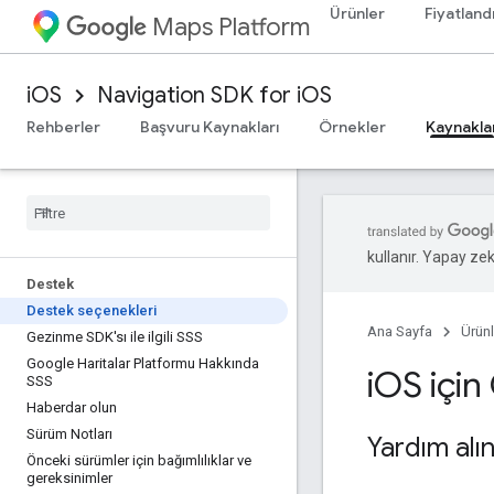
Ürünler
Fiyatland
Maps Platform
iOS
Navigation SDK for iOS
Rehberler
Başvuru Kaynakları
Örnekler
Kaynakla
kullanır. Yapay zeka
Destek
Destek seçenekleri
Ana Sayfa
Ürünl
Gezinme SDK'sı ile ilgili SSS
Google Haritalar Platformu Hakkında
i
OS için
SSS
Haberdar olun
Sürüm Notları
Yardım alı
Önceki sürümler için bağımlılıklar ve
gereksinimler