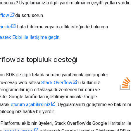
usunuz? Uygulamanızla ilgili yardım almanın çeşitli yolları vardır.
rflow
'da soru sorun.
yicide
hata bildirme veya özellik isteğinde bulunma
estek Ekibi ile iletişime geçin
.
flow'da topluluk desteği
on SDK ile ilgili teknik soruları yanıtlamak için popüler
ru-cevap web sitesi
Stack Overflow
'u kullanırız.
programcılar için ortaklaşa düzenlenen bir soru ve
 Site, Google tarafından işletilmiyor ancak Google
anarak
oturum açabilirsiniz
. Uygulamanızı geliştirme ve bakımını 
bileceğiniz harika bir yerdir.
Platformu ekibinin üyeleri, Stack Overflow'da Google Haritalar ile ilg