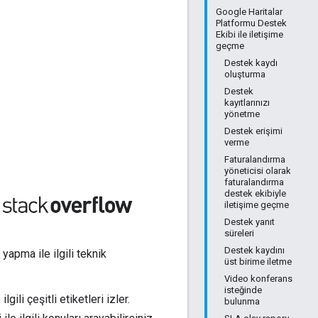
Google Haritalar
Platformu Destek
Ekibi ile iletişime
geçme
Destek kaydı
oluşturma
Destek
kayıtlarınızı
yönetme
Destek erişimi
verme
Faturalandırma
yöneticisi olarak
faturalandırma
destek ekibiyle
iletişime geçme
Destek yanıt
süreleri
Destek kaydını
yapma ile ilgili teknik
üst birime iletme
Video konferans
isteğinde
ili çeşitli etiketleri izler.
bulunma