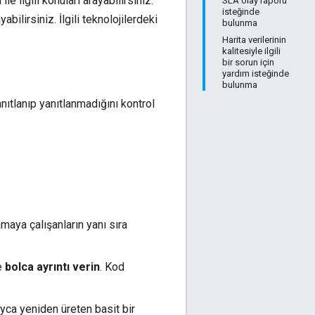
e ilgili konuları arayabilirsiniz.
SLA olay raporu
isteğinde
ilirsiniz. İlgili teknolojilerdeki
bulunma
Harita verilerinin
kalitesiyle ilgili
bir sorun için
yardım isteğinde
bulunma
ıtlanıp yanıtlanmadığını kontrol
amaya çalışanların yanı sıra
e
bolca ayrıntı verin
. Kod
yca yeniden üreten basit bir