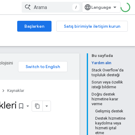
/
Başlarken
Satış birimiyle iletişim kurun
Bu sayfada
lojisini
Yardım alın
Stack Overflow'da
topluluk desteği
Sorun veya özellik
isteği bildirme
Kaynaklar
Doğru destek
hizmetine karar
leri
verme
bookmark_border
Gelişmiş destek
Destek hizmetine
kaydolma veya
hizmeti iptal
etme