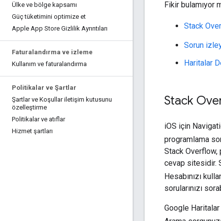
Fikir bulamıyor m
Ülke ve bölge kapsamı
Güç tüketimini optimize et
Stack Ove
Apple App Store Gizlilik Ayrıntıları
Sorun izle
Faturalandırma ve izleme
Haritalar D
Kullanım ve faturalandırma
Politikalar ve Şartlar
Stack Over
Şartlar ve Koşullar iletişim kutusunu
özelleştirme
Politikalar ve atıflar
iOS için Navigati
Hizmet şartları
programlama so
Stack Overflow, 
cevap sitesidir.
Hesabınızı kull
sorularınızı sora
Google Haritalar 