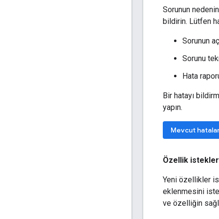
Sorunun nedenin
bildirin. Lütfen 
Sorunun aç
Sorunu tek
Hata raporu
Bir hatayı bildir
yapın.
Mevcut hatala
Özellik istekler
Yeni özellikler i
eklenmesini iste
ve özelliğin sağla