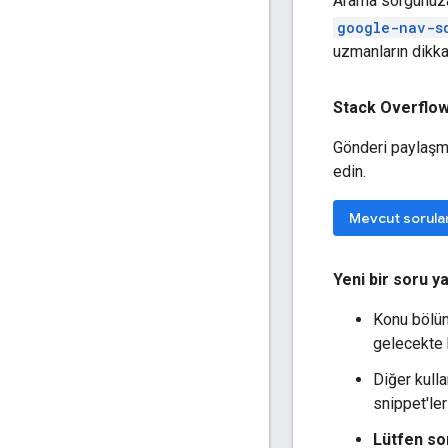
Arama sorgunu
google-nav-s
uzmanların dikka
Stack Overflow
Gönderi paylaşma
edin.
Mevcut sorula
Yeni bir soru y
Konu bölü
gelecekte b
Diğer kull
snippet'ler
Lütfen so