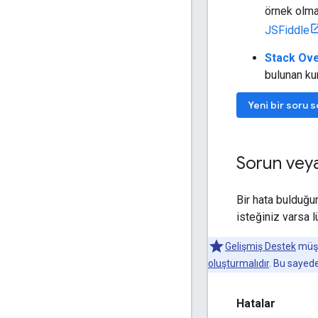
örnek olma
JSFiddle
Stack Ov
bulunan kur
Yeni bir soru 
Sorun veya 
Bir hata bulduğu
isteğiniz varsa 
Gelişmiş Destek
müşte
oluşturmalıdır
. Bu sayede
Hatalar