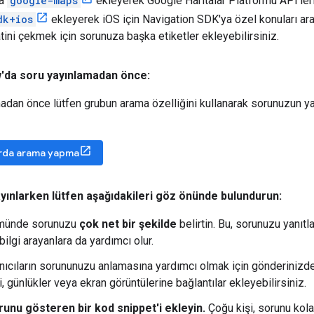
za
google-maps
ekleyerek Google Haritalar Platformu API'leri il
dk+ios
ekleyerek iOS için Navigation SDK'ya özel konuları arayab
tini çekmek için sorunuza başka etiketler ekleyebilirsiniz.
'da soru yayınlamadan önce:
dan önce lütfen grubun arama özelliğini kullanarak sorunuzun yan
rda arama yapma
ayınlarken lütfen aşağıdakileri göz önünde bulundurun:
münde sorunuzu
çok net bir şekilde
belirtin. Bu, sorunuzu yanıtl
ilgi arayanlara da yardımcı olur.
anıcıların sorununuzu anlamasına yardımcı olmak için gönderinizd
i, günlükler veya ekran görüntülerine bağlantılar ekleyebilirsiniz.
runu gösteren bir kod snippet'i ekleyin.
Çoğu kişi, sorunu kola