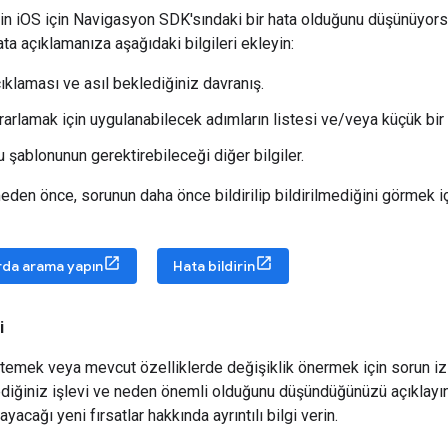
in iOS için Navigasyon SDK'sındaki bir hata olduğunu düşünüyors
hata açıklamanıza aşağıdaki bilgileri ekleyin:
ıklaması ve asıl beklediğiniz davranış.
rarlamak için uygulanabilecek adımların listesi ve/veya küçük bir 
 şablonunun gerektirebileceği diğer bilgiler.
meden önce, sorunun daha önce bildirilip bildirilmediğini görmek i
rda arama yapın
Hata bildirin
i
stemek veya mevcut özelliklerde değişiklik önermek için sorun izle
diğiniz işlevi ve neden önemli olduğunu düşündüğünüzü açıklayı
yacağı yeni fırsatlar hakkında ayrıntılı bilgi verin.