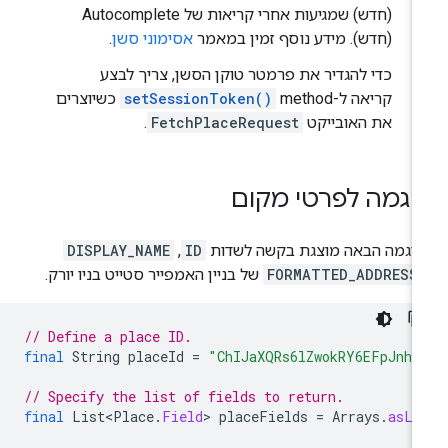
(חדש) שמגיעות אחרי קריאות של Autocomplete
(חדש). מידע נוסף זמין במאמר
אסימוני סשן
.
כדי להגדיר את פרמטר טוקן הסשן, צריך לבצע
קריאה ל-method‏
setSessionToken()
כשיוצרים
את האובייקט
FetchPlaceRequest
.
וגמה לפרטי מקום
דוגמה הבאה מוצגת בקשה לשדות
ID
,
DISPLAY_NAME
FORMATTED_ADDRESS
של בניין האמפייר סטייט בניו יורק.
// Define a place ID.
final
String
placeId
=
"ChIJaXQRs6lZwokRY6EFpJnhN
// Specify the list of fields to return.
final
List<Place
.
Field
>
placeFields
=
Arrays
.
asLi