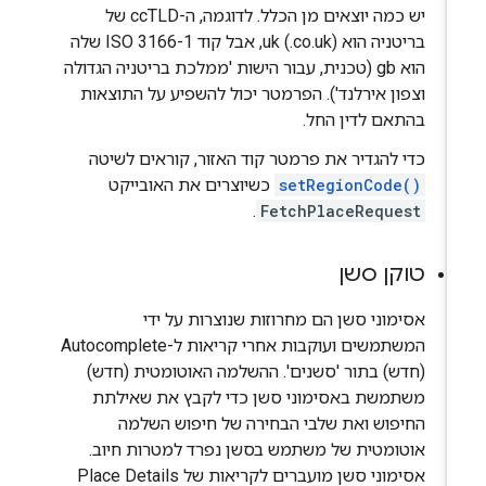
יש כמה יוצאים מן הכלל. לדוגמה, ה-ccTLD של
בריטניה הוא uk (‎.co.uk), אבל קוד ISO 3166-1 שלה
הוא gb (טכנית, עבור הישות 'ממלכת בריטניה הגדולה
וצפון אירלנד'). הפרמטר יכול להשפיע על התוצאות
בהתאם לדין החל.
כדי להגדיר את פרמטר קוד האזור, קוראים לשיטה
setRegionCode()
כשיוצרים את האובייקט
.
FetchPlaceRequest
טוקן סשן
אסימוני סשן הם מחרוזות שנוצרות על ידי
המשתמשים ועוקבות אחרי קריאות ל-Autocomplete
(חדש) בתור 'סשנים'. ההשלמה האוטומטית (חדש)
משתמשת באסימוני סשן כדי לקבץ את שאילתת
החיפוש ואת שלבי הבחירה של חיפוש השלמה
אוטומטית של משתמש בסשן נפרד למטרות חיוב.
אסימוני סשן מועברים לקריאות של Place Details