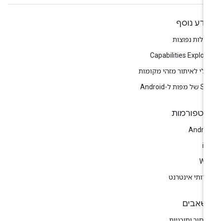
ידע נוסף
לות נפוצות
Capabilities Explor
לי לאיתור מזהי מקומות
מפות ל-Android
לטפורמות
Andro
i
We
רותי אינטרנט
שאבים
חור ותוכניות