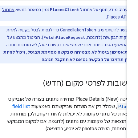
הערה:
מידע נוסף על אתחול
PlacesClient
זמין במאמר בנושא
אתחול
Plac
.
אפשר להשתמש ב-
CancellationToken
כדי לנסות לבטל בקשה לאחת
קות הבקשות (לדוגמה,
FetchPlaceRequest
). הביטול מתבצע על
 המאמץ הטוב ביותר. אחרי שמוציאים בקשת ביטול, לא מוחזרת תגובה.
ת אסימון ביטול לא מבטיחה שבקשה מסוימת תבוטל, ויכול להיות
ין תחויבו על הבקשה גם אם לא תתקבל תגובה
.
שובות לפרטי מקום (חדש)
Place Details ) מחזירה נתונים בצורה של אובייקט
Plac
, שכולל רק את השדות שביקשתם באמצעות
field list
.
צאות של נתוני מקומות לא יכולות להיות ריקות, ולכן מוחזרות
 תוצאות של מקומות עם נתונים (לדוגמה, אם למקום המבוקש
 תמונות, השדה photos לא יופיע בתוצאה).