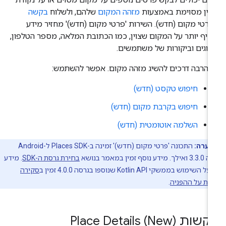
יין מסוימת באמצעות
מזהה המקום
שלהם, ולשלוח
בקשה
רטי מקום (חדש). השירות 'פרטי מקום (חדש)' מחזיר מידע
יף יותר על המקום שצוין, כמו הכתובת המלאה, מספר הטלפון,
רוגים וביקורות של משתמשים.
 הרבה דרכים להשיג מזהה מקום. אפשר להשתמש:
חיפוש טקסט (חדש)
חיפוש בקרבת מקום (חדש)
השלמה אוטומטית (חדש)
הערה:
התכונה 'פרטי מקום (חדש)' זמינה ב-Places SDK ל-Android
סף זמין במאמר בנושא
בחירת גרסת ה-SDK
. מידע
שימוש בממשקי Kotlin API שנוספו בגרסה 4.0.0 זמין ב
סקירה
ית על ההפניה
.
ות Place Details (New)