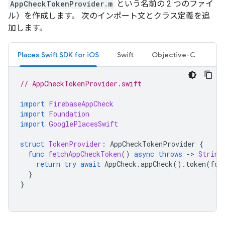
AppCheckTokenProvider.m
という名前の 2 つのファイ
ル）を作成します。 次のインポート文とクラス定義を追
加します。
Places Swift SDK for iOS
Swift
Objective-C
// AppCheckTokenProvider.swift
import
FirebaseAppCheck
import
Foundation
import
GooglePlacesSwift
struct
TokenProvider
:
AppCheckTokenProvider
{
func
fetchAppCheckToken
()
async
throws
-
>
String
return
try
await
AppCheck
.
appCheck
().
token
(
for
}
}