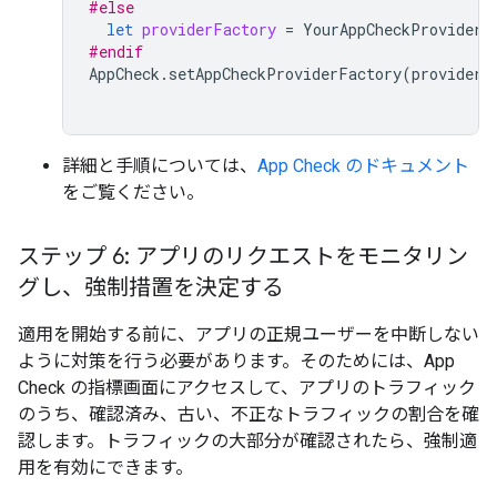
#else
let
providerFactory
=
YourAppCheckProviderF
#endif
AppCheck
.
setAppCheckProviderFactory
(
providerF
詳細と手順については、
App Check のドキュメント
をご覧ください。
ステップ 6: アプリのリクエストをモニタリン
グし、強制措置を決定する
適用を開始する前に、アプリの正規ユーザーを中断しない
ように対策を行う必要があります。そのためには、App
Check の指標画面にアクセスして、アプリのトラフィック
のうち、確認済み、古い、不正なトラフィックの割合を確
認します。トラフィックの大部分が確認されたら、強制適
用を有効にできます。