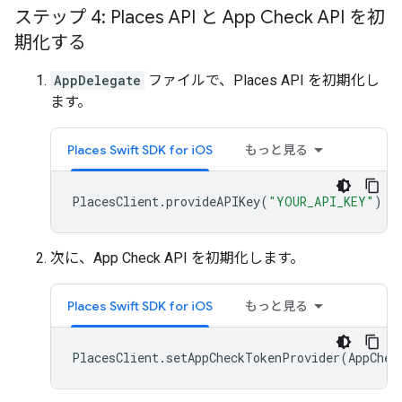
ステップ 4: Places API と App Check API を初
期化する
AppDelegate
ファイルで、Places API を初期化し
ます。
Places Swift SDK for iOS
もっと見る
PlacesClient
.
provideAPIKey
(
"YOUR_API_KEY"
)
次に、App Check API を初期化します。
Places Swift SDK for iOS
もっと見る
PlacesClient
.
setAppCheckTokenProvider
(
AppChec