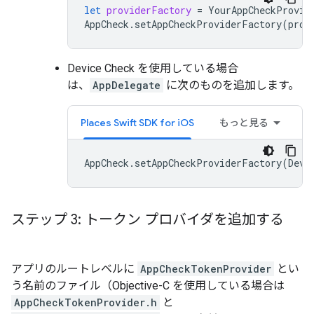
let
providerFactory
=
YourAppCheckProvid
AppCheck
.
setAppCheckProviderFactory
(
prov
Device Check を使用している場合
は、
AppDelegate
に次のものを追加します。
Places Swift SDK for iOS
もっと見る
AppCheck
.
setAppCheckProviderFactory
(
Devi
ステップ 3: トークン プロバイダを追加する
アプリのルートレベルに
AppCheckTokenProvider
とい
う名前のファイル（Objective-C を使用している場合は
AppCheckTokenProvider.h
と