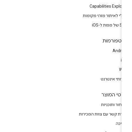
Capabilities Explor
לי לאיתור מזהי מקומות
 מפות ל-iOS
לטפורמות
Andro
i
We
רותי אינטרנט
רטי המוצר
חור ותוכניות
ירת קשר עם צוות המכירות
יכה