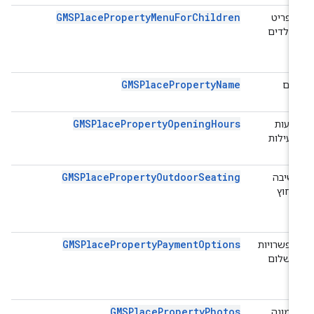
GMSPlacePropertyMenuForChildren
תפריט
לילדים
GMSPlacePropertyName
שם
GMSPlacePropertyOpeningHours
שעות
פעילות
GMSPlacePropertyOutdoorSeating
ישיבה
בחוץ
GMSPlacePropertyPaymentOptions
אפשרויות
תשלום
GMSPlacePropertyPhotos
תמונה