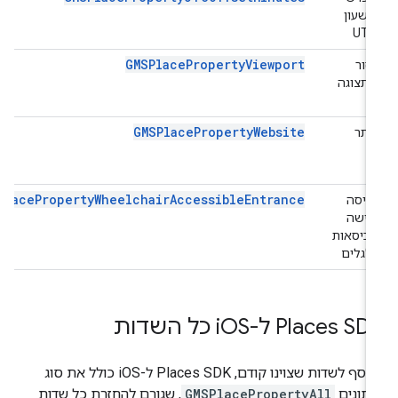
משעון
UTC
GMSPlacePropertyViewport
אזור
התצוגה
GMSPlacePropertyWebsite
אתר
GMSPlacePropertyWheelchairAccessibleEntrance
כניסה
נגישה
לכיסאות
גלגלים
Places SD ל-i
OS כל השדות
בנוסף לשדות שצוינו קודם, Places SDK ל-iOS כולל את סוג
תונים
GMSPlacePropertyAll
, שגורם להחזרת כל שדות