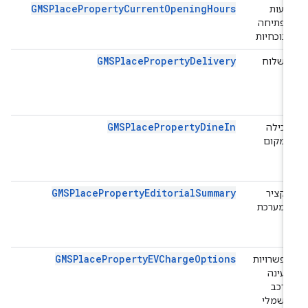
GMSPlacePropertyCurrentOpeningHours
שעות
הפתיחה
הנוכחיות
GMSPlacePropertyDelivery
משלוח
GMSPlacePropertyDineIn
אכילה
במקום
GMSPlacePropertyEditorialSummary
תקציר
המערכת
GMSPlacePropertyEVChargeOptions
אפשרויות
טעינה
לרכב
חשמלי