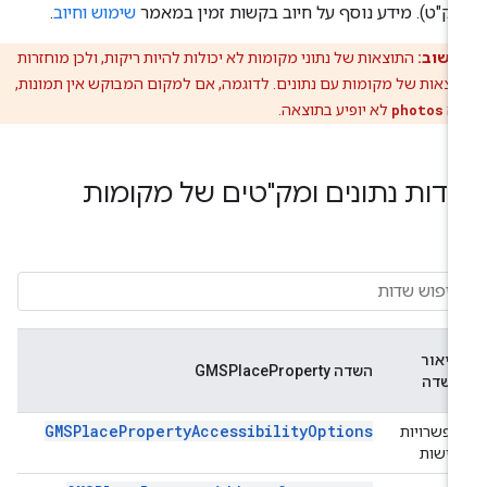
ק"ט). מידע נוסף על חיוב בקשות זמין במאמר
שימוש וחיוב
.
חשוב:
התוצאות של נתוני מקומות לא יכולות להיות ריקות, ולכן מוחזרות
וצאות של מקומות עם נתונים. לדוגמה, אם למקום המבוקש אין תמונות,
ה
photos
לא יופיע בתוצאה.
דות נתונים ומק"טים של מקומות
תיאור
השדה GMSPlaceProperty
השדה
GMSPlacePropertyAccessibilityOptions
אפשרויות
נגישות