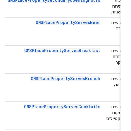
GMSPlacePropertySecondaryOpeningHours
שעות
פתיחה
משניות
GMSPlacePropertyServesBeer
מגישים
בירה
GMSPlacePropertyServesBreakfast
מגישים
ארוחת
בוקר
GMSPlacePropertyServesBrunch
מגישים
בראנץ'
GMSPlacePropertyServesCocktails
מגישים
במקום
קוקטיילים