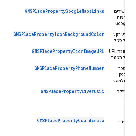
GMSPlacePropertyGoogleMapsLinks
קישורים
למפות
Google
GMSPlacePropertyIconBackgroundColor
צבע רקע
של סמל
GMSPlacePropertyIconImageURL
כתובת URL
של תמונה
GMSPlacePropertyPhoneNumber
מספר
טלפון
בינלאומי
GMSPlacePropertyLiveMusic
מוזיקה
חיה
GMSPlacePropertyCoordinate
מיקום