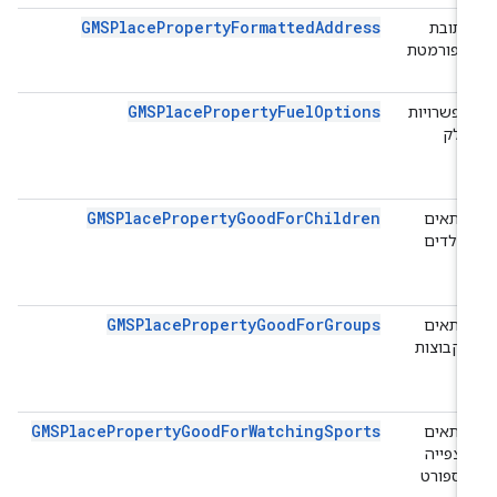
GMSPlacePropertyFormattedAddress
כתובת
מפורמטת
GMSPlacePropertyFuelOptions
אפשרויות
דלק
GMSPlacePropertyGoodForChildren
מתאים
לילדים
GMSPlacePropertyGoodForGroups
מתאים
לקבוצות
GMSPlacePropertyGoodForWatchingSports
מתאים
לצפייה
בספורט