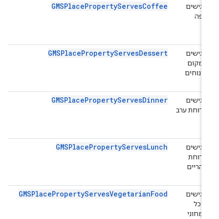
GMSPlacePropertyServesCoffee
מגישים
קפה
GMSPlacePropertyServesDessert
מגישים
במקום
קינוחים
GMSPlacePropertyServesDinner
מגישים
ארוחת ערב
GMSPlacePropertyServesLunch
מגישים
ארוחת
צהריים
GMSPlacePropertyServesVegetarianFood
מגישים
אוכל
צמחוני