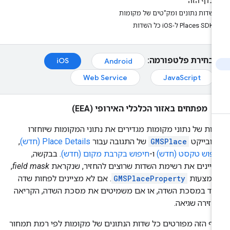
בדף הזה
שדות נתונים ומק"טים של מקומות
Places SDK ל-iOS כל השדות
בחירת פלטפורמה:
iOS
Android
Web Service
JavaScript
מפתחים באזור הכלכלי האירופי (EEA)
ות של נתוני מקומות מגדירים את נתוני המקומות שיוחזרו
אובייקט
GMSPlace
של התגובה עבור
Place Details (חדש)
,‏
פוש טקסט (חדש)
ו-
חיפוש בקרבת מקום (חדש)
. בבקשה,
יינים את רשימת השדות שרוצים להחזיר, שנקראת
field mask
,
אמצעות
GMSPlaceProperty
. אם לא מציינים לפחות שדה
חד במסכת השדה, או אם משמיטים את מסכת השדה, הקריאה
זירה שגיאה.
ף הזה מפורטים כל שדות הנתונים של מקומות לפי רמת תמחור