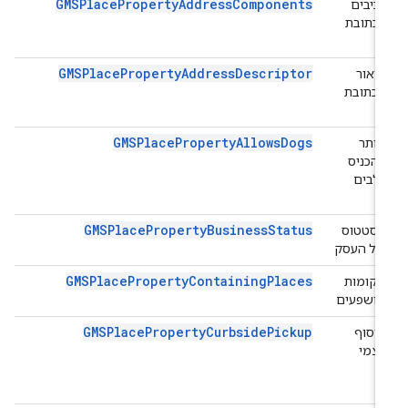
GMSPlacePropertyAddressComponents
רכיבים
בכתובת
GMSPlacePropertyAddressDescriptor
תיאור
הכתובת
GMSPlacePropertyAllowsDogs
מותר
להכניס
כלבים
GMSPlacePropertyBusinessStatus
הסטטוס
של העסק
GMSPlacePropertyContainingPlaces
מקומות
מושפעים
GMSPlacePropertyCurbsidePickup
איסוף
עצמי