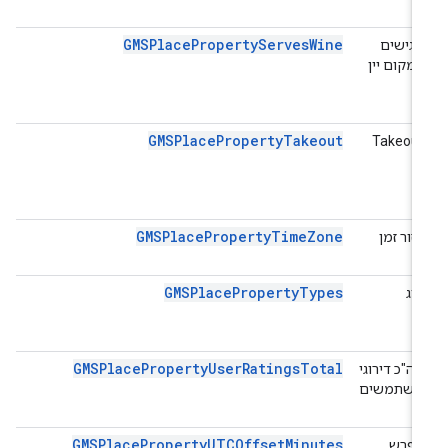
GMSPlacePropertyServesWine
מגישים
במקום יין
GMSPlacePropertyTakeout
Takeout
GMSPlacePropertyTimeZone
אזור זמן
GMSPlacePropertyTypes
סוג
GMSPlacePropertyUserRatingsTotal
סה"כ דירוגי
משתמשים
GMSPlacePropertyUTCOffsetMinutes
הפרש