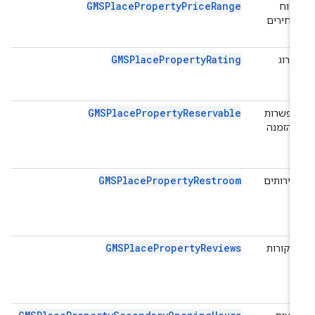
GMSPlacePropertyPriceRange
טווח
מחירים
GMSPlacePropertyRating
דירוג
GMSPlacePropertyReservable
אפשרות
להזמנה
GMSPlacePropertyRestroom
שירותים
GMSPlacePropertyReviews
ביקורות