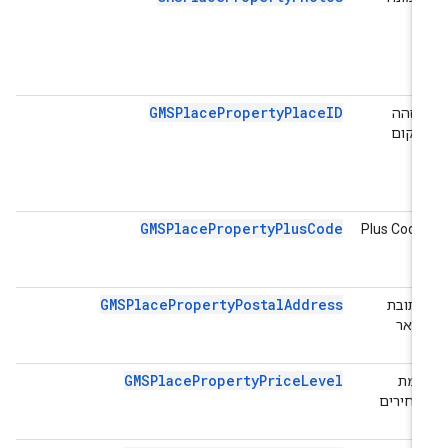
GMSPlacePropertyPlaceID
מזהה
מקום
GMSPlacePropertyPlusCode
Plus Code
GMSPlacePropertyPostalAddress
כתובת
דואר
GMSPlacePropertyPriceLevel
רמת
מחירים