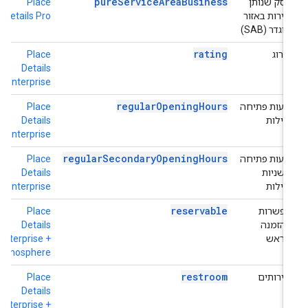
pureServiceAreaBusiness
עסק שנותן
Place
h
שירות באזור
Details Pro
o
מוגדר (SAB)
rating
דירוג
Place
h
e
Details
Enterprise
regularOpeningHours
שעות פתיחה
Place
h
רגילות
Details
e
Enterprise
regularSecondaryOpeningHours
שעות פתיחה
Place
h
משניות
Details
e
רגילות
Enterprise
reservable
אפשרות
Place
h
להזמנה
Details
+
מראש
Enterprise +
e
Atmosphere
restroom
שירותים
Place
h
+
Details
e
Enterprise +