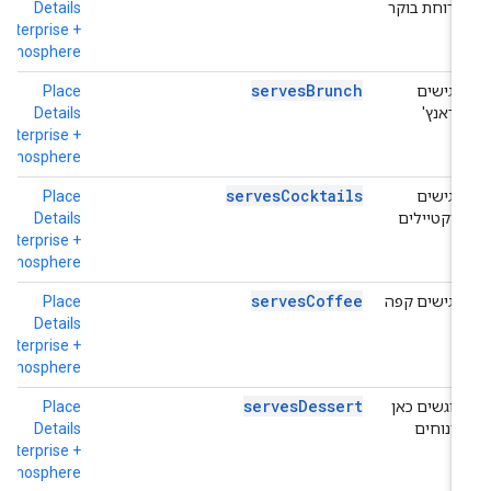
ארוחת בוקר
Details
+
e
Enterprise +
Atmosphere
servesBrunch
מגישים
Place
h
בראנץ'
Details
+
e
Enterprise +
Atmosphere
servesCocktails
מגישים
Place
h
קוקטיילים
Details
+
e
Enterprise +
Atmosphere
servesCoffee
מגישים קפה
Place
h
+
Details
e
Enterprise +
Atmosphere
servesDessert
מוגשים כאן
Place
h
קינוחים
Details
+
e
Enterprise +
Atmosphere