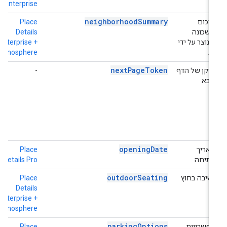
Enterprise
neighborhoodSummary
סיכום
Place
h
השכונה
Details
+
שנוצר על ידי
Enterprise +
e
Atmosphere
AI
nextPageToken
טוקן של הדף
-
ה
הבא
ב
ל
ת
e
(
ב
openingDate
תאריך
Place
h
פתיחה
Details Pro
o
outdoorSeating
ישיבה בחוץ
Place
h
+
Details
e
Enterprise +
Atmosphere
parkingOptions
אפשרויות
Place
h