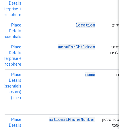
+
Details
e
Enterprise +
Atmosphere
location
מיקום
Place
h
o
Details
Essentials
menuForChildren
תפריט
Place
h
לילדים
Details
+
e
Enterprise +
Atmosphere
name
שם
Place
ה
Details
ב
Essentials
ל
(מזהים
ת
בלבד)
e
(
ב
nationalPhoneNumber
מספר טלפון
Place
h
לאומי
Details
e