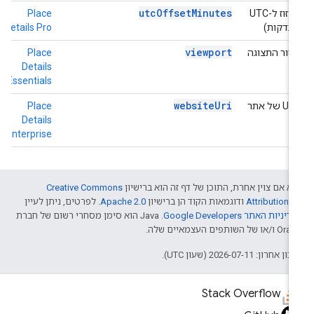
utcOffsetMinutes
קיזוז ל-UTC
Place
h
(בדקות)
Details Pro
o
viewport
אזור התצוגה
Place
h
o
Details
Essentials
websiteUri
‫URI של אתר
Place
h
e
Details
Enterprise
א אם צוין אחרת, התוכן של דף זה הוא ברישיון
Creative Commons
Attribution 4
ודוגמאות הקוד הן ברישיון
Apache 2.0
. לפרטים, ניתן לעיין
דיניות האתר Google Developers‏
.‏ Java הוא סימן מסחרי רשום של חברת
/או של השותפים העצמאיים שלה.
ן אחרון: 2026-07-11 (שעון UTC).
Stack Overflow