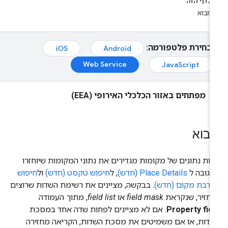
בדף הזה
מבוא
בחירת פלטפורמה:
iOS
Android
Web Service
JavaScript
מפתחים באזור הכלכלי האירופי (EEA)
בוא
ות נתונים של מקומות מגדירים את נתוני המקומות שיוחזרו
גובה ל
Place Details (חדש)
, ל
חיפוש טקסט (חדש)
ול
חיפוש
קרבת מקום (חדש)
. בבקשה, מציינים את רשימת השדות שרוצים
חזיר, שנקראת
field mask
או
field list
, מתוך העמודה
Property fie
. אם לא מציינים לפחות שדה אחד במסכת
דות, או אם משמיטים את מסכת השדות, הקריאה מחזירה