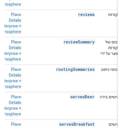
Atmosphere
reviews
ביקורות
Place
h
+
Details
e
Enterprise +
Atmosphere
reviewSummary
סיכום של
Place
h
ביקורות
Details
+
שנוצר על ידי
Enterprise +
e
Atmosphere
AI
routingSummaries
סיכומי ניתוב
Place
h
+
Details
e
Enterprise +
Atmosphere
servesBeer
מגישים בירה
Place
h
+
Details
e
Enterprise +
Atmosphere
servesBreakfast
מגישים
Place
h