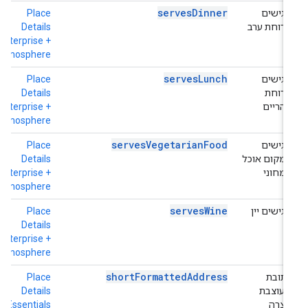
servesDinner
מגישים
Place
h
ארוחת ערב
Details
+
e
Enterprise +
Atmosphere
servesLunch
מגישים
Place
h
ארוחת
Details
+
צהריים
Enterprise +
e
Atmosphere
servesVegetarianFood
מגישים
Place
h
במקום אוכל
Details
+
צמחוני
Enterprise +
e
Atmosphere
servesWine
מגישים יין
Place
h
+
Details
e
Enterprise +
Atmosphere
shortFormattedAddress
כתובת
Place
h
מעוצבת
Details
o
קצרה
Essentials