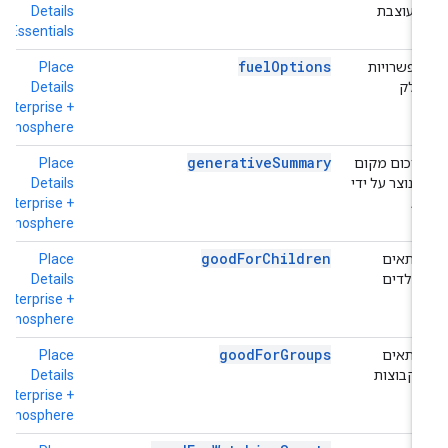
מעוצבת
Details
o
Essentials
fuelOptions
אפשרויות
Place
h
דלק
Details
+
e
Enterprise +
Atmosphere
generativeSummary
סיכום מקום
Place
h
שנוצר על ידי
Details
+
e
Enterprise +
AI
Atmosphere
goodForChildren
מתאים
Place
h
לילדים
Details
+
e
Enterprise +
Atmosphere
goodForGroups
מתאים
Place
h
לקבוצות
Details
+
e
Enterprise +
Atmosphere