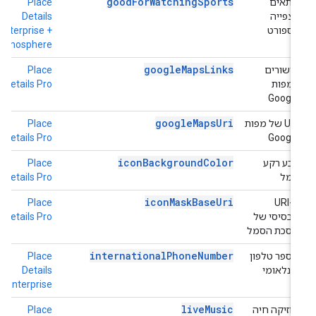
goodForWatchingSports
מתאים
Place
h
לצפייה
Details
+
בספורט
Enterprise +
e
Atmosphere
googleMapsLinks
קישורים
Place
h
למפות
Details Pro
o
Google
googleMapsUri
‫URI של מפות
Place
h
o
Details Pro
Google
iconBackgroundColor
צבע רקע
Place
h
סמל
Details Pro
o
iconMaskBaseUri
ה-URI
Place
h
הבסיסי של
Details Pro
o
מסכת הסמל
internationalPhoneNumber
מספר טלפון
Place
h
בינלאומי
Details
e
Enterprise
liveMusic
מוזיקה חיה
Place
h