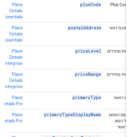
plusCode
h
Place
Plus Code
o
Details
Essentials
postalAddress
כתובת דואר
Place
h
o
Details
Essentials
priceLevel
רמת מחירים
Place
h
e
Details
Enterprise
priceRange
טווח מחירים
Place
h
e
Details
Enterprise
primaryType
סוג ראשי
Place
h
o
Details Pro
primaryTypeDisplayName
השם המוצג
Place
h
של הסוג
Details Pro
o
הראשי