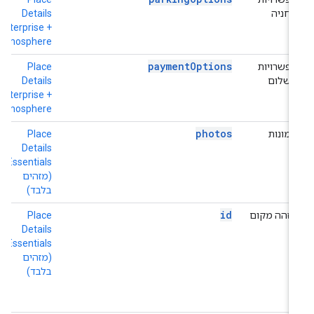
החניה
Details
+
e
Enterprise +
Atmosphere
paymentOptions
אפשרויות
Place
h
תשלום
Details
+
e
Enterprise +
Atmosphere
photos
תמונות
Place
h
o
Details
Essentials
(מזהים
בלבד)
id
מזהה מקום
Place
ה
Details
ב
Essentials
ל
(מזהים
ת
בלבד)
e
(
ב