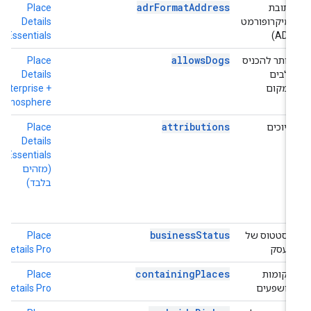
adrFormatAddress
כתובת
Place
h
(מיקרופורמט
Details
o
Essentials
ADR)
allowsDogs
מותר להכניס
Place
h
כלבים
Details
+
למקום
Enterprise +
e
Atmosphere
attributions
שיוכים
Place
ה
Details
ב
Essentials
ל
(מזהים
ת
בלבד)
e
(
ב
businessStatus
הסטטוס של
Place
h
העסק
Details Pro
o
containingPlaces
מקומות
Place
h
מושפעים
Details Pro
o