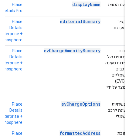
displayName
השם המוצג
Place
h
o
Details Pro
editorialSummary
תקציר
Place
h
המערכת
Details
+
e
Enterprise +
Atmosphere
evChargeAmenitySummary
סיכום
Place
h
שירותים של
Details
+
עמדות טעינה
Enterprise +
e
לרכבים
Atmosphere
חשמליים
(EVCS)
שנוצר על ידי
AI
evChargeOptions
אפשרויות
Place
h
טעינה לרכב
Details
+
חשמלי
Enterprise +
e
Atmosphere
formattedAddress
כתובת
Place
h