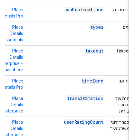
subDestinations
יעדי משנה
Place
h
o
Details Pro
types
סוגים
Place
h
o
Details
Essentials
takeout
h
Place
Takeout
+
Details
e
Enterprise +
Atmosphere
timeZone
אזור זמן
Place
h
o
Details Pro
transitStation
תחנה של
Place
h
תחבורה
Details
e
ציבורית
Enterprise
userRatingCount
מספר דירוגי
Place
h
המשתמשים
Details
e
Enterprise