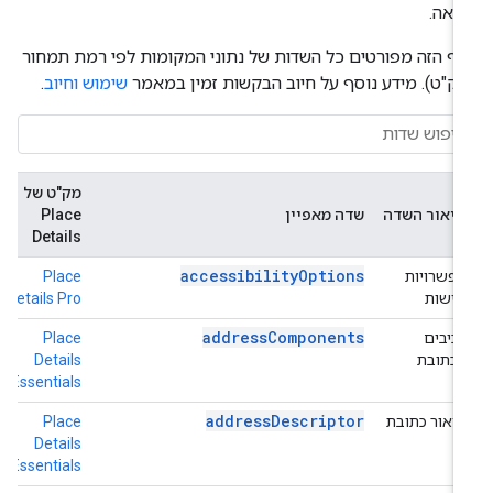
יאה.
ף הזה מפורטים כל השדות של נתוני המקומות לפי רמת תמחור
ק"ט). מידע נוסף על חיוב הבקשות זמין במאמר
שימוש וחיוב
.
מק"ט של
ח
תיאור השדה
שדה מאפיין
Place
ל
Details
accessibilityOptions
אפשרויות
Place
h
נגישות
Details Pro
o
addressComponents
רכיבים
Place
h
בכתובת
Details
o
Essentials
addressDescriptor
תיאור כתובת
Place
h
o
Details
Essentials