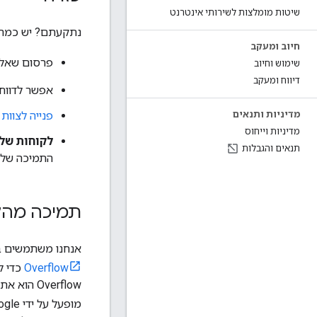
שיטות מומלצות לשירותי אינטרנט
נתקעתם? יש כמה ד
חיוב ומעקב
פרסום שאלו
שימוש וחיוב
דיווח ומעקב
אפשר לדווח 
פנייה לצוות
מדיניות ותנאים
מדיניות וייחוס
לקוחות של מינוי פר
תנאים והגבלות
התמיכה של Google עבו
תמיכה מהקהילה ב-w
אנחנו משתמשים ב
Overflow
Overflow
מופעל על ידי Google, אבל אפשר