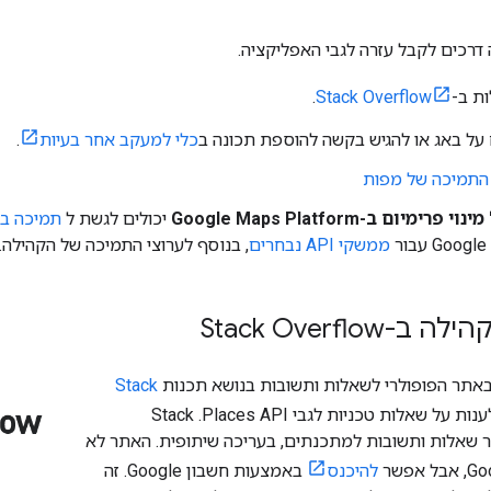
רכים לקבל עזרה לגבי האפליקציה.
ת ב-
Stack Overflow
.
על באג או להגיש בקשה להוספת תכונה ב
כלי למעקב אחר בעיות
.
 התמיכה של מפות
ימיום ב-Google Maps Platform
יכולים לגשת ל
תמיכה בר
ר
ממשקי API נבחרים
, בנוסף לערוצי התמיכה של הקהילה.
Stack Overflo
אתר הפופולרי לשאלות ותשובות בנושא תכנות
Stack
כדי לענות על שאלות טכניות לגבי Places API. ‫Stack
 הוא אתר שאלות ותשובות למתכנתים, בעריכה שיתופית. האתר לא
להיכנס
באמצעות חשבון Google. זה