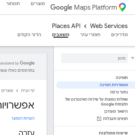
מוצרים
תמחור
Maps Platform
Places API
Web Services
מדריכים
חומרי עזר
משאבים
הדור הקודם
בתרגומים כאלו עשויו
תמיכה
אפשרויות תמיכה
דף הבית
מוצרים
נתוני גרסה
שאלות נפוצות על שירות האינטרנט של
אפשרויות תמ
מקומות Google
הישאר מעודכן
הערות המוצר
תנאים והגבלות
עזרה
שיטות מומלצות