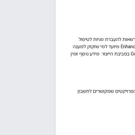
רשאות להעברת פניות לטיפול
ברמה גבוהה יותר, חקירה של בעיות מורכבות יותר בנתוני המפה ועוד. השירות בתמיכת Enhanced מיועד למי שזקוק למענה
מהיר מסביב לשעון ולשירותים נוספים כדי להריץ עומסי עבודה של Google Maps Platform בסביבת הייצור. מידע נוסף זמין
 הפרויקטים שמקושרים לחשבון