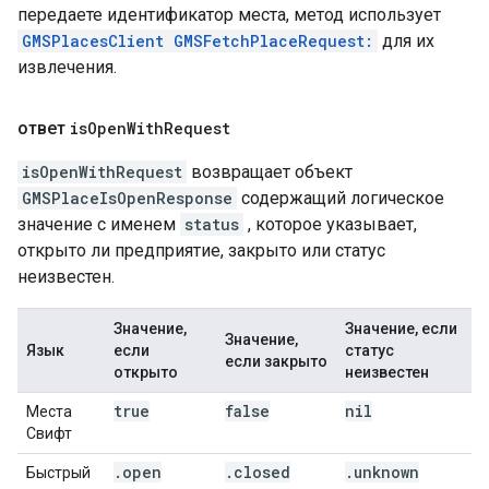
передаете идентификатор места, метод использует
GMSPlacesClient GMSFetchPlaceRequest:
для их
извлечения.
ответ
is
Open
With
Request
isOpenWithRequest
возвращает объект
GMSPlaceIsOpenResponse
содержащий логическое
значение с именем
status
, которое указывает,
открыто ли предприятие, закрыто или статус
неизвестен.
Значение,
Значение, если
Значение,
Язык
если
статус
если закрыто
открыто
неизвестен
true
false
nil
Места
Свифт
.
open
.
closed
.
unknown
Быстрый