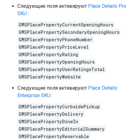
Следующие поля активируют
Place Details Pro
SKU
:
GMSPlacePropertyCurrentOpeningHours
GMSPlacePropertySecondaryOpeningHours
GMSPlacePropertyPhoneNumber
GMSPlacePropertyPriceLevel
GMSPlacePropertyRating
GMSPlacePropertyOpeningHours
GMSPlacePropertyUserRatingsTotal
GMSPlacePropertyWebsite
Следующие поля активируют
Place Details
Enterprise SKU
:
GMSPlacePropertyCurbsidePickup
GMSPlacePropertyDelivery
GMSPlacePropertyDineIn
GMSPlacePropertyEditorialSummary
GMSPlacePropertyReservable