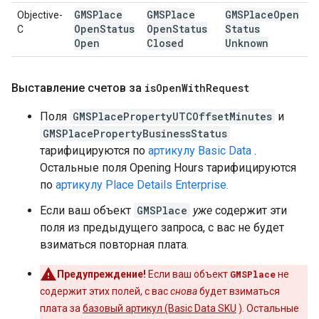
GMSPlace
GMSPlace
GMSPlace
Open
Objective-
Open
Status
Open
Status
Status
C
Open
Closed
Unknown
Выставление счетов за
is
Open
With
Request
Поля
GMSPlacePropertyUTCOffsetMinutes
и
GMSPlacePropertyBusinessStatus
тарифицируются по
артикулу Basic Data
.
Остальные поля Opening Hours тарифицируются
по
артикулу Place Details Enterprise.
Если ваш объект
GMSPlace
уже
содержит эти
поля из предыдущего запроса, с вас не будет
взиматься повторная плата.
Предупреждение!
Если ваш объект
GMSPlace
не
содержит этих полей, с вас
снова
будет взиматься
плата за
базовый артикул (Basic Data SKU
). Остальные