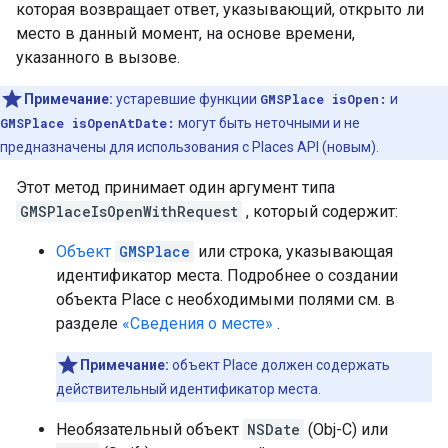
которая возвращает ответ, указывающий, открыто ли
место в данный момент, на основе времени,
указанного в вызове.
Примечание:
устаревшие функции
GMSPlace isOpen:
и
GMSPlace isOpenAtDate:
могут быть неточными и не
предназначены для использования с Places API (новым).
Этот метод принимает один аргумент типа
GMSPlaceIsOpenWithRequest
, который содержит:
Объект
GMSPlace
или строка, указывающая
идентификатор места. Подробнее о создании
объекта Place с необходимыми полями см. в
разделе
«Сведения о месте»
.
Примечание:
объект Place должен содержать
действительный идентификатор места.
Необязательный объект
NSDate
(Obj-C) или