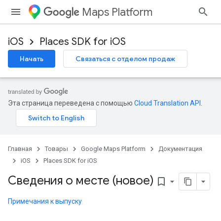
Maps Platform
iOS
Places SDK for iOS
Начать
Связаться с отделом продаж
Эта страница переведена с помощью
Cloud Translation API
.
Главная
Товары
Google Maps Platform
Документация
iOS
Places SDK for iOS
Сведения о месте (новое)
bookmark_border
Примечания к выпуску