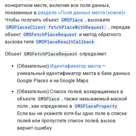
конкретном месте, включая все поля данных,
показанные в
разделе «Поля данных места (новое)»
.
Чтобы получить объект
GMSPlace
, вызовите
GMSPlacesClient fetchPlaceWithRequest:
, передав
объект
GMSFetchPlaceRequest
и метод обратного
вызова типа
GMSPlaceResultCallback
.
Объект
GMSFetchPlaceRequest
определяет:
(Обязательно)
Идентификатор места
—
уникальный идентификатор места в базе данных
Google Places и на Google Maps.
(Обязательно) Список полей, возвращаемых в
объекте
GMSPlace
, также называемый
маской
поля
, как определено в
GMSPlaceProperty
.
Если вы не укажете хотя бы одно поле в списке
полей или пропустите список полей, вызов
вернет ошибку.