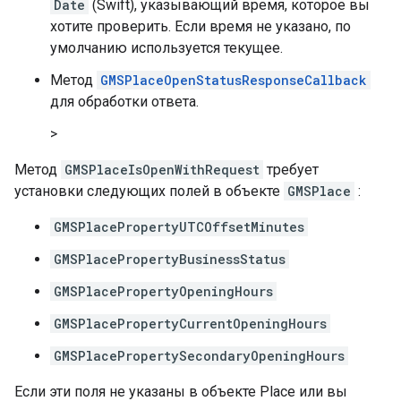
Date
(Swift), указывающий время, которое вы
хотите проверить. Если время не указано, по
умолчанию используется текущее.
Метод
GMSPlaceOpenStatusResponseCallback
для обработки ответа.
>
Метод
GMSPlaceIsOpenWithRequest
требует
установки следующих полей в объекте
GMSPlace
:
GMSPlacePropertyUTCOffsetMinutes
GMSPlacePropertyBusinessStatus
GMSPlacePropertyOpeningHours
GMSPlacePropertyCurrentOpeningHours
GMSPlacePropertySecondaryOpeningHours
Если эти поля не указаны в объекте Place или вы