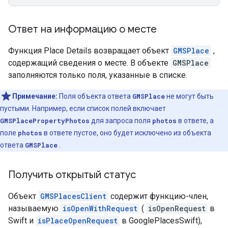
Ответ на информацию о месте
Функция Place Details возвращает объект
GMSPlace
,
содержащий сведения о месте. В объекте
GMSPlace
заполняются только поля, указанные в списке.
Примечание:
Поля объекта ответа
GMSPlace
не могут быть
пустыми. Например, если список полей включает
GMSPlacePropertyPhotos
для запроса поля
photos
в ответе, а
поле
photos
в ответе пустое, оно будет исключено из объекта
ответа
GMSPlace
.
Получить открытый статус
Объект
GMSPlacesClient
содержит функцию-член,
называемую
isOpenWithRequest
(
isOpenRequest
в
Swift и
isPlaceOpenRequest
в GooglePlacesSwift),