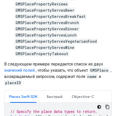
GMSPlacePropertyReviews
GMSPlacePropertyServesBeer
GMSPlacePropertyServesBreakfast
GMSPlacePropertyServesBrunch
GMSPlacePropertyServesDinner
GMSPlacePropertyServesLunch
GMSPlacePropertyServesVegetarianFood
GMSPlacePropertyServesWine
GMSPlacePropertyTakeout
В следующем примере передается список из двух
значений полей
, чтобы указать, что объект
GMSPlace
,
возвращаемый запросом, содержит поля
name
и
placeID
:
Places Swift SDK
Быстрый
Objective-C
// Specify the place data types to return.