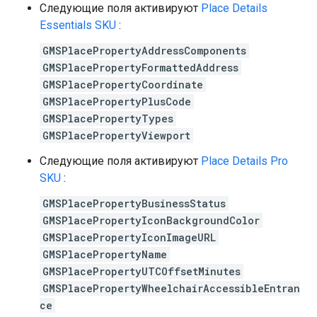
Следующие поля активируют
Place Details
Essentials SKU
:
GMSPlacePropertyAddressComponents
GMSPlacePropertyFormattedAddress
GMSPlacePropertyCoordinate
GMSPlacePropertyPlusCode
GMSPlacePropertyTypes
GMSPlacePropertyViewport
Следующие поля активируют
Place Details Pro
SKU
:
GMSPlacePropertyBusinessStatus
GMSPlacePropertyIconBackgroundColor
GMSPlacePropertyIconImageURL
GMSPlacePropertyName
GMSPlacePropertyUTCOffsetMinutes
GMSPlacePropertyWheelchairAccessibleEntran
ce