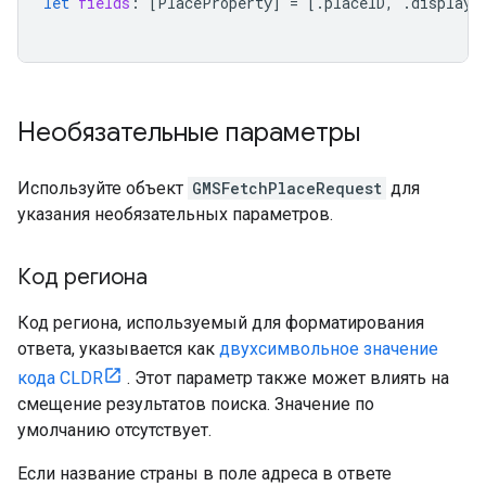
let
fields
:
[
PlaceProperty
]
=
[.
placeID
,
.
displayN
Необязательные параметры
Используйте объект
GMSFetchPlaceRequest
для
указания необязательных параметров.
Код региона
Код региона, используемый для форматирования
ответа, указывается как
двухсимвольное значение
кода CLDR
. Этот параметр также может влиять на
смещение результатов поиска. Значение по
умолчанию отсутствует.
Если название страны в поле адреса в ответе