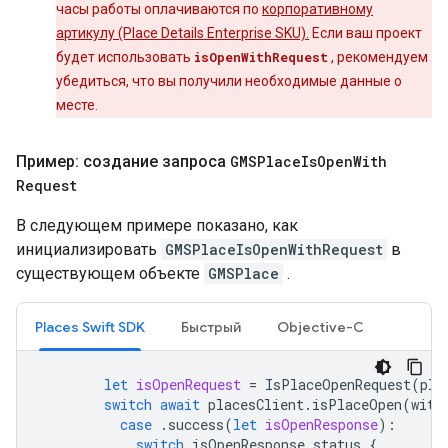
часы работы оплачиваются по
корпоративному
артикулу (Place Details Enterprise SKU).
Если ваш проект
будет использовать
isOpenWithRequest
, рекомендуем
убедиться, что вы получили необходимые данные о
месте.
Пример: создание запроса
GMSPlace
Is
Open
With
Request
В следующем примере показано, как
инициализировать
GMSPlaceIsOpenWithRequest
в
существующем объекте
GMSPlace
.
Places Swift SDK
Быстрый
Objective-C
let
isOpenRequest
=
IsPlaceOpenRequest
(
pla
switch
await
placesClient
.
isPlaceOpen
(
with
case
.
success
(
let
isOpenResponse
):
switch
isOpenResponse
.
status
{