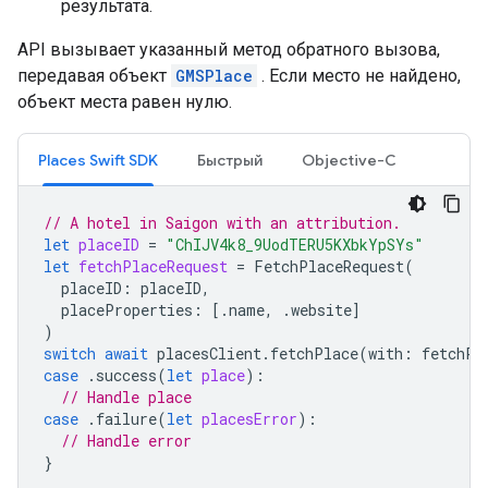
результата.
API вызывает указанный метод обратного вызова,
передавая объект
GMSPlace
. Если место не найдено,
объект места равен нулю.
Places Swift SDK
Быстрый
Objective-C
// A hotel in Saigon with an attribution.
let
placeID
=
"ChIJV4k8_9UodTERU5KXbkYpSYs"
let
fetchPlaceRequest
=
FetchPlaceRequest
(
placeID
:
placeID
,
placeProperties
:
[.
name
,
.
website
]
)
switch
await
placesClient
.
fetchPlace
(
with
:
fetchPl
case
.
success
(
let
place
):
// Handle place
case
.
failure
(
let
placesError
):
// Handle error
}